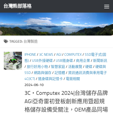
台灣熊部落格
Skip to content
TAGGED:
台灣製造
IPHONE
/
3C NEWS
/
AGI
/
COMPUTEX
/
SSD電子式(固
態)
/
USB外接硬碟
/
USB隨身碟
/
商用企業
/
新聞新訊
/
旅行好用小物
/
智慧家庭
/
活動展覽
/
硬碟
/
硬碟與
SSD
/
網路與儲存
/
記憶體
/
資訊通訊消費與車用電子
4C(ICT)
/
隨身碟與記憶卡
/
電競相關
2024-06-10
3C‧Computex 2024|台灣儲存品牌
AGI亞奇雷初登板創新應用暨超規
格儲存設備受關注，OEM產品同場