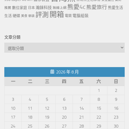
熊愛4c
熊愛旅行
瀚錸科技
數位家庭
熊愛生活
推薦
日本
無線上網
開箱
評測
電腦組裝
生活
硬碟
電競
美食
華碩
文章分類
文
章
分
類
2026 年 8 月
一
二
三
四
五
六
日
1
2
3
4
5
6
7
8
9
10
11
12
13
14
15
16
17
18
19
20
21
22
23
24
25
26
27
28
29
30