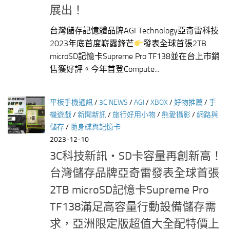
展出！
台灣儲存記憶體品牌AGI Technology亞奇雷科技
2023年底首度嶄露鋒芒
發表全球首張2TB
microSD記憶卡Supreme Pro TF138並在台上市銷
售獲好評。今年首登Compute...
平板手機通訊
/
3C NEWS
/
AGI
/
XBOX
/
好物推薦
/
手
機遊戲
/
新聞新訊
/
旅行好用小物
/
熊愛攝影
/
網路與
儲存
/
隨身碟與記憶卡
2023-12-10
3C科技新訊‧SD卡容量再創新高！
台灣儲存品牌亞奇雷發表全球首張
2TB microSD記憶卡Supreme Pro
TF138滿足高容量行動設備儲存需
求，亞洲限定版超值大全配特價上