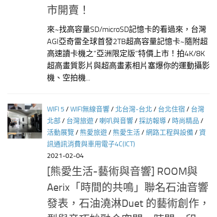
市開賣！
來~找高容量SD/microSD記憶卡的看過來，台灣
AGI亞奇雷全球首發2TB超高容量記憶卡~隨附超
高速讀卡機之”亞洲限定版”特價上市！拍4K/8K
超高畫質影片與超高畫素相片塞爆你的運動攝影
機、空拍機...
WIFI 5
/
WIFI無線音響
/
北台灣-台北
/
台北住宿
/
台灣
北部
/
台灣旅遊
/
喇叭與音響
/
採訪報導
/
時尚精品
/
活動展覽
/
熊愛旅遊
/
熊愛生活
/
網路工程與設備
/
資
訊通訊消費與車用電子4C(ICT)
2021-02-04
[熊愛生活-藝術與音響] ROOM與
Aerix「時間的共鳴」聯名石油音響
發表，石油澆淋Duet 的藝術創作，