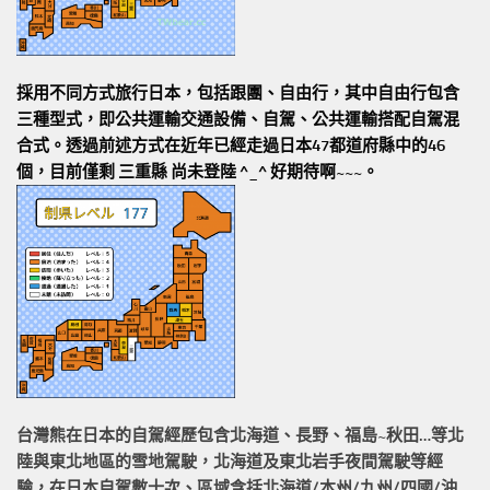
採用不同方式旅行日本，包括跟團、自由行，其中自由行包含
三種型式，即公共運輸交通設備、自駕、公共運輸搭配自駕混
合式。透過前述方式在近年已經走過日本47都道府縣中的46
個，目前僅剩 三重縣 尚未登陸 ^_^ 好期待啊~~~。
台灣熊在日本的
自駕經歷
包含北海道、長野、福島~秋田…等北
陸與東北地區的
雪地駕駛
，北海道及東北岩手
夜間駕駛
等經
驗，在日本自駕數十次、區域含括
北海道/本州/九州/四國/沖