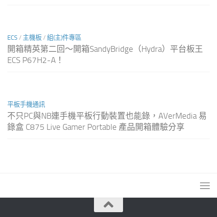
ECS
/
主機板
/
組(主)件專區
開箱精英第二回～開箱SandyBridge（Hydra）平台板王
ECS P67H2-A！
平板手機通訊
不只PC與NB連手機平板行動裝置也能錄，AVerMedia 易
錄盒 C875 Live Gamer Portable 產品開箱體驗分享