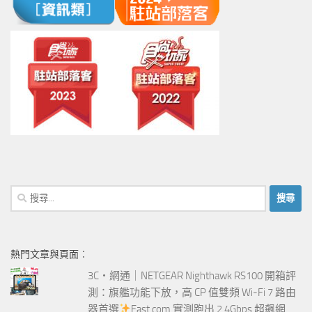
搜
尋
關
鍵
熱門文章與頁面︰
字:
3C‧網通｜NETGEAR Nighthawk RS100 開箱評
測：旗艦功能下放，高 CP 值雙頻 Wi-Fi 7 路由
器首選
Fast.com 實測跑出 2.4Gbps 超飆網