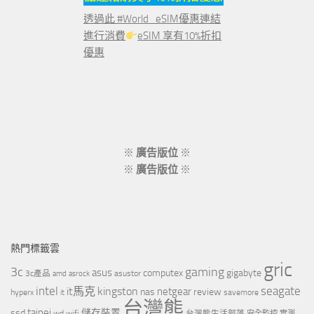
透過此 #World_eSIM優惠連結
進行消費
eSIM 享有10%折扣
優惠
※
廣告版位
※
※
廣告版位
※
熱門標籤雲
gric
3c
gaming
asus
computex
gigabyte
asustor
3c產品
amd
asrock
intel
it馬克
kingston
seagate
netgear
nas
review
hyperx
savemore
it
台灣熊
taipei
ssd
儲存裝置
wd
wifi
台灣熊生活部落
安全監控
實測