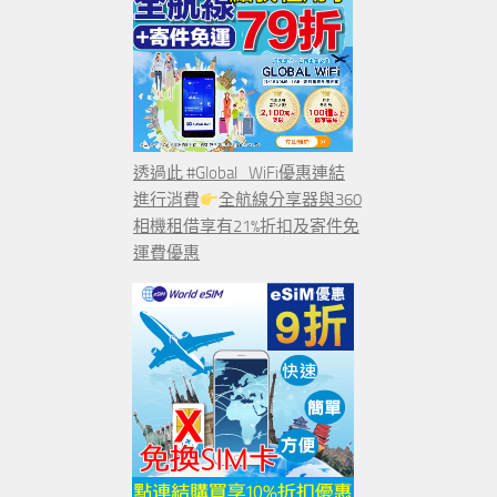
透過此 #Global_WiFi優惠連結
進行消費
全航線分享器與360
相機租借享有21%折扣及寄件免
運費優惠