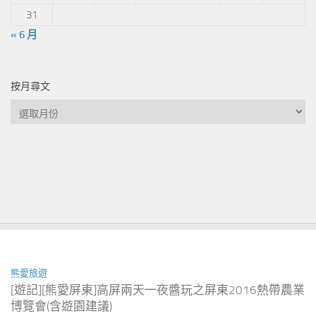
31
« 6 月
按月尋文
按
月
尋
文
熊愛旅遊
[遊記][熊愛屏東]高屏兩天一夜醬玩之屏東2016熱帶農業
博覽會(含遊園建議)