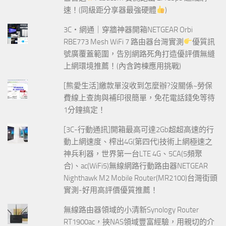
速！(同級距分享器最強硬體
)
3C‧網通｜穿牆神器開箱NETGEAR Orbi
RBE773 Mesh WiFi 7 路由器台灣實測
優質訊
號廣覆蓋範圍，告別網路死角打造優評價無縫
上網環境推薦！(內含跨棟應用挑戰)
[熊愛生活]繳款單沒收到怎麼辦?沒關係~勞保
費線上查詢與補印很簡單，免花電話錢免等待
1分鐘搞定！
[3C-行動通訊]開箱最高可達2Gb超超高速的行
動上網速度、榨出4G(第四代)技術上網極速之
神兵利器，世界第一台LTE 4G、5CA(5頻聚
合)、ac(WiFi5)無線網路行動路由器NETGEAR
Nighthawk M2 Mobile Router(MR2100)台灣街頭
實測-好用高評價優質推薦！
無線路由器領域的小清新Synology Router
RT1900ac，挾NAS領域豐富經驗，用親切的介