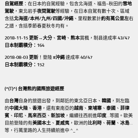
自駕經歷
：在日本的自駕經驗，包含北海道、福島~秋田的
雪地
駕駛
，東北岩手
夜間駕駛
等經驗，在日本自駕有數十次、區域
含括
北海道/本州/九州/四國/沖繩
、里程數累計
約有萬公里左
右
之譜，含括季節春夏秋冬均有。
2018-11-15 更新→
大分
、
宮崎
、
熊本
賞楓，制县達成率
43/47
日本制霸積分：164
2018-08-03 更新
！登陸
#沖繩
達成率
40/47
日本制霸積分：152
(^(T)^) 台灣熊的國際旅遊經歷
由
台灣
自身的旅遊出發，到鄰近的東北亞日本、
韓國
，到左臨
的
中國大陸
、
香港
，還有東南亞的
越南
、
柬埔寨
、
泰國
、
菲律
賓
、
印尼
、
馬來西亞
、
新加坡
，繼續往西前進
印度
…等國。歐美
目前登陸的有
美國本土
、
夏威夷
，歐洲的
比利時
、
荷蘭
、
冰島
…
等，行萬里路的人生持續前進中 ^_^