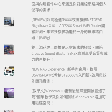
面與內建套件中心來滿足你對無線網路與個人
儲存的需求！
[REVIEW]超高極速R9000夜鷹旗艦NETGEAR
Nighthawk X10—AD7200 Smart WiFi Router開
箱評測～集眾多旗艦功能於一身的無線路由
器！(WiGig)
錦上添花更上層樓是玩家追求的極致，開箱
Creative Sound Blaster SB-ZX實測享受音質與戰
力的再提升！
NEW NAS Experience ! 新手也會用，群暉
DS415PLAY搭希捷ST2000VN入門篇~啟用與效
能開箱實測！
[教學文]Windows 10更新後磁碟空間被塞爆了
嗎?簡單教學教你如何刪除Windows.old增加可
用磁碟空間！