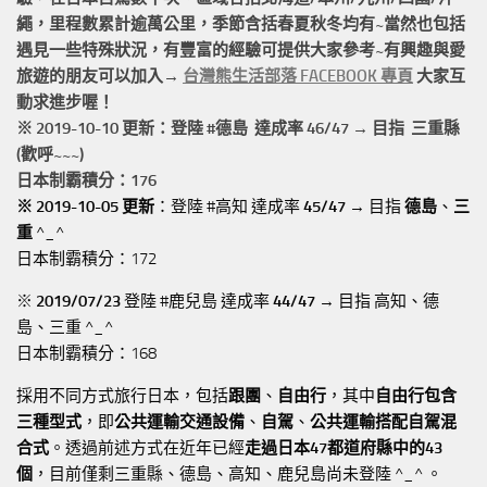
繩，
里程數累計
逾萬公里
，季節含括春夏秋冬均有~當然也包括
遇見一些特殊狀況，有豐富的經驗可提供大家參考~有興趣與愛
旅遊的朋友可以加入→
台灣熊生活部落 FACEBOOK 專頁
大家互
動求進步喔！
※ 2019-10-10 更新：登陸 #
德島
達成率 46/47 → 目指 三重縣
(歡呼~~~)
日本制霸積分：176
※ 2019-10-05 更新
：登陸 #高知 達成率
45/47
→ 目指
德島
、
三
重
^_^
日本制霸積分：172
※
2019/07/23
登陸 #鹿兒島 達成率
44/47
→ 目指 高知、德
島、三重 ^_^
日本制霸積分：168
採用不同方式旅行日本，包括
跟團
、
自由行
，其中
自由行包含
三種型式
，即
公共運輸交通設備
、
自駕
、
公共運輸搭配自駕混
合式
。透過前述方式在近年已經
走過日本47都道府縣中的43
個
，目前僅剩三重縣、德島、高知、鹿兒島尚未登陸 ^_^ 。