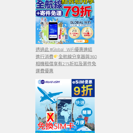
透過此 #Global_WiFi優惠連結
進行消費
全航線分享器與360
相機租借享有21%折扣及寄件免
運費優惠