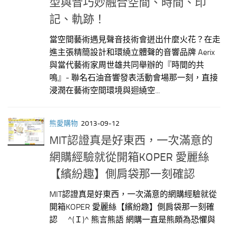
型與音巧妙融合空間、時間、印
記、軌跡！
當空間藝術遇見聲音技術會迸出什麼火花？在走
進主張精簡設計和環繞立體聲的音響品牌 Aerix
與當代藝術家周世雄共同舉辦的『時間的共
鳴』- 聯名石油音響發表活動會場那一刻，直接
浸潤在藝術空間環境與迴繞空...
熊愛購物
2013-09-12
MIT認證真是好東西，一次滿意的
網購經驗就從開箱KOPER 愛麗絲
【繽紛趣】側肩袋那一刻確認
MIT認證真是好東西，一次滿意的網購經驗就從
開箱KOPER 愛麗絲【繽紛趣】側肩袋那一刻確
認 ^(Ｉ)^ 熊言熊語 網購一直是熊頗為恐懼與