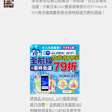
享受喜馬拉雅山岩盤浴、熱瑜珈、日式浴場免
出國，JR東日本24hr健身俱樂部JEXER Finess &
SPA南京復興慶祝登台限時超值月費別錯過！
透過此 #Global_WiFi優惠連結
進行消費
全航線分享器與360
相機租借享有21%折扣及寄件免