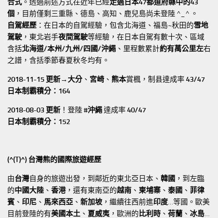
合式
。透過前述方式在近年已經
走過日本47都道府縣中的43
個
，目前僅剩三重縣、德島、高知、鹿兒島尚未登陸 ^_^ 。
自駕經歷
：在日本的自駕經驗，包含北海道、福島~秋田的
雪地
駕駛
，東北岩手
夜間駕駛
等經驗，在日本自駕有數十次、區域
含括
北海道/本州/九州/四國/沖繩
、里程數累計
約有萬公里左
右
之譜，含括季節春夏秋冬均有。
2018-11-15 更新→
大分
、
宮崎
、
熊本
賞楓，制县達成率
43/47
日本制霸積分：164
2018-08-03 更新
！登陸
#沖繩
達成率
40/47
日本制霸積分：152
(^(T)^) 台灣熊的國際旅遊經歷
由
台灣
自身的旅遊出發，到鄰近的東北亞日本、
韓國
，到左臨
的
中國大陸
、
香港
，還有東南亞的
越南
、
柬埔寨
、
泰國
、
菲律
賓
、
印尼
、
馬來西亞
、
新加坡
，繼續往西前進
印度
…等國。歐美
目前登陸的有
美國本土
、
夏威夷
，歐洲的
比利時
、
荷蘭
、
冰島
…