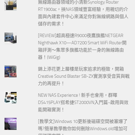
無線路由器領域的小清新Synology Router
RT1900ac，挾NAS領域豐富經驗，用親切的介
面與內建套件中心來滿足你對無線網路與個人
儲存的需求！
[REVIEW]超高極速R9000夜鷹旗艦NETGEAR
Nighthawk X10—AD7200 Smart WiFi Router開
箱評測～集眾多旗艦功能於一身的無線路由
器！(WiGig)
錦上添花更上層樓是玩家追求的極致，開箱
Creative Sound Blaster SB-ZX實測享受音質與戰
力的再提升！
NEW NAS Experience ! 新手也會用，群暉
DS415PLAY搭希捷ST2000VN入門篇~啟用與效
能開箱實測！
[教學文]Windows 10更新後磁碟空間被塞爆了
嗎?簡單教學教你如何刪除Windows.old增加可