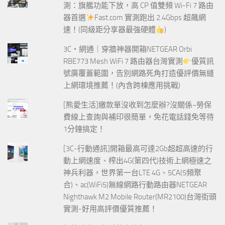
測：旗艦功能下放，高 CP 值雙頻 Wi-Fi 7 路由
器首選
Fast.com 實測跑出 2.4Gbps 超飆網
速！(同級距分享器最強硬體
)
3C‧網通｜穿牆神器開箱NETGEAR Orbi
RBE773 Mesh WiFi 7 路由器台灣實測
優質訊
號廣覆蓋範圍，告別網路死角打造優評價無縫
上網環境推薦！(內含跨棟應用挑戰)
[熊愛生活]繳款單沒收到怎麼辦?沒關係~勞保
費線上查詢與補印很簡單，免花電話錢免等待
1分鐘搞定！
[3C-行動通訊]開箱最高可達2Gb超超高速的行
動上網速度、榨出4G(第四代)技術上網極速之
神兵利器，世界第一台LTE 4G、5CA(5頻聚
合)、ac(WiFi5)無線網路行動路由器NETGEAR
Nighthawk M2 Mobile Router(MR2100)台灣街頭
實測-好用高評價優質推薦！