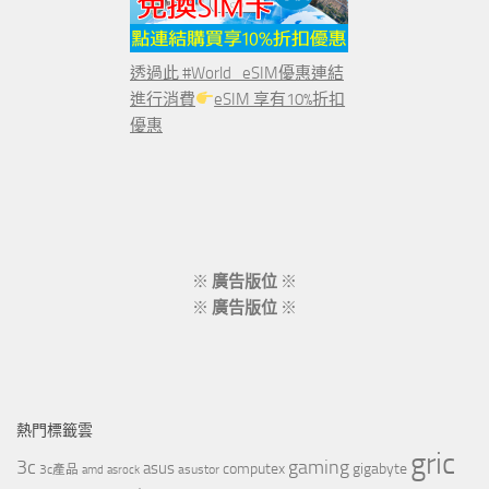
透過此 #World_eSIM優惠連結
進行消費
eSIM 享有10%折扣
優惠
※
廣告版位
※
※
廣告版位
※
熱門標籤雲
gric
3c
gaming
asus
computex
gigabyte
asustor
3c產品
amd
asrock