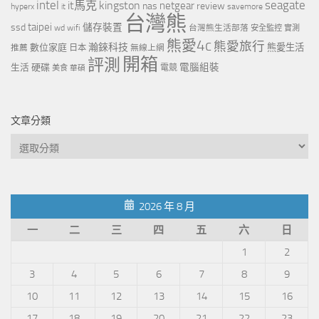
intel
it馬克
kingston
seagate
netgear
nas
review
hyperx
savemore
it
台灣熊
taipei
ssd
儲存裝置
wd
wifi
台灣熊生活部落
安全監控
實測
熊愛4c
熊愛旅行
瀚錸科技
數位家庭
熊愛生活
推薦
日本
無線上網
開箱
評測
電腦組裝
生活
硬碟
電競
美食
華碩
文章分類
文
章
分
類
2026 年 8 月
一
二
三
四
五
六
日
1
2
3
4
5
6
7
8
9
10
11
12
13
14
15
16
17
18
19
20
21
22
23