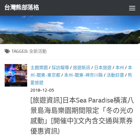
台灣熊部落格
Skip to content
TAGGED:
全新活動
主題樂園
/
採訪報導
/
旅遊新訊
/
日本旅遊
/
本州
/
本
州-關東-東京都
/
本州-關東-神奈川縣
/
活動好康
/
熊
愛旅遊
2018-12-05
[旅遊資訊]日本Sea Paradise橫濱八
景島海島樂園期間限定「冬の光の
感動」[開催中](文內含交通與票券
優惠資訊)