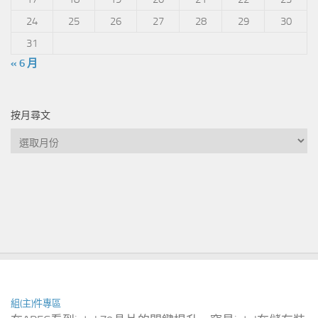
24
25
26
27
28
29
30
31
« 6 月
按月尋文
按
月
尋
文
組(主)件專區