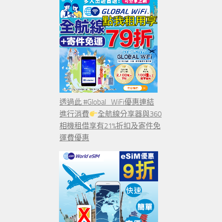
透過此 #Global_WiFi優惠連結
進行消費
全航線分享器與360
相機租借享有21%折扣及寄件免
運費優惠