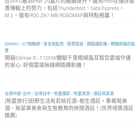
在APFG看到intel Z9晶片的關鍵提升，窺見intel在儲存裝
置傳輸上的努力，包括Thunderbolt、Sata Express、
M.2。還有ROG Z97 MB ROADMAP與特點掲露！
EDIMAX
/
IOT物聯網
/
安全與監控
/
智慧家庭
/
網路攝影機
/
網通與儲存裝
置
開箱Edimax IC-7100W體驗千里眼順風耳幫您雲端守護
的安心-好個雲端無線網路攝影機！
台灣中部-台中
/
台灣台中
/
熊愛攝影
/
熊愛美食
/
酒莊與美酒
[熊愛旅行]田野生活有若桃花源-樹生酒莊，集葡萄美
酒、無菜單美食與生態教育的休閒酒莊！(世界得獎酒莊
推薦)