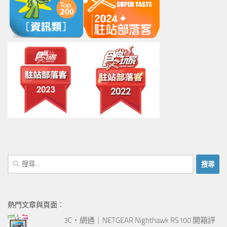
搜
尋
關
鍵
熱門文章與頁面︰
字:
3C‧網通｜NETGEAR Nighthawk RS100 開箱評