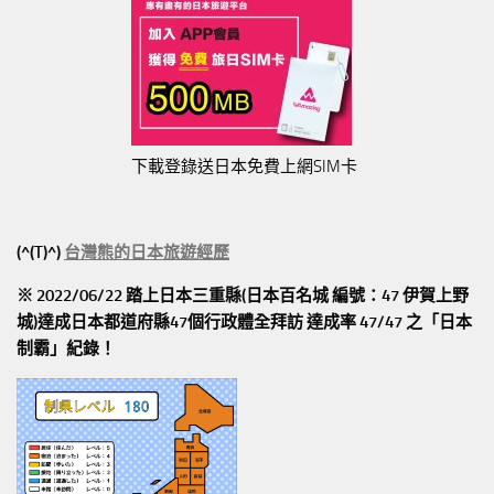
下載登錄送日本免費上網SIM卡
(^(T)^)
台灣熊的日本旅遊經歷
※ 2022/06/22 踏上日本三重縣(日本百名城 編號：47 伊賀上野
城)達成日本都道府縣47個行政體全拜訪
達成率 47/47
之「日本
制霸」紀錄！