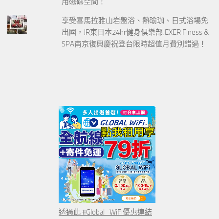
用磁碟空間！
享受喜馬拉雅山岩盤浴、熱瑜珈、日式浴場免
出國，JR東日本24hr健身俱樂部JEXER Finess &
SPA南京復興慶祝登台限時超值月費別錯過！
透過此 #Global_WiFi優惠連結