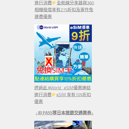
進行消費
全航線分享器與360
相機租借享有21%折扣及寄件免
運費優惠
透過此 #World_eSIM優惠連結
進行消費
eSIM 享有10%折扣
優惠
↓JR PASS等日本旅遊交通票券↓