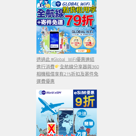
透過此 #Global_WiFi優惠連結
進行消費
全航線分享器與360
相機租借享有21%折扣及寄件免
運費優惠