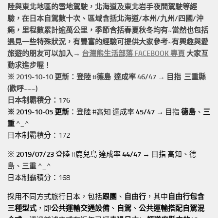
陸與東北地區的
雪地駕駛
，北海道及東北岩手
夜間駕駛
等經
驗，在日本自駕數十次、區域含括
北海道/本州/九州/四國/沖
繩，
里程數累計
逾萬公里
，季節含括春夏秋冬均有~當然也包括
遇見一些特殊狀況，有豐富的經驗可提供大家參考~有興趣與愛
旅遊的朋友可以加入→
台灣熊生活部落 FACEBOOK 專頁
大家互
動求進步喔！
※ 2019-10-10 更新：登陸 #
德島
達成率 46/47 → 目指 三重縣
(歡呼~~~)
日本制霸積分：176
※ 2019-10-05 更新
：登陸 #高知 達成率
45/47
→ 目指
德島
、
三
重
^_^
日本制霸積分：172
※
2019/07/23
登陸 #鹿兒島 達成率
44/47
→ 目指 高知、德
島、三重 ^_^
日本制霸積分：168
採用不同方式旅行日本，包括
跟團
、
自由行
，其中
自由行包含
三種型式
，即
公共運輸交通設備
、
自駕
、
公共運輸搭配自駕混