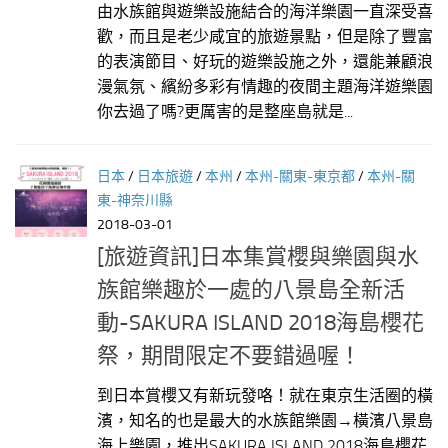
由水族館與遊樂設施結合的海洋樂園一直深受喜
歡，而且是老少咸宜的旅遊景點，但是除了豐富
的表演節目、好玩的遊樂設施之外，還能兼顧浪
漫氣氛、繽紛多彩有情趣的夜間主題海洋遊樂園
你去過了嗎?更厲害的是整座島就是...
日本
/
日本旅遊
/
本州
/
本州-關東-東京都
/
本州-關
東-神奈川縣
2018-03-01
[旅遊資訊]日本集賞櫻與樂園與水
族館樂趣於一處的八景島全新活
動-SAKURA ISLAND 2018海島櫻花
祭，期間限定不要錯過喔！
到日本賞櫻又有新玩發咯！就在東京生活圈的橫
濱，知名的也是最大的水族館樂園→橫濱八景島
海上樂園，推出SAKURA ISLAND 2018海島櫻花