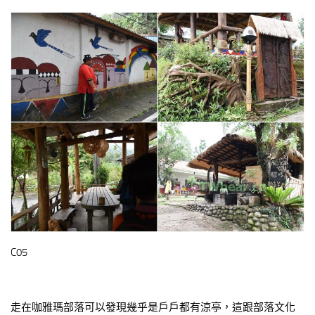
C05
走在咖雅瑪部落可以發現幾乎是戶戶都有涼亭，這跟部落文化