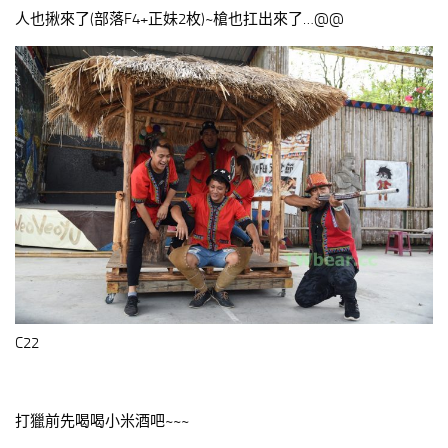
人也揪來了(部落F4+正妹2枚)~槍也扛出來了…@@
C22
打獵前先喝喝小米酒吧~~~