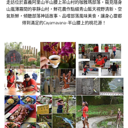
走訪位於嘉義阿里山半山腰上茶山村的咖雅瑪部落，窺見隱身
山嵐薄霧間的寧靜山村，鮮花農作點綴青山藍天視野清新、空
氣新鮮，傾聽部落神話故事、品嚐部落風味美食，讓身心靈都
得到滿足的Cayamavana-半山腰上的桃花源！