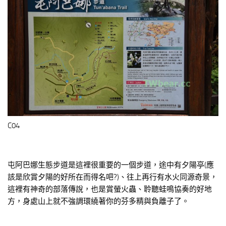
C04
屯阿巴娜生態步道是這裡很重要的一個步道，途中有夕陽亭(應
該是欣賞夕陽的好所在而得名吧?)、往上再行有水火同源奇景，
這裡有神奇的部落傳說，也是賞螢火蟲、聆聽蛙鳴協奏的好地
方，身處山上就不強調環繞著你的芬多精與負離子了。