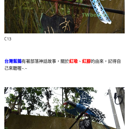
C13
台灣藍鵲
有著部落神話故事，關於
紅喙
、
紅腳
的由來，記得自
己來聽喔~.~