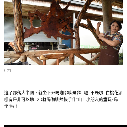
C21
逛了部落大半圈，就坐下來喝咖啡聊是非…喔~不是啦~在桃花源
哪有是非可以聊…XD就喝咖啡然後手作”山上小朋友的童玩-鳥
笛”啦！