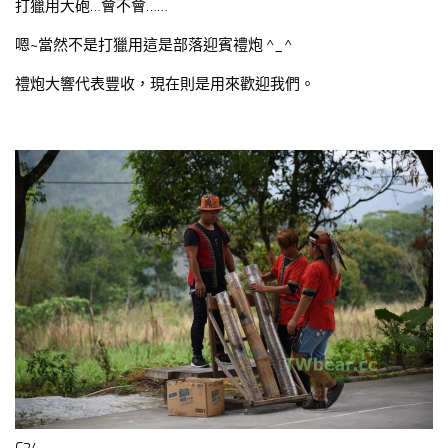
打獵用大砲…會不會……
嗯~當然不是打獵用這是部落迎賓禮炮 ^_^
禮炮大響代表豐收，現在則是用來歡迎我們。