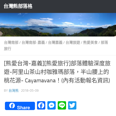
台灣熊部落格
Skip to content
台灣南部
/
台灣南部-嘉義
/
台灣嘉義
/
台灣旅遊
/
熊愛美食
/
部落
旅行
[熊愛台灣-嘉義][熊愛旅行]部落體驗深度旅
遊-阿里山茶山村咖雅瑪部落，半山腰上的
桃花源- Cayamavana！(內有活動報名資訊)
BY
台灣熊
·
2018-05-09
Facebook
Messenger
Line
Twitter
Share