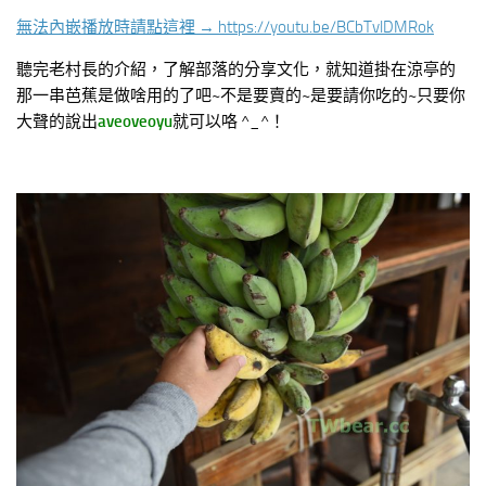
無法內嵌播放時請點這裡 → https://youtu.be/BCbTvlDMRok
聽完老村長的介紹，了解部落的分享文化，就知道掛在涼亭的
那一串芭蕉是做啥用的了吧~不是要賣的~是要請你吃的~只要你
大聲的說出
aveoveoyu
就可以咯 ^_^！