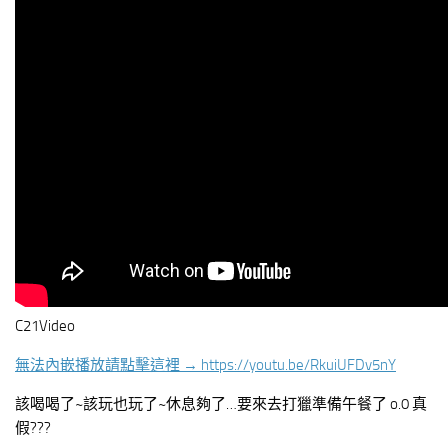
C21Video
無法內嵌播放請點擊這裡 → https://youtu.be/RkuiUFDv5nY
該喝喝了~該玩也玩了~休息夠了…要來去打獵準備午餐了 o.0 真
假???