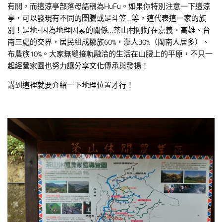
有關，而這涼亭部落母語稱為HuFu。如果你特別注意一下這涼
亭，可以發現有不同的圖騰或是斗笠…等，這代表這一家的族
別！是地~因為地理因素的關係…茶山村剛好在嘉義、高雄、台
南三處的交界，居民組成鄒族60%，漢人30%（閩南人居多）、
布農族10%。大家無縫接軌融洽的生活在山腰上的平原，不只一
起經營家園也努力讓分享文化傳承與發揚！
講到這裡就要介紹一下地理位置才行！