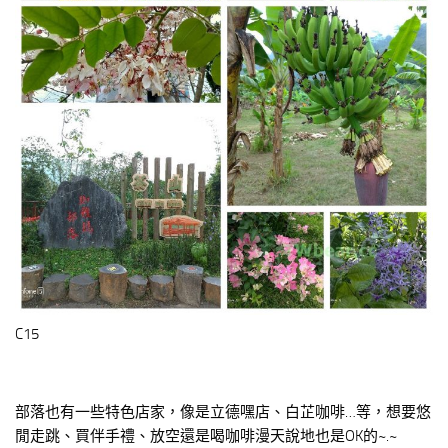
C15
部落也有一些特色店家，像是立德嘿店、白芷咖啡…等，想要悠
閒走跳、買伴手禮、放空還是喝咖啡漫天說地也是OK的~.~