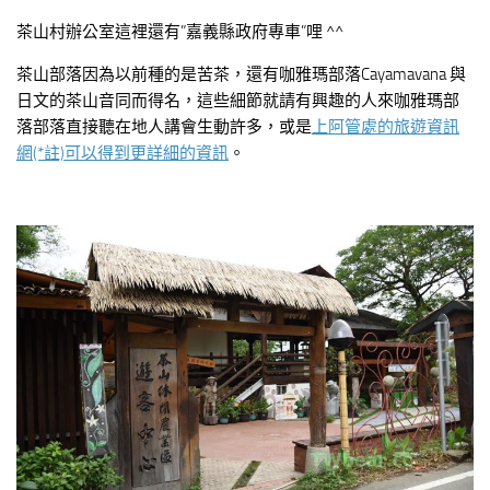
茶山村辦公室這裡還有”嘉義縣政府專車”哩 ^^
茶山部落因為以前種的是苦茶，還有咖雅瑪部落Cayamavana 與
日文的茶山音同而得名，這些細節就請有興趣的人來咖雅瑪部
落部落直接聽在地人講會生動許多，或是
上阿管處的旅遊資訊
網(*註)可以得到更詳細的資訊
。