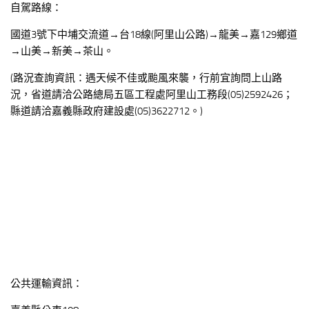
自駕路線：
國道3號下中埔交流道→台18線(阿里山公路)→龍美→嘉129鄉道
→山美→新美→茶山。
(路況查詢資訊：遇天候不佳或颱風來襲，行前宜詢問上山路
況，省道請洽公路總局五區工程處阿里山工務段(05)2592426；
縣道請洽嘉義縣政府建設處(05)3622712。)
公共運輸資訊：