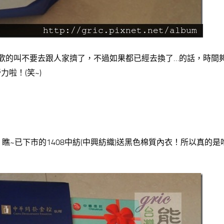
歡的叫不要去跟人家擠了，不過如果都已經去換了…的話，時間
啦！(笑~)
II…。瞧~已下市的1408中紡(中興紡織)送黑色棉質內衣！所以真的