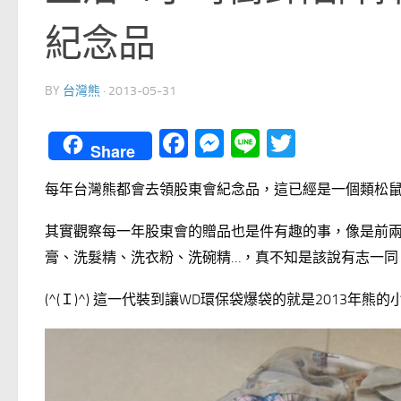
紀念品
BY
台灣熊
·
2013-05-31
Facebook
Messenger
Line
Twitter
Share
每年台灣熊都會去領股東會紀念品，這已經是一個類松
其實觀察每一年股東會的贈品也是件有趣的事，像是前
膏、洗髮精、洗衣粉、洗碗精…，真不知是該說有志一同
(^(Ｉ)^) 這一代裝到讓WD環保袋爆袋的就是2013年