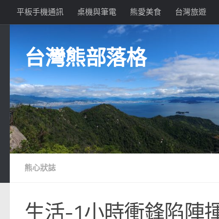
平板手機通訊
桌機與筆電
熊愛美食
台灣旅遊
Skip to content
台灣熊部落格
熊心狀誌
生活-1小時衝鋒陷陣