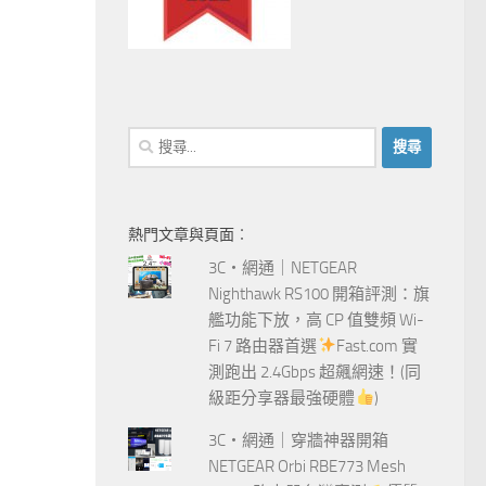
搜
尋
關
鍵
熱門文章與頁面︰
字:
3C‧網通｜NETGEAR
Nighthawk RS100 開箱評測：旗
艦功能下放，高 CP 值雙頻 Wi-
Fi 7 路由器首選
Fast.com 實
測跑出 2.4Gbps 超飆網速！(同
級距分享器最強硬體
)
3C‧網通｜穿牆神器開箱
NETGEAR Orbi RBE773 Mesh