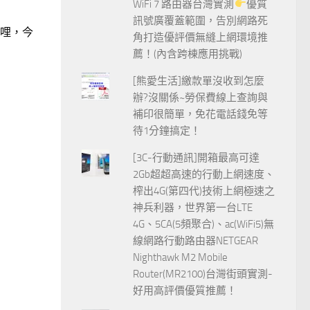
WiFi 7 路由器台灣實測
優質
訊號廣覆蓋範圍，告別網路死
品哩，今
角打造優評價無縫上網環境推
薦！(內含跨棟應用挑戰)
[熊愛生活]繳款單沒收到怎麼
辦?沒關係~勞保費線上查詢與
補印很簡單，免花電話錢免等
待1分鐘搞定！
[3C-行動通訊]開箱最高可達
2Gb超超高速的行動上網速度、
榨出4G(第四代)技術上網極速之
神兵利器，世界第一台LTE
4G、5CA(5頻聚合)、ac(WiFi5)無
線網路行動路由器NETGEAR
Nighthawk M2 Mobile
Router(MR2100)台灣街頭實測-
好用高評價優質推薦！