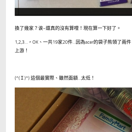
換了幾家？诶~還真的沒有算哩！現在算一下好了。
1,2,3…，OK、一共19家20件…因為acer的袋子熊
上游！
(^(Ｉ)^) 這個最實際、雖然面額…太低！