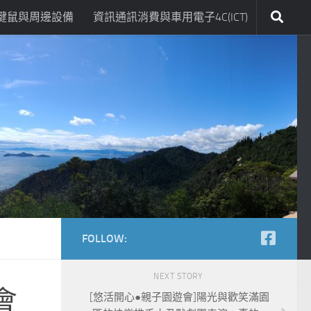
鍵鼠與周邊設備
資訊通訊消費與車用電子4C(ICT)
FOLLOW:
NEXT STORY
會
[悠活開心●親子園遊會]陽光與歡笑滿園