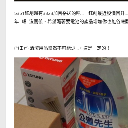
5351鈺創還有3323加百裕送的吧…！鈺創最近股價
年…嗯~沒關係、希望隨著要電池的產品增加你也能谷底
(^(Ｉ)^) 清潔用品當然不可能少…，這是一定的！