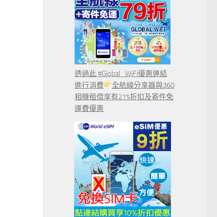
透過此 #Global_WiFi優惠連結
進行消費
全航線分享器與360
相機租借享有21%折扣及寄件免
運費優惠