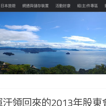
日本旅遊
網通與儲存裝置
活動好康
組(主)件專區
揮汗領回來的2013年股東