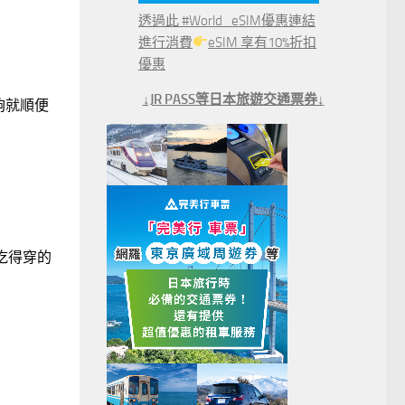
透過此 #World_eSIM優惠連結
進行消費
eSIM 享有10%折扣
優惠
↓JR PASS等日本旅遊交通票券↓
夠就順便
是吃得穿的