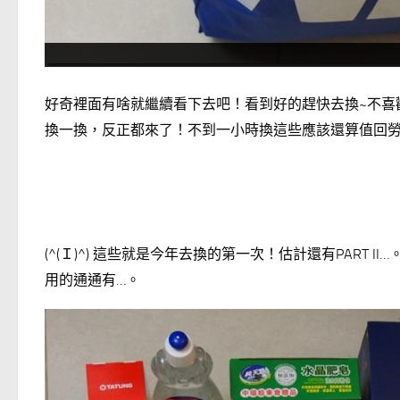
好奇裡面有啥就繼續看下去吧！看到好的趕快去換~不喜
換一換，反正都來了！不到一小時換這些應該還算值回勞力
(^(Ｉ)^) 這些就是今年去換的第一次！估計還有PART 
用的通通有…。