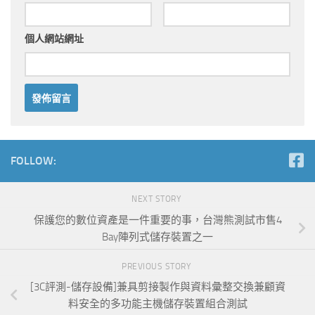
個人網站網址
FOLLOW:
NEXT STORY
保護您的數位資產是一件重要的事，台灣熊測試市售4
Bay陣列式儲存裝置之一
PREVIOUS STORY
[3C評測-儲存設備]兼具剪接製作與資料彙整交換兼顧資
料安全的多功能主機儲存裝置組合測試