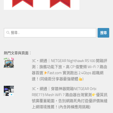
搜
尋
關
鍵
熱門文章與頁面︰
字:
3C‧網通｜NETGEAR Nighthawk RS100 開箱評
測：旗艦功能下放，高 CP 值雙頻 Wi-Fi 7 路由
器首選
Fast.com 實測跑出 2.4Gbps 超飆網
速！(同級距分享器最強硬體
)
3C‧網通｜穿牆神器開箱NETGEAR Orbi
RBE773 Mesh WiFi 7 路由器台灣實測
優質訊
號廣覆蓋範圍，告別網路死角打造優評價無縫
上網環境推薦！(內含跨棟應用挑戰)