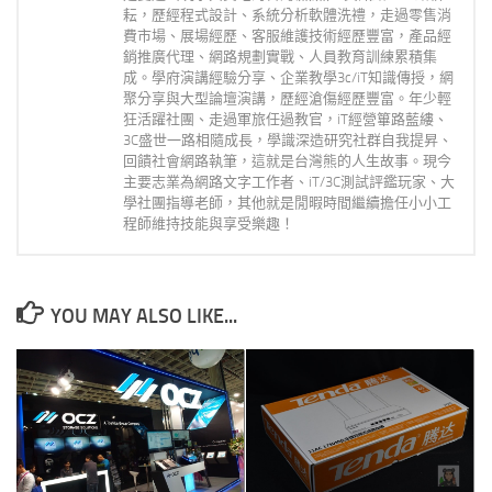
耘，歷經程式設計、系統分析軟體洗禮，走過零售消
費市場、展場經歷、客服維護技術經歷豐富，產品經
銷推廣代理、網路規劃實戰、人員教育訓練累積集
成。學府演講經驗分享、企業教學3c/iT知識傳授，網
聚分享與大型論壇演講，歷經滄傷經歷豐富。年少輕
狂活躍社團、走過軍旅任過教官，iT經營篳路藍縷、
3C盛世一路相隨成長，學識深造研究社群自我提昇、
回饋社會網路執筆，這就是台灣熊的人生故事。現今
主要志業為網路文字工作者、iT/3C測試評鑑玩家、大
學社團指導老師，其他就是閒暇時間繼續擔任小小工
程師維持技能與享受樂趣！
YOU MAY ALSO LIKE...