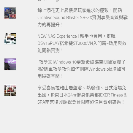
錦上添花更上層樓是玩家追求的極致，開箱
Creative Sound Blaster SB-ZX實測享受音質與戰
力的再提升！
NEW NAS Experience ! 新手也會用，群暉
DS415PLAY搭希捷ST2000VN入門篇~啟用與效
能開箱實測！
[教學文]Windows 10更新後磁碟空間被塞爆了
嗎?簡單教學教你如何刪除Windows.old增加可
用磁碟空間！
享受喜馬拉雅山岩盤浴、熱瑜珈、日式浴場免
出國，JR東日本24hr健身俱樂部JEXER Finess &
SPA南京復興慶祝登台限時超值月費別錯過！