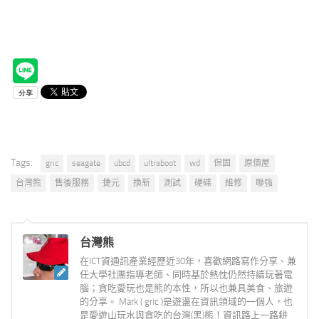
Tags:
gric
seagate
ubcd
ultraboot
wd
保固
原價屋
台灣熊
售後服務
捷元
換新
測試
硬碟
維修
聯強
台灣熊
在ICT資通訊產業經歷近30年，喜歡網路寫作分享、兼
任大學社團指導老師、同時基於熱忱仍然持續玩著電
腦；貪吃愛玩也是熊的本性，所以也兼具美食、旅遊
的分享。 Mark ( gric )是遊盪在資訊領域的一個人，也
是愛遊山玩水與貪吃的台灣(黑)熊！資訊路上一路耕