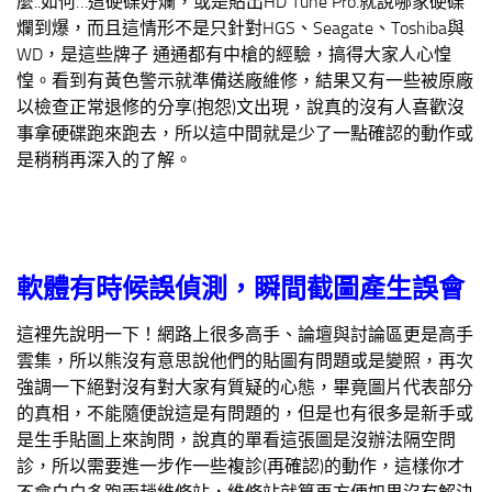
麼..如何…這硬碟好爛，或是貼出HD Tune Pro.就說哪家硬碟
爛到爆，而且這情形不是只針對HGS、Seagate、Toshiba與
WD，是這些牌子 通通都有中槍的經驗，搞得大家人心惶
惶。看到有黃色警示就準備送廠維修，結果又有一些被原廠
以檢查正常退修的分享(抱怨)文出現，說真的沒有人喜歡沒
事拿硬碟跑來跑去，所以這中間就是少了一點確認的動作或
是稍稍再深入的了解。
軟體有時候誤偵測，瞬間截圖產生誤會
這裡先說明一下！網路上很多高手、論壇與討論區更是高手
雲集，所以熊沒有意思說他們的貼圖有問題或是變照，再次
強調一下絕對沒有對大家有質疑的心態，畢竟圖片代表部分
的真相，不能隨便說這是有問題的，但是也有很多是新手或
是生手貼圖上來詢問，說真的單看這張圖是沒辦法隔空問
診，所以需要進一步作一些複診(再確認)的動作，這樣你才