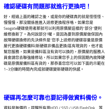
確認硬碟有問題那就進行更換吧！
好，經過上面的確認之後，或是你的硬碟真的就是怪怪怪、
慢慢慢，那沒關係進進入送修更換程序咯，如果您是
Seagate硬碟使用者那就可以利用原價屋這樣的”部分”便利
維修換新了。為何說部分?喔，是因為要到原價屋做保固內
故障硬碟換修的先決條件是”您手上送修的硬碟容量是原價
屋代更換硬碟備料(新硬碟非備品更換)區有現貨的，他才能
幫您服務，如果是備料區沒有貨可以換的，原價屋的服務人
員會請您去聯強維修站，所以如果您手上的保固期內故障硬
碟是原價屋備料區有貨的，那恭喜您您可以如下面的示範在
1~3分鐘的時間內完成就硬碟變新硬碟的快感。
硬碟再怎麼可靠也要記得做資料備份。
資料是無價的，提醒所有用HDD / SSD / USB FlashDisk …等