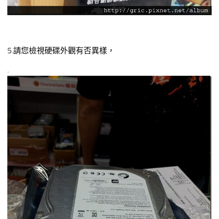
5.請您檢視硬碟外觀有否異樣，
.