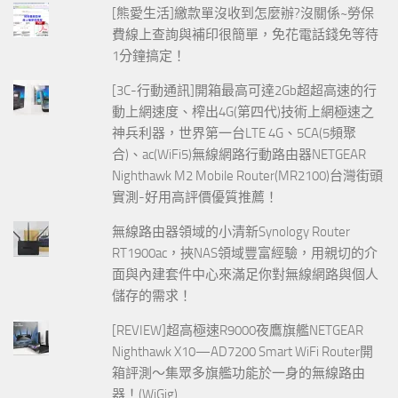
[熊愛生活]繳款單沒收到怎麼辦?沒關係~勞保
費線上查詢與補印很簡單，免花電話錢免等待
1分鐘搞定！
[3C-行動通訊]開箱最高可達2Gb超超高速的行
動上網速度、榨出4G(第四代)技術上網極速之
神兵利器，世界第一台LTE 4G、5CA(5頻聚
合)、ac(WiFi5)無線網路行動路由器NETGEAR
Nighthawk M2 Mobile Router(MR2100)台灣街頭
實測-好用高評價優質推薦！
無線路由器領域的小清新Synology Router
RT1900ac，挾NAS領域豐富經驗，用親切的介
面與內建套件中心來滿足你對無線網路與個人
儲存的需求！
[REVIEW]超高極速R9000夜鷹旗艦NETGEAR
Nighthawk X10—AD7200 Smart WiFi Router開
箱評測～集眾多旗艦功能於一身的無線路由
器！(WiGig)