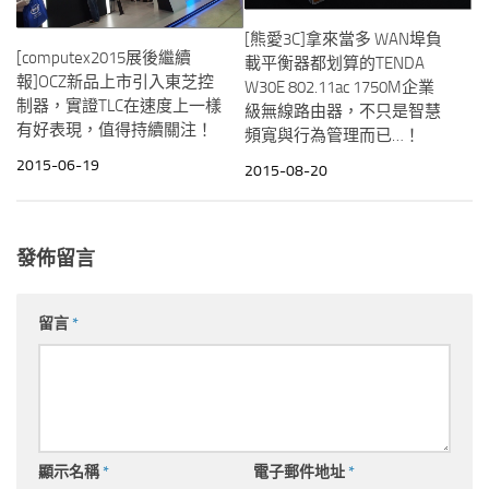
[熊愛3C]拿來當多 WAN埠負
[computex2015展後繼續
載平衡器都划算的TENDA
報]OCZ新品上市引入東芝控
W30E 802.11ac 1750M企業
制器，實證TLC在速度上一樣
級無線路由器，不只是智慧
有好表現，值得持續關注！
頻寬與行為管理而已…！
2015-06-19
2015-08-20
發佈留言
留言
*
顯示名稱
*
電子郵件地址
*