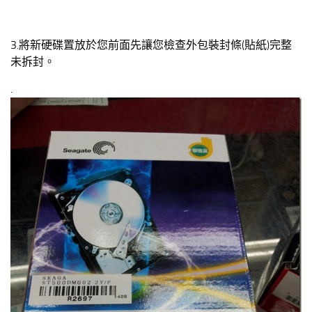
3.將新硬碟置放於您前面先讓您檢查外包裝封條(貼紙)完整
未拆封。
.