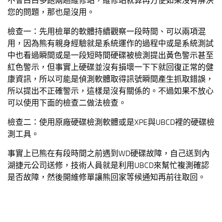
不會白白多跑兩趟維修站，維修站就算再方便如果沒有解決
您的問題，那也是沒用。
檢查一：先用檢單的軟體持續觀察一段時間、可以兩項混
用，因為熊有親身經驗就是系統運作的過程中或是系統測試
中也看過瞬間或是一段短時間硬碟被檢測提出黃色警示甚至
紅色警示，但事實上硬碟並沒有損壞一下下就回復正常的健
康資訊，所以可能是偵測軟體取得訊號瞬間產生抓取錯誤，
所以提出不正確警示，這樣是沒有關係的。不過如果不放心
可以使用下面的檢查二做法檢查。
檢查二：使用原廠硬碟檢測軟體或是XPE與UBCD裡的硬碟檢
測工具。
事實上已熊在有段時間之前遇到WD硬碟故障，自己送到內
湖捷元公司送修，技術人員就是利用UBCD來幫忙複測確認
是否故障，然後開維修單讓熊回家等候通知再前往取回。