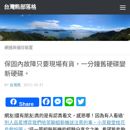
台灣熊部落格
Skip to content
網通與儲存裝置
保固內故障只要現場有貨，一分鐘舊硬碟變
新硬碟。
BY
台灣熊
·
2012-10-31
Facebook
Messenger
Line
Twitter
Share
網友(還有朋友)真的是有認真看文，感恩哪！因為有人看過”
別人品茗博弈我們哈茶聊組新機該注意的事，小茶栽堂桂花
烏龍好喝。
”這一篇組裝新機的經驗分享文之後…希望熊能夠