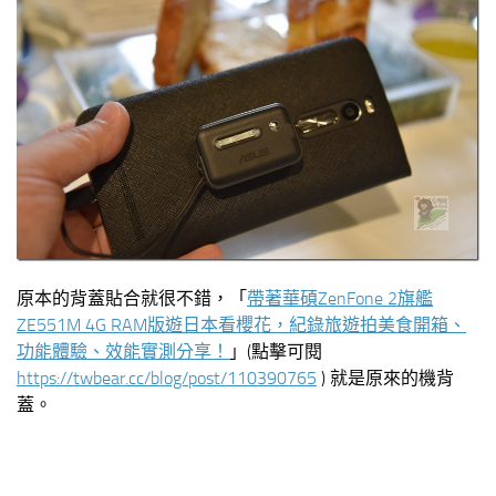
原本的背蓋貼合就很不錯，「
帶著華碩ZenFone 2旗艦
ZE551M 4G RAM版遊日本看櫻花，紀錄旅遊拍美食開箱、
功能體驗、效能實測分享！
」(點擊可閱
https://twbear.cc/blog/post/110390765
) 就是原來的機背
蓋。