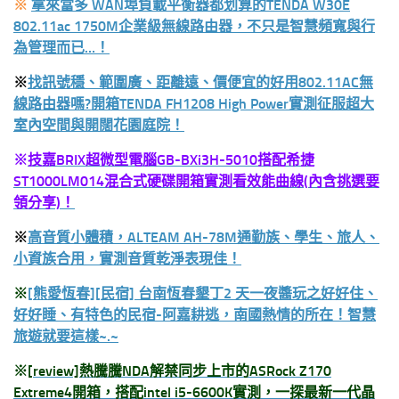
※
拿來當多 WAN埠負載平衡器都划算的TENDA W30E
802.11ac 1750M企業級無線路由器，不只是智慧頻寬與行
為管理而已…！
※
找訊號穩、範圍廣、距離遠、價便宜的好用802.11AC無
線路由器嗎?開箱TENDA FH1208 High Power實測征服超大
室內空間與開闊花園庭院！
※
技嘉BRIX
超微型電腦GB-BXi3H-5010
搭配希捷
ST1000LM014
混合式硬碟開箱實測看效能曲線(
內含挑選要
領分享)
！
※
高音質小體積，ALTEAM AH-78M通勤族、學生、旅人、
小資族合用，實測音質乾淨表現佳！
※
[熊愛恆春][民宿] 台南恆春墾丁2 天一夜醬玩之好好住、
好好睡、有特色的民宿-阿嘉耕逃，南國熱情的所在！智慧
旅遊就要這樣~.~
※
[review]熱騰騰NDA解禁同步上市的ASRock Z170
Extreme4開箱，搭配intel i5-6600K實測，一探最新一代晶