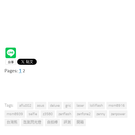
1
Pages:
2
Tags:
aflu002
asus
deluxe
gric
laser
lolliflash
msm8916
msm8939
selfie
z3580
zenflash
zenfone2
zenny
zenpower
台灣熊
氙氣閃光燈
自拍棒
評測
開箱