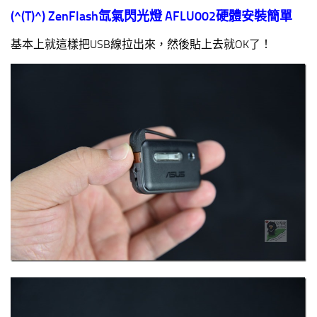
(^(T)^)
ZenFlash
氙氣閃光燈 AFLU002硬體安裝簡單
基本上就這樣把USB線拉出來，然後貼上去就OK了！