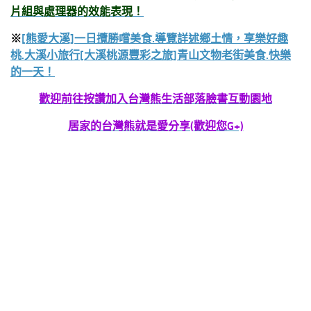
片組與處理器的效能表現！
※
[熊愛大溪]一日攬勝嚐美食.導覽詳述鄉土情，享樂好趣
桃.大溪小旅行[大溪桃源豐彩之旅]青山文物老街美食.快樂
的一天！
歡迎前往按讚加入台灣熊生活部落臉書互動園地
居家的台灣熊就是愛分享(
歡迎您G+)