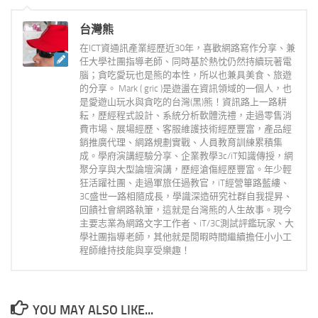
台灣熊
在ICT資通訊產業經歷近30年，喜歡網路寫作分享、兼
任大學社團指導老師、同時基於熱忱仍然持續玩著電
腦；貪吃愛玩也是熊的本性，所以也兼具美食、旅遊
的分享。 Mark ( gric )是遊盪在資訊領域的一個人，也
是愛遊山玩水與貪吃的台灣(黑)熊！資訊路上一路耕
耘，歷經程式設計、系統分析軟體洗禮，走過零售消
費市場、展場經歷、客服維護技術經歷豐富，產品經
銷推廣代理、網路規劃實戰、人員教育訓練累積集
成。學府演講經驗分享、企業教學3c/iT知識傳授，網
聚分享與大型論壇演講，歷經滄傷經歷豐富。年少輕
狂活躍社團、走過軍旅任過教官，iT經營篳路藍縷、
3C盛世一路相隨成長，學識深造研究社群自我提昇、
回饋社會網路執筆，這就是台灣熊的人生故事。現今
主要志業為網路文字工作者、iT/3C測試評鑑玩家、大
學社團指導老師，其他就是閒暇時間繼續擔任小小工
程師維持技能與享受樂趣！
YOU MAY ALSO LIKE...