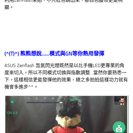
利用ZenFlash來拍，不只紅色跳出來，那白色腰帶更是明
顯。
(^(T)^)
熊熊想說
……
模式與
GN
等你熟用發揮
ASUS Zenflash 氙氣閃光燈既然是以比手機LED更專業的角
度來切入，所以不同模式切換與指數調整…當然你要熟悉一
下，這樣相信更能發揮他的效果，總之多拍拍這樣功力就有
機會多進步^^。