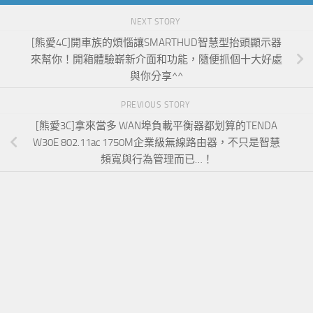
NEXT STORY
[熊愛4C]開車族的煩惱讓SMARTHUD智慧型抬頭顯示器
來幫你！開箱體驗嶄新介面和功能，隨便抓個十大好處
與你分享^^
PREVIOUS STORY
[熊愛3C]拿來當多 WAN埠負載平衡器都划算的TENDA
W30E 802.11ac 1750M企業級無線路由器，不只是智慧
頻寬與行為管理而已…！