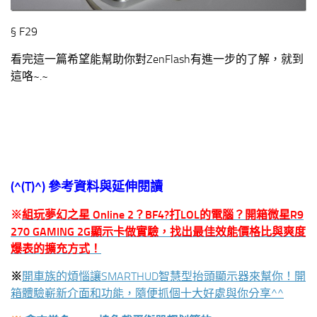
§ F29
看完這一篇希望能幫助你對ZenFlash有進一步的了解，就到
這咯~.~
(^(T)^)
參考資料與延伸閱讀
※
組玩夢幻之星 Online 2？BF4?打LOL的電腦？開箱微星R9
270 GAMING 2G顯示卡做實驗，找出最佳效能價格比與爽度
爆表的擴充方式！
※
開車族的煩惱讓SMARTHUD智慧型抬頭顯示器來幫你！開
箱體驗嶄新介面和功能，隨便抓個十大好處與你分享^^