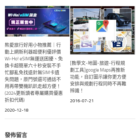
熊愛旅行好用小物推薦｜行
動上網新利器超便利優評價
Wi-Ho! eSIM無運送困擾、免
[教學文-地圖-旅遊-行程規
換卡超簡單六十秒安裝不手
劃工具]google Maps再推新
忙腳亂免找退針無SIM卡遺
功能，自訂圖示讓你更方便
失問題，原門號還可通話不
安排與規劃行程同時不再難
用再帶雙機趴趴走超方便！
辨識！
(2024更新讀者專屬購買優惠
折扣代碼)
2016-07-21
2020-12-18
發佈留言