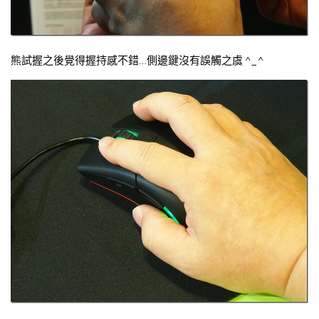
熊試握之後覺得握持感不錯…側邊鍵沒有誤觸之虞 ^_^