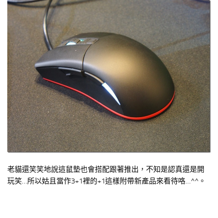
老貓還笑笑地說這鼠墊也會搭配跟著推出，不知是認真還是開
玩笑…所以姑且當作3+1裡的+1這樣附帶新產品來看待咯…^^。