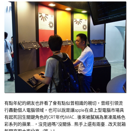
有點年紀的網友也許看了會有點似曾相識的親切，曾經引領流
行轟動個人電腦領域，也可以說是讓apple在桌上型電腦市場具
有起死回生關鍵角色的CRT年代iMAC…後來被膩稱為果凍風格色
彩系列的蘋果…，沒見過嗎?沒關係…熊手上還有兩臺…改天就箱