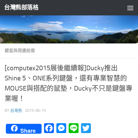
台灣熊部落格
Skip to content
鍵鼠與周邊設備
[computex2015展後繼續報]Ducky推出
Shine 5、ONE系列鍵盤，還有專業智慧的
MOUSE與搭配的鼠墊，Ducky不只是鍵盤專
業喔！
BY
台灣熊
·
2015-06-15
Facebook
Messenger
Line
Twitter
Share