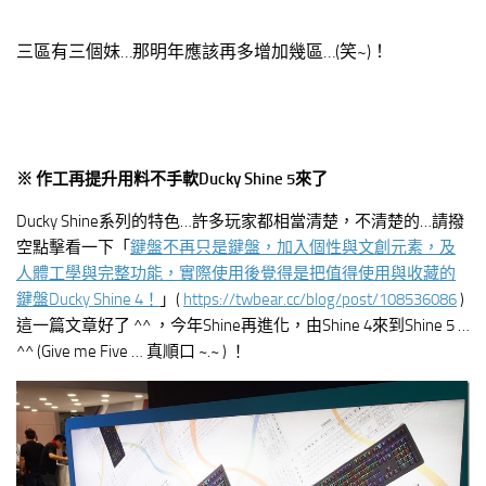
三區有三個妹…那明年應該再多增加幾區…(笑~)！
※ 作工再提升用料不手軟Ducky Shine 5來了
Ducky Shine系列的特色…許多玩家都相當清楚，不清楚的…請撥
空點擊看一下「
鍵盤不再只是鍵盤，加入個性與文創元素，及
人體工學與完整功能，實際使用後覺得是把值得使用與收藏的
鍵盤Ducky Shine 4！
」(
https://twbear.cc/blog/post/108536086
)
這一篇文章好了 ^^ ，今年Shine再進化，由Shine 4來到Shine 5 …
^^ (Give me Five … 真順口 ~.~ ) ！