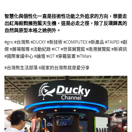
智慧化與個性化一直是技術性功能之外追求的方向，想要走
出紅海殺戮擁抱藍天生機，這是必走之徑，除了反璞歸真的
自然與原型本格之途例外。
#gric #台灣熊 #DUCKY #新技術 #COMPUTEX #新產品 #TAIPEI #創
傑 #展場報導 #活動紀錄 #ICT #世貿展覽館 #南港展覽館 #新資訊
#國際會議中心 #論壇 #iOT #穿戴裝置 #iTMark
#台灣熊生活部落 #居家的台灣熊就是愛分享