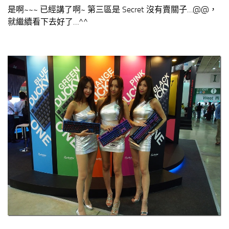
是啊~~~ 已經講了啊~ 第三區是 Secret 沒有賣關子…@@，
就繼續看下去好了…^^