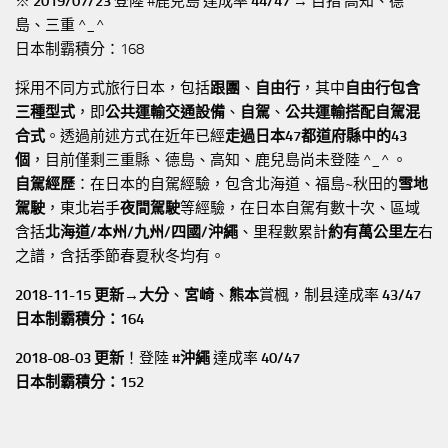
※
2019/07/23
登陸 #鹿兒島 達成率
44/47
→ 目指 高知、德
島、三重 ^_^
日本制霸積分：168
採用不同方式旅行日本，包括
跟團
、
自由行
，其中
自由行包含
三種型式
，即
公共運輸交通設備
、
自駕
、
公共運輸搭配自駕混
合式
。透過前述方式在近年已經
走過日本47都道府縣中的43
個
，目前僅剩三重縣、德島、高知、鹿兒島尚未登陸 ^_^ 。
自駕經歷
：在日本的自駕經驗，包含北海道、福島~秋田的
雪地
駕駛
，東北岩手
夜間駕駛
等經驗，在日本自駕有數十次、區域
含括
北海道/本州/九州/四國/沖繩
、里程數累計
約有萬公里左
右
之譜，含括季節春夏秋冬均有。
2018-11-15 更新→
大分
、
宮崎
、
熊本
賞楓，制县達成率
43/47
日本制霸積分：164
2018-08-03 更新
！登陸
#沖繩
達成率
40/47
日本制霸積分：152