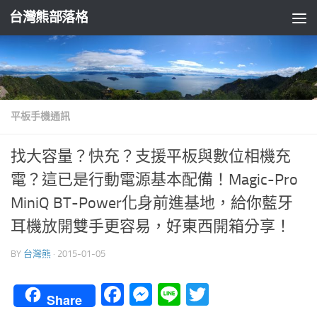
台灣熊部落格
Skip to content
平板手機通訊
找大容量？快充？支援平板與數位相機充
電？這已是行動電源基本配備！Magic-Pro
MiniQ BT-Power化身前進基地，給你藍牙
耳機放開雙手更容易，好東西開箱分享！
BY
台灣熊
·
2015-01-05
Facebook
Messenger
Line
Twitter
Share