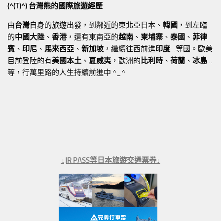
(^(T)^) 台灣熊的國際旅遊經歷
由
台灣
自身的旅遊出發，到鄰近的東北亞日本、
韓國
，到左臨
的
中國大陸
、
香港
，還有東南亞的
越南
、
柬埔寨
、
泰國
、
菲律
賓
、
印尼
、
馬來西亞
、
新加坡
，繼續往西前進
印度
…等國。歐美
目前登陸的有
美國本土
、
夏威夷
，歐洲的
比利時
、
荷蘭
、
冰島
…
等，行萬里路的人生持續前進中 ^_^
↓JR PASS等日本旅遊交通票券↓