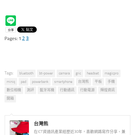
2
3
Pages:
1
Tags:
bluetooth
bt-power
camara
gric
headset
magicpro
miniq
pad
powerbank
smartphone
台灣熊
平板
手機
數位相機
測評
藍牙耳機
行動通訊
行動電源
輝煌資訊
開箱
台灣熊
在ICT資通訊產業經歷近30年，喜歡網路寫作分享、兼