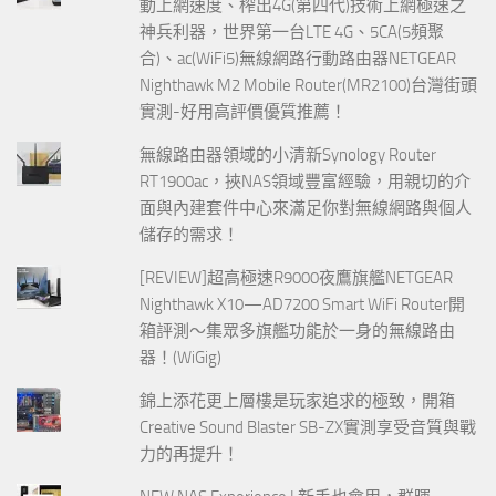
動上網速度、榨出4G(第四代)技術上網極速之
神兵利器，世界第一台LTE 4G、5CA(5頻聚
合)、ac(WiFi5)無線網路行動路由器NETGEAR
Nighthawk M2 Mobile Router(MR2100)台灣街頭
實測-好用高評價優質推薦！
無線路由器領域的小清新Synology Router
RT1900ac，挾NAS領域豐富經驗，用親切的介
面與內建套件中心來滿足你對無線網路與個人
儲存的需求！
[REVIEW]超高極速R9000夜鷹旗艦NETGEAR
Nighthawk X10—AD7200 Smart WiFi Router開
箱評測～集眾多旗艦功能於一身的無線路由
器！(WiGig)
錦上添花更上層樓是玩家追求的極致，開箱
Creative Sound Blaster SB-ZX實測享受音質與戰
力的再提升！