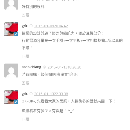
好特別的設計.
回覆
gric
2015-01-0920:04:42
這樣的設計兼顧了輕盈與續航力，關於耳機部分！
行動電源容量充一次手機+一次平板+一次相機都夠…所以真的
不錯！
回覆
asen.chiang
2015-01-1318:26:20
若有團購，報個價吧!考慮買1台呢!
回覆
gric
2015-01-1322:33:38
OK~OK~, 先看看大家的反應，人數夠多的話就來團一下！
繼續看看有多少人有興趣！ ^_^
回覆