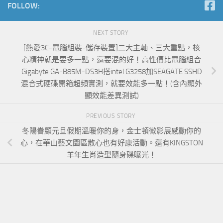
FOLLOW:
NEXT STORY
[熊愛3C-電腦組裝-儲存裝置]二大主軸、三大重點，核
心精神就是要多一點，還要混的好！高性價比電腦組合
Gigabyte GA-B85M-DS3H搭intel G3258加SEAGATE SSHD
混合式硬碟開箱超頻實測，就要效能多一點！(含內顯外
顯效能差異測試)
PREVIOUS STORY
冬陽眷顧元旦假期溫暖你的身，金士頓微影展感動你的
心，在華山藝文園區散心也有好康活動。還有KINGSTON
羊年生肖造型隨身碟曝光！