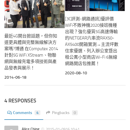
[3C評測-網路通訊]優評價
WiFi不敗神機2020接班機種
出現？強化優質5G高速傳輸
最近4G開台掀話題，但你知
的NETGEAR六串流RAX50-
道更具體與完整無線解決方
AX5400開箱實測→主流坪數
案嗎?博通 在Computex 2014
住家優選、列入辦公室暨出
針對5G WiFi XStream、物聯
租公寓小型商店Wi-Fi 6無線
網與無線充電多項技術與產
網路開店包推薦！
品發表與展示！
2020-08-10
2014-06-18
4 RESPONSES
Comments
4
Pingbacks
0
Alice Ching
2015-01-0916:10:41