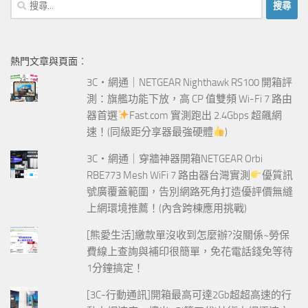
搜
尋
關
鍵
熱門文章與頁面︰
字:
3C‧網通｜NETGEAR Nighthawk RS100 開箱評
測：旗艦功能下放，高 CP 值雙頻 Wi-Fi 7 路由
器首選
Fast.com 實測跑出 2.4Gbps 超飆網
速！(同級距分享器最強硬體
)
3C‧網通｜穿牆神器開箱NETGEAR Orbi
RBE773 Mesh WiFi 7 路由器台灣實測
優質訊
號廣覆蓋範圍，告別網路死角打造優評價無縫
上網環境推薦！(內含跨棟應用挑戰)
[熊愛生活]繳款單沒收到怎麼辦?沒關係~勞保
費線上查詢與補印很簡單，免花電話錢免等待
1分鐘搞定！
[3C-行動通訊]開箱最高可達2Gb超超高速的行