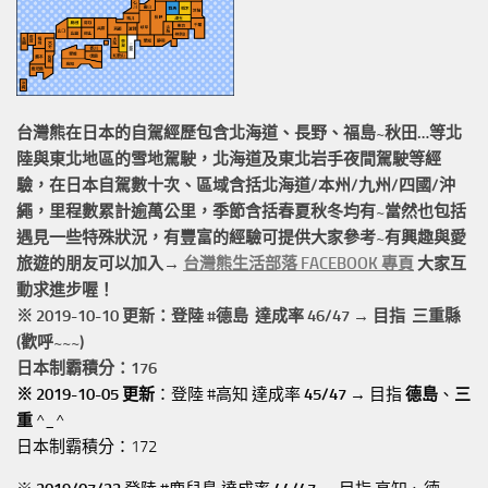
台灣熊在日本的
自駕經歷
包含北海道、長野、福島~秋田…等北
陸與東北地區的
雪地駕駛
，北海道及東北岩手
夜間駕駛
等經
驗，在日本自駕數十次、區域含括
北海道/本州/九州/四國/沖
繩，
里程數累計
逾萬公里
，季節含括春夏秋冬均有~當然也包括
遇見一些特殊狀況，有豐富的經驗可提供大家參考~有興趣與愛
旅遊的朋友可以加入→
台灣熊生活部落 FACEBOOK 專頁
大家互
動求進步喔！
※ 2019-10-10 更新：登陸 #
德島
達成率 46/47 → 目指 三重縣
(歡呼~~~)
日本制霸積分：176
※ 2019-10-05 更新
：登陸 #高知 達成率
45/47
→ 目指
德島
、
三
重
^_^
日本制霸積分：172