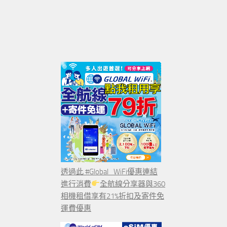
透過此 #Global_WiFi優惠連結
進行消費
全航線分享器與360
相機租借享有21%折扣及寄件免
運費優惠