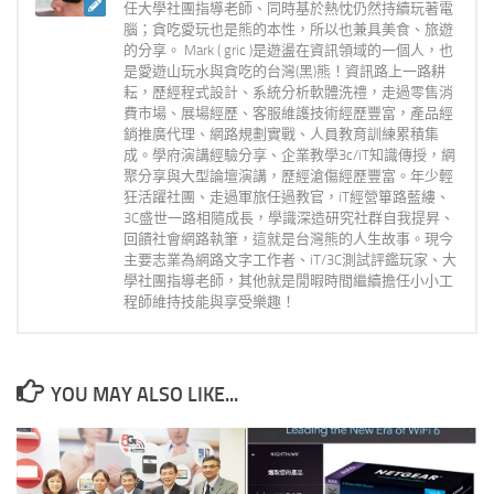
任大學社團指導老師、同時基於熱忱仍然持續玩著電
腦；貪吃愛玩也是熊的本性，所以也兼具美食、旅遊
的分享。 Mark ( gric )是遊盪在資訊領域的一個人，也
是愛遊山玩水與貪吃的台灣(黑)熊！資訊路上一路耕
耘，歷經程式設計、系統分析軟體洗禮，走過零售消
費市場、展場經歷、客服維護技術經歷豐富，產品經
銷推廣代理、網路規劃實戰、人員教育訓練累積集
成。學府演講經驗分享、企業教學3c/iT知識傳授，網
聚分享與大型論壇演講，歷經滄傷經歷豐富。年少輕
狂活躍社團、走過軍旅任過教官，iT經營篳路藍縷、
3C盛世一路相隨成長，學識深造研究社群自我提昇、
回饋社會網路執筆，這就是台灣熊的人生故事。現今
主要志業為網路文字工作者、iT/3C測試評鑑玩家、大
學社團指導老師，其他就是閒暇時間繼續擔任小小工
程師維持技能與享受樂趣！
YOU MAY ALSO LIKE...