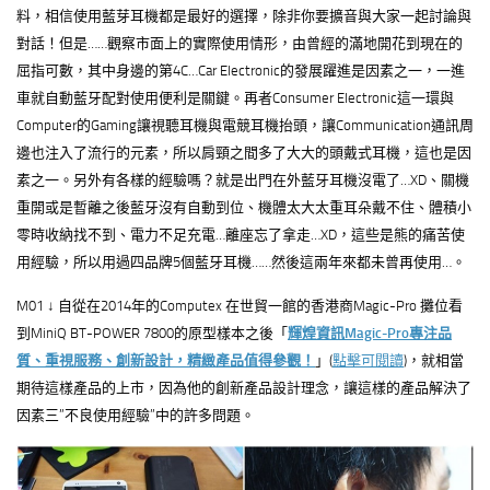
料，相信使用藍芽耳機都是最好的選擇，除非你要擴音與大家一起討論與
對話！但是……觀察市面上的實際使用情形，由曾經的滿地開花到現在的
屈指可數，其中身邊的第4C…Car Electronic的發展躍進是因素之一，一進
車就自動藍牙配對使用便利是關鍵。再者Consumer Electronic這一環與
Computer的Gaming讓視聽耳機與電競耳機抬頭，讓Communication通訊周
邊也注入了流行的元素，所以肩頸之間多了大大的頭戴式耳機，這也是因
素之一。另外有各樣的經驗嗎？就是出門在外藍牙耳機沒電了…XD、關機
重開或是暫離之後藍牙沒有自動到位、機體太大太重耳朵戴不住、體積小
零時收納找不到、電力不足充電…離座忘了拿走…XD，這些是熊的痛苦使
用經驗，所以用過四品牌5個藍牙耳機……然後這兩年來都未曾再使用…。
M01 ↓ 自從在2014年的Computex 在世貿一館的香港商Magic-Pro 攤位看
到MiniQ BT-POWER 7800的原型樣本之後「
輝煌資訊Magic-Pro專注品
質、重視服務、創新設計，精緻產品值得參觀！
」(
點擊可閱讀
)，就相當
期待這樣產品的上市，因為他的創新產品設計理念，讓這樣的產品解決了
因素三”不良使用經驗”中的許多問題。