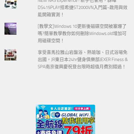
NEW NAS Experience ! 新手也會用，群暉
DS415PLAY搭希捷ST2000VN入門篇~啟用與效
能開箱實測！
[教學文]Windows 10更新後磁碟空間被塞爆了
嗎?簡單教學教你如何刪除Windows.old增加可
用磁碟空間！
享受喜馬拉雅山岩盤浴、熱瑜珈、日式浴場免
出國，JR東日本24hr健身俱樂部JEXER Finess &
SPA南京復興慶祝登台限時超值月費別錯過！