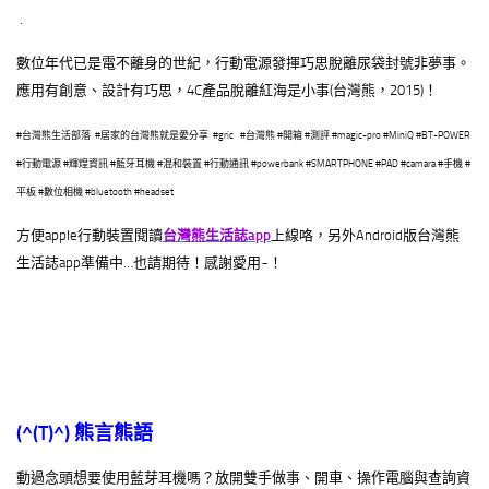
.
數位年代已是電不離身的世紀，行動電源發揮巧思脫離尿袋封號非夢事。
應用有創意、設計有巧思，4C產品脫離紅海是小事(台灣熊，2015)！
#台灣熊生活部落 #居家的台灣熊就是愛分享 #gric #台灣熊 #開箱 #測評 #magic-pro #MiniQ #BT-POWER
#行動電源 #輝煌資訊 #藍牙耳機 #混和裝置 #行動通訊 #powerbank #SMARTPHONE #PAD #camara #手機 #
平板 #數位相機 #bluetooth #headset
方便apple行動裝置閱讀
台灣熊生活誌app
上線咯，另外Android版台灣熊
生活誌app準備中…也請期待！感謝愛用~！
(^(T)^)
熊言熊語
動過念頭想要使用藍芽耳機嗎？放開雙手做事、開車、操作電腦與查詢資