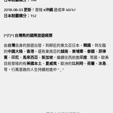
2018-08-03 更新
！登陸
#沖繩
達成率
40/47
日本制霸積分：152
(^(T)^) 台灣熊的國際旅遊經歷
由
台灣
自身的旅遊出發，到鄰近的東北亞日本、
韓國
，到左臨
的
中國大陸
、
香港
，還有東南亞的
越南
、
柬埔寨
、
泰國
、
菲律
賓
、
印尼
、
馬來西亞
、
新加坡
，繼續往西前進
印度
…等國。歐美
目前登陸的有
美國本土
、
夏威夷
，歐洲的
比利時
、
荷蘭
、
冰島
…
等，行萬里路的人生持續前進中 ^_^