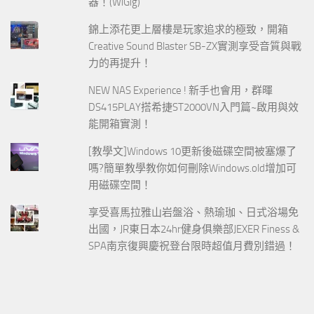
器！(WiGig)
錦上添花更上層樓是玩家追求的極致，開箱
Creative Sound Blaster SB-ZX實測享受音質與戰
力的再提升！
NEW NAS Experience ! 新手也會用，群暉
DS415PLAY搭希捷ST2000VN入門篇~啟用與效
能開箱實測！
[教學文]Windows 10更新後磁碟空間被塞爆了
嗎?簡單教學教你如何刪除Windows.old增加可
用磁碟空間！
享受喜馬拉雅山岩盤浴、熱瑜珈、日式浴場免
出國，JR東日本24hr健身俱樂部JEXER Finess &
SPA南京復興慶祝登台限時超值月費別錯過！