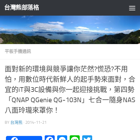
台灣熊部落格
Skip to content
平板手機通訊
面對新的環境與競爭讓你茫然?慌恐?不用
怕，用數位時代新鮮人的起手勢來面對，合
宜的iT與3C設備與你一起迎接挑戰，第四勢
「QNAP QGenie QG-103N」七合一隨身NAS
八面玲瓏來罩你！
BY
台灣熊
·
2014-11-21