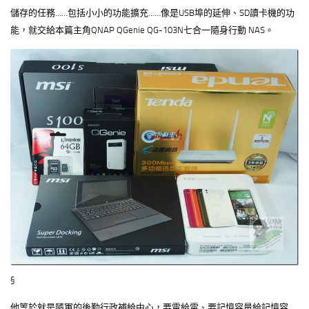
儲存的任務……包括小小的功能擴充……像是USB埠的延伸、SD讀卡機的功
能，就交給本篇主角QNAP QGenie QG-103N七合一隨身行動 NAS。
§
他等於就是隨軍的後勤行政補給中心，要電給電、要記憶容量給記憶容