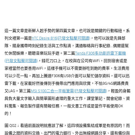
這一篇文章是新鮮人起手勢的第四篇文章，也可說是關鍵的行動樞紐。系
列文裡第一篇是
hTC Desire 816(已發文點擊可閱讀)
，他可以說是先鋒部
隊、隨身攜帶時刻紀錄生活與工作點滴，溝通聯絡與行事紀錄…偶爾還幫
忙休閒娛樂，聽聽音樂玩玩手遊。第二篇
Tenda F306多功能迅雷下載機
(已發文點擊可閱讀)
，錢花刀口上，在校與在公司有WiFi，回到宿舍或是
家裡當然也要善用WiFi，這樣手機可以不需要辦吃到飽的費率，生活費用
可以少花一點，再加上騰達F306有USB介面可以幫忙儲存資料，還可以迅
雷下載，在家載好然後傳到手機帶出門應用與欣賞，不怕3G/4G網路費貴
又LAG。第三篇
MSI S100二合一平板筆電(已發文點擊可閱讀)
，輕盈的身軀
肩負大量文字輸入與簡單圖形處理的重大工作，課堂筆記、開會紀錄、資
料蒐集、報告製作還有簡報任務，一般文書工作或是當作平板使用OK
的！
圖 Q02 ↓ 看過前面說明就應該了解，這四項設備集結成軍是有原因的！而
設備之間的資料交換、出門的電力銀行、外出無線網路分享、還有備份與