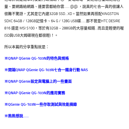
量、要網路給網路、連要雲都給你雲…… @@ ，說真的七合一真的很讓人
很難不驚訝，尤其是它內建32GB SSD…XD。當然如果再搭配KINGSTON
SDXC 64GB / 128GB記憶卡、64 G / 128G USB碟……那不管是HTC DESIRE
816 還是 MSI S100，等於有32GB ~ 288GB的大容量相隨…而且是輕便的喔
(SD與USB大姆碟現在都很輕)！。
所以本篇的分享重點就是：
※QNAP QGenie QG-103N
的特色與規格
※
開箱QNAP QGenie QG-103N七合一隨身行動 NAS
※QNAP QGenie
設定與電腦上的一些畫面
※QNAP QGenie QG-103N
的應用實務
※QGenie QG-103N
一些存取測試與效能摘錄
※
熊熊想說……