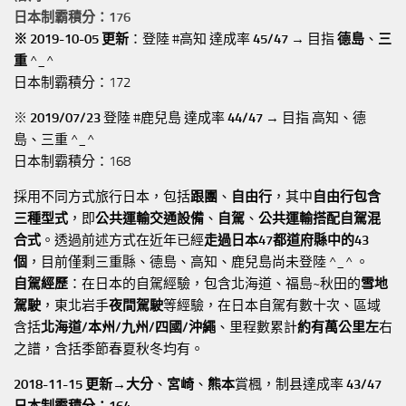
日本制霸積分：176
※ 2019-10-05 更新
：登陸 #高知 達成率
45/47
→ 目指
德島
、
三
重
^_^
日本制霸積分：172
※
2019/07/23
登陸 #鹿兒島 達成率
44/47
→ 目指 高知、德
島、三重 ^_^
日本制霸積分：168
採用不同方式旅行日本，包括
跟團
、
自由行
，其中
自由行包含
三種型式
，即
公共運輸交通設備
、
自駕
、
公共運輸搭配自駕混
合式
。透過前述方式在近年已經
走過日本47都道府縣中的43
個
，目前僅剩三重縣、德島、高知、鹿兒島尚未登陸 ^_^ 。
自駕經歷
：在日本的自駕經驗，包含北海道、福島~秋田的
雪地
駕駛
，東北岩手
夜間駕駛
等經驗，在日本自駕有數十次、區域
含括
北海道/本州/九州/四國/沖繩
、里程數累計
約有萬公里左
右
之譜，含括季節春夏秋冬均有。
2018-11-15 更新→
大分
、
宮崎
、
熊本
賞楓，制县達成率
43/47
日本制霸積分：164