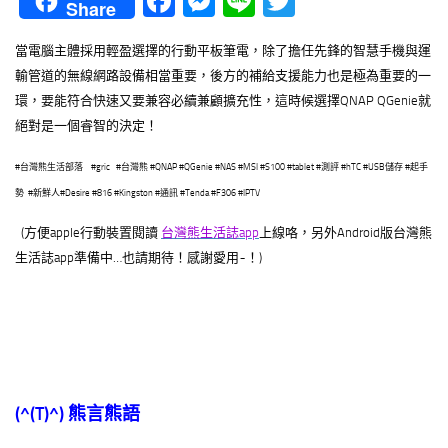
Facebook
Messenger
Line
Twitter
Share
當電腦主體採用輕盈選擇的行動平板筆電，除了擔任先鋒的智慧手機與運
輸管道的無線網路設備相當重要，後方的補給支援能力也是極為重要的一
環，要能符合快速又要兼容必續兼顧擴充性，這時候選擇QNAP QGenie就
絕對是一個睿智的決定！
#台灣熊生活部落 #gric #台灣熊 #QNAP #QGenie #NAS #MSI #S100 #tablet #測評 #hTC #USB儲存 #起手
勢 #新鮮人#Desire #816 #Kingston #通訊 #Tenda #F306 #IPTV
(方便apple行動裝置閱讀
台灣熊生活誌app
上線咯，另外Android版台灣熊
生活誌app準備中…也請期待！感謝愛用~！)
(^(T)^)
熊言熊語