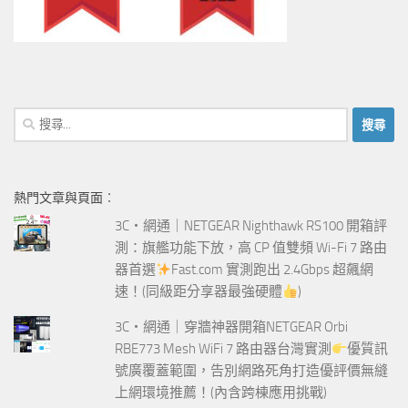
搜
尋
關
鍵
熱門文章與頁面︰
字:
3C‧網通｜NETGEAR Nighthawk RS100 開箱評
測：旗艦功能下放，高 CP 值雙頻 Wi-Fi 7 路由
器首選
Fast.com 實測跑出 2.4Gbps 超飆網
速！(同級距分享器最強硬體
)
3C‧網通｜穿牆神器開箱NETGEAR Orbi
RBE773 Mesh WiFi 7 路由器台灣實測
優質訊
號廣覆蓋範圍，告別網路死角打造優評價無縫
上網環境推薦！(內含跨棟應用挑戰)