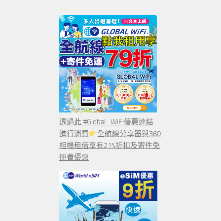
透過此 #Global_WiFi優惠連結
進行消費
全航線分享器與360
相機租借享有21%折扣及寄件免
運費優惠