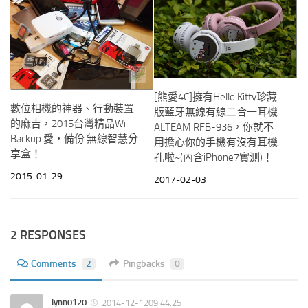
[熊愛4C]擁有Hello Kitty珍藏
數位相機的神器、行動裝置
版藍牙無線有線二合一耳機
的麻吉，2015台灣精品Wi-
ALTEAM RFB-936，你就不
Backup 愛‧備份 無線智慧分
用擔心你的手機有沒有耳機
享盒！
孔啦~(內含iPhone7實測)！
2015-01-29
2017-02-03
2 RESPONSES
Comments
2
Pingbacks
0
lynn0120
2014-12-1209:44:25