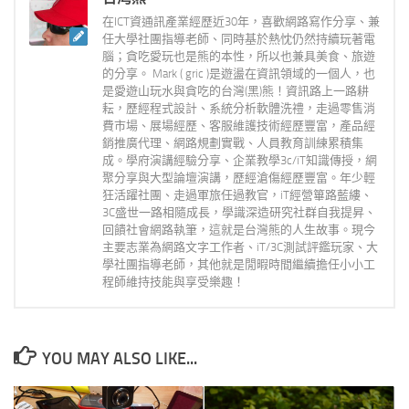
在ICT資通訊產業經歷近30年，喜歡網路寫作分享、兼
任大學社團指導老師、同時基於熱忱仍然持續玩著電
腦；貪吃愛玩也是熊的本性，所以也兼具美食、旅遊
的分享。 Mark ( gric )是遊盪在資訊領域的一個人，也
是愛遊山玩水與貪吃的台灣(黑)熊！資訊路上一路耕
耘，歷經程式設計、系統分析軟體洗禮，走過零售消
費市場、展場經歷、客服維護技術經歷豐富，產品經
銷推廣代理、網路規劃實戰、人員教育訓練累積集
成。學府演講經驗分享、企業教學3c/iT知識傳授，網
聚分享與大型論壇演講，歷經滄傷經歷豐富。年少輕
狂活躍社團、走過軍旅任過教官，iT經營篳路藍縷、
3C盛世一路相隨成長，學識深造研究社群自我提昇、
回饋社會網路執筆，這就是台灣熊的人生故事。現今
主要志業為網路文字工作者、iT/3C測試評鑑玩家、大
學社團指導老師，其他就是閒暇時間繼續擔任小小工
程師維持技能與享受樂趣！
YOU MAY ALSO LIKE...