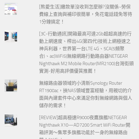
[熊愛生活]繳款單沒收到怎麼辦?沒關係~勞保
費線上查詢與補印很簡單，免花電話錢免等待
1分鐘搞定！
[3C-行動通訊]開箱最高可達2Gb超超高速的行
動上網速度、榨出4G(第四代)技術上網極速之
神兵利器，世界第一台LTE 4G、5CA(5頻聚
合)、ac(WiFi5)無線網路行動路由器NETGEAR
Nighthawk M2 Mobile Router(MR2100)台灣街頭
實測-好用高評價優質推薦！
無線路由器領域的小清新Synology Router
RT1900ac，挾NAS領域豐富經驗，用親切的介
面與內建套件中心來滿足你對無線網路與個人
儲存的需求！
[REVIEW]超高極速R9000夜鷹旗艦NETGEAR
Nighthawk X10—AD7200 Smart WiFi Router開
箱評測～集眾多旗艦功能於一身的無線路由