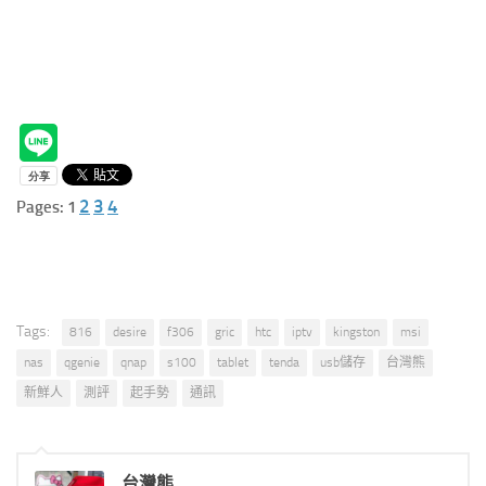
2
3
4
Pages:
1
Tags:
816
desire
f306
gric
htc
iptv
kingston
msi
nas
qgenie
qnap
s100
tablet
tenda
usb儲存
台灣熊
新鮮人
測評
起手勢
通訊
台灣熊