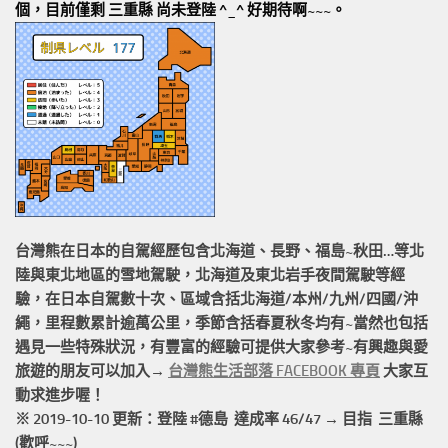
個，目前僅剩 三重縣 尚未登陸 ^_^ 好期待啊~~~。
台灣熊在日本的
自駕經歷
包含北海道、長野、福島~秋田…等北
陸與東北地區的
雪地駕駛
，北海道及東北岩手
夜間駕駛
等經
驗，在日本自駕數十次、區域含括
北海道/本州/九州/四國/沖
繩，
里程數累計
逾萬公里
，季節含括春夏秋冬均有~當然也包括
遇見一些特殊狀況，有豐富的經驗可提供大家參考~有興趣與愛
旅遊的朋友可以加入→
台灣熊生活部落 FACEBOOK 專頁
大家互
動求進步喔！
※ 2019-10-10 更新：登陸 #
德島
達成率 46/47 → 目指 三重縣
(歡呼~~~)