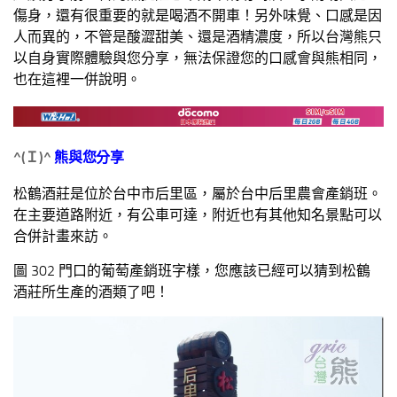
傷身，還有很重要的就是喝酒不開車！另外味覺、口感是因
人而異的，不管是酸澀甜美、還是酒精濃度，所以台灣熊只
以自身實際體驗與您分享，無法保證您的口感會與熊相同，
也在這裡一併說明。
^(
Ｉ
)^
熊與您分享
松鶴酒莊是位於台中市后里區，屬於台中后里農會產銷班。
在主要道路附近，有公車可達，附近也有其他知名景點可以
合併計畫來訪。
圖 302 門口的葡萄產銷班字樣，您應該已經可以猜到松鶴
酒莊所生產的酒類了吧！