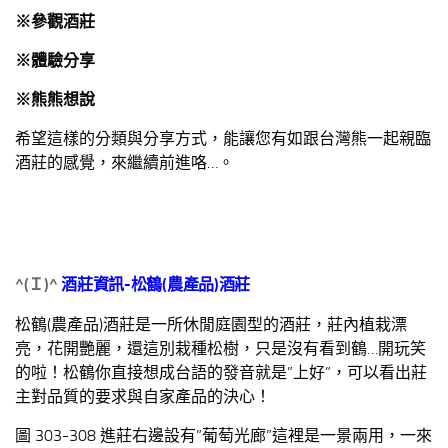
※參觀酒莊
※體驗分享
※熊熊想說
希望這樣的分類與分享方式，能讓您有如跟台灣熊一起親臨
酒莊的感覺，來繼續前進咯…。
^(
Ｉ
)^
酒莊資訊-松鶴(農產品)酒莊
松鶴(農產品)酒莊是一所休閒庭園型的酒莊，莊內植栽漂
亮，花開艷麗，還這別栽種松樹，只是沒有看到鶴…開玩笑
的啦！松鶴你直接想成台語的發音就是”上好”，可以看出莊
主對品質的要求與自家產品的決心！
圖 303-308 進莊右邊設有”葡萄光廊”這裡是一景兩用，一來