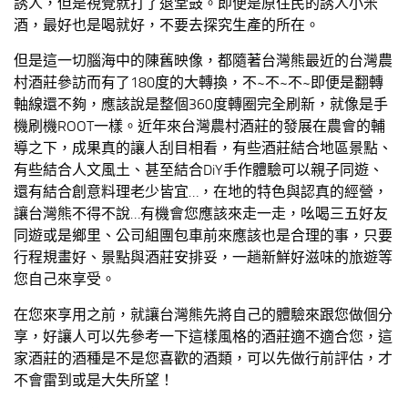
誘人，但是視覺就打了退堂鼓。即便是原住民的誘人小米
酒，最好也是喝就好，不要去探究生產的所在。
但是這一切腦海中的陳舊映像，都隨著台灣熊最近的台灣農
村酒莊參訪而有了180度的大轉換，不~不~不~即便是翻轉
軸線還不夠，應該說是整個360度轉圈完全刷新，就像是手
機刷機ROOT一樣。近年來台灣農村酒莊的發展在農會的輔
導之下，成果真的讓人刮目相看，有些酒莊結合地區景點、
有些結合人文風土、甚至結合DiY手作體驗可以親子同遊、
還有結合創意料理老少皆宜…，在地的特色與認真的經營，
讓台灣熊不得不說…有機會您應該來走一走，吆喝三五好友
同遊或是鄉里、公司組團包車前來應該也是合理的事，只要
行程規畫好、景點與酒莊安排妥，一趟新鮮好滋味的旅遊等
您自己來享受。
在您來享用之前，就讓台灣熊先將自己的體驗來跟您做個分
享，好讓人可以先參考一下這樣風格的酒莊適不適合您，這
家酒莊的酒種是不是您喜歡的酒類，可以先做行前評估，才
不會雷到或是大失所望！