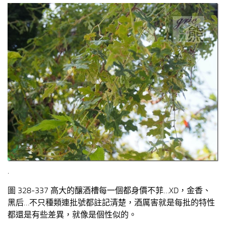
.
圖 328-337 高大的釀酒槽每一個都身價不菲…XD，金香、
黑后…不只種類連批號都註記清楚，酒厲害就是每批的特性
都還是有些差異，就像是個性似的。