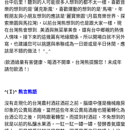
台中后里！聽到的人可能很多人想到的都不太一樣，喜歡音
樂的想到的是”薩克斯風”，喜歡運動的想到的是”馬場”，年
輕朋友與小朋友想到的應該是”麗寶樂園”(月眉育樂世界、探
索樂園與馬拉灣)，以前台灣熊想到的也是跟大家一樣，現
在台灣熊會想到…美酒與無菜單美食，還有台中鄉親的熱情
人情味。接下來的這幾篇有地緣關係，所以開場白就不另外
寫，也建議您可以挑選與串聯成為一日遊或是半日休閒，應
該是不錯的做法！ ^_^
(飲酒過量有害健康、喝酒不開車，台灣熊提醒您！未成年
請勿飲酒！)
^(
Ｉ
)^
熊言熊語
沒有走現化的台灣農村酒莊酒莊之前，腦還中僅是機械廠房
印象的公賣局酒廠，當然這些年來公賣局酒廠也隨著轉化為
台酒公司之後，同時跟著轉型。而提到村酒莊，不免想到的
就是以前的私釀水果酒，一缸一缸一罈一罈，發酵香氣還蠻