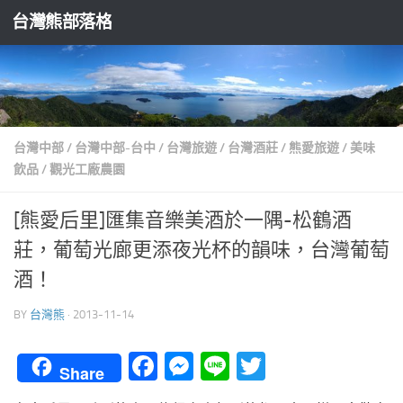
台灣熊部落格
Skip to content
台灣中部
/
台灣中部-台中
/
台灣旅遊
/
台灣酒莊
/
熊愛旅遊
/
美味
飲品
/
觀光工廠農園
[熊愛后里]匯集音樂美酒於一隅-松鶴酒
莊，葡萄光廊更添夜光杯的韻味，台灣葡萄
酒！
BY
台灣熊
·
2013-11-14
Facebook
Messenger
Line
Twitter
Share