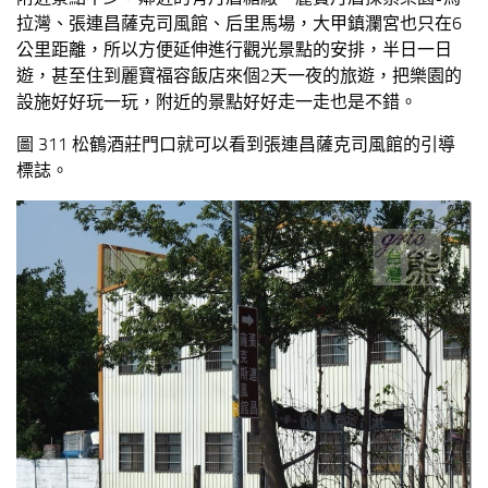
拉灣、張連昌薩克司風館、后里馬場，大甲鎮瀾宮也只在6
公里距離，所以方便延伸進行觀光景點的安排，半日一日
遊，甚至住到麗寶福容飯店來個2天一夜的旅遊，把樂園的
設施好好玩一玩，附近的景點好好走一走也是不錯。
圖 311 松鶴酒莊門口就可以看到張連昌薩克司風館的引導
標誌。