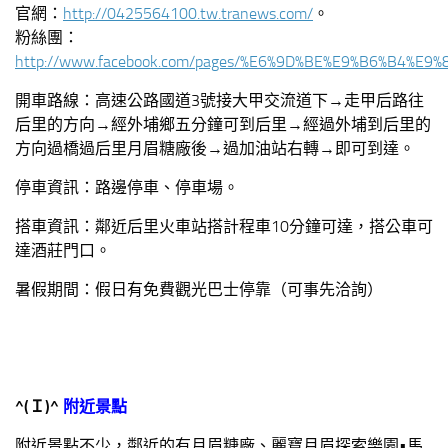
官網：
http://0425564100.tw.tranews.com/
。
粉絲團：
http://www.facebook.com/pages/%E6%9D%BE%E9%B6%B4%E9
開車路線：高速公路國道3號接大甲交流道下→走甲后路往
后里的方向→經外埔鄉五分鐘可到后里→經過外埔到后里的
方向過橋過后里月眉糖廠後→過加油站右轉→即可到達。
停車資訊：路邊停車、停車場。
搭車資訊：鄰近后里火車站搭計程車10分鐘可達，搭公車可
達酒莊門口。
暑假期間：假日有免費觀光巴士停靠（可事先洽詢）
^(
Ｉ
)^
附近景點
附近景點不少，鄰近的有月眉糖廠、麗寶月眉探索樂園•馬