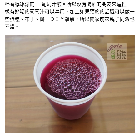
杯香醇冰涼的……葡萄汁啦。所以沒有喝酒的朋友來這裡一
樣有好喝的葡萄汁可以享用，加上如果預約的話還可以做一
些蛋糕、布丁、餅干ＤＩＹ體驗，所以闔家前來親子同遊也
不錯。