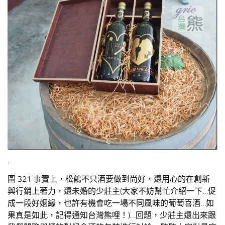
.
圖 321 事實上，松鶴不只酒要做到尚好，還用心的在創新
與行銷上著力，還未婚的少莊主(大家不妨幫忙介紹一下…促
成一段好姻緣，也許有機會吃一場不同風味的葡萄喜酒…如
果真是如此，記得通知台灣熊哩！)…回題，少莊主還出來跟