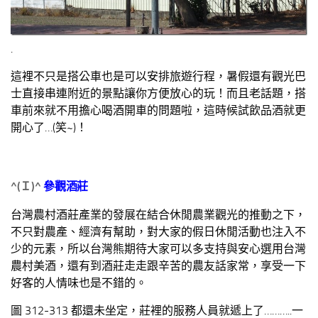
.
這裡不只是搭公車也是可以安排旅遊行程，暑假還有觀光巴
士直接串連附近的景點讓你方便放心的玩！而且老話題，搭
車前來就不用擔心喝酒開車的問題啦，這時候試飲品酒就更
開心了…(笑~)！
^(
Ｉ
)^
參觀酒莊
台灣農村酒莊產業的發展在結合休閒農業觀光的推動之下，
不只對農產、經濟有幫助，對大家的假日休閒活動也注入不
少的元素，所以台灣熊期待大家可以多支持與安心選用台灣
農村美酒，還有到酒莊走走跟辛苦的農友話家常，享受一下
好客的人情味也是不錯的。
圖 312-313 都還未坐定，莊裡的服務人員就遞上了………..一