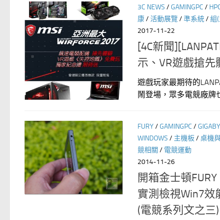
3C NEWS
/
GAMINGPC
/
HP
康
/
活動展覽
/
準系統
/
組
2017-11-22
[4C新聞][LANP
示、VR遊戲搶
遊戲玩家最期待的LANPAT
鬧登場，眾多電競廠牌也
FURY
/
GAMINGPC
/
GIGAB
WINDOWS
/
主機板
/
桌機
競相關
/
電競運動
2014-11-26
開箱金士頓FURY 240
實測檢視Win7
(電競系列文之三)