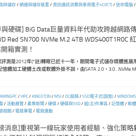
路與儲存
/
網通與儲存裝置
/
資訊通訊消費與車用電子4C(ICT)
/
迷你電腦
存與硬碟] BiG Data巨量資料年代助攻跨越網路
d SN700 NVMe M.2 4TB WDS400T1R0C 
硬碟開箱實測！
碟評測是2012年(*註)轉眼已近十一年，期間電子式儲存媒體進展
體加工硬體土改或軟體外掛不說，由SATA 2.0、3.0…NVMe M
AMINGPC
/
HPC
/
KINGSTON
/
MSI
/
OC超頻
/
SSD電子式(固態)
/
WINDOWS
電
/
活動展覽
/
產業新聞
/
硬碟
/
硬碟與SSD
/
組(主)件專區
/
記憶體
/
軟體
競相關
/
電競筆電
/
電競運動
重磅消息]重視第一線玩家使用者經驗、強化策略