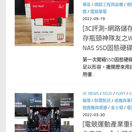
專區
/
網路工程與設備
/
網
關
/
電競筆電
2022-09-19
[3C評測-網路儲
存瓶頸神隊友之WD Re
NAS SSD固態
第一次開箱SSD固態硬
足以形容，撇開歷來用記憶
用優...
3C NEWS
/
ASUS
/
FURY
/
G
報導
/
新聞新訊
/
桌機與筆
遊戲機與周邊
/
金士頓
/
電
2022-03-30
[電競運動產業