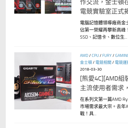
作交流，金士頓在台
電競實驗室正式
電腦記憶體領導廠商金士
佔第一榮耀再攀新高峰
SSD、記憶卡、數位生...
AMD
/
CPU
/
FURY
/
GAMIN
金士頓
/
電競相關
/
電競運
2018-03-30
[熊愛4C][A
主流使用者需求
在系列文第一篇AMD R
市場需求最大宗。去年AM
戰！具...