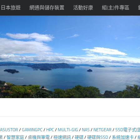
日本旅遊
網通與儲存裝置
活動好康
組(主)件專區
ASUSTOR
/
GAMINGPC
/
HPC
/
MULTI-GIG
/
NAS
/
NETGEAR
/
SSD電子式(
業
/
智慧家庭
/
桌機與筆電
/
極速網訊
/
硬碟
/
硬碟與SSD
/
系統加速卡
/