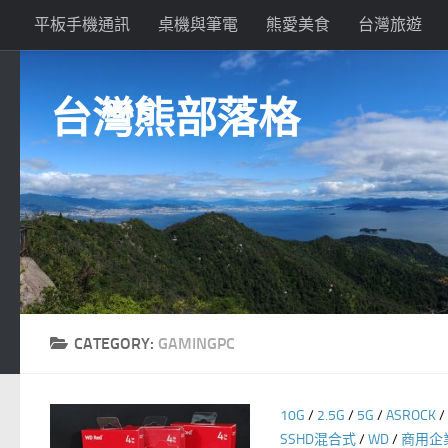
平板手機通訊
桌機與筆電
熊愛美食
台灣旅遊
Skip to content
台灣熊部落格
CATEGORY:
GAMINGPC
10G
/
2.5G
/
5G
/
ASROCK
/
SSHD混合式
/
WD
/
商用企