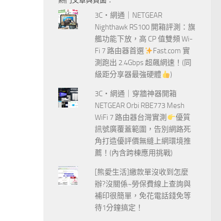
熱門文章與頁面︰
字:
3C‧網通｜NETGEAR
Nighthawk RS100 開箱評測：旗
艦功能下放，高 CP 值雙頻 Wi-
Fi 7 路由器首選
Fast.com 實
測跑出 2.4Gbps 超飆網速！(同
級距分享器最強硬體
)
3C‧網通｜穿牆神器開箱
NETGEAR Orbi RBE773 Mesh
WiFi 7 路由器台灣實測
優質
訊號廣覆蓋範圍，告別網路死
角打造優評價無縫上網環境推
薦！(內含跨棟應用挑戰)
[熊愛生活]繳款單沒收到怎麼
辦?沒關係~勞保費線上查詢與
補印很簡單，免花電話錢免等
待1分鐘搞定！