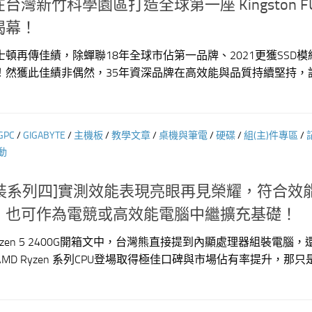
灣新竹科學園區打造全球第一座 Kingston FU
揭幕！
頓再傳佳績，除蟬聯18年全球市佔第一品牌、2021更獲SSD模
！然獲此佳績非偶然，35年資深品牌在高效能與品質持續堅持，
GPC
/
GIGABYTE
/
主機板
/
教學文章
/
桌機與筆電
/
硬碟
/
組(主)件專區
/
動
MD組裝系列四]實測效能表現亮眼再見榮耀，符合效
，也可作為電競或高效能電腦中繼擴充基礎！
yzen 5 2400G開箱文中，台灣熊直接提到內顯處理器組裝電腦
D Ryzen 系列CPU登場取得極佳口碑與市場佔有率提升，那只