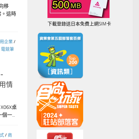
向移
案。這時
下載登錄送日本免費上網SIM卡
用企業
/
/
電競筆
-
應用情
X06X桌
一...
合式
/
商