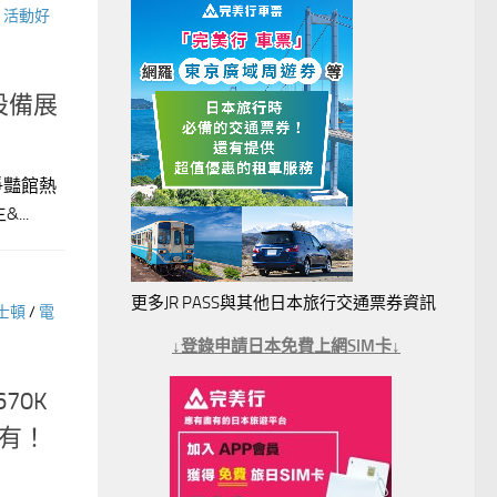
/
活動好
競設備展
博爭豔館熱
..
更多JR PASS與其他日本旅行交通票券資訊
士頓
/
電
↓登錄申請日本免費上網SIM卡↓
670K
沒有！