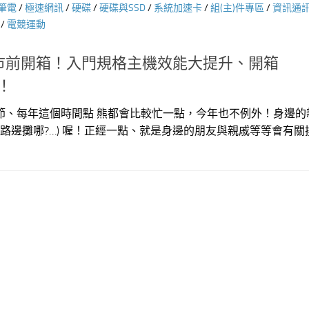
筆電
/
極速網訊
/
硬碟
/
硬碟與SSD
/
系統加速卡
/
組(主)件專區
/
資訊通
/
電競運動
市前開箱！入門規格主機效能大提升、開箱
測！
節、每年這個時間點 熊都會比較忙一點，今年也不例外！身邊的
賣路邊攤哪?…) 喔！正經一點、就是身邊的朋友與親戚等等會有關