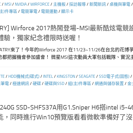
C
/
MSI
/
NVIDIA
/
WIRFORCE
/
主機板
/
採訪報導
/
新聞新訊
/
桌機與筆電
(主)件專區
/
電競筆電
/
電競運動
/
顯示卡
ATRY] Wirforce 2017熱鬧登場-MSI最新酷炫電
先體驗，獨家紀念禮限時送喔！
RY來了！今年的Wirforce 2017 在11/23~11/26在台北的花
都把握機會參加盛會！ 微星MSI這次動員大軍包括戰隊、實況主&.
YTE
/
HDD機械式(碟式)
/
INTEL
/
KINGSTON
/
SEAGATE
/
SSD電子式(固態)
/
與筆電
/
極速網訊
/
硬碟
/
硬碟與SSD
/
組(主)件專區
/
網通與儲存裝置
/
金
G SSD-SHFS37A用G1.Sniper H6搭intel i5-4
效能，同時進行Win10預覽版看看微軟準備好了