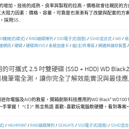
的增加、技術的成熟、良率與製程的拉高，價格就會往親民的方
的三大阻力因素：價格、容量、可靠度也漸漸有了改變與配套的方
用SS...
DD機械式(碟式)
/
RAID磁碟陣列
/
SSD電子式(固態)
/
SSHD混合式
/
WD
/
商
速網訊
/
硬碟
/
硬碟與SSD
/
系統加速卡
/
組(主)件專區
/
網通與儲存裝置
式 2.5 吋雙硬碟 (SSD + HDD) WD Black2
6X，桌機筆電全測，讓你完全了解效能實況與最佳
你電腦及AIO的救星，開箱創新科技應用的WD Black² WD1001
掌握！ ^(Ｉ)^ 熊言熊語 喜歡~喜歡玩電腦軟硬體，看到專案一個
式)
/
HIGHPOINT
/
RAID磁碟陣列
/
SEAGATE
/
SSD電子式(固態)
/
SSHD混