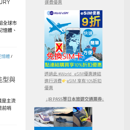
RY
運費優惠
組全球市
記憶體、
記憶體
/
透過此 #World_eSIM優惠連結
能型與
進行消費
eSIM 享有10%折扣
優惠
↓JR PASS等日本旅遊交通票券↓
，還是主流
是前哨