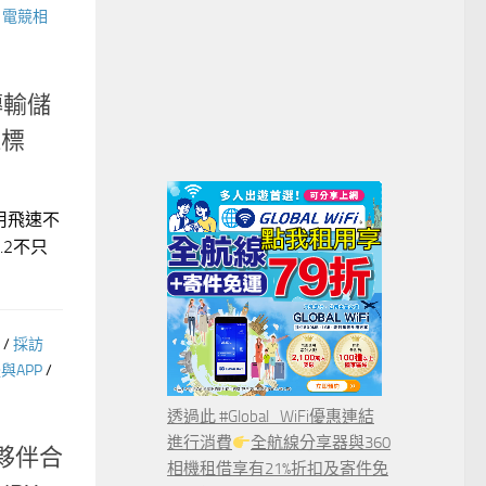
/
電競相
傳輸儲
紅標
用飛速不
.2不只
/
採訪
與APP
/
透過此 #Global_WiFi優惠連結
進行消費
全航線分享器與360
夥伴合
相機租借享有21%折扣及寄件免