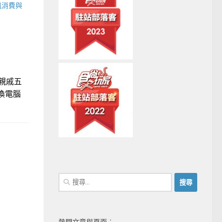
訊消費與
親戚五
換電腦
搜
尋
關
鍵