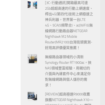
[3C-行動通訊]開箱最高可達
2Gb超超高速的行動上網速度、
榨出4G(第四代)技術上網極速之
神兵利器，世界第一台LTE
4G、5CA(5頻聚合)、ac(WiFi5)無
線網路行動路由器NETGEAR
Nighthawk M2 Mobile
Router(MR2100)台灣街頭實測-
好用高評價優質推薦！
無線路由器領域的小清新
Synology Router RT1900ac，挾
NAS領域豐富經驗，用親切的
介面與內建套件中心來滿足你
對無線網路與個人儲存的需
求！
[REVIEW]超高極速R9000夜鷹
旗艦NETGEAR Nighthawk X10—