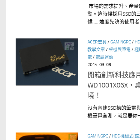
市場的需求提升、產量
動。這時候採用SSD
候……速度先決的使用者，採
ACER宏碁
/
GAMINGPC
/
H
教學文章
/
桌機與筆電
/
極
電
/
電競運動
2014-03-09
開箱創新科技應用的可攜
WD1001X0
境！
沒有內建SSD槽的筆電與迷
機筆電全測，就是要你一手
GAMINGPC
/
HDD機械式(碟