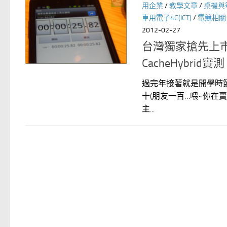
用企業
/
教學文章
/
桌機與
車用電子4C(ICT)
/
電競相關
2012-02-27
台灣獨家搶先上
CacheHybrid實
過完年接著就是開學時
十(朋友一百…喂~你在
主...