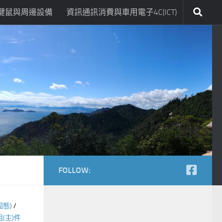
鍵鼠與周邊設備
資訊通訊消費與車用電子4C(ICT)
FOLLOW:
固態)
/
組(主)件