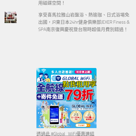
用磁碟空間！
享受喜馬拉雅山岩盤浴、熱瑜珈、日式浴場免
出國，JR東日本24hr健身俱樂部JEXER Finess &
SPA南京復興慶祝登台限時超值月費別錯過！
透過此 #Global_WiFi優惠連結