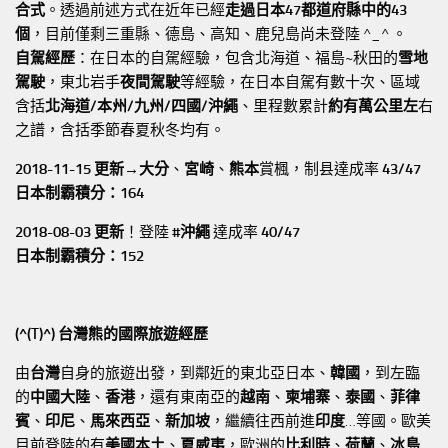
合式
。透過前述方式在近年已經
走過日本47都道府縣中的43
個
，目前僅剩三重縣、德島、高知、鹿兒島尚未登陸 ^_^ 。
自駕經歷
：在日本的自駕經驗，包含北海道、福島~秋田的
雪地
駕駛
，東北岩手
夜間駕駛
等經驗，在日本自駕有數十次、區域
含括
北海道/本州/九州/四國/沖繩
、里程數累計
約有萬公里左
右
之譜，含括季節春夏秋冬均有。
2018-11-15 更新→
大分
、
宮崎
、
熊本
賞楓，制县達成率
43/47
日本制霸積分：164
2018-08-03 更新
！登陸
#沖繩
達成率
40/47
日本制霸積分：152
(^(T)^) 台灣熊的國際旅遊經歷
由
台灣
自身的旅遊出發，到鄰近的東北亞日本、
韓國
，到左臨
的
中國大陸
、
香港
，還有東南亞的
越南
、
柬埔寨
、
泰國
、
菲律
賓
、
印尼
、
馬來西亞
、
新加坡
，繼續往西前進
印度
…等國。歐美
目前登陸的有
美國本土
、
夏威夷
，歐洲的
比利時
、
荷蘭
、
冰島
…