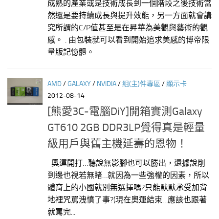
成熟的產業或是技術成長到一個階段之後技術當
然還是要持續成長與提升效能，另一方面就會講
究所謂的C/P值甚至是在昇華為美觀與藝術的觀
感。 . 由包裝就可以看到開始追求美感的博帝限
量版記憶體。
AMD
/
GALAXY
/
NVIDIA
/
組(主)件專區
/
顯示卡
2012-08-14
[熊愛3C-電腦DiY]開箱實測Galaxy
GT610 2GB DDR3LP覺得真是輕量
級用戶與舊主機延壽的恩物！
奧運開打…聽說無影腳也可以勝出，還據說削
到邊也視若無睹…就因為一些強權的因素，所以
體育上的小國就別無選擇嗎?只能默默承受加背
地裡咒罵洩憤了事?(現在奧運結束…應該也跟著
就罵完...