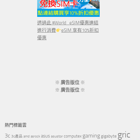
透過此 #World_eSIM優惠連結
進行消費
eSIM 享有10%折扣
優惠
※
廣告版位
※
※
廣告版位
※
熱門標籤雲
gric
3c
gaming
asus
computex
gigabyte
asustor
3c產品
amd
asrock