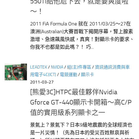
550Ti給他尬下去，就是要爽度啦
～！
2011 FiA Formula One 就在 2011/03/25～27在
澳洲(Australian)大賽首戰下揭開序幕，腎上腺素
激增、急速飆風快感，真爽！對顯示卡的要求、
你我不也都是如此嗎？！ 巧...
LEADTEK
/
NVIDIA
/
組(主)件專區
/
資訊通訊消費與車
用電子4C(ICT)
/
電競運動
/
顯示卡
2011-03-27
[熊愛3C]HTPC最佳夥伴Nvidia
Gforce GT-440顯示卡開箱～高C/P
值的實用級系列顯卡之一
景氣上？景氣下？日本9級地震震的全球經濟也
是一片災情！（先為日本的受災百姓默哀與祈