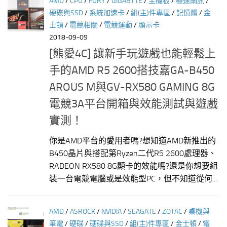
AMD
/
CPU
/
FURY
/
GIGABYTE
/
主機板
/
極速網訊
/
硬碟與SSD
/
系統加速卡
/
組(主)件專區
/
記憶體
/
金
士頓
/
電競相關
/
電競運動
/
顯示卡
2018-09-09
[熊愛4C] 讓新手玩遊戲也能輕鬆上
手的AMD R5 2600搭技嘉GA-B450
AROUS M與GV-RX580 GAMING 8G
電競3A平台開箱與效能測試與遊戲
實測！
你是AMD平台的愛用者嗎?想知道AMD新推出的
B450晶片與搭配第Ryzen二代R5 2600處理器、
RADEON RX580 8G顯卡的效能嗎?還是你想要組
裝一台電競電腦或是效能型PC，但不知道從何...
AMD
/
ASROCK
/
NVIDIA
/
SEAGATE
/
ZOTAC
/
桌機與
筆電
/
硬碟
/
硬碟與SSD
/
組(主)件專區
/
金士頓
/
電