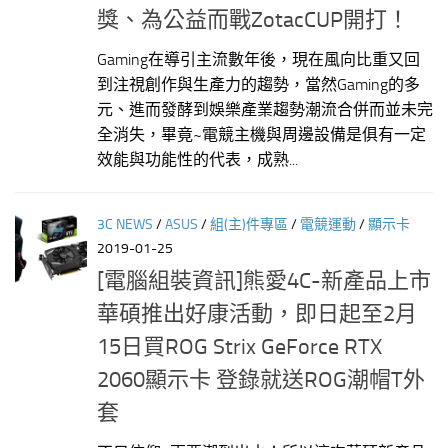
獎、為公益而戰ZotacCUP開打！
Gaming在導引主流數年後，現在風向比重又回
到注視創作與生產力的趨勢，當然Gaming的多
元、進而發酵到娛樂產業趨勢潮流合併而並未完
全消失，畢竟~電競主機與周邊設備是俱有一定
效能與功能性的代表，成熟...
3C NEWS
/
ASUS
/
組(主)件專區
/
電競運動
/
顯示卡
2019-01-25
[電腦組裝資訊]熊愛4C-新產品上市
華碩推出好康活動，即日起至2月
15日買ROG Strix GeForce RTX
2060顯示卡 登錄就送ROG潮帽T外
套