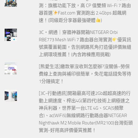
測：旗艦功能下放，高 CP 值雙頻 Wi-Fi 7 路由
器首選
Fast.com 實測跑出 2.4Gbps 超飆網
速！(同級距分享器最強硬體
)
3C‧網通｜穿牆神器開箱NETGEAR Orbi
RBE773 Mesh WiFi 7 路由器台灣實測
優質訊
號廣覆蓋範圍，告別網路死角打造優評價無縫
上網環境推薦！(內含跨棟應用挑戰)
[熊愛生活]繳款單沒收到怎麼辦?沒關係~勞保
費線上查詢與補印很簡單，免花電話錢免等待
1分鐘搞定！
[3C-行動通訊]開箱最高可達2Gb超超高速的行
動上網速度、榨出4G(第四代)技術上網極速之
神兵利器，世界第一台LTE 4G、5CA(5頻聚
合)、ac(WiFi5)無線網路行動路由器NETGEAR
Nighthawk M2 Mobile Router(MR2100)台灣街頭
實測-好用高評價優質推薦！