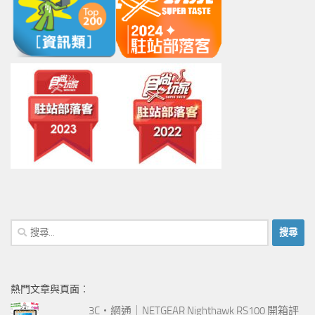
搜
尋
關
鍵
熱門文章與頁面︰
字:
3C‧網通｜NETGEAR Nighthawk RS100 開箱評