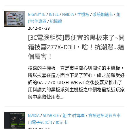
GIGABYTE
/
INTEL
/
NVIDIA
/
主機板
/
系統加速卡
/
組
(主)件專區
/
記憶體
2012-07-23
[3C電腦組裝]最便宜的黑板來了~開
箱技嘉Z77X-D3H，啥！抗潮濕…這
個厲害！
技嘉的主機板一直是市場關心與關切的主機板，
所以技嘉在這方面也下足了苦心，繼之前頗受好
評的GA-Z77X-UD3H-WB wifi之後技嘉又推出了
用料講究的黑板系列主機板之中價格最接近玩家
與中高階使用者...
NVIDIA
/
SPARKLE
/
組(主)件專區
/
資訊通訊消費與車
用電子4C(ICT)
/
顯示卡