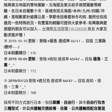
陸與東北地區的
雪地駕駛
，北海道及東北岩手
夜間駕駛
等經
驗，在日本自駕數十次、區域含括
北海道/本州/九州/四國/沖
繩，
里程數累計
逾萬公里
，季節含括春夏秋冬均有~當然也包括
遇見一些特殊狀況，有豐富的經驗可提供大家參考~有興趣與愛
旅遊的朋友可以加入→
台灣熊生活部落 FACEBOOK 專頁
大家互
動求進步喔！
※ 2019-10-10 更新：登陸 #
德島
達成率 46/47 → 目指 三重縣
(歡呼~~~)
日本制霸積分：176
※ 2019-10-05 更新
：登陸 #高知 達成率
45/47
→ 目指
德島
、
三
重
^_^
日本制霸積分：172
※
2019/07/23
登陸 #鹿兒島 達成率
44/47
→ 目指 高知、德
島、三重 ^_^
日本制霸積分：168
採用不同方式旅行日本，包括
跟團
、
自由行
，其中
自由行包含
三種型式
，即
公共運輸交通設備
、
自駕
、
公共運輸搭配自駕混