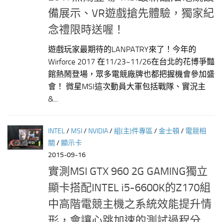
備展示、VR遊戲搶先體驗，獨家紀
念禮限時送喔！
遊戲玩家最期待的LANPATRY來了！今年的
Wirforce 2017 在11/23~11/26在台北的花博爭豔
館熱鬧登場，眾多電競廠牌也都把握機會參加盛
會！ 微星MSI這次動員大軍包括戰隊、實況主
&...
INTEL
/
MSI
/
NVIDIA
/
組(主)件專區
/
金士頓
/
電競相
關
/
顯示卡
2015-09-16
實測MSI GTX 960 2G GAMING獨立
顯卡搭配INTEL i5-6600K的Z170組
中高階電競主機之系統效能提升情
形，會讓心跳加速的測試過程分