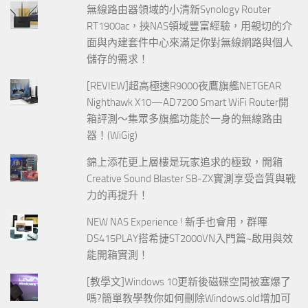
無線路由器領域的小清新Synology Router
RT1900ac，挾NAS領域豐富經驗，用親切的介
面與內建套件中心來滿足你對無線網路與個人
儲存的需求！
[REVIEW]超高極速R9000夜鷹旗艦NETGEAR
Nighthawk X10—AD7200 Smart WiFi Router開
箱評測～集眾多旗艦功能於一身的無線路由
器！(WiGig)
錦上添花更上層樓是玩家追求的極致，開箱
Creative Sound Blaster SB-ZX實測享受音質與戰
力的再提升！
NEW NAS Experience ! 新手也會用，群暉
DS415PLAY搭希捷ST2000VN入門篇~啟用與效
能開箱實測！
[教學文]Windows 10更新後磁碟空間被塞爆了
嗎?簡單教學教你如何刪除Windows.old增加可