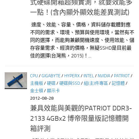
式硬碟開箱超頻實測，就要效能多
一點！(含內顯外顯效能差異測試)
速度、效能、容量、價格，資料儲存載體對應
不同的需求、環境、預算與使用環境，當然有不
同的選擇，而能夠兼顧開機速度、使用效能、儲
存容量需求、經濟的價格，無疑SSHD是目前最
佳的選擇(台灣熊，2015)！...
CPU
/
GIGABYTE
/
HYPERX
/
INTEL
/
NVIDIA
/
PATRIOT
/
主機板
/
硬碟
/
硬碟與SSD
/
組(主)件專區
/
記憶體
/
金士頓
/
顯示卡
2012-08-28
兼具效能與美觀的PATRIOT DDR3-
2133 4GBx2 博帝限量版記憶體開
箱評測