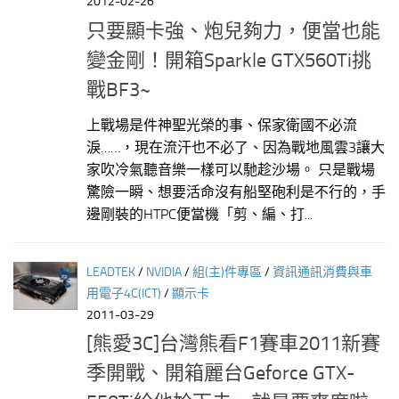
2012-02-26
只要顯卡強、炮兒夠力，便當也能
變金剛！開箱Sparkle GTX560Ti挑
戰BF3~
上戰場是件神聖光榮的事、保家衛國不必流
淚……，現在流汗也不必了、因為戰地風雲3讓大
家吹冷氣聽音樂一樣可以馳趁沙場。 只是戰場
驚險一瞬、想要活命沒有船堅砲利是不行的，手
邊剛裝的HTPC便當機「剪、編、打...
LEADTEK
/
NVIDIA
/
組(主)件專區
/
資訊通訊消費與車
用電子4C(ICT)
/
顯示卡
2011-03-29
[熊愛3C]台灣熊看F1賽車2011新賽
季開戰、開箱麗台Geforce GTX-