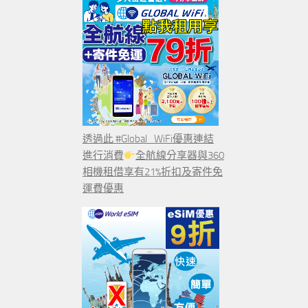
透過此 #Global_WiFi優惠連結
進行消費
全航線分享器與360
相機租借享有21%折扣及寄件免
運費優惠