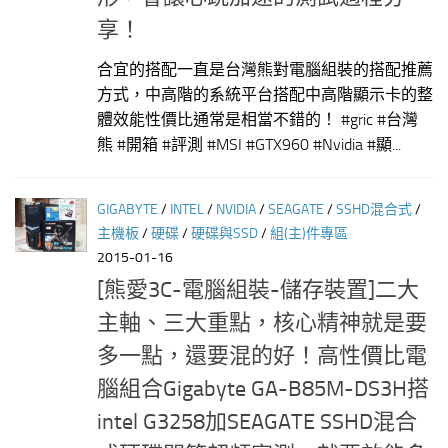
享！
合宜的搭配一直是台灣熊對電腦組裝的搭配推薦
方式，中高階的系統平台搭配中高階顯示卡的整
體效能性價比通常是相當不錯的！ #gric #台灣
熊 #開箱 #評測 #MSI #GTX960 #Nvidia #顯...
GIGABYTE
/
INTEL
/
NVIDIA
/
SEAGATE
/
SSHD混合式
/
主機板
/
硬碟
/
硬碟與SSD
/
組(主)件專區
2015-01-16
[熊愛3C-電腦組裝-儲存裝置]二大
主軸、三大重點，核心精神就是要
多一點，還要混的好！高性價比電
腦組合Gigabyte GA-B85M-DS3H搭
intel G3258加SEAGATE SSHD混合