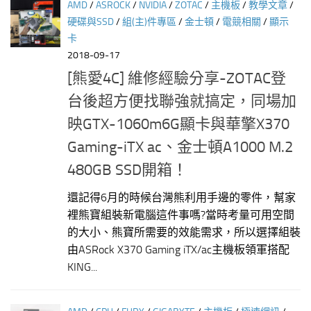
AMD
/
ASROCK
/
NVIDIA
/
ZOTAC
/
主機板
/
教學文章
/
硬碟與SSD
/
組(主)件專區
/
金士頓
/
電競相關
/
顯示
卡
2018-09-17
[熊愛4C] 維修經驗分享-ZOTAC登
台後超方便找聯強就搞定，同場加
映GTX-1060m6G顯卡與華擎X370
Gaming-iTX ac、金士頓A1000 M.2
480GB SSD開箱！
還記得6月的時候台灣熊利用手邊的零件，幫家
裡熊寶組裝新電腦這件事嗎?當時考量可用空間
的大小、熊寶所需要的效能需求，所以選擇組裝
由ASRock X370 Gaming iTX/ac主機板領軍搭配
KING...