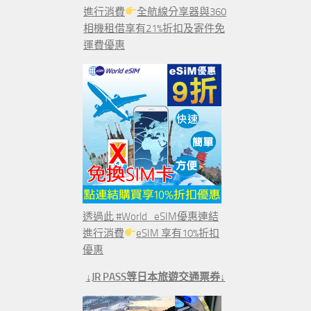
進行消費
全航線分享器與360
相機租借享有21%折扣及寄件免
運費優惠
透過此 #World_eSIM優惠連結
進行消費
eSIM 享有10%折扣
優惠
↓JR PASS等日本旅遊交通票券↓