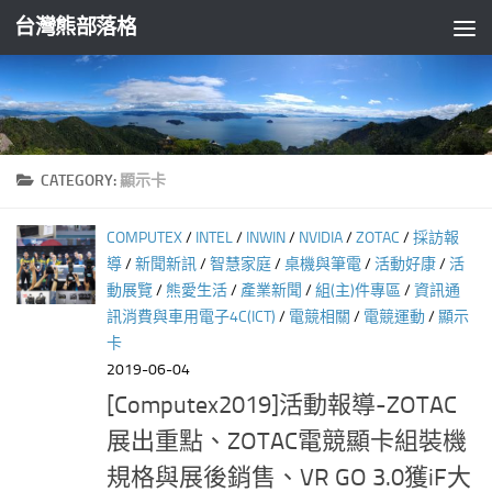
台灣熊部落格
Skip to content
CATEGORY:
顯示卡
COMPUTEX
/
INTEL
/
INWIN
/
NVIDIA
/
ZOTAC
/
採訪報
導
/
新聞新訊
/
智慧家庭
/
桌機與筆電
/
活動好康
/
活
動展覽
/
熊愛生活
/
產業新聞
/
組(主)件專區
/
資訊通
訊消費與車用電子4C(ICT)
/
電競相關
/
電競運動
/
顯示
卡
2019-06-04
[Computex2019]活動報導-ZOTAC
展出重點、ZOTAC電競顯卡組裝機
規格與展後銷售、VR GO 3.0獲iF大