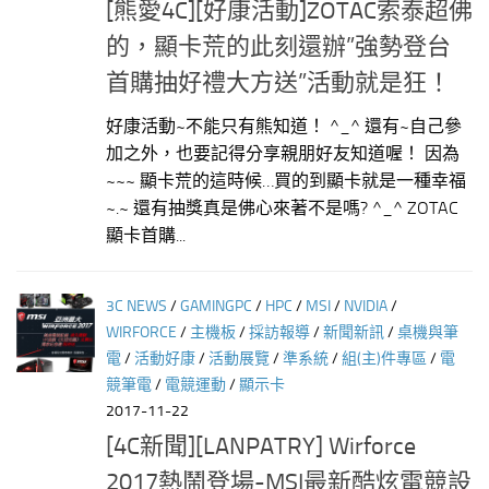
[熊愛4C][好康活動]ZOTAC索泰超佛
的，顯卡荒的此刻還辦”強勢登台
首購抽好禮大方送”活動就是狂！
好康活動~不能只有熊知道！ ^_^ 還有~自己參
加之外，也要記得分享親朋好友知道喔！ 因為
~~~ 顯卡荒的這時候…買的到顯卡就是一種幸福
~.~ 還有抽獎真是佛心來著不是嗎? ^_^ ZOTAC
顯卡首購...
3C NEWS
/
GAMINGPC
/
HPC
/
MSI
/
NVIDIA
/
WIRFORCE
/
主機板
/
採訪報導
/
新聞新訊
/
桌機與筆
電
/
活動好康
/
活動展覽
/
準系統
/
組(主)件專區
/
電
競筆電
/
電競運動
/
顯示卡
2017-11-22
[4C新聞][LANPATRY] Wirforce
2017熱鬧登場-MSI最新酷炫電競設