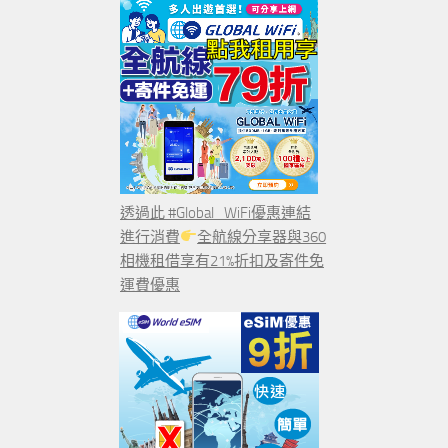
透過此 #Global_WiFi優惠連結
進行消費
全航線分享器與360
相機租借享有21%折扣及寄件免
運費優惠