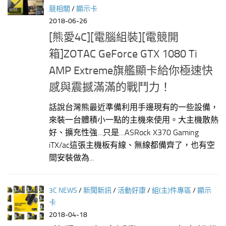
競相關
/
顯示卡
2018-06-26
[熊愛4C][電腦組裝][電競開
箱]ZOTAC GeForce GTX 1080 Ti
AMP Extreme旗艦顯卡給你極速快
感與震撼滿滿的戰鬥力！
話說台灣熊最近準備利用手邊現有的一些設備，
來裝一台體積小一點的主機來使用。大主機散熱
好、擴充性強…只是…ASRock X370 Gaming
iTX/ac這張主機板有線、無線都備齊了，也有空
間安裝做為...
3C NEWS
/
新聞新訊
/
活動好康
/
組(主)件專區
/
顯示
卡
2018-04-18