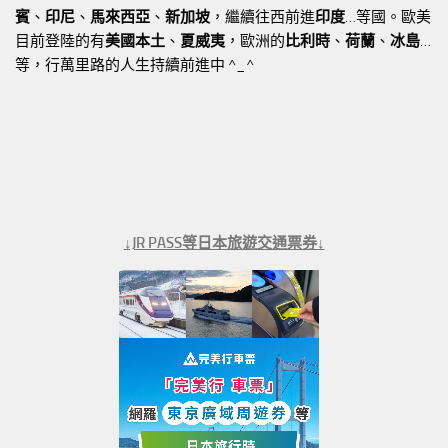
賓
、
印尼
、
馬來西亞
、
新加坡
，繼續往西前進
印度
…等國。歐美
目前登陸的有
美國本土
、
夏威夷
，歐洲的
比利時
、
荷蘭
、
冰島
…
等，行萬里路的人生持續前進中 ^_^
↓JR PASS等日本旅遊交通票券↓