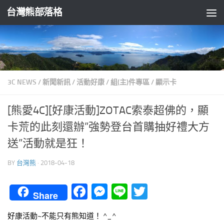
台灣熊部落格
Skip to content
3C NEWS
/
新聞新訊
/
活動好康
/
組(主)件專區
/
顯示卡
[熊愛4C][好康活動]ZOTAC索泰超佛的，顯
卡荒的此刻還辦”強勢登台首購抽好禮大方
送”活動就是狂！
BY
台灣熊
·
2018-04-18
Facebook
Messenger
Line
Twitter
Share
好康活動~不能只有熊知道！ ^_^