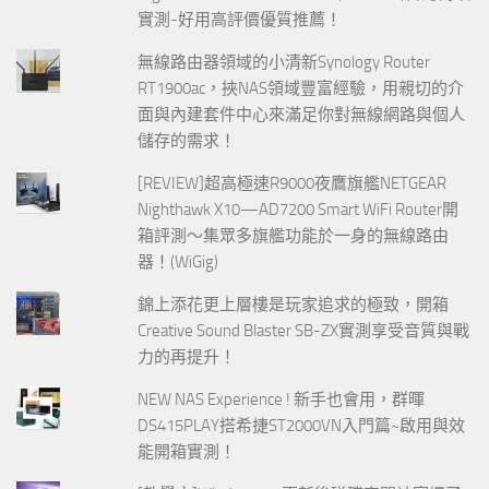
實測-好用高評價優質推薦！
無線路由器領域的小清新Synology Router
RT1900ac，挾NAS領域豐富經驗，用親切的介
面與內建套件中心來滿足你對無線網路與個人
儲存的需求！
[REVIEW]超高極速R9000夜鷹旗艦NETGEAR
Nighthawk X10—AD7200 Smart WiFi Router開
箱評測～集眾多旗艦功能於一身的無線路由
器！(WiGig)
錦上添花更上層樓是玩家追求的極致，開箱
Creative Sound Blaster SB-ZX實測享受音質與戰
力的再提升！
NEW NAS Experience ! 新手也會用，群暉
DS415PLAY搭希捷ST2000VN入門篇~啟用與效
能開箱實測！