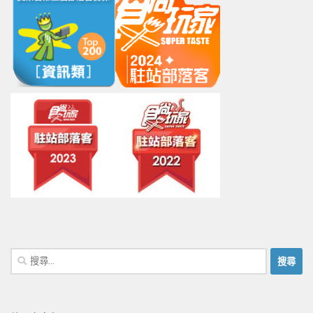
搜
尋
關
鍵