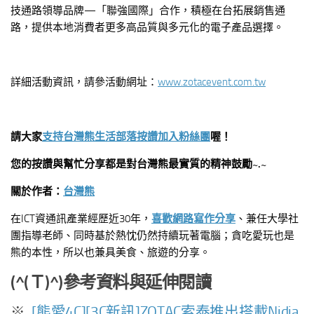
技通路領導品牌—「聯強國際」合作，積極在台拓展銷售通
路，提供本地消費者更多高品質與多元化的電子產品選擇。
詳細活動資訊，請參活動網址：
www.zotacevent.com.tw
請大家
支持台灣熊生活部落按讚加入粉絲團
喔！
您的按讚與幫忙分享都是對台灣熊最實質的精神鼓勵~.~
關於作者：
台灣熊
在ICT資通訊產業經歷近30年，
喜歡網路寫作分享
、兼任大學社
團指導老師、同時基於熱忱仍然持續玩著電腦；貪吃愛玩也是
熊的本性，所以也兼具美食、旅遊的分享。
(^(
Ｔ)^)參考資料與延伸閱讀
※
[熊愛4C][3C新訊]ZOTAC索泰推出搭載Nidia