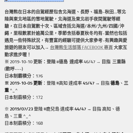
台灣熊在日本的
自駕經歷
包含北海道、長野、福島~秋田…等北
陸與東北地區的
雪地駕駛
，北海道及東北岩手
夜間駕駛
等經
驗，在日本自駕數十次、區域含括
北海道/本州/九州/四國/沖
繩，
里程數累計
逾萬公里
，季節含括春夏秋冬均有~當然也包括
遇見一些特殊狀況，有豐富的經驗可提供大家參考~有興趣與愛
旅遊的朋友可以加入→
台灣熊生活部落 FACEBOOK 專頁
大家互
動求進步喔！
※ 2019-10-10 更新：登陸 #
德島
達成率 46/47 → 目指 三重縣
(歡呼~~~)
日本制霸積分：176
※ 2019-10-05 更新
：登陸 #高知 達成率
45/47
→ 目指
德島
、
三
重
^_^
日本制霸積分：172
※
2019/07/23
登陸 #鹿兒島 達成率
44/47
→ 目指 高知、德
島、三重 ^_^
日本制霸積分：168