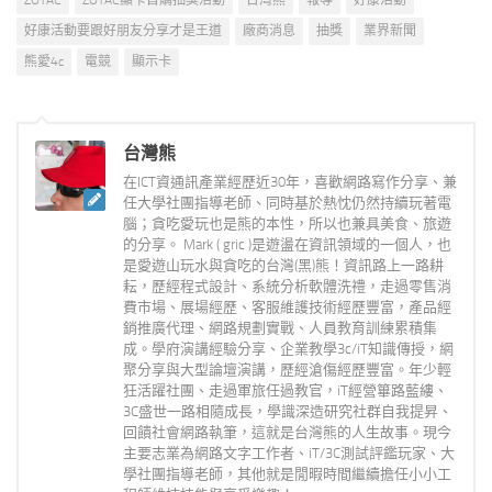
好康活動要跟好朋友分享才是王道
廠商消息
抽獎
業界新聞
熊愛4c
電競
顯示卡
台灣熊
在ICT資通訊產業經歷近30年，喜歡網路寫作分享、兼
任大學社團指導老師、同時基於熱忱仍然持續玩著電
腦；貪吃愛玩也是熊的本性，所以也兼具美食、旅遊
的分享。 Mark ( gric )是遊盪在資訊領域的一個人，也
是愛遊山玩水與貪吃的台灣(黑)熊！資訊路上一路耕
耘，歷經程式設計、系統分析軟體洗禮，走過零售消
費市場、展場經歷、客服維護技術經歷豐富，產品經
銷推廣代理、網路規劃實戰、人員教育訓練累積集
成。學府演講經驗分享、企業教學3c/iT知識傳授，網
聚分享與大型論壇演講，歷經滄傷經歷豐富。年少輕
狂活躍社團、走過軍旅任過教官，iT經營篳路藍縷、
3C盛世一路相隨成長，學識深造研究社群自我提昇、
回饋社會網路執筆，這就是台灣熊的人生故事。現今
主要志業為網路文字工作者、iT/3C測試評鑑玩家、大
學社團指導老師，其他就是閒暇時間繼續擔任小小工