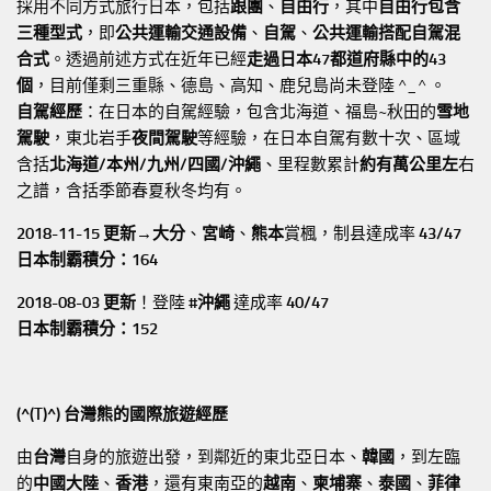
採用不同方式旅行日本，包括
跟團
、
自由行
，其中
自由行包含
三種型式
，即
公共運輸交通設備
、
自駕
、
公共運輸搭配自駕混
合式
。透過前述方式在近年已經
走過日本47都道府縣中的43
個
，目前僅剩三重縣、德島、高知、鹿兒島尚未登陸 ^_^ 。
自駕經歷
：在日本的自駕經驗，包含北海道、福島~秋田的
雪地
駕駛
，東北岩手
夜間駕駛
等經驗，在日本自駕有數十次、區域
含括
北海道/本州/九州/四國/沖繩
、里程數累計
約有萬公里左
右
之譜，含括季節春夏秋冬均有。
2018-11-15 更新→
大分
、
宮崎
、
熊本
賞楓，制县達成率
43/47
日本制霸積分：164
2018-08-03 更新
！登陸
#沖繩
達成率
40/47
日本制霸積分：152
(^(T)^) 台灣熊的國際旅遊經歷
由
台灣
自身的旅遊出發，到鄰近的東北亞日本、
韓國
，到左臨
的
中國大陸
、
香港
，還有東南亞的
越南
、
柬埔寨
、
泰國
、
菲律