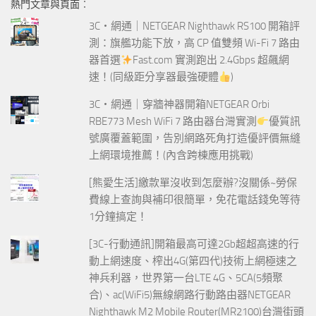
熱門文章與頁面︰
字:
3C‧網通｜NETGEAR Nighthawk RS100 開箱評
測：旗艦功能下放，高 CP 值雙頻 Wi-Fi 7 路由
器首選
Fast.com 實測跑出 2.4Gbps 超飆網
速！(同級距分享器最強硬體
)
3C‧網通｜穿牆神器開箱NETGEAR Orbi
RBE773 Mesh WiFi 7 路由器台灣實測
優質訊
號廣覆蓋範圍，告別網路死角打造優評價無縫
上網環境推薦！(內含跨棟應用挑戰)
[熊愛生活]繳款單沒收到怎麼辦?沒關係~勞保
費線上查詢與補印很簡單，免花電話錢免等待
1分鐘搞定！
[3C-行動通訊]開箱最高可達2Gb超超高速的行
動上網速度、榨出4G(第四代)技術上網極速之
神兵利器，世界第一台LTE 4G、5CA(5頻聚
合)、ac(WiFi5)無線網路行動路由器NETGEAR
Nighthawk M2 Mobile Router(MR2100)台灣街頭