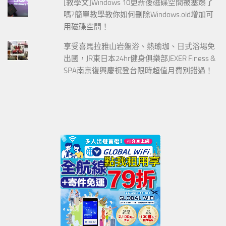
[教學文]Windows 10更新後磁碟空間被塞爆了
嗎?簡單教學教你如何刪除Windows.old增加可
用磁碟空間！
享受喜馬拉雅山岩盤浴、熱瑜珈、日式浴場免
出國，JR東日本24hr健身俱樂部JEXER Finess &
SPA南京復興慶祝登台限時超值月費別錯過！