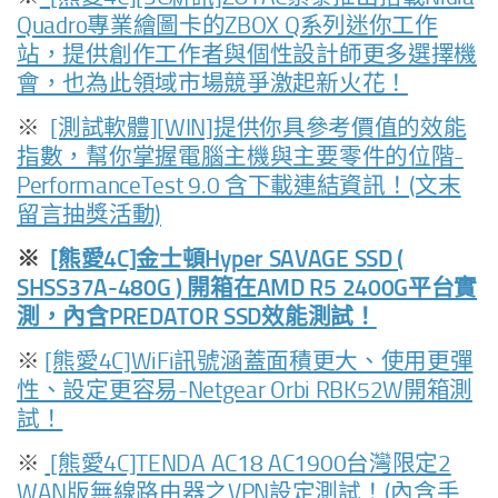
Quadro專業繪圖卡的ZBOX Q系列迷你工作
站，提供創作工作者與個性設計師更多選擇機
會，也為此領域市場競爭激起新火花！
※
[測試軟體][WIN]提供你具參考價值的效能
指數，幫你掌握電腦主機與主要零件的位階-
PerformanceTest 9.0 含下載連結資訊！(文末
留言抽獎活動)
※
[熊愛4C]金士頓Hyper SAVAGE SSD (
SHSS37A-480G ) 開箱在AMD R5 2400G平台實
測，內含PREDATOR SSD效能測試！
※
[熊愛4C]WiFi訊號涵蓋面積更大、使用更彈
性、設定更容易-Netgear Orbi RBK52W開箱測
試！
※
[熊愛4C]TENDA AC18 AC1900台灣限定2
WAN版無線路由器之VPN設定測試！(內含手