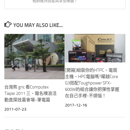
程師維持技能與享受樂趣！
YOU MAY ALSO LIKE...
[開箱]組裝你的HTPC、電競
主機、HPC電腦嗎?曜越Core
G3搭配Toughpower SFX-
台灣熊 gric 看Computex
600W的組合讓你把彈性掌握
Taipei 2011 三、報名噗浪活
在自己手裡-不煩惱！
動直探技嘉會場~筆電篇
2017-12-16
2011-07-23