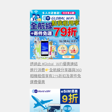
透過此 #Global_WiFi優惠連結
進行消費
全航線分享器與360
相機租借享有21%折扣及寄件免
運費優惠