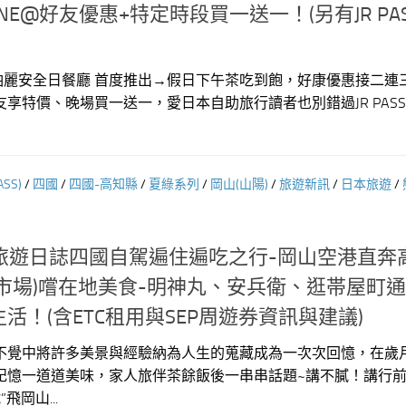
LINE@好友優惠+特定時段買一送一！(另有JR PA
鉑麗安全日餐廳 首度推出→假日下午茶吃到飽，好康優惠接二連三Bu
好友享特價、晚場買一送一，愛日本自助旅行讀者也別錯過JR PAS
SS)
/
四國
/
四國-高知縣
/
夏綠系列
/
岡山(山陽)
/
旅遊新訊
/
日本旅遊
/
]旅遊日誌四國自駕遍住遍吃之行-岡山空港直奔
市場)嚐在地美食-明神丸、安兵衛、逛帯屋町
活！(含ETC租用與SEP周遊券資訊與建議)
不覺中將許多美景與經驗納為人生的蒐藏成為一次次回憶，在歲
記憶一道道美味，家人旅伴茶餘飯後一串串話題~講不膩！講行
飛岡山...