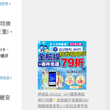
周遊券
/
!特樂
重)‧
IM卡、
測優評
灣旅遊
/
透過此 #Global_WiFi優惠連結
麗安
進行消費
全航線分享器與360
相機租借享有21%折扣及寄件免