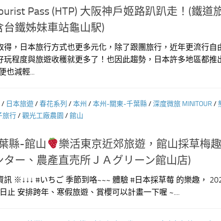
Tourist Pass (HTP) 大阪神戶姬路趴趴走！(鐵
含台鐵姊妹車站龜山駅)
取得，日本旅行方式也更多元化，除了跟團旅行，近年更流行自
好玩程度與旅遊收穫就更多了！也因此趨勢，日本許多地區都推
也減輕...
/
日本旅遊
/
春花系列
/
本州
/
本州-關東-千葉縣
/
深度微旅 MINITOUR
/
子旅行
/
觀光工廠農園
/
館山
葉縣-館山
樂活東京近郊旅遊，館山採草梅趣
ンター、農產直売所ＪＡグリーン館山店)
新增資訊 ※↓↓↓ #いちご 季節到咯~~~ 體驗 #日本採草莓 的樂趣， 20
月6日止 安排跨年、寒假旅遊、賞櫻可以計畫一下喔 ~....