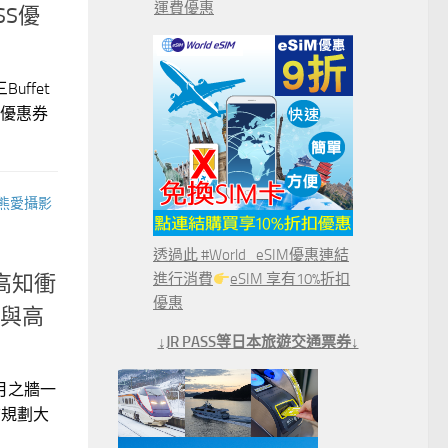
運費優惠
SS優
ffet
S優惠券
熊愛攝影
透過此 #World_eSIM優惠連結
進行消費
eSIM 享有10%折扣
高知衝
優惠
通與高
↓JR PASS等日本旅遊交通票券↓
月之牆一
前規劃大