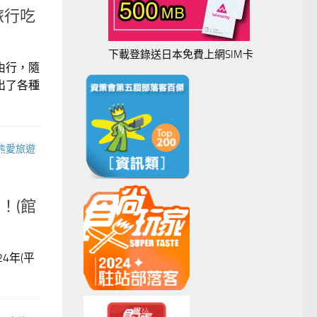
道旅行吃
下載登錄送日本免費上網SIM卡
由行，隨
出了各種
熊愛旅遊
！(館
24年(平