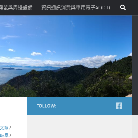
鍵鼠與周邊設備
資訊通訊消費與車用電子4C(ICT)
FOLLOW:
文章
/
-岐阜
/