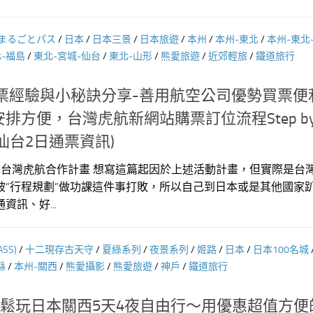
まるごとパス
/
日本
/
日本三景
/
日本旅遊
/
本州
/
本州-東北
/
本州-東北
-福島
/
東北-宮城-仙台
/
東北-山形
/
熊愛旅遊
/
近郊輕旅
/
鐵道旅行
C購票經驗與小秘訣分享-善用航空公司優勢買票便
方便，台灣虎航新網站購票訂位流程Step by S
仙台2日通票資訊)
X台灣虎航合作計畫 想寫這篇起因於上述活動計畫，但實際是台
被”行程規劃”做功課這件事打敗，所以自己到日本或是其他國家
訊、好...
SS)
/
十二現存古天守
/
夏綠系列
/
夜景系列
/
姬路
/
日本
/
日本100名城
縣
/
本州-關西
/
熊愛攝影
/
熊愛旅遊
/
神戶
/
鐵道旅行
輕鬆玩日本關西5天4夜自由行～用優惠超值方便