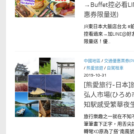
→Buffet控必看
惠券限量送)
JR東日本大飯店台北 #
控看過來→加LINE@
限量送！優...
中國地區
/
交通優惠票券(PA
/
熊愛旅遊
/
自駕租車
2019-10-31
[熊愛旅行-日本
弘人市場(ひろめ
知駅感受繁華夜生
旅行樂趣之一就在不知
筆筆畫下正字，用舌尖
轉彎XD原為了搭”南風號”