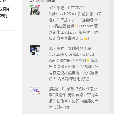
熱門文章與頁面︰
字:
3C‧網通｜NETGEAR
又剛好
Nighthawk RS100 開箱評測：旗
證明
艦功能下放，高 CP 值雙頻 Wi-
Fi 7 路由器首選
Fast.com 實
測跑出 2.4Gbps 超飆網速！(同
級距分享器最強硬體
)
3C‧網通｜穿牆神器開箱
NETGEAR Orbi RBE773 Mesh
WiFi 7 路由器台灣實測
優質
訊號廣覆蓋範圍，告別網路死
角打造優評價無縫上網環境推
薦！(內含跨棟應用挑戰)
[熊愛生活]繳款單沒收到怎麼
辦?沒關係~勞保費線上查詢與
補印很簡單，免花電話錢免等
待1分鐘搞定！