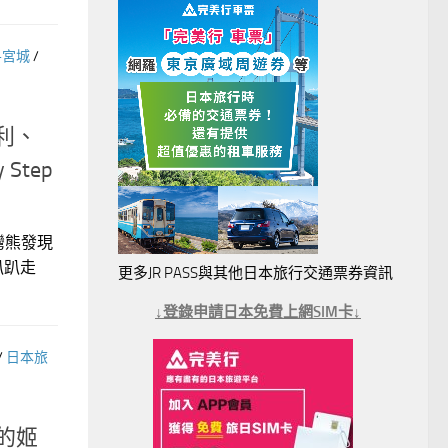
-宮城
/
利、
tep
灣熊發現
趴趴走
更多JR PASS與其他日本旅行交通票券資訊
↓登錄申請日本免費上網SIM卡↓
/
日本旅
的姬