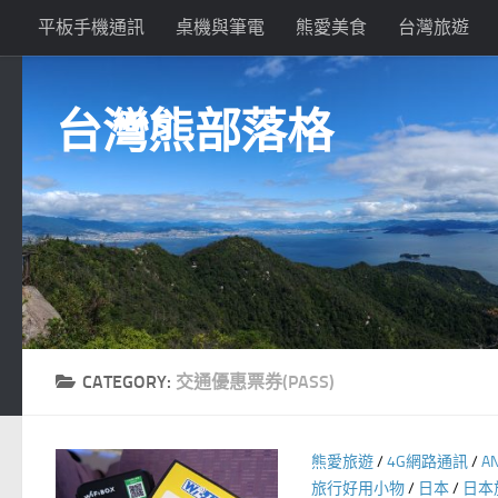
平板手機通訊
桌機與筆電
熊愛美食
台灣旅遊
Skip to content
台灣熊部落格
CATEGORY:
交通優惠票券(PASS)
熊愛旅遊
/
4G網路通訊
/
A
旅行好用小物
/
日本
/
日本