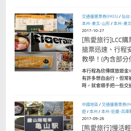
交通優惠票券(PASS)
/
仙台
本州-東北-山形
/
本州-東北
2017-10-27
[熊愛旅行]LC
搶票迅速、行程安排
教學！(內含部分
本行程為欣傳媒旅遊金
有許多想自由行，但常
時，就會順手把一些交通資
中國地區
/
交通優惠票券(PA
遊
/
本州
/
本州-近畿-兵庫
2017-09-26
[熊愛旅行]慢活