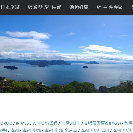
日本旅遊
網通與儲存裝置
活動好康
組(主)件專區
NDROID
/
JRPASS
/
WI-HO!特樂通
/
上網SIM卡
/
交通優惠票券(PASS)
/
教學
旅遊
/
本州
/
本州-中部
/
本州-中部-名古屋
/
本州-中部-富山
/
本州-中部