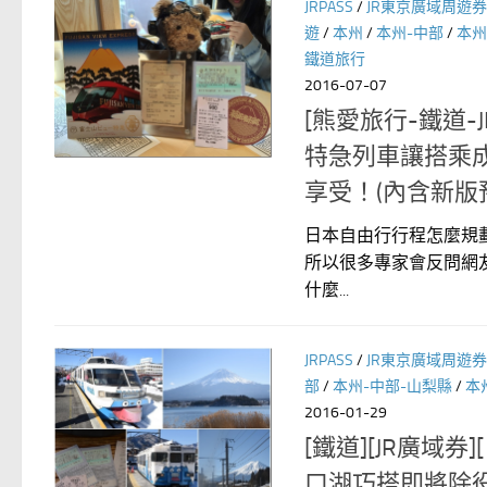
JRPASS
/
JR東京廣域周遊券
遊
/
本州
/
本州-中部
/
本州
鐵道旅行
2016-07-07
[熊愛旅行-鐵道-JR
特急列車讓搭乘
享受！(內含新版
日本自由行行程怎麼規劃?J
所以很多專家會反問網
什麼...
JRPASS
/
JR東京廣域周遊券
部
/
本州-中部-山梨縣
/
本
2016-01-29
[鐵道][JR廣域
口湖巧搭即將除役