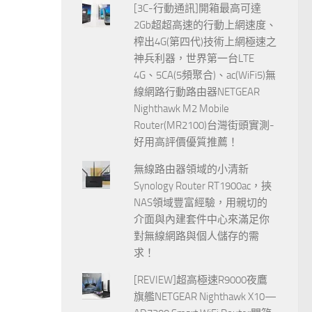
[3C-行動通訊]開箱最高可達
2Gb超超高速的行動上網速度、
榨出4G(第四代)技術上網極速之
神兵利器，世界第一台LTE
4G、5CA(5頻聚合)、ac(WiFi5)無
線網路行動路由器NETGEAR
Nighthawk M2 Mobile
Router(MR2100)台灣街頭實測-
好用高評價優質推薦！
無線路由器領域的小清新
Synology Router RT1900ac，挾
NAS領域豐富經驗，用親切的
介面與內建套件中心來滿足你
對無線網路與個人儲存的需
求！
[REVIEW]超高極速R9000夜鷹
旗艦NETGEAR Nighthawk X10—