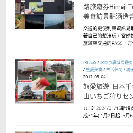
路旅遊券Himeji 
美食訪景點酒造
交通的更便利與資訊易
著自己的想法玩，當然
旅遊與交通的PASS，方便
JRPASS
/
JR東京廣域周遊券
/
熊愛美食
/
生活休閒
/
親
2017-05-04
熊愛旅遊-日本千
山いちご狩りセ
↓↓↓※ 2024/01/16
成31年) 1月2日起~5