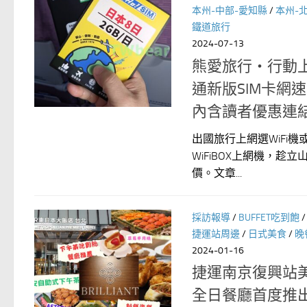
本州-中部-愛知縣
/
本州-
鐵道旅行
2024-07-13
熊愛旅行‧行動上
通新版SIM卡網
內含讀者優惠連
出國旅行上網選WiFi機或
WiFiBOX上網機，
價。文章...
採訪報導
/
BUFFET吃到飽
捷運站周邊
/
日式美食
/
晚
2024-01-16
捷運南京復興站
全日餐廳首度推