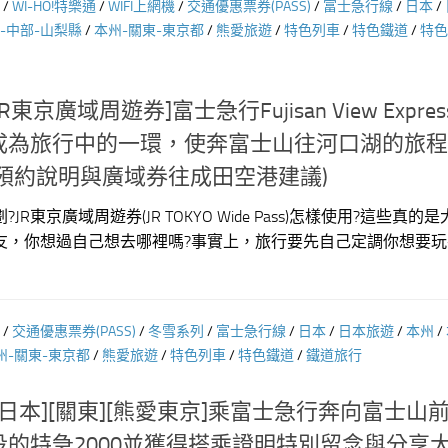
/
WI-HO!特樂通
/
WIFI上網機
/
交通優惠票券(PASS)
/
富士急行線
/
日本
/
-中部-山梨縣
/
本州-關東-東京都
/
熊愛旅遊
/
特色列車
/
特色鐵道
/
特色
東京廣域周遊券]富士急行Fujisan View Expre
成為旅行中的一環，使奔富士山往河口湖的旅程
預約說明與廣域券往成田空港建議)
R東京廣域周遊券(JR TOKYO Wide Pass)怎樣使用?這些真的
友，你想過自己想去哪裡嗎?事實上，旅行要先自己定調你想要玩
/
交通優惠票券(PASS)
/
冬雪系列
/
富士急行線
/
日本
/
日本旅遊
/
本州
/
州-關東-東京都
/
熊愛旅遊
/
特色列車
/
特色鐵道
/
鐵道旅行
券][日本][關東][熊愛東京]乘富士急行奔向富士山
的特急2000並獲得搭乘證明特別留念與分享