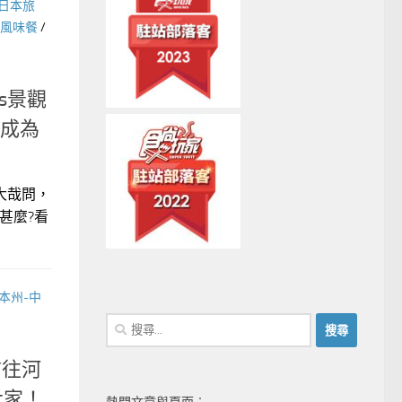
日本旅
風味餐
/
ss景觀
成為
是大哉問，
甚麼?看
本州-中
搜
尋
前往河
關
鍵
大家！