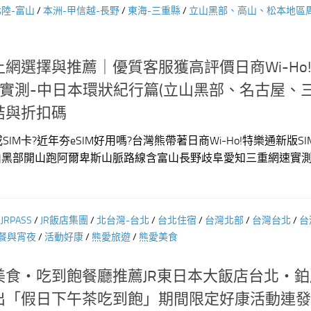
北陸-富山
/
本洲-甲信越-長野
/
東海-三重縣
/
立山黑部、高山、松本地區
網選擇與推薦｜優質客服獲高評價日商Wi-Ho
速實測-中日本環狀紀行篇(立山黑部、名古屋、三
結與折扣碼
SIM卡?近年夯eSIM好用嗎?台灣熊帶著日商Wi-Ho!特樂通新版S
趁立山黑部開山跑阿爾卑斯山脈路線含富山長野歧阜愛知三重網速實
/
JRPASS
/
JR飯店集團
/
北台灣-台北
/
台北住宿
/
台灣北部
/
台灣台北
/
台
餐與宵夜
/
活動好康
/
熊愛旅遊
/
熊愛美食
美食‧吃到飽餐廳推薦JR東日本大飯店台北‧鉑
出「假日下午茶吃到飽」期間限定好康活動連發