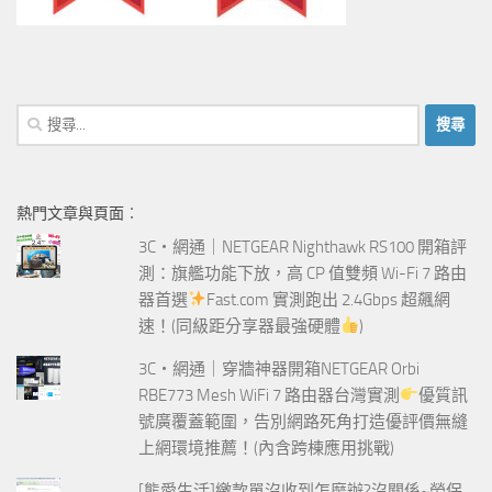
搜
尋
關
鍵
熱門文章與頁面︰
字:
3C‧網通｜NETGEAR Nighthawk RS100 開箱評
測：旗艦功能下放，高 CP 值雙頻 Wi-Fi 7 路由
器首選
Fast.com 實測跑出 2.4Gbps 超飆網
速！(同級距分享器最強硬體
)
3C‧網通｜穿牆神器開箱NETGEAR Orbi
RBE773 Mesh WiFi 7 路由器台灣實測
優質訊
號廣覆蓋範圍，告別網路死角打造優評價無縫
上網環境推薦！(內含跨棟應用挑戰)
[熊愛生活]繳款單沒收到怎麼辦?沒關係~勞保