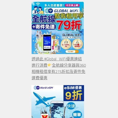
透過此 #Global_WiFi優惠連結
進行消費
全航線分享器與360
相機租借享有21%折扣及寄件免
運費優惠