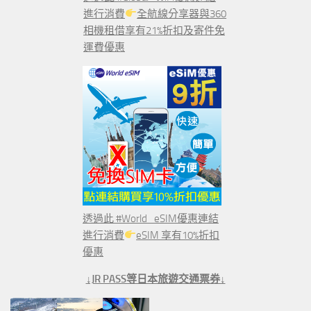
進行消費
全航線分享器與360
相機租借享有21%折扣及寄件免
運費優惠
透過此 #World_eSIM優惠連結
進行消費
eSIM 享有10%折扣
優惠
↓JR PASS等日本旅遊交通票券↓