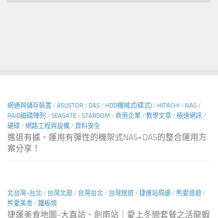
月
尋
文
網通與儲存裝置
/
ASUSTOR
/
DAS
/
HDD機械式(碟式)
/
HITACHI
/
NAS
/
RAID磁碟陣列
/
SEAGATE
/
STARDOM
/
商用企業
/
教學文章
/
極速網訊
/
硬碟
/
網路工程與設備
/
資料安全
進退有據、運用有彈性的機架式NAS+DAS的整合運用方
案分享！
北台灣-台北
/
台灣北部
/
台灣台北
/
台灣旅遊
/
捷運站周邊
/
熊愛旅遊
/
熊愛美食
/
鐵板燒
捷運美食地圖-大直站、劍南站｜愛上冬戀套餐之活龍蝦