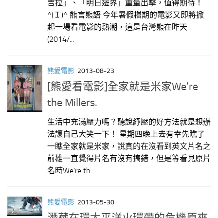
吉拉」、「明日邊界」重量出擊，值得期待！
^(Ｉ)^ 熊言熊語 今年暑假檔期的電影又即將掀
起一場看電影的熱潮，這是台灣熊在昨天
(2014/...
熊愛電影
2013-08-23
[熊愛看電影]全家就是米家We’re
the Millers.
生活中充滿壓力嗎？聽說紓壓的好方法就是想辦
法讓自己大笑一下！ 星期四晚上去有幸先瞧了
一瞧全家就是米家，說真的在沒看到英文片名之
前雄一直覺得片名有沒有搞錯，但是等看見原片
名時We’re th...
熊愛電影
2013-05-30