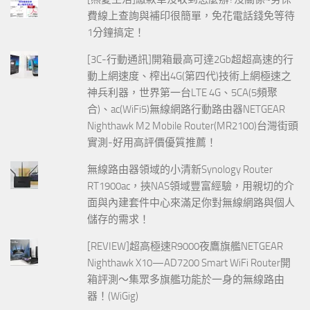
費線上查詢與補印很簡單，免花電話錢免等待
1分鐘搞定！
[3C-行動通訊]開箱最高可達2Gb超超高速的行
動上網速度、榨出4G(第四代)技術上網極速之
神兵利器，世界第一台LTE 4G、5CA(5頻聚
合)、ac(WiFi5)無線網路行動路由器NETGEAR
Nighthawk M2 Mobile Router(MR2100)台灣街頭
實測-好用高評價優質推薦！
無線路由器領域的小清新Synology Router
RT1900ac，挾NAS領域豐富經驗，用親切的介
面與內建套件中心來滿足你對無線網路與個人
儲存的需求！
[REVIEW]超高極速R9000夜鷹旗艦NETGEAR
Nighthawk X10—AD7200 Smart WiFi Router開
箱評測～集眾多旗艦功能於一身的無線路由
器！(WiGig)