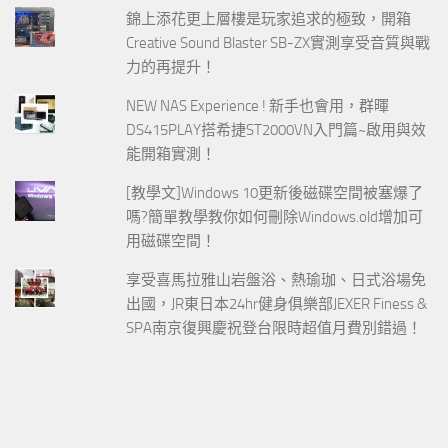
錦上添花更上層樓是玩家追求的極致，開箱
Creative Sound Blaster SB-ZX實測享受音質與戰
力的再提升！
NEW NAS Experience ! 新手也會用，群暉
DS415PLAY搭希捷ST2000VN入門篇~啟用與效
能開箱實測！
[教學文]Windows 10更新後磁碟空間被塞爆了
嗎?簡單教學教你如何刪除Windows.old增加可
用磁碟空間！
享受喜馬拉雅山岩盤浴、熱瑜珈、日式浴場免
出國，JR東日本24hr健身俱樂部JEXER Finess &
SPA南京復興慶祝登台限時超值月費別錯過！