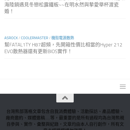
海陸鍋遇見冬戀松露鐵板~~在明水然與摯愛舉杯渡瓷
婚！
ASROCK
/
COOLERMASTER
/
機殼電源散熱
幫FATAL1TY H87超頻，先開箱性價比相當的Hyper 212
EVO散熱器還有更新BIOS實作！
台灣熊部落格文章包含自我消費體驗、活動採訪、產品體驗、
廠商邀約、媒體邀稿......等，最重要的是所有過程均為台灣熊親
自參與、實作、彙整與紀錄，文章均由本人自行創作，所有文