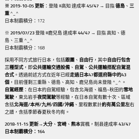
※ 2019-10-05 更新
：登陸 #高知 達成率
45/47
→ 目指
德島
、
三
重
^_^
日本制霸積分：172
※
2019/07/23
登陸 #鹿兒島 達成率
44/47
→ 目指 高知、德
島、三重 ^_^
日本制霸積分：168
採用不同方式旅行日本，包括
跟團
、
自由行
，其中
自由行包含
三種型式
，即
公共運輸交通設備
、
自駕
、
公共運輸搭配自駕混
合式
。透過前述方式在近年已經
走過日本47都道府縣中的43
個
，目前僅剩三重縣、德島、高知、鹿兒島尚未登陸 ^_^ 。
自駕經歷
：在日本的自駕經驗，包含北海道、福島~秋田的
雪地
駕駛
，東北岩手
夜間駕駛
等經驗，在日本自駕有數十次、區域
含括
北海道/本州/九州/四國/沖繩
、里程數累計
約有萬公里左
右
之譜，含括季節春夏秋冬均有。
2018-11-15 更新→
大分
、
宮崎
、
熊本
賞楓，制县達成率
43/47
日本制霸積分：164