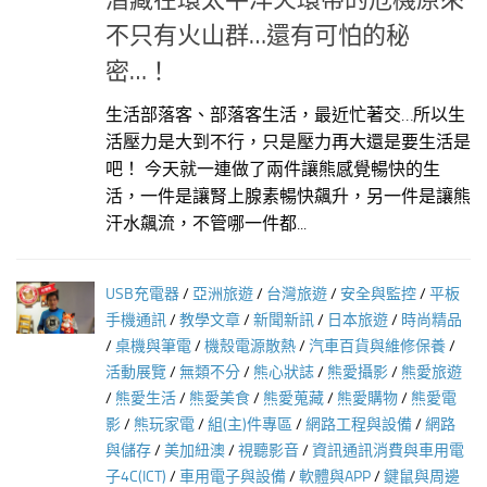
潛藏在環太平洋火環帶的危機原來
不只有火山群…還有可怕的秘
密…！
生活部落客、部落客生活，最近忙著交…所以生
活壓力是大到不行，只是壓力再大還是要生活是
吧！ 今天就一連做了兩件讓熊感覺暢快的生
活，一件是讓腎上腺素暢快飆升，另一件是讓熊
汗水飆流，不管哪一件都...
USB充電器
/
亞洲旅遊
/
台灣旅遊
/
安全與監控
/
平板
手機通訊
/
教學文章
/
新聞新訊
/
日本旅遊
/
時尚精品
/
桌機與筆電
/
機殼電源散熱
/
汽車百貨與維修保養
/
活動展覽
/
無類不分
/
熊心狀誌
/
熊愛攝影
/
熊愛旅遊
/
熊愛生活
/
熊愛美食
/
熊愛蒐藏
/
熊愛購物
/
熊愛電
影
/
熊玩家電
/
組(主)件專區
/
網路工程與設備
/
網路
與儲存
/
美加紐澳
/
視聽影音
/
資訊通訊消費與車用電
子4C(ICT)
/
車用電子與設備
/
軟體與APP
/
鍵鼠與周邊