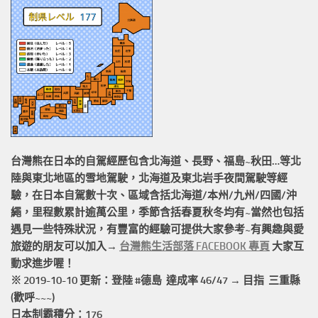
台灣熊在日本的
自駕經歷
包含北海道、長野、福島~秋田…等北
陸與東北地區的
雪地駕駛
，北海道及東北岩手
夜間駕駛
等經
驗，在日本自駕數十次、區域含括
北海道/本州/九州/四國/沖
繩，
里程數累計
逾萬公里
，季節含括春夏秋冬均有~當然也包括
遇見一些特殊狀況，有豐富的經驗可提供大家參考~有興趣與愛
旅遊的朋友可以加入→
台灣熊生活部落 FACEBOOK 專頁
大家互
動求進步喔！
※ 2019-10-10 更新：登陸 #
德島
達成率 46/47 → 目指 三重縣
(歡呼~~~)
日本制霸積分：176