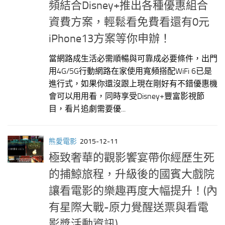
頻結合Disney+推出各種優惠組合
資費方案，輕鬆看免費看還有0元
iPhone13方案等你申辦！
當網路成生活必需順暢與可靠成必要條件，出門
用4G/5G行動網路在家使用寬頻搭配WiFi 6已是
進行式，如果你還沒跟上現在剛好有不錯優惠機
會可以用用看，同時享受Disney+豐富影視節
目，看片追劇需要優...
熊愛電影
2015-12-11
極致奢華的觀影饗宴帶你經歷生死
的捕鯨旅程，升級後的國賓大戲院
讓看電影的樂趣再度大幅提升！(內
有星際大戰-原力覺醒送票與看電
影獎活動資訊)