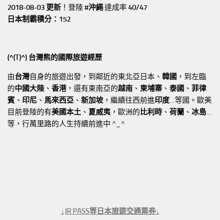
2018-08-03 更新
！登陸
#沖繩
達成率
40/47
日本制霸積分：152
(^(T)^) 台灣熊的國際旅遊經歷
由
台灣
自身的旅遊出發，到鄰近的東北亞日本、
韓國
，到左臨
的
中國大陸
、
香港
，還有東南亞的
越南
、
柬埔寨
、
泰國
、
菲律
賓
、
印尼
、
馬來西亞
、
新加坡
，繼續往西前進
印度
…等國。歐美
目前登陸的有
美國本土
、
夏威夷
，歐洲的
比利時
、
荷蘭
、
冰島
…
等，行萬里路的人生持續前進中 ^_^
↓JR PASS等日本旅遊交通票券↓