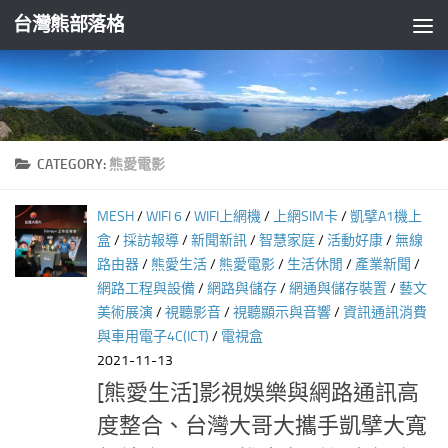
台灣熊部落格
Skip to content
CATEGORY:
熊愛電影
MESH
/
WIFI 6
/
WIFI上網機
/
上網SIM卡
/
凱擘A1機上
盒
/
採訪報導
/
新聞新訊
/
智慧家庭
/
活動好康
/
無線
路由器
/
熊愛生活
/
熊愛電影
/
生活休閒
/
產業新聞
/
網路工程與設備
/
網路與儲存
/
網通與儲存裝置
/
藝文
美術展演
/
視聽影音
/
視聽顯示與音響
/
資訊通訊消費
與車用電子4C(ICT)
/
電視盒
2021-11-13
[熊愛生活]影視娛樂與網路通訊高
度整合、台灣大哥大攜手凱擘大寬