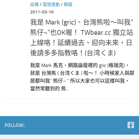
設備
/
電競運動
/
韓國
2011-03-10
我是 Mark (gric)、台灣熊啦～叫我”
熊仔~”也OK喔！ TWbear.cc 獨立站
上線咯！延續過去、迎向未來，日
後請多多指教咯！(台湾くま)
我是 Mark 馬克、網路論壇裡的 gric (格瑞克)，
就是 台灣熊 ( 台湾くま ) 啦～！ 小時候家人與鄰
居都叫我” 熊仔~ ” 所以大家也可以這樣叫我，
當然常聽到的 熊...
FOLLOW: