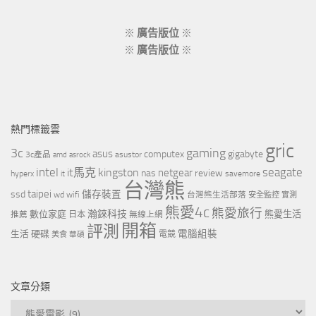
※
廣告版位
※
※
廣告版位
※
熱門標籤雲
gric
3c
gaming
asus
computex
gigabyte
asustor
3c產品
amd
asrock
intel
it馬克
kingston
seagate
netgear
nas
review
hyperx
savemore
it
台灣熊
taipei
ssd
儲存裝置
wd
wifi
台灣熊生活部落
安全監控
實測
熊愛4c
熊愛旅行
瀚錸科技
數位家庭
熊愛生活
推薦
日本
無線上網
開箱
評測
電腦組裝
生活
硬碟
電競
美食
華碩
文章分類
文