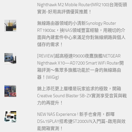
Nighthawk M2 Mobile Router(MR2100)台灣街頭
實測-好用高評價優質推薦！
無線路由器領域的小清新Synology Router
RT1900ac，挾NAS領域豐富經驗，用親切的介
面與內建套件中心來滿足你對無線網路與個人
儲存的需求！
[REVIEW]超高極速R9000夜鷹旗艦NETGEAR
Nighthawk X10—AD7200 Smart WiFi Router開
箱評測～集眾多旗艦功能於一身的無線路由
器！(WiGig)
錦上添花更上層樓是玩家追求的極致，開箱
Creative Sound Blaster SB-ZX實測享受音質與戰
力的再提升！
NEW NAS Experience ! 新手也會用，群暉
DS415PLAY搭希捷ST2000VN入門篇~啟用與效
能開箱實測！