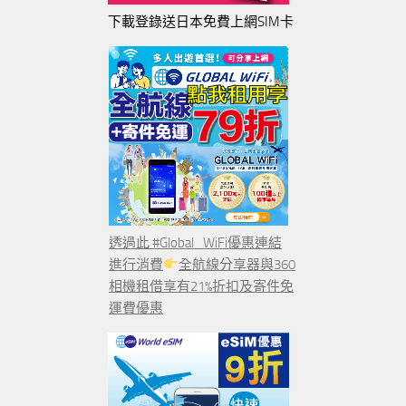
下載登錄送日本免費上網SIM卡
透過此 #Global_WiFi優惠連結
進行消費
全航線分享器與360
相機租借享有21%折扣及寄件免
運費優惠