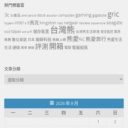
熱門標籤雲
gric
3c
gaming
asus
computex
gigabyte
asustor
3c產品
amd
asrock
intel
it馬克
kingston
seagate
netgear
nas
review
hyperx
savemore
it
台灣熊
taipei
ssd
儲存裝置
wd
wifi
台灣熊生活部落
安全監控
實測
熊愛4c
熊愛旅行
瀚錸科技
數位家庭
熊愛生活
推薦
日本
無線上網
開箱
評測
電腦組裝
生活
硬碟
電競
美食
華碩
文章分類
文
章
分
類
2026 年 8 月
一
二
三
四
五
六
日
1
2