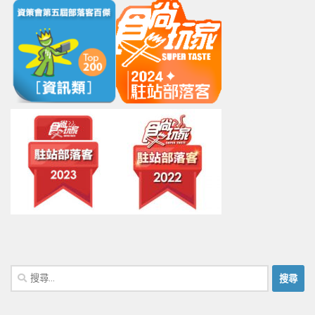
搜
尋
關