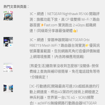
鍵
熱門文章與頁面︰
字:
3C‧網通｜NETGEAR Nighthawk RS100 開箱評
測：旗艦功能下放，高 CP 值雙頻 Wi-Fi 7 路由
器首選
Fast.com 實測跑出 2.4Gbps 超飆網
速！(同級距分享器最強硬體
)
3C‧網通｜穿牆神器開箱NETGEAR Orbi
RBE773 Mesh WiFi 7 路由器台灣實測
優質訊
號廣覆蓋範圍，告別網路死角打造優評價無縫
上網環境推薦！(內含跨棟應用挑戰)
[熊愛生活]繳款單沒收到怎麼辦?沒關係~勞保
費線上查詢與補印很簡單，免花電話錢免等待
1分鐘搞定！
[3C-行動通訊]開箱最高可達2Gb超超高速的行
動上網速度、榨出4G(第四代)技術上網極速之
神兵利器，世界第一台LTE 4G、5CA(5頻聚
合)、ac(WiFi5)無線網路行動路由器NETGEAR