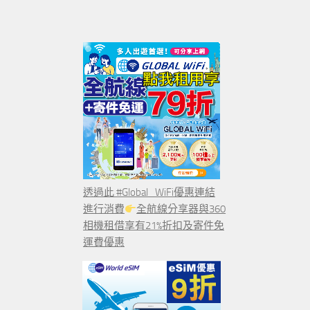
透過此 #Global_WiFi優惠連結
進行消費
全航線分享器與360
相機租借享有21%折扣及寄件免
運費優惠