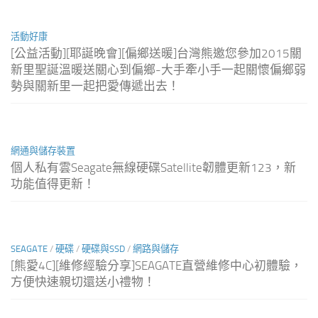
活動好康
[公益活動][耶誕晚會][偏鄉送暖]台灣熊邀您參加2015關
新里聖誕溫暖送關心到偏鄉-大手牽小手一起關懷偏鄉弱
勢與關新里一起把愛傳遞出去！
網通與儲存裝置
個人私有雲Seagate無線硬碟Satellite韌體更新123，新
功能值得更新！
SEAGATE
/
硬碟
/
硬碟與SSD
/
網路與儲存
[熊愛4C][維修經驗分享]SEAGATE直營維修中心初體驗，
方便快速親切還送小禮物！