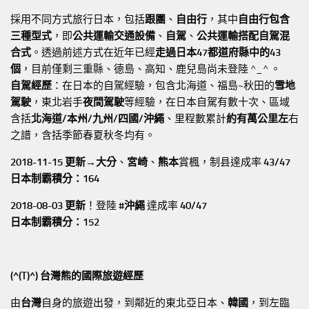
採用不同方式旅行日本，包括
跟團
、
自由行
，其中
自由行包含
三種型式
，即
公共運輸交通設備
、
自駕
、
公共運輸搭配自駕混
合式
。透過前述方式在近年已經
走過日本47都道府縣中的43
個
，目前僅剩三重縣、德島、高知、鹿兒島尚未登陸 ^_^ 。
自駕經歷
：在日本的自駕經驗，包含北海道、福島~秋田的
雪地
駕駛
，東北岩手
夜間駕駛
等經驗，在日本自駕有數十次、區域
含括
北海道/本州/九州/四國/沖繩
、里程數累計
約有萬公里左
右
之譜，含括季節春夏秋冬均有。
2018-11-15 更新→
大分
、
宮崎
、
熊本
賞楓，制县達成率
43/47
日本制霸積分：164
2018-08-03 更新
！登陸
#沖繩
達成率
40/47
日本制霸積分：152
(^(T)^) 台灣熊的國際旅遊經歷
由
台灣
自身的旅遊出發，到鄰近的東北亞日本、
韓國
，到左臨