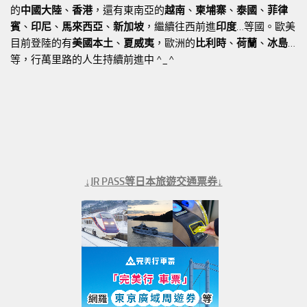
的
中國大陸
、
香港
，還有東南亞的
越南
、
柬埔寨
、
泰國
、
菲律
賓
、
印尼
、
馬來西亞
、
新加坡
，繼續往西前進
印度
…等國。歐美
目前登陸的有
美國本土
、
夏威夷
，歐洲的
比利時
、
荷蘭
、
冰島
…
等，行萬里路的人生持續前進中 ^_^
↓JR PASS等日本旅遊交通票券↓