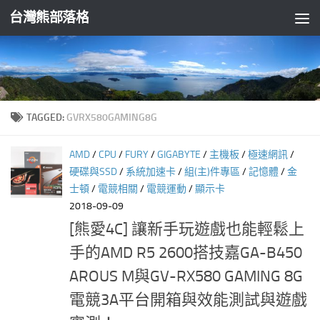
台灣熊部落格
Skip to content
TAGGED:
GVRX580GAMING8G
AMD
/
CPU
/
FURY
/
GIGABYTE
/
主機板
/
極速網訊
/
硬碟與SSD
/
系統加速卡
/
組(主)件專區
/
記憶體
/
金
士頓
/
電競相關
/
電競運動
/
顯示卡
2018-09-09
[熊愛4C] 讓新手玩遊戲也能輕鬆上
手的AMD R5 2600搭技嘉GA-B450
AROUS M與GV-RX580 GAMING 8G
電競3A平台開箱與效能測試與遊戲