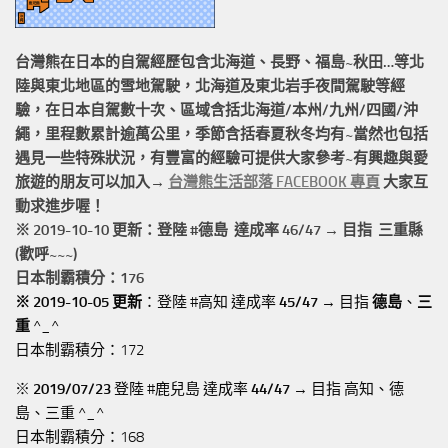
台灣熊在日本的
自駕經歷
包含北海道、長野、福島~秋田…等北
陸與東北地區的
雪地駕駛
，北海道及東北岩手
夜間駕駛
等經
驗，在日本自駕數十次、區域含括
北海道/本州/九州/四國/沖
繩，
里程數累計
逾萬公里
，季節含括春夏秋冬均有~當然也包括
遇見一些特殊狀況，有豐富的經驗可提供大家參考~有興趣與愛
旅遊的朋友可以加入→
台灣熊生活部落 FACEBOOK 專頁
大家互
動求進步喔！
※ 2019-10-10 更新：登陸 #
德島
達成率 46/47 → 目指 三重縣
(歡呼~~~)
日本制霸積分：176
※ 2019-10-05 更新
：登陸 #高知 達成率
45/47
→ 目指
德島
、
三
重
^_^
日本制霸積分：172
※
2019/07/23
登陸 #鹿兒島 達成率
44/47
→ 目指 高知、德
島、三重 ^_^
日本制霸積分：168