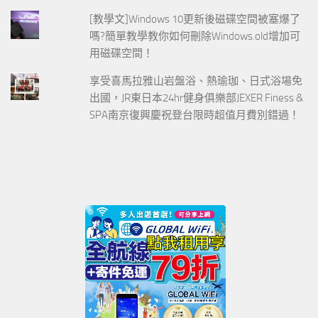
[教學文]Windows 10更新後磁碟空間被塞爆了
嗎?簡單教學教你如何刪除Windows.old增加可
用磁碟空間！
享受喜馬拉雅山岩盤浴、熱瑜珈、日式浴場免
出國，JR東日本24hr健身俱樂部JEXER Finess &
SPA南京復興慶祝登台限時超值月費別錯過！