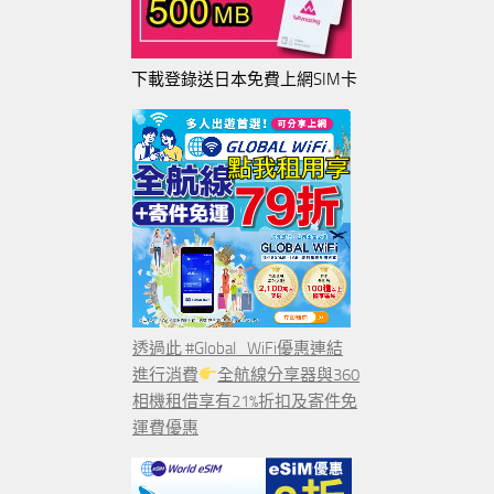
下載登錄送日本免費上網SIM卡
透過此 #Global_WiFi優惠連結
進行消費
全航線分享器與360
相機租借享有21%折扣及寄件免
運費優惠