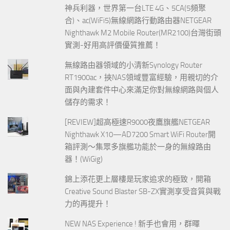
神兵利器，世界第一台LTE 4G、5CA(5頻聚
合)、ac(WiFi5)無線網路行動路由器NETGEAR
Nighthawk M2 Mobile Router(MR2100)台灣街頭
實測-好用高評價優質推薦！
無線路由器領域的小清新Synology Router
RT1900ac，挾NAS領域豐富經驗，用親切的介
面與內建套件中心來滿足你對無線網路與個人
儲存的需求！
[REVIEW]超高極速R9000夜鷹旗艦NETGEAR
Nighthawk X10—AD7200 Smart WiFi Router開
箱評測～集眾多旗艦功能於一身的無線路由
器！(WiGig)
錦上添花更上層樓是玩家追求的極致，開箱
Creative Sound Blaster SB-ZX實測享受音質與戰
力的再提升！
NEW NAS Experience ! 新手也會用，群暉