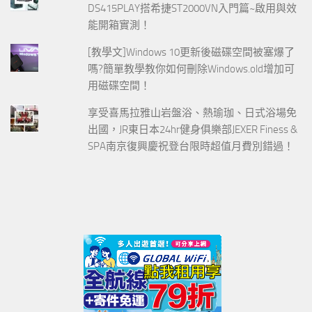
DS415PLAY搭希捷ST2000VN入門篇~啟用與效
能開箱實測！
[教學文]Windows 10更新後磁碟空間被塞爆了
嗎?簡單教學教你如何刪除Windows.old增加可
用磁碟空間！
享受喜馬拉雅山岩盤浴、熱瑜珈、日式浴場免
出國，JR東日本24hr健身俱樂部JEXER Finess &
SPA南京復興慶祝登台限時超值月費別錯過！