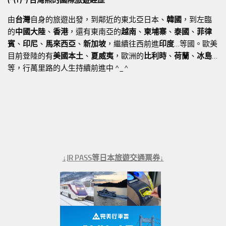
由
台灣
自身的旅遊出發，到鄰近的東北亞日本、
韓國
，到左臨
的
中國大陸
、
香港
，還有東南亞的
越南
、
柬埔寨
、
泰國
、
菲律
賓
、
印尼
、
馬來西亞
、
新加坡
，繼續往西前進
印度
…等國。歐美
目前登陸的有
美國本土
、
夏威夷
，歐洲的
比利時
、
荷蘭
、
冰島
…
等，行萬里路的人生持續前進中 ^_^
↓JR PASS等日本旅遊交通票券↓