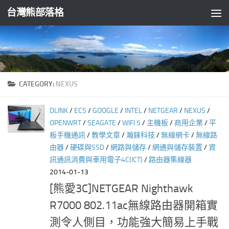
台灣熊部落格
Skip to content
CATEGORY:
NEXUS
DLINK
/
ECS
/
GOOGLE
/
INTEL
/
NETGEAR
/
NEXUS
/
OPENWRT
/
SEAGATE
/
WIFI 5
/
主機板
/
商用企業
/
平
板手機通訊
/
教學文章
/
瀚錸科技
/
無線網卡
/
無線路
由器
/
硬碟與SSD
/
網路與儲存
/
網通與儲存裝置
/
資
訊通訊消費與車用電子4C(ICT)
/
路由器集線器
2014-01-13
[熊愛3C]NETGEAR Nighthawk
R7000 802.11ac無線路由器開箱實
測令人側目，功能強大簡易上手戰