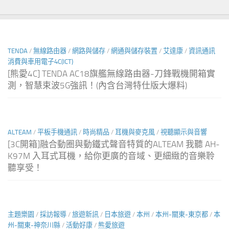
TENDA
/
無線路由器
/
網路與儲存
/
網通與儲存裝置
/
艾達康
/
資訊通訊
消費與車用電子4C(ICT)
[熊愛4C] TENDA AC18旗艦無線路由器-刀鋒戰機開箱實
測，智慧束波5G強訊！(內含台灣特仕版大爆料)
ALTEAM
/
平板手機通訊
/
時尚精品
/
耳機與麥克風
/
視聽顯示與音響
[3C開箱]融合動圈與動鐵式聲音特質的ALTEAM 我聽 AH-
K97M 入耳式耳機，給你更廣的音域、更細緻的音樂聆
聽享受！
主題樂園
/
採訪報導
/
旅遊新訊
/
日本旅遊
/
本州
/
本州-關東-東京都
/
本
州-關東-神奈川縣
/
活動好康
/
熊愛旅遊