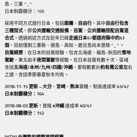
島、三重 ^_^
日本制霸積分：168
採用不同方式旅行日本，包括
跟團
、
自由行
，其中
自由行包含
三種型式
，即
公共運輸交通設備
、
自駕
、
公共運輸搭配自駕混
合式
。透過前述方式在近年已經
走過日本47都道府縣中的43
個
，目前僅剩三重縣、德島、高知、鹿兒島尚未登陸 ^_^ 。
自駕經歷
：在日本的自駕經驗，包含北海道、福島~秋田的
雪地
駕駛
，東北岩手
夜間駕駛
等經驗，在日本自駕有數十次、區域
含括
北海道/本州/九州/四國/沖繩
、里程數累計
約有萬公里左
右
之譜，含括季節春夏秋冬均有。
2018-11-15 更新→
大分
、
宮崎
、
熊本
賞楓，制县達成率
43/47
日本制霸積分：164
2018-08-03 更新
！登陸
#沖繩
達成率
40/47
日本制霸積分：152
(^(T)^) 台灣熊的國際旅遊經歷