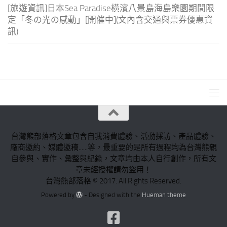
[旅遊資訊]日本Sea Paradise橫濱八景島海島樂園期間限
定「冬の光の感動」[開催中](文內含交通與票券優惠資
訊)
台灣熊部落格文章包含自我消費體驗、活動採訪、產品體驗、
廠商邀約、媒體邀稿......等，最重要的是所有過程均為台灣熊親
自參與、實作、彙整與紀錄，文章均由本人自行創作，所有文
章未經授權請勿盜用！
台灣熊部落格 © 2017. All Rights Reserved.
Powered by
- Designed with the
Hueman theme