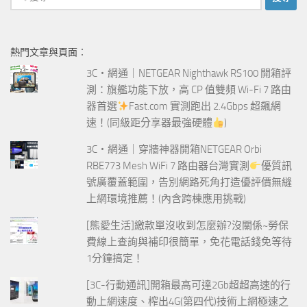
尋
關
鍵
熱門文章與頁面︰
字:
3C‧網通｜NETGEAR Nighthawk RS100 開箱評
測：旗艦功能下放，高 CP 值雙頻 Wi-Fi 7 路由
器首選
Fast.com 實測跑出 2.4Gbps 超飆網
速！(同級距分享器最強硬體
)
3C‧網通｜穿牆神器開箱NETGEAR Orbi
RBE773 Mesh WiFi 7 路由器台灣實測
優質訊
號廣覆蓋範圍，告別網路死角打造優評價無縫
上網環境推薦！(內含跨棟應用挑戰)
[熊愛生活]繳款單沒收到怎麼辦?沒關係~勞保
費線上查詢與補印很簡單，免花電話錢免等待
1分鐘搞定！
[3C-行動通訊]開箱最高可達2Gb超超高速的行
動上網速度、榨出4G(第四代)技術上網極速之