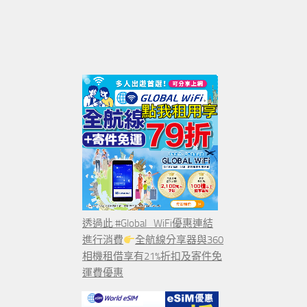
透過此 #Global_WiFi優惠連結
進行消費
全航線分享器與360
相機租借享有21%折扣及寄件免
運費優惠