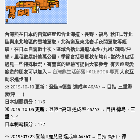
台灣熊在日本的
自駕經歷
包含北海道、長野、福島~秋田…等北
陸與東北地區的
雪地駕駛
，北海道及東北岩手
夜間駕駛
等經
驗，在日本自駕數十次、區域含括
北海道/本州/九州/四國/沖
繩，
里程數累計
逾萬公里
，季節含括春夏秋冬均有~當然也包括
遇見一些特殊狀況，有豐富的經驗可提供大家參考~有興趣與愛
旅遊的朋友可以加入→
台灣熊生活部落 FACEBOOK 專頁
大家互
動求進步喔！
※ 2019-10-10 更新：登陸 #
德島
達成率 46/47 → 目指 三重縣
(歡呼~~~)
日本制霸積分：176
※ 2019-10-05 更新
：登陸 #高知 達成率
45/47
→ 目指
德島
、
三
重
^_^
日本制霸積分：172
※
2019/07/23
登陸 #鹿兒島 達成率
44/47
→ 目指 高知、德