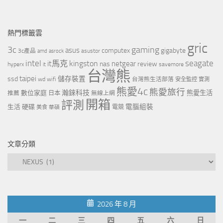
熱門標籤雲
gric
3c
gaming
asus
computex
gigabyte
asustor
3c產品
amd
asrock
intel
it馬克
kingston
seagate
netgear
nas
review
hyperx
savemore
it
台灣熊
taipei
ssd
儲存裝置
wd
wifi
台灣熊生活部落
安全監控
實測
熊愛4c
熊愛旅行
瀚錸科技
數位家庭
熊愛生活
推薦
日本
無線上網
開箱
評測
電腦組裝
生活
硬碟
電競
美食
華碩
文章分類
文
章
分
類
2026 年 8 月
一
二
三
四
五
六
日