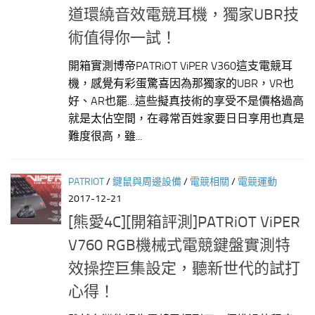
道環繞音效電競耳機，獨家UBR技
術值得你一試！
開箱實測博帝PATRiOT ViPER V360這支電競耳
機，感覺有彩蛋驚喜因為那獨家的UBR，VR也
好、AR也罷…這些擬真技術的享受不是價格過高
就是太佔空間，在尋常百姓家要日日享用也真是
難度很高，雖...
PATRIOT
/
鍵鼠與周邊設備
/
電競相關
/
電競運動
2017-12-21
[熊愛4C][開箱評測]PATRiOT ViPER
V760 RGB機械式電競鍵盤實測特
效操控巨集設定，聽新世代的試打
心得！