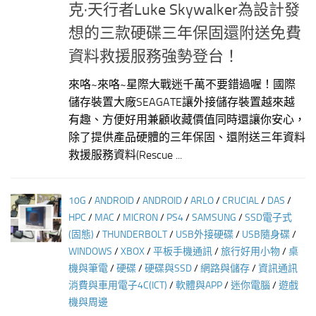
克·天行者Luke Skywalker為設計發
想的三款硬碟三年保固還附送免費
資料救援服務強勢登台！
來咯~來咯~星際大戰迷千萬不要錯過喔！國際
儲存裝置大廠SEAGATE讓外接儲存裝置越來越
有趣、方便好用兼顧收藏價值同時還讓你安心，
除了提供產品硬體的三年保固、還附送三年資料
救援服務資料(Rescue ...
10G
/
ANDROID
/
ANDROID
/
ARLO
/
CRUCIAL
/
DAS
/
HPC
/
MAC
/
MICRON
/
PS4
/
SAMSUNG
/
SSD電子式
(固態)
/
THUNDERBOLT
/
USB外接硬碟
/
USB隨身碟
/
WINDOWS
/
XBOX
/
平板手機通訊
/
旅行好用小物
/
桌
機與筆電
/
硬碟
/
硬碟與SSD
/
網路與儲存
/
資訊通訊
消費與車用電子4C(ICT)
/
軟體與APP
/
迷你電腦
/
遊戲
機與周邊