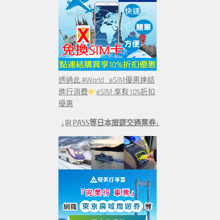
透過此 #World_eSIM優惠連結
進行消費
eSIM 享有10%折扣
優惠
↓JR PASS等日本旅遊交通票券↓