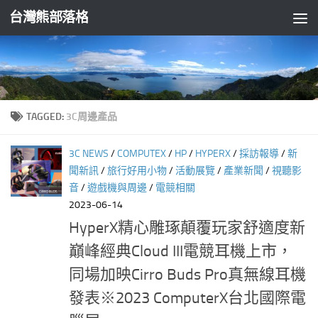
台灣熊部落格
Skip to content
TAGGED:
3C周邊產品
3C NEWS
/
COMPUTEX
/
HP
/
HYPERX
/
採訪報導
/
新
聞新訊
/
旅行好用小物
/
活動展覽
/
產業新聞
/
視聽影
音
/
遊戲機與周邊
/
電競相關
2023-06-14
HyperX精心雕琢顛覆玩家舒適度新
巔峰經典Cloud III電競耳機上市，
同場加映Cirro Buds Pro真無線耳機
發表※2023 ComputerX台北國際電