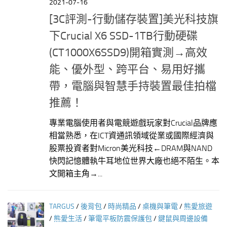
2021-07-16
[3C評測-行動儲存裝置]美光科技旗
下Crucial X6 SSD-1TB行動硬碟
(CT1000X6SSD9)開箱實測→高效
能、優外型、跨平台、易用好攜
帶，電腦與智慧手持裝置最佳拍檔
推薦！
專業電腦使用者與電競遊戲玩家對Crucial品牌應
相當熟悉，在ICT資通訊領域從業或國際經濟與
股票投資者對Micron美光科技←DRAM與NAND
快閃記憶體執牛耳地位世界大廠也絕不陌生。本
文開箱主角→...
TARGUS
/
後背包
/
時尚精品
/
桌機與筆電
/
熊愛旅遊
/
熊愛生活
/
筆電平板防震保護包
/
鍵鼠與周邊設備