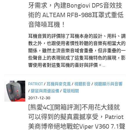
牙需求，內建Bongiovi DPS音效技
術的 ALTEAM RFB-988耳罩式重低
音降噪耳機！
耳機音質的評價除了耳機本身的設計、用料、調
教之外，也跟使用者慣性聆聽的音樂有相當大的
關係，雖然主流音樂音域會重疊，但非重疊的一
些聲音上的表現就成了這隻耳機特色的展現，影
響使用者對這隻耳機的喜好與評價。...
PATRIOT
/
耳機與麥克風
/
視聽影音
/
視聽顯示與音響
/
鍵鼠與周邊設備
/
電競相關
2017-12-30
[熊愛4C][開箱評測]不用花大錢就
可以得到的擬真震撼享受，Patriot
美商博帝絕地戰蛇Viper V360 7.1聲