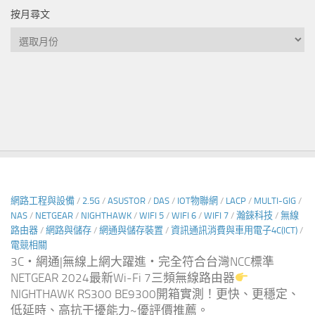
按月尋文
按
月
尋
文
網路工程與設備
/
2.5G
/
ASUSTOR
/
DAS
/
IOT物聯網
/
LACP
/
MULTI-GIG
/
NAS
/
NETGEAR
/
NIGHTHAWK
/
WIFI 5
/
WIFI 6
/
WIFI 7
/
瀚錸科技
/
無線
路由器
/
網路與儲存
/
網通與儲存裝置
/
資訊通訊消費與車用電子4C(ICT)
/
電競相關
3C‧網通|無線上網大躍進‧完全符合台灣NCC標準
NETGEAR 2024最新Wi-Fi 7三頻無線路由器
NIGHTHAWK RS300 BE9300開箱實測！更快、更穩定、
低延時、高抗干擾能力~優評價推薦。