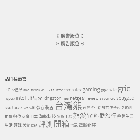
※
廣告版位
※
※
廣告版位
※
熱門標籤雲
gric
3c
gaming
asus
computex
gigabyte
asustor
3c產品
amd
asrock
intel
it馬克
kingston
seagate
netgear
nas
review
hyperx
savemore
it
台灣熊
taipei
ssd
儲存裝置
wd
wifi
台灣熊生活部落
安全監控
實測
熊愛4c
熊愛旅行
瀚錸科技
數位家庭
熊愛生活
推薦
日本
無線上網
開箱
評測
電腦組裝
生活
硬碟
電競
美食
華碩