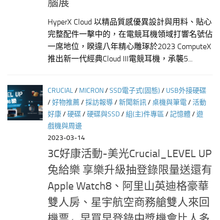
腦展
HyperX Cloud 以精品質感優異設計與用料、貼心
完整配件一擊中的，在電競耳機領域打響名號佔
一席地位，睽違八年精心雕琢於2023 ComputeX
推出新一代經典Cloud III電競耳機，承襲5...
CRUCIAL
/
MICRON
/
SSD電子式(固態)
/
USB外接硬碟
/
好物推薦
/
採訪報導
/
新聞新訊
/
桌機與筆電
/
活動
好康
/
硬碟
/
硬碟與SSD
/
組(主)件專區
/
記憶體
/
遊
戲機與周邊
2023-03-14
3C好康活動-美光Crucial_LEVEL UP
兔給樂 享樂升級抽登錄限量送還有
Apple Watch8、阿里山英迪格豪華
雙人房、星宇航空商務艙雙人來回
機票←早買早登錄中獎機會比人多