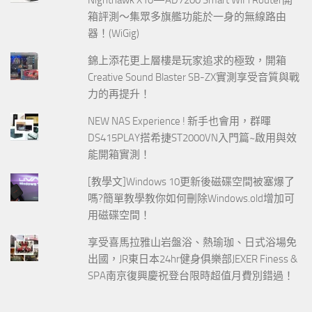
Nighthawk X10—AD7200 Smart WiFi Router開
箱評測～集眾多旗艦功能於一身的無線路由
器！(WiGig)
錦上添花更上層樓是玩家追求的極致，開箱
Creative Sound Blaster SB-ZX實測享受音質與戰
力的再提升！
NEW NAS Experience ! 新手也會用，群暉
DS415PLAY搭希捷ST2000VN入門篇~啟用與效
能開箱實測！
[教學文]Windows 10更新後磁碟空間被塞爆了
嗎?簡單教學教你如何刪除Windows.old增加可
用磁碟空間！
享受喜馬拉雅山岩盤浴、熱瑜珈、日式浴場免
出國，JR東日本24hr健身俱樂部JEXER Finess &
SPA南京復興慶祝登台限時超值月費別錯過！