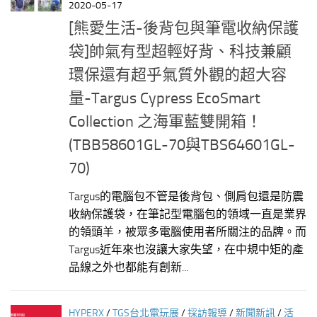
2020-05-17
[熊愛生活-後背包與筆電收納保護
袋]帥氣有型超輕好背、科技兼顧
環保還有超乎氣質外觀的超大容
量-Targus Cypress EcoSmart
Collection 之海軍藍雙開箱！
(TBB58601GL-70與TBS64601GL-
70)
Targus的電腦包不管是後背包、側肩包還是防震
收納保護袋，在筆記型電腦包的領域一直是業界
的領頭羊，被眾多電腦使用者所關注的品牌。而
Targus近年來也沒讓大家失望，在中規中矩的產
品線之外也都能有創新...
HYPERX
/
TGS台北電玩展
/
採訪報導
/
新聞新訊
/
活