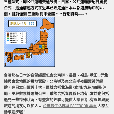
三種型式，即公共運輸交通設備、自駕、公共運輸搭配自駕混
合式。透過前述方式在近年已經走過日本47都道府縣中的46
個，目前僅剩 三重縣 尚未登陸 ^_^ 好期待啊~~~。
台灣熊在日本的
自駕經歷
包含北海道、長野、福島~秋田…等北
陸與東北地區的
雪地駕駛
，北海道及東北岩手
夜間駕駛
等經
驗，在日本自駕數十次、區域含括
北海道/本州/九州/四國/沖
繩，
里程數累計
逾萬公里
，季節含括春夏秋冬均有~當然也包括
遇見一些特殊狀況，有豐富的經驗可提供大家參考~有興趣與愛
旅遊的朋友可以加入→
台灣熊生活部落 FACEBOOK 專頁
大家互
動求進步喔！