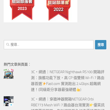
搜
尋
關
鍵
熱門文章與頁面︰
字:
3C‧網通｜NETGEAR Nighthawk RS100 開箱評
測：旗艦功能下放，高 CP 值雙頻 Wi-Fi 7 路由
器首選
Fast.com 實測跑出 2.4Gbps 超飆網
速！(同級距分享器最強硬體
)
3C‧網通｜穿牆神器開箱NETGEAR Orbi
RBE773 Mesh WiFi 7 路由器台灣實測
優質訊