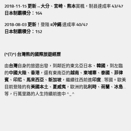
2018-11-15 更新→
大分
、
宮崎
、
熊本
賞楓，制县達成率
43/47
日本制霸積分：164
2018-08-03 更新
！登陸
#沖繩
達成率
40/47
日本制霸積分：152
(^(T)^) 台灣熊的國際旅遊經歷
由
台灣
自身的旅遊出發，到鄰近的東北亞日本、
韓國
，到左臨
的
中國大陸
、
香港
，還有東南亞的
越南
、
柬埔寨
、
泰國
、
菲律
賓
、
印尼
、
馬來西亞
、
新加坡
，繼續往西前進
印度
…等國。歐美
目前登陸的有
美國本土
、
夏威夷
，歐洲的
比利時
、
荷蘭
、
冰島
…
等，行萬里路的人生持續前進中 ^_^