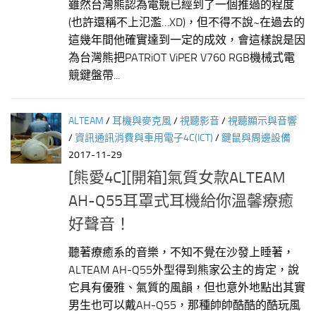
雖然台灣熊認為電競已經到了一個推過的程度
(也許還稱不上氾濫…XD)，但不得不說~在過去的
這幾年間他確實達到一定的成效，會這樣說是因
為台灣熊把PATRiOT ViPER V760 RGB機械式電
競鍵盤帶...
ALTEAM
/
耳機與麥克風
/
視聽影音
/
視聽顯示與音響
/
資訊通訊消費與車用電子4C(ICT)
/
鍵鼠與周邊設備
2017-11-29
[熊愛4C][開箱]氣質女款ALTEAM
AH-Q55耳罩式耳機給你溫馨療癒
好聲音！
聽著療癒系的音樂，不知不覺在沙發上睡著，
ALTEAM AH-Q55外型得到熊家公主的肯定，說
它具有優雅、氣質的風韻，但也意外地點出其實
男生也可以戴AH-Q55，那種帥帥酷酷的酷玩風