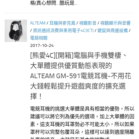
格(真心想問…酷玩是...
ALTEAM
/
耳機與麥克風
/
視聽影音
/
視聽顯示與音響
/
資訊通訊消費與車用電子4C(ICT)
/
鍵鼠與周邊設備
/
電競相關
2017-10-24
[熊愛4C][開箱]電腦與手機雙棲、
大單體提供優質動態表現的
ALTEAM GM-591電競耳機-不用花
大錢輕鬆提升遊戲爽度的擴充選
擇！
電競耳機的挑選大單體是具有相當的優勢，所以
建議可以將它列為優先的選項，加上大單體的因
素，這支耳機的耳罩勢必不可能太小，所以如果
罩杯可以完整包覆耳朵，這樣可以達到適度隔離