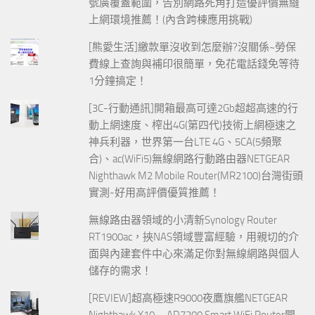
號廣覆蓋範圍，告別網路死角打造優評價無縫
上網環境推薦！(內含跨棟應用挑戰)
[熊愛生活]繳款單沒收到怎麼辦?沒關係~勞保
費線上查詢與補印很簡單，免花電話錢免等待
1分鐘搞定！
[3C-行動通訊]開箱最高可達2Gb超超高速的行
動上網速度、榨出4G(第四代)技術上網極速之
神兵利器，世界第一台LTE 4G、5CA(5頻聚
合)、ac(WiFi5)無線網路行動路由器NETGEAR
Nighthawk M2 Mobile Router(MR2100)台灣街頭
實測-好用高評價優質推薦！
無線路由器領域的小清新Synology Router
RT1900ac，挾NAS領域豐富經驗，用親切的介
面與內建套件中心來滿足你對無線網路與個人
儲存的需求！
[REVIEW]超高極速R9000夜鷹旗艦NETGEAR