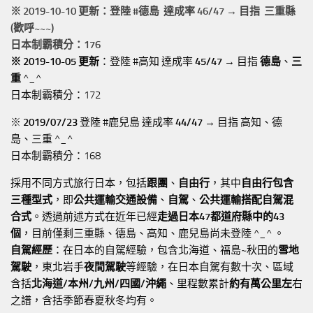
※ 2019-10-10 更新：登陸 #
德島
達成率 46/47 → 目指 三重縣
(歡呼~~~)
日本制霸積分：176
※ 2019-10-05 更新
：登陸 #高知 達成率
45/47
→ 目指
德島
、
三
重
^_^
日本制霸積分：172
※
2019/07/23
登陸 #鹿兒島 達成率
44/47
→ 目指 高知、德
島、三重 ^_^
日本制霸積分：168
採用不同方式旅行日本，包括
跟團
、
自由行
，其中
自由行包含
三種型式
，即
公共運輸交通設備
、
自駕
、
公共運輸搭配自駕混
合式
。透過前述方式在近年已經
走過日本47都道府縣中的43
個
，目前僅剩三重縣、德島、高知、鹿兒島尚未登陸 ^_^ 。
自駕經歷
：在日本的自駕經驗，包含北海道、福島~秋田的
雪地
駕駛
，東北岩手
夜間駕駛
等經驗，在日本自駕有數十次、區域
含括
北海道/本州/九州/四國/沖繩
、里程數累計
約有萬公里左
右
之譜，含括季節春夏秋冬均有。