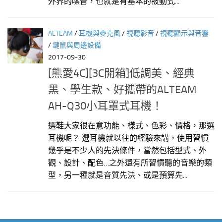
外界的噪音，也就是有基本的被動式...
ALTEAM
/
耳機與麥克風
/
視聽影音
/
視聽顯示與音響
/
鍵鼠與周邊設備
2017-09-30
[熊愛4C][3C開箱]低調美、經典
黑、學生款、好攜帶的ALTEAM
AH-Q30小耳罩式耳機！
選鞋大家很在意功能、樣式、色彩、價格，那選
耳機呢？ 選耳機就以往的經驗來講，使用習慣
幾乎是不少人的先決條件，當然包括型式、外
觀、設計、配色…之外還有所習慣聽的音樂的類
型，另一種就是音質先決、或是預算先...