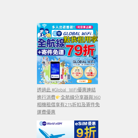
透過此 #Global_WiFi優惠連結
進行消費
全航線分享器與360
相機租借享有21%折扣及寄件免
運費優惠