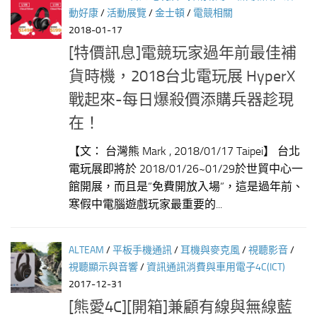
動好康
/
活動展覽
/
金士頓
/
電競相關
2018-01-17
[特價訊息]電競玩家過年前最佳補
貨時機，2018台北電玩展 HyperX
戰起來-每日爆殺價添購兵器趁現
在！
【文： 台灣熊 Mark , 2018/01/17 Taipei】 台北
電玩展即將於 2018/01/26~01/29於世貿中心一
館開展，而且是”免費開放入場”，這是過年前、
寒假中電腦遊戲玩家最重要的...
ALTEAM
/
平板手機通訊
/
耳機與麥克風
/
視聽影音
/
視聽顯示與音響
/
資訊通訊消費與車用電子4C(ICT)
2017-12-31
[熊愛4C][開箱]兼顧有線與無線藍