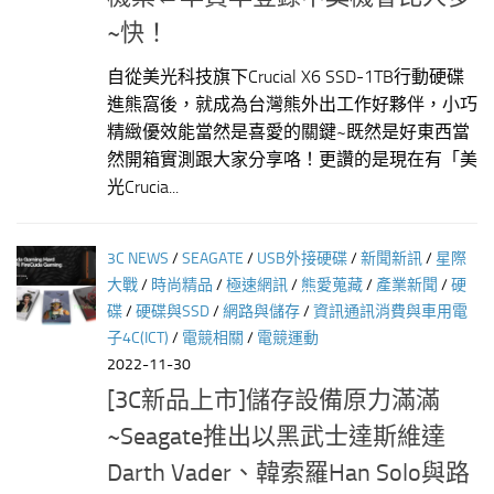
~快！
自從美光科技旗下Crucial X6 SSD-1TB行動硬碟
進熊窩後，就成為台灣熊外出工作好夥伴，小巧
精緻優效能當然是喜愛的關鍵~既然是好東西當
然開箱實測跟大家分享咯！更讚的是現在有「美
光Crucia...
3C NEWS
/
SEAGATE
/
USB外接硬碟
/
新聞新訊
/
星際
大戰
/
時尚精品
/
極速網訊
/
熊愛蒐藏
/
產業新聞
/
硬
碟
/
硬碟與SSD
/
網路與儲存
/
資訊通訊消費與車用電
子4C(ICT)
/
電競相關
/
電競運動
2022-11-30
[3C新品上市]儲存設備原力滿滿
~Seagate推出以黑武士達斯維達
Darth Vader、韓索羅Han Solo與路