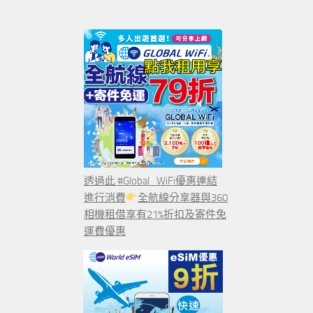
透過此 #Global_WiFi優惠連結
進行消費
全航線分享器與360
相機租借享有21%折扣及寄件免
運費優惠