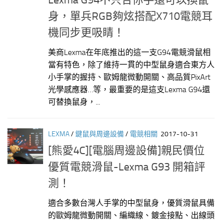
Lexma G94不只合你手還可以換鼠
身，單兵RGB夠炫搭配X710電競耳
機同步更吸睛！
美商Lexma在年底推出的這一支G94電競滑鼠相
當有特色，除了維持一貫的中型鼠身適合東方人
小手掌的握持、歐姆龍微動開關、高品質PixArt
光學感應器…等，最重要的是這支Lexma G94還
可替換鼠身，...
LEXMA
/
鍵鼠與周邊設備
/
電競相關
2017-10-31
[熊愛4C][電腦周邊設備]親民價位
優質電競滑鼠-Lexma G93 開箱評
測！
適合多數台灣人手掌的中型鼠身，優質滑鼠具備
的歐姆龍微動開關、編織線、鍍金接點、出線頭