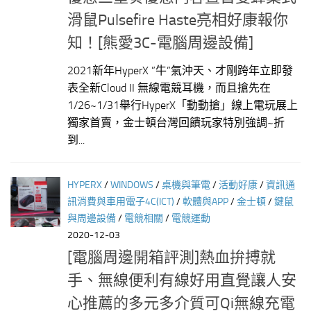
滑鼠Pulsefire Haste亮相好康報你
知！[熊愛3C-電腦周邊設備]
2021新年HyperX ”牛”氣沖天、才剛跨年立即發
表全新Cloud II 無線電競耳機，而且搶先在
1/26~1/31舉行HyperX「動動搶」線上電玩展上
獨家首賣，金士頓台灣回饋玩家特別強調~折
到...
HYPERX
/
WINDOWS
/
桌機與筆電
/
活動好康
/
資訊通
訊消費與車用電子4C(ICT)
/
軟體與APP
/
金士頓
/
鍵鼠
與周邊設備
/
電競相關
/
電競運動
2020-12-03
[電腦周邊開箱評測]熱血拚搏就
手、無線便利有線好用直覺讓人安
心推薦的多元多介質可Qi無線充電