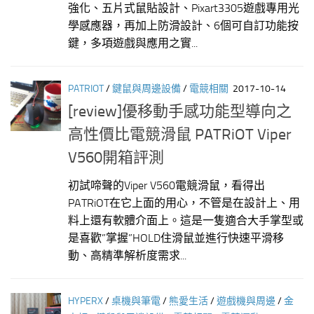
強化、五片式鼠貼設計、Pixart3305遊戲專用光
學感應器，再加上防滑設計、6個可自訂功能按
鍵，多項遊戲與應用之實...
PATRIOT
/
鍵鼠與周邊設備
/
電競相關
2017-10-14
[review]優移動手感功能型導向之
高性價比電競滑鼠 PATRiOT Viper
V560開箱評測
初試啼聲的Viper V560電競滑鼠，看得出
PATRiOT在它上面的用心，不管是在設計上、用
料上還有軟體介面上。這是一隻適合大手掌型或
是喜歡”掌握”HOLD住滑鼠並進行快速平滑移
動、高精準解析度需求...
HYPERX
/
桌機與筆電
/
熊愛生活
/
遊戲機與周邊
/
金