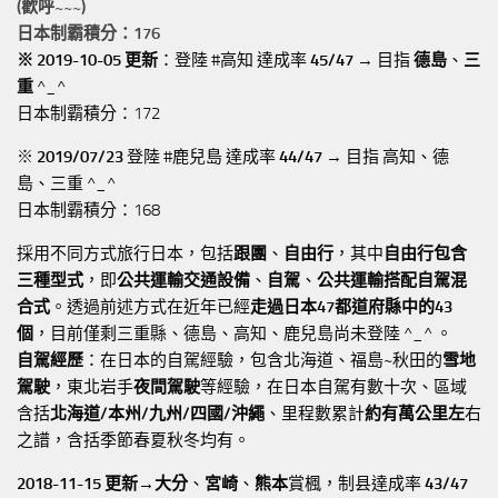
(歡呼~~~)
日本制霸積分：176
※ 2019-10-05 更新
：登陸 #高知 達成率
45/47
→ 目指
德島
、
三
重
^_^
日本制霸積分：172
※
2019/07/23
登陸 #鹿兒島 達成率
44/47
→ 目指 高知、德
島、三重 ^_^
日本制霸積分：168
採用不同方式旅行日本，包括
跟團
、
自由行
，其中
自由行包含
三種型式
，即
公共運輸交通設備
、
自駕
、
公共運輸搭配自駕混
合式
。透過前述方式在近年已經
走過日本47都道府縣中的43
個
，目前僅剩三重縣、德島、高知、鹿兒島尚未登陸 ^_^ 。
自駕經歷
：在日本的自駕經驗，包含北海道、福島~秋田的
雪地
駕駛
，東北岩手
夜間駕駛
等經驗，在日本自駕有數十次、區域
含括
北海道/本州/九州/四國/沖繩
、里程數累計
約有萬公里左
右
之譜，含括季節春夏秋冬均有。
2018-11-15 更新→
大分
、
宮崎
、
熊本
賞楓，制县達成率
43/47