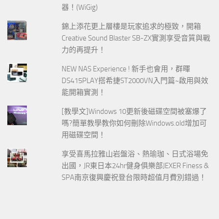
器！(WiGig)
錦上添花更上層樓是玩家追求的極致，開箱
Creative Sound Blaster SB-ZX實測享受音質與戰
力的再提升！
NEW NAS Experience ! 新手也會用，群暉
DS415PLAY搭希捷ST2000VN入門篇~啟用與效
能開箱實測！
[教學文]Windows 10更新後磁碟空間被塞爆了
嗎?簡單教學教你如何刪除Windows.old增加可
用磁碟空間！
享受喜馬拉雅山岩盤浴、熱瑜珈、日式浴場免
出國，JR東日本24hr健身俱樂部JEXER Finess &
SPA南京復興慶祝登台限時超值月費別錯過！