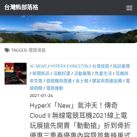
台灣熊部落格
Skip to content
TAGGED:
電競滑鼠
3C NEWS
/
HYPERX
/
KINGSTON
/
台灣旅遊
/
採訪報導
/
新聞新訊
/
活動好康
/
活動展覽
/
熊愛生活
/
耳機與
麥克風
/
遊戲機與周邊
/
金士頓
/
鍵鼠與周邊設備
/
電
競相關
/
電競運動
2021-01-24
HyperX「New」氣沖天！傳奇
Cloud II 無線電競耳機2021線上電
玩展搶先開賣「動動搶」折到骨折
優惠三重奏優惠內容暨首隻蜂巢式