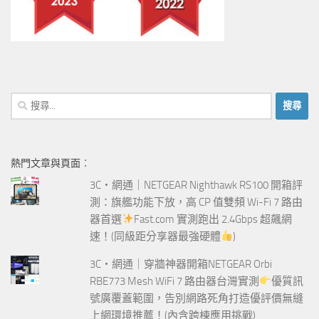
搜
尋
關
鍵
熱門文章與頁面︰
字:
3C‧網通｜NETGEAR Nighthawk RS100 開箱評
測：旗艦功能下放，高 CP 值雙頻 Wi-Fi 7 路由
器首選
Fast.com 實測跑出 2.4Gbps 超飆網
速！(同級距分享器最強硬體
)
3C‧網通｜穿牆神器開箱NETGEAR Orbi
RBE773 Mesh WiFi 7 路由器台灣實測
優質訊
號廣覆蓋範圍，告別網路死角打造優評價無縫
上網環境推薦！(內含跨棟應用挑戰)