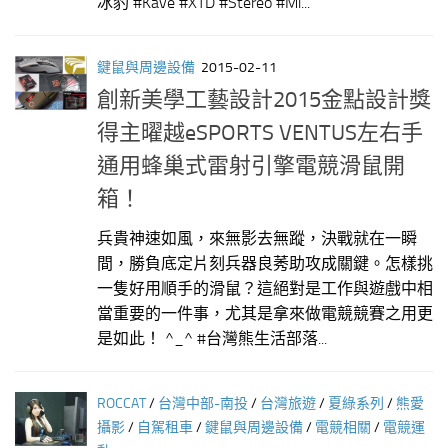
冰豹 #Kave #XTD #Stereo #Mi...
鍵鼠與周邊設備
2015-02-11
創新美學工藝設計2015金點設計獎
得主曜越eSPORTS VENTUS左右手
通用蜂巢式雷射引擎電競滑鼠開
箱！
兵貴神速如風，來無影去無蹤，決戰就在一瞬
間，勝負底定片刻兵器良莠助攻成關鍵。怎樣挑
一隻好用順手的滑鼠？這絕對是工作與遊戲中相
當重要的一件事，尤其是拿來做電競競賽之用更
是如此！ ^_^ #台灣熊生活部落...
ROCCAT
/
台灣中部-南投
/
台灣旅遊
/
夏綠系列
/
熊愛
攝影
/
自駕租車
/
鍵鼠與周邊設備
/
電競相關
/
電競運