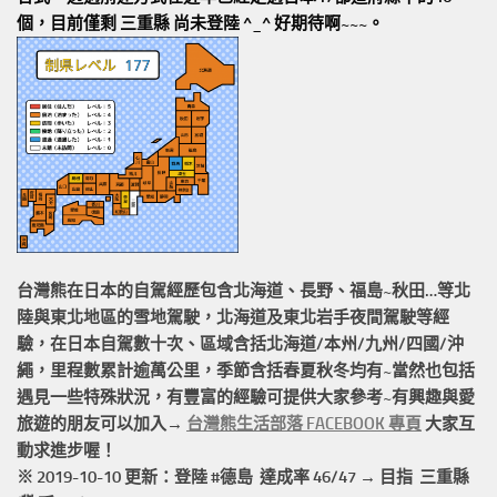
個，目前僅剩 三重縣 尚未登陸 ^_^ 好期待啊~~~。
台灣熊在日本的
自駕經歷
包含北海道、長野、福島~秋田…等北
陸與東北地區的
雪地駕駛
，北海道及東北岩手
夜間駕駛
等經
驗，在日本自駕數十次、區域含括
北海道/本州/九州/四國/沖
繩，
里程數累計
逾萬公里
，季節含括春夏秋冬均有~當然也包括
遇見一些特殊狀況，有豐富的經驗可提供大家參考~有興趣與愛
旅遊的朋友可以加入→
台灣熊生活部落 FACEBOOK 專頁
大家互
動求進步喔！
※ 2019-10-10 更新：登陸 #
德島
達成率 46/47 → 目指 三重縣