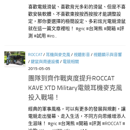
喜歡電競滑鼠、喜歡背光多彩的滑鼠、但是不喜
歡安裝軟體、不喜歡東按按西按按才能調整設
定，那你要選擇的極簡設定、多彩炫光電競滑鼠
就在這一篇文章裡啦！ #gric #台灣熊 #開箱 #評
測 #試用 #iro...
ROCCAT
/
耳機與麥克風
/
視聽影音
/
視聽顯示與音響
/
鍵鼠與周邊設備
/
電競相關
2015-05-05
團隊到齊作戰爽度提升ROCCAT
KAVE XTD Military電競耳機麥克風
投入戰場！
經典的軍事風格，可以有更多的發展與規劃，讓
電競走出螢幕、走入生活，不同方向思維增添人
生滋味！ #gric #台灣熊 #開箱 #評測 #ROCCAT #