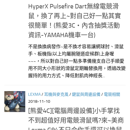
HyperX Pulsefire Dart無線電競滑
鼠，換了再上~對自己好一點其實
很簡單！(熊愛3C‧內含抽獎活動
資訊-YAMAHA機車一台)
不是換換病發作~是不換才容易讓網球肘、滑鼠
手、板機指(以上均屬腕隧道症候群)上身喔
~~~，所以對自己好一點多準備幾支自己手順愛
用不同大小形狀的滑鼠定期輪替換用，透過改變
握持的用力方式、降低對肌肉神經長...
LEXMA
/
耳機與麥克風
/
鍵鼠與周邊設備
/
電競相關
2018-11-10
[熊愛4C][電腦周邊設備]小手掌找
不到超值好用電競滑鼠嗎?來~美商