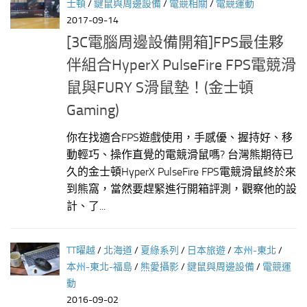
士頓
/
鍵鼠與周邊設備
/
電競相關
/
電競運動
2017-09-14
[3C電腦周邊設備開箱]FPS最佳夥
伴組合HyperX PulseFire FPS電競滑
鼠與FURY S滑鼠墊！(金士頓
Gaming)
你在找適合FPS遊戲使用，手感優、握持好、移
動輕巧、操作直覺的電競滑鼠嗎? 台灣熊期待已
久的金士頓HyperX PulseFire FPS電競滑鼠終於來
到熊窩，當然要趕緊進行開箱評測，觀察他的設
計、了...
TT曜越
/
北海道
/
夏綠系列
/
日本旅遊
/
本州-東北
/
本州-東北-福島
/
熊愛攝影
/
鍵鼠與周邊設備
/
電競運
動
2016-09-02