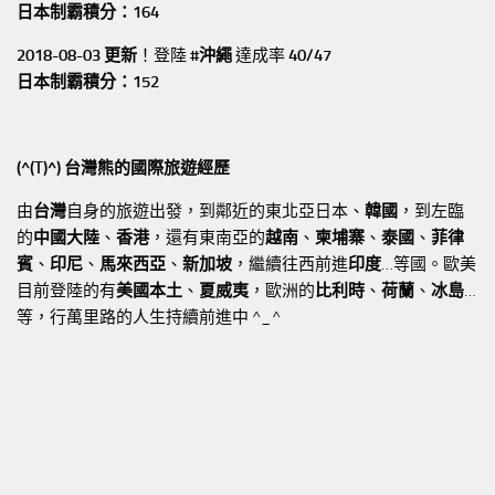
日本制霸積分：164
2018-08-03 更新
！登陸
#沖繩
達成率
40/47
日本制霸積分：152
(^(T)^) 台灣熊的國際旅遊經歷
由
台灣
自身的旅遊出發，到鄰近的東北亞日本、
韓國
，到左臨
的
中國大陸
、
香港
，還有東南亞的
越南
、
柬埔寨
、
泰國
、
菲律
賓
、
印尼
、
馬來西亞
、
新加坡
，繼續往西前進
印度
…等國。歐美
目前登陸的有
美國本土
、
夏威夷
，歐洲的
比利時
、
荷蘭
、
冰島
…
等，行萬里路的人生持續前進中 ^_^