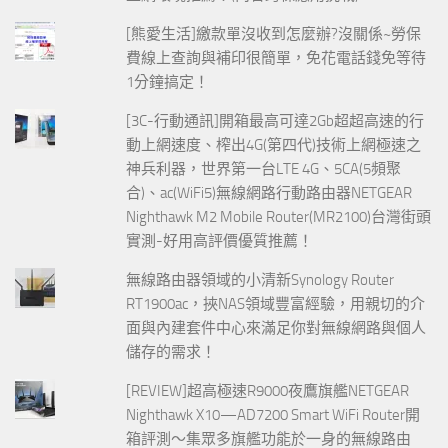
[熊愛生活]繳款單沒收到怎麼辦?沒關係~勞保
費線上查詢與補印很簡單，免花電話錢免等待
1分鐘搞定！
[3C-行動通訊]開箱最高可達2Gb超超高速的行
動上網速度、榨出4G(第四代)技術上網極速之
神兵利器，世界第一台LTE 4G、5CA(5頻聚
合)、ac(WiFi5)無線網路行動路由器NETGEAR
Nighthawk M2 Mobile Router(MR2100)台灣街頭
實測-好用高評價優質推薦！
無線路由器領域的小清新Synology Router
RT1900ac，挾NAS領域豐富經驗，用親切的介
面與內建套件中心來滿足你對無線網路與個人
儲存的需求！
[REVIEW]超高極速R9000夜鷹旗艦NETGEAR
Nighthawk X10—AD7200 Smart WiFi Router開
箱評測～集眾多旗艦功能於一身的無線路由