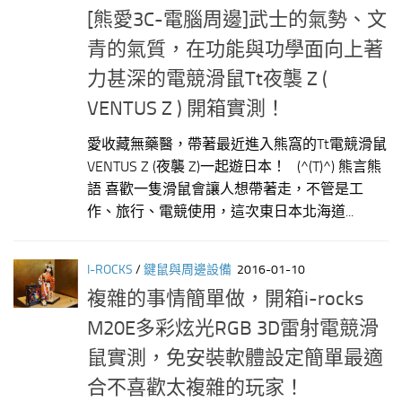
[熊愛3C-電腦周邊]武士的氣勢、文
青的氣質，在功能與功學面向上著
力甚深的電競滑鼠Tt夜襲 Z (
VENTUS Z ) 開箱實測！
愛收藏無藥醫，帶著最近進入熊窩的Tt電競滑鼠
VENTUS Z (夜襲 Z)一起遊日本！ (^(T)^) 熊言熊
語 喜歡一隻滑鼠會讓人想帶著走，不管是工
作、旅行、電競使用，這次東日本北海道...
I-ROCKS
/
鍵鼠與周邊設備
2016-01-10
複雜的事情簡單做，開箱i-rocks
M20E多彩炫光RGB 3D雷射電競滑
鼠實測，免安裝軟體設定簡單最適
合不喜歡太複雜的玩家！