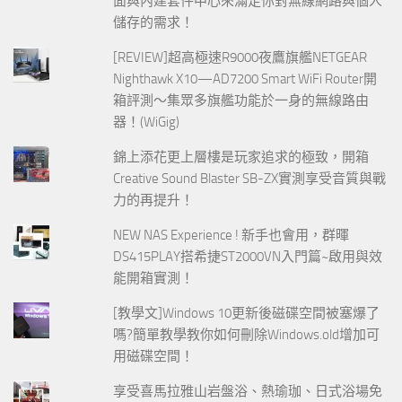
面與內建套件中心來滿足你對無線網路與個人
儲存的需求！
[REVIEW]超高極速R9000夜鷹旗艦NETGEAR
Nighthawk X10—AD7200 Smart WiFi Router開
箱評測～集眾多旗艦功能於一身的無線路由
器！(WiGig)
錦上添花更上層樓是玩家追求的極致，開箱
Creative Sound Blaster SB-ZX實測享受音質與戰
力的再提升！
NEW NAS Experience ! 新手也會用，群暉
DS415PLAY搭希捷ST2000VN入門篇~啟用與效
能開箱實測！
[教學文]Windows 10更新後磁碟空間被塞爆了
嗎?簡單教學教你如何刪除Windows.old增加可
用磁碟空間！
享受喜馬拉雅山岩盤浴、熱瑜珈、日式浴場免