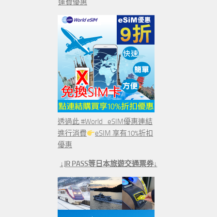
運費優惠
透過此 #World_eSIM優惠連結
進行消費
eSIM 享有10%折扣
優惠
↓JR PASS等日本旅遊交通票券↓