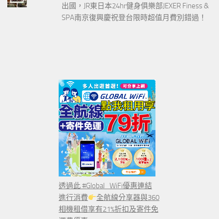
出國，JR東日本24hr健身俱樂部JEXER Finess &
SPA南京復興慶祝登台限時超值月費別錯過！
透過此 #Global_WiFi優惠連結
進行消費
全航線分享器與360
相機租借享有21%折扣及寄件免