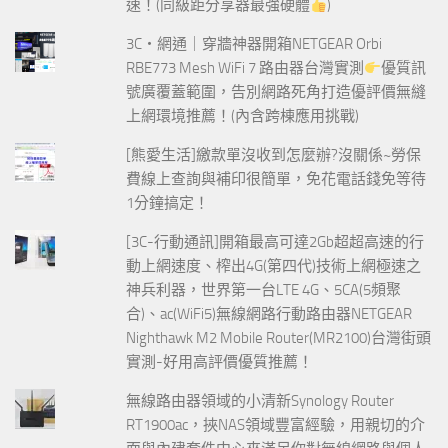
速！(同級距分享器最強硬體
)
3C‧網通｜穿牆神器開箱NETGEAR Orbi
RBE773 Mesh WiFi 7 路由器台灣實測
優質訊
號廣覆蓋範圍，告別網路死角打造優評價無縫
上網環境推薦！(內含跨棟應用挑戰)
[熊愛生活]繳款單沒收到怎麼辦?沒關係~勞保
費線上查詢與補印很簡單，免花電話錢免等待
1分鐘搞定！
[3C-行動通訊]開箱最高可達2Gb超超高速的行
動上網速度、榨出4G(第四代)技術上網極速之
神兵利器，世界第一台LTE 4G、5CA(5頻聚
合)、ac(WiFi5)無線網路行動路由器NETGEAR
Nighthawk M2 Mobile Router(MR2100)台灣街頭
實測-好用高評價優質推薦！
無線路由器領域的小清新Synology Router
RT1900ac，挾NAS領域豐富經驗，用親切的介