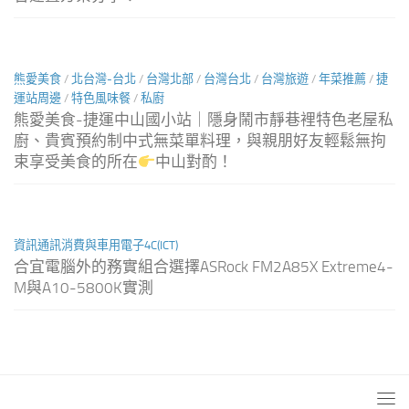
熊愛美食
/
北台灣-台北
/
台灣北部
/
台灣台北
/
台灣旅遊
/
年菜推薦
/
捷
運站周邊
/
特色風味餐
/
私廚
熊愛美食-捷運中山國小站｜隱身鬧市靜巷裡特色老屋私
廚、貴賓預約制中式無菜單料理，與親朋好友輕鬆無拘
束享受美食的所在
中山對酌！
資訊通訊消費與車用電子4C(ICT)
合宜電腦外的務實組合選擇ASRock FM2A85X Extreme4-
M與A10-5800K實測