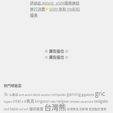
透過此 #World_eSIM優惠連結
進行消費
eSIM 享有10%折扣
優惠
※
廣告版位
※
※
廣告版位
※
熱門標籤雲
gric
3c
gaming
asus
computex
gigabyte
asustor
3c產品
amd
asrock
intel
it馬克
kingston
seagate
netgear
nas
review
hyperx
savemore
it
台灣熊
taipei
ssd
儲存裝置
wd
wifi
台灣熊生活部落
安全監控
實測