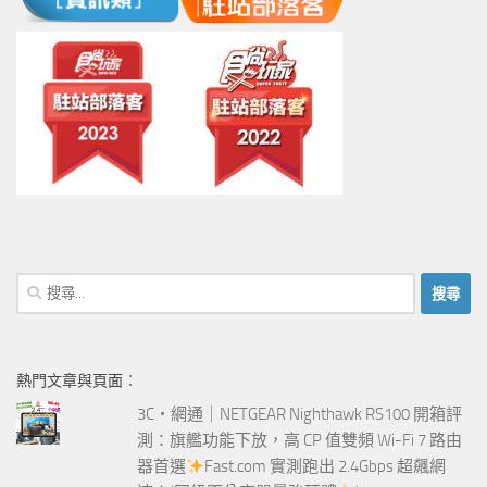
搜
尋
關
鍵
熱門文章與頁面︰
字:
3C‧網通｜NETGEAR Nighthawk RS100 開箱評
測：旗艦功能下放，高 CP 值雙頻 Wi-Fi 7 路由
器首選
Fast.com 實測跑出 2.4Gbps 超飆網