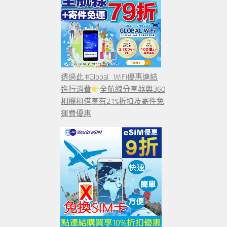
透過此 #Global_WiFi優惠連結
進行消費
全航線分享器與360
相機租借享有21%折扣及寄件免
運費優惠