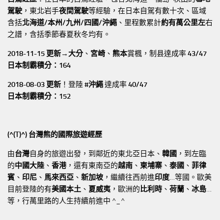
駕駛
，東北岩手
夜間駕駛
等經驗，在日本自駕有數十次、區域
含括
北海道/本州/九州/四國/沖繩
、里程數累計
約有萬公里左
右
之譜，含括季節春夏秋冬均有。
2018-11-15 更新→
大分
、
宮崎
、
熊本
賞楓，制县達成率
43/47
日本制霸積分：164
2018-08-03 更新
！登陸
#沖繩
達成率
40/47
日本制霸積分：152
(^(T)^) 台灣熊的國際旅遊經歷
由
台灣
自身的旅遊出發，到鄰近的東北亞日本、
韓國
，到左臨
的
中國大陸
、
香港
，還有東南亞的
越南
、
柬埔寨
、
泰國
、
菲律
賓
、
印尼
、
馬來西亞
、
新加坡
，繼續往西前進
印度
…等國。歐美
目前登陸的有
美國本土
、
夏威夷
，歐洲的
比利時
、
荷蘭
、
冰島
…
等，行萬里路的人生持續前進中 ^_^