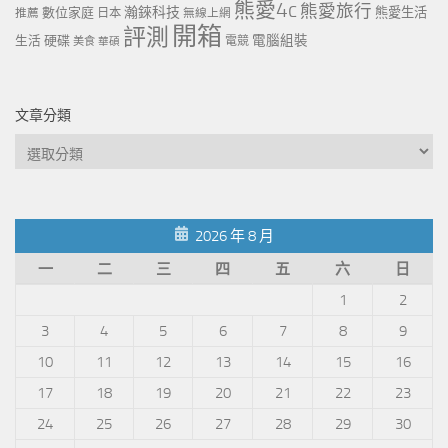
熊愛4c
熊愛旅行
瀚錸科技
數位家庭
熊愛生活
推薦
日本
無線上網
開箱
評測
電腦組裝
生活
硬碟
電競
美食
華碩
文章分類
文
章
分
類
2026 年 8 月
一
二
三
四
五
六
日
1
2
3
4
5
6
7
8
9
10
11
12
13
14
15
16
17
18
19
20
21
22
23
24
25
26
27
28
29
30