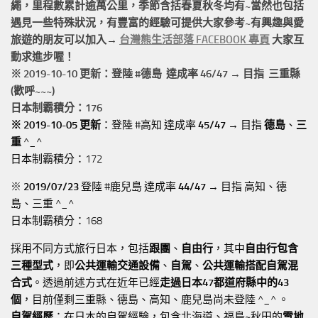
繩，
里程數累計
逾萬公里
，季節含括春夏秋冬均有~當然也包括
遇見一些特殊狀況，有豐富的經驗可提供大家參考~有興趣與愛
旅遊的朋友可以加入→
台灣熊生活部落 FACEBOOK 專頁
大家互
動求進步喔！
※ 2019-10-10 更新：登陸 #
德島
達成率 46/47 → 目指 三重縣
(歡呼~~~)
日本制霸積分：176
※ 2019-10-05 更新
：登陸 #高知 達成率
45/47
→ 目指
德島
、
三
重
^_^
日本制霸積分：172
※
2019/07/23
登陸 #鹿兒島 達成率
44/47
→ 目指 高知、德
島、三重 ^_^
日本制霸積分：168
採用不同方式旅行日本，包括
跟團
、
自由行
，其中
自由行包含
三種型式
，即
公共運輸交通設備
、
自駕
、
公共運輸搭配自駕混
合式
。透過前述方式在近年已經
走過日本47都道府縣中的43
個
，目前僅剩三重縣、德島、高知、鹿兒島尚未登陸 ^_^ 。
自駕經歷
：在日本的自駕經驗，包含北海道、福島~秋田的
雪地