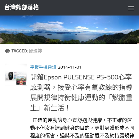
台灣熊部落格
Skip to content
TAGGED:
邱瑜婷
平板手機通訊
2014-11-01
開箱Epson PULSENSE PS-500心率
感測器，接受心率有氧教練的指導
展開規律持衡健康運動的「燃脂重
生」新生活！
正確的運動讓身心靈舒適與健康，不正確的運
動不但沒有達到健身的目的，更對身體形成不同
程度的傷害，過與不及的運動遠不及於持續規律