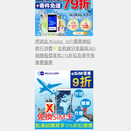
透過此 #Global_WiFi優惠連結
進行消費
全航線分享器與360
相機租借享有21%折扣及寄件免
運費優惠