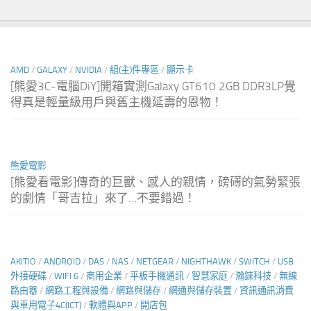
AMD
/
GALAXY
/
NVIDIA
/
組(主)件專區
/
顯示卡
[熊愛3C-電腦DiY]開箱實測Galaxy GT610 2GB DDR3LP覺
得真是輕量級用戶與舊主機延壽的恩物！
熊愛電影
[熊愛看電影]傳奇的巨獸、感人的親情，磅礡的氣勢緊張
的劇情「哥吉拉」來了…不要錯過！
AKITIO
/
ANDROID
/
DAS
/
NAS
/
NETGEAR
/
NIGHTHAWK
/
SWITCH
/
USB
外接硬碟
/
WIFI 6
/
商用企業
/
平板手機通訊
/
智慧家庭
/
瀚錸科技
/
無線
路由器
/
網路工程與設備
/
網路與儲存
/
網通與儲存裝置
/
資訊通訊消費
與車用電子4C(ICT)
/
軟體與APP
/
開店包