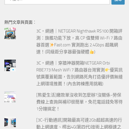
尋
關
鍵
熱門文章與頁面︰
字:
3C‧網通｜NETGEAR Nighthawk RS100 開箱評
測：旗艦功能下放，高 CP 值雙頻 Wi-Fi 7 路由
器首選
Fast.com 實測跑出 2.4Gbps 超飆網
速！(同級距分享器最強硬體
)
3C‧網通｜穿牆神器開箱NETGEAR Orbi
RBE773 Mesh WiFi 7 路由器台灣實測
優質訊
號廣覆蓋範圍，告別網路死角打造優評價無縫
上網環境推薦！(內含跨棟應用挑戰)
[熊愛生活]繳款單沒收到怎麼辦?沒關係~勞保
費線上查詢與補印很簡單，免花電話錢免等待
1分鐘搞定！
[3C-行動通訊]開箱最高可達2Gb超超高速的行
動上網速度、榨出4G(第四代)技術上網極速之