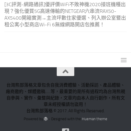
[3C評測-網路通訊]優評價WiFi不敗神機2020接班機種出
現？強化優質5G高速傳輸的NETGEAR六串流RAX50-
AX5400開箱實測→主流坪數住家優選、列入辦公室暨出
租公寓小型商店Wi-Fi 6無線網路開店包推薦！
台灣熊部落格文章包含自我消費體驗、活動採訪、產品體驗、
廠商邀約、媒體邀稿......等，最重要的是所有過程均為台灣熊親
自參與、實作、彙整與紀錄，文章均由本人自行創作，所有文
章未經授權請勿盜用！
台灣熊部落格 © 2017. All Rights Reserved.
Powered by
- Designed with the
Hueman theme