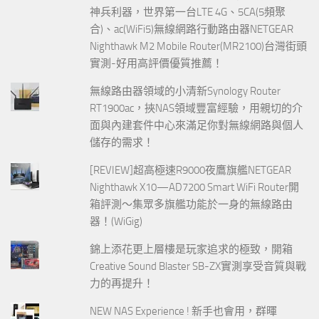
神兵利器，世界第一台LTE 4G、5CA(5頻聚
合)、ac(WiFi5)無線網路行動路由器NETGEAR
Nighthawk M2 Mobile Router(MR2100)台灣街頭
實測-好用高評價優質推薦！
無線路由器領域的小清新Synology Router
RT1900ac，挾NAS領域豐富經驗，用親切的介
面與內建套件中心來滿足你對無線網路與個人
儲存的需求！
[REVIEW]超高極速R9000夜鷹旗艦NETGEAR
Nighthawk X10—AD7200 Smart WiFi Router開
箱評測～集眾多旗艦功能於一身的無線路由
器！(WiGig)
錦上添花更上層樓是玩家追求的極致，開箱
Creative Sound Blaster SB-ZX實測享受音質與戰
力的再提升！
NEW NAS Experience ! 新手也會用，群暉