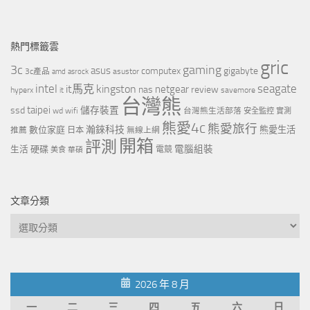
熱門標籤雲
gric
3c
gaming
asus
computex
gigabyte
asustor
3c產品
amd
asrock
intel
it馬克
kingston
seagate
netgear
nas
review
hyperx
savemore
it
台灣熊
taipei
ssd
儲存裝置
wd
wifi
台灣熊生活部落
安全監控
實測
熊愛4c
熊愛旅行
瀚錸科技
數位家庭
熊愛生活
推薦
日本
無線上網
開箱
評測
電腦組裝
生活
硬碟
電競
美食
華碩
文章分類
文
章
分
類
2026 年 8 月
一
二
三
四
五
六
日