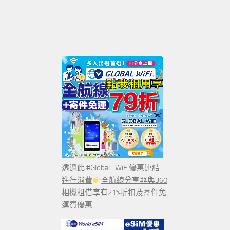
透過此 #Global_WiFi優惠連結
進行消費
全航線分享器與360
相機租借享有21%折扣及寄件免
運費優惠