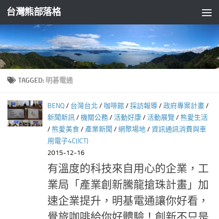
台灣熊部落格
Skip to content
TAGGED:
明碁電通
BENQ
/
台灣台北
/
咖啡館
/
採訪報導
/
政府專案計畫
/
新聞新訊
/
機關公務
/
活動好康
/
活動展覽
/
熊愛生活
/
熊愛美食
/
產業新聞
/
網聚場地
/
資訊通訊消費與車
用電子4C(ICT)
2015-12-16
有溫度的科技來自用心的企業，工
業局「產業創新騰龍搶珠計畫」加
速企業提升，明基電通讓你好看，
覺旅咖啡給你好體驗！創新不只是