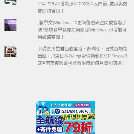
DS415PLAY搭希捷ST2000VN入門篇~啟用與效
能開箱實測！
[教學文]Windows 10更新後磁碟空間被塞爆了
嗎?簡單教學教你如何刪除Windows.old增加可
用磁碟空間！
享受喜馬拉雅山岩盤浴、熱瑜珈、日式浴場免
出國，JR東日本24hr健身俱樂部JEXER Finess &
SPA南京復興慶祝登台限時超值月費別錯過！