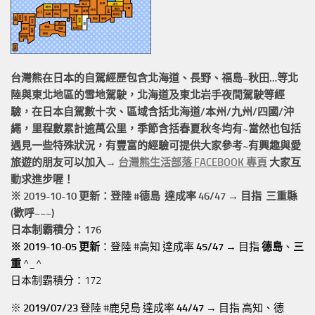
台灣熊在日本的
自駕經歷
包含北海道、長野、福島~秋田…等北
陸與東北地區的
雪地駕駛
，北海道及東北岩手
夜間駕駛
等經
驗，在日本自駕數十次、區域含括
北海道/本州/九州/四國/沖
繩，
里程數累計
逾萬公里
，季節含括春夏秋冬均有~當然也包括
遇見一些特殊狀況，有豐富的經驗可提供大家參考~有興趣與愛
旅遊的朋友可以加入→
台灣熊生活部落 FACEBOOK 專頁
大家互
動求進步喔！
※ 2019-10-10 更新：登陸 #
德島
達成率 46/47 → 目指 三重縣
(歡呼~~~)
日本制霸積分：176
※ 2019-10-05 更新
：登陸 #高知 達成率
45/47
→ 目指
德島
、
三
重
^_^
日本制霸積分：172
※
2019/07/23
登陸 #鹿兒島 達成率
44/47
→ 目指 高知、德