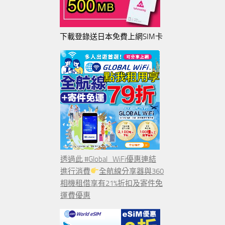
下載登錄送日本免費上網SIM卡
透過此 #Global_WiFi優惠連結
進行消費
全航線分享器與360
相機租借享有21%折扣及寄件免
運費優惠