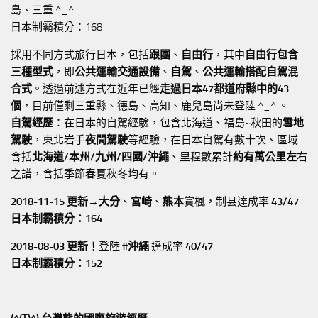
島、三重 ^_^
日本制霸積分：168
採用不同方式旅行日本，包括
跟團
、
自由行
，其中
自由行包含
三種型式
，即
公共運輸交通設備
、
自駕
、
公共運輸搭配自駕混
合式
。透過前述方式在近年已經
走過日本47都道府縣中的43
個
，目前僅剩三重縣、德島、高知、鹿兒島尚未登陸 ^_^ 。
自駕經歷
：在日本的自駕經驗，包含北海道、福島~秋田的
雪地
駕駛
，東北岩手
夜間駕駛
等經驗，在日本自駕有數十次、區域
含括
北海道/本州/九州/四國/沖繩
、里程數累計
約有萬公里左
右
之譜，含括季節春夏秋冬均有。
2018-11-15 更新→
大分
、
宮崎
、
熊本
賞楓，制县達成率
43/47
日本制霸積分：164
2018-08-03 更新
！登陸
#沖繩
達成率
40/47
日本制霸積分：152