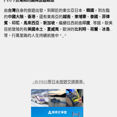
(^(T)^) 台灣熊的國際旅遊經歷
由
台灣
自身的旅遊出發，到鄰近的東北亞日本、
韓國
，到左臨
的
中國大陸
、
香港
，還有東南亞的
越南
、
柬埔寨
、
泰國
、
菲律
賓
、
印尼
、
馬來西亞
、
新加坡
，繼續往西前進
印度
…等國。歐美
目前登陸的有
美國本土
、
夏威夷
，歐洲的
比利時
、
荷蘭
、
冰島
…
等，行萬里路的人生持續前進中 ^_^
↓JR PASS等日本旅遊交通票券↓