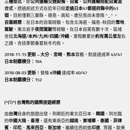
三種型式
，即
公共運輸交通設備
、
自駕
、
公共運輸搭配自駕混
合式
。透過前述方式在近年已經
走過日本47都道府縣中的43
個
，目前僅剩三重縣、德島、高知、鹿兒島尚未登陸 ^_^ 。
自駕經歷
：在日本的自駕經驗，包含北海道、福島~秋田的
雪地
駕駛
，東北岩手
夜間駕駛
等經驗，在日本自駕有數十次、區域
含括
北海道/本州/九州/四國/沖繩
、里程數累計
約有萬公里左
右
之譜，含括季節春夏秋冬均有。
2018-11-15 更新→
大分
、
宮崎
、
熊本
賞楓，制县達成率
43/47
日本制霸積分：164
2018-08-03 更新
！登陸
#沖繩
達成率
40/47
日本制霸積分：152
(^(T)^) 台灣熊的國際旅遊經歷
由
台灣
自身的旅遊出發，到鄰近的東北亞日本、
韓國
，到左臨
的
中國大陸
、
香港
，還有東南亞的
越南
、
柬埔寨
、
泰國
、
菲律
賓
、
印尼
、
馬來西亞
、
新加坡
，繼續往西前進
印度
…等國。歐美