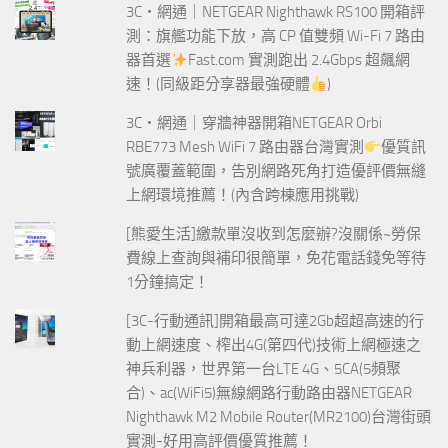
3C‧網通｜NETGEAR Nighthawk RS100 開箱評
測：旗艦功能下放，高 CP 值雙頻 Wi-Fi 7 路由
器首選
Fast.com 實測跑出 2.4Gbps 超飆網
速！(同級距分享器最強硬體
)
3C‧網通｜穿牆神器開箱NETGEAR Orbi
RBE773 Mesh WiFi 7 路由器台灣實測
優質訊
號廣覆蓋範圍，告別網路死角打造優評價無縫
上網環境推薦！(內含跨棟應用挑戰)
[熊愛生活]繳款單沒收到怎麼辦?沒關係~勞保
費線上查詢與補印很簡單，免花電話錢免等待
1分鐘搞定！
[3C-行動通訊]開箱最高可達2Gb超超高速的行
動上網速度、榨出4G(第四代)技術上網極速之
神兵利器，世界第一台LTE 4G、5CA(5頻聚
合)、ac(WiFi5)無線網路行動路由器NETGEAR
Nighthawk M2 Mobile Router(MR2100)台灣街頭
實測-好用高評價優質推薦！