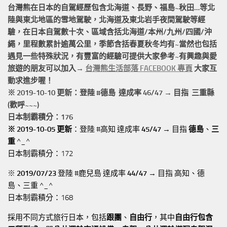
台灣熊在日本的
自駕經歷
包含北海道、長野、福島~秋田…等北
陸與東北地區的
雪地駕駛
，北海道及東北岩手
夜間駕駛
等經
驗，在日本自駕數十次、區域含括
北海道/本州/九州/四國/沖
繩，
里程數累計
逾萬公里
，季節含括春夏秋冬均有~當然也包括
遇見一些特殊狀況，有豐富的經驗可提供大家參考~有興趣與愛
旅遊的朋友可以加入→
台灣熊生活部落 FACEBOOK 專頁
大家互
動求進步喔！
※ 2019-10-10 更新：登陸 #
德島
達成率 46/47 → 目指 三重縣
(歡呼~~~)
日本制霸積分：176
※ 2019-10-05 更新
：登陸 #高知 達成率
45/47
→ 目指
德島
、
三
重
^_^
日本制霸積分：172
※
2019/07/23
登陸 #鹿兒島 達成率
44/47
→ 目指 高知、德
島、三重 ^_^
日本制霸積分：168
採用不同方式旅行日本，包括
跟團
、
自由行
，其中
自由行包含