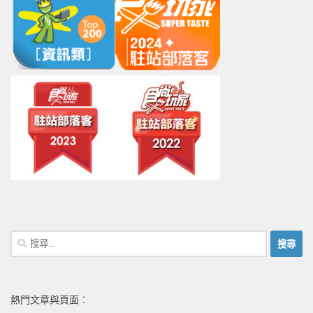
搜
尋
關
鍵
熱門文章與頁面︰
字: