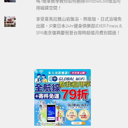
嗎?簡單教學教你如何刪除Windows.old增加可
用磁碟空間！
享受喜馬拉雅山岩盤浴、熱瑜珈、日式浴場免
出國，JR東日本24hr健身俱樂部JEXER Finess &
SPA南京復興慶祝登台限時超值月費別錯過！