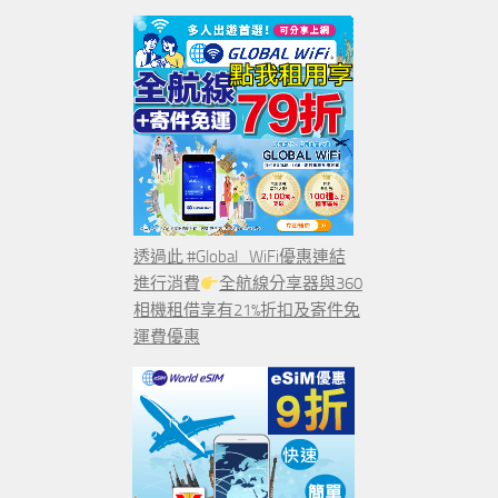
透過此 #Global_WiFi優惠連結
進行消費
全航線分享器與360
相機租借享有21%折扣及寄件免
運費優惠