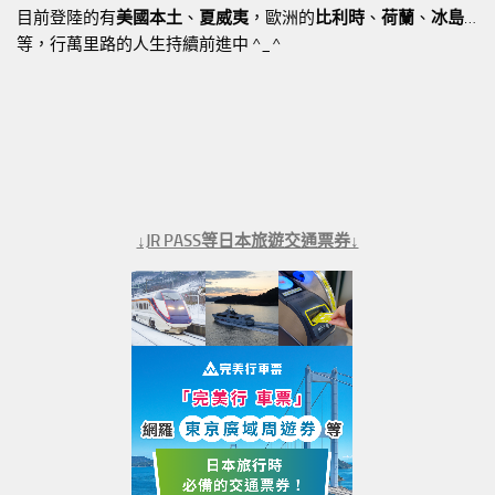
目前登陸的有
美國本土
、
夏威夷
，歐洲的
比利時
、
荷蘭
、
冰島
…
等，行萬里路的人生持續前進中 ^_^
↓JR PASS等日本旅遊交通票券↓