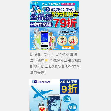
透過此 #Global_WiFi優惠連結
進行消費
全航線分享器與360
相機租借享有21%折扣及寄件免
運費優惠