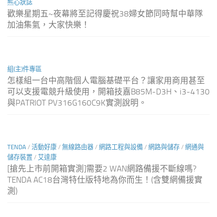
熊心狀誌
歡樂星期五~夜幕將至記得慶祝38婦女節同時幫中華隊
加油集氣，大家快樂！
組(主)件專區
怎樣組一台中高階個人電腦基礎平台？讓家用商用甚至
可以支援電競升級使用，開箱技嘉B85M-D3H、i3-4130
與PATRIOT PV316G160C9K實測說明。
TENDA
/
活動好康
/
無線路由器
/
網路工程與設備
/
網路與儲存
/
網通與
儲存裝置
/
艾達康
[搶先上市前開箱實測]需要2 WAN網路備援不斷線嗎?
TENDA AC18台灣特仕版特地為你而生！(含雙網備援實
測)