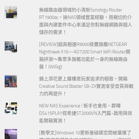
無線路由器領域的小清新Synology Router
RT1900ac，挾NAS領域豐富經驗，用親切的介
面與內建套件中心來滿足你對無線網路與個人
儲存的需求！
[REVIEW]超高極速R9000夜鷹旗艦NETGEAR
Nighthawk X10—AD7200 Smart WiFi Router開
箱評測～集眾多旗艦功能於一身的無線路由
器！(WiGig)
錦上添花更上層樓是玩家追求的極致，開箱
Creative Sound Blaster SB-ZX實測享受音質與戰
力的再提升！
NEW NAS Experience ! 新手也會用，群暉
DS415PLAY搭希捷ST2000VN入門篇~啟用與效
能開箱實測！
[教學文]Windows 10更新後磁碟空間被塞爆了