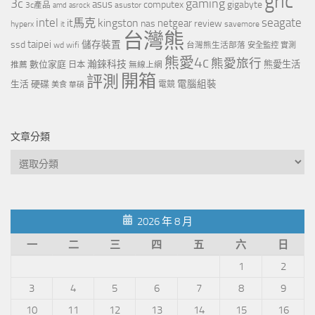
gric
3c
gaming
asus
computex
gigabyte
asustor
3c產品
amd
asrock
intel
it馬克
kingston
seagate
netgear
nas
review
hyperx
savemore
it
台灣熊
taipei
ssd
儲存裝置
wd
wifi
台灣熊生活部落
安全監控
實測
熊愛4c
熊愛旅行
瀚錸科技
數位家庭
熊愛生活
推薦
日本
無線上網
開箱
評測
電腦組裝
生活
硬碟
電競
美食
華碩
文章分類
文
章
分
類
2026 年 8 月
一
二
三
四
五
六
日
1
2
3
4
5
6
7
8
9
10
11
12
13
14
15
16