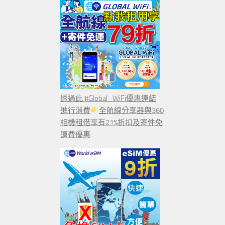
透過此 #Global_WiFi優惠連結
進行消費
全航線分享器與360
相機租借享有21%折扣及寄件免
運費優惠