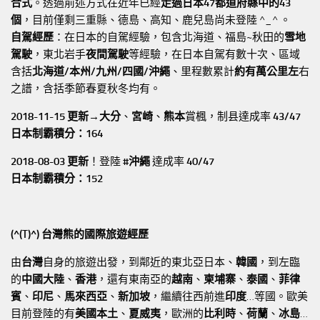
合式
。透過前述方式在近年已經
走過日本47都道府縣中的43
個
，目前僅剩三重縣、德島、高知、鹿兒島尚未登陸 ^_^ 。
自駕經歷
：在日本的自駕經驗，包含北海道、福島~秋田的
雪地
駕駛
，東北岩手
夜間駕駛
等經驗，在日本自駕有數十次、區域
含括
北海道/本州/九州/四國/沖繩
、里程數累計
約有萬公里左
右
之譜，含括季節春夏秋冬均有。
2018-11-15 更新→
大分
、
宮崎
、
熊本
賞楓，制县達成率
43/47
日本制霸積分：164
2018-08-03 更新
！登陸
#沖繩
達成率
40/47
日本制霸積分：152
(^(T)^) 台灣熊的國際旅遊經歷
由
台灣
自身的旅遊出發，到鄰近的東北亞日本、
韓國
，到左臨
的
中國大陸
、
香港
，還有東南亞的
越南
、
柬埔寨
、
泰國
、
菲律
賓
、
印尼
、
馬來西亞
、
新加坡
，繼續往西前進
印度
…等國。歐美
目前登陸的有
美國本土
、
夏威夷
，歐洲的
比利時
、
荷蘭
、
冰島
…