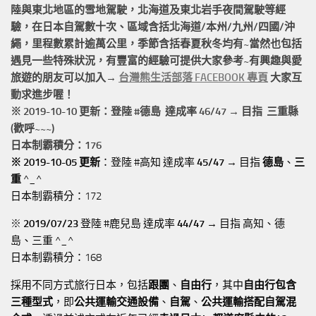
陸與東北地區的
雪地駕駛
，北海道及東北岩手
夜間駕駛
等經
驗，在日本自駕數十次、區域含括
北海道/本州/九州/四國/沖
繩，
里程數累計
逾萬公里
，季節含括春夏秋冬均有~當然也包括
遇見一些特殊狀況，有豐富的經驗可提供大家參考~有興趣與愛
旅遊的朋友可以加入→
台灣熊生活部落 FACEBOOK 專頁
大家互
動求進步喔！
※ 2019-10-10 更新：登陸 #
德島
達成率 46/47 → 目指 三重縣
(歡呼~~~)
日本制霸積分：176
※ 2019-10-05 更新
：登陸 #高知 達成率
45/47
→ 目指
德島
、
三
重
^_^
日本制霸積分：172
※
2019/07/23
登陸 #鹿兒島 達成率
44/47
→ 目指 高知、德
島、三重 ^_^
日本制霸積分：168
採用不同方式旅行日本，包括
跟團
、
自由行
，其中
自由行包含
三種型式
，即
公共運輸交通設備
、
自駕
、
公共運輸搭配自駕混