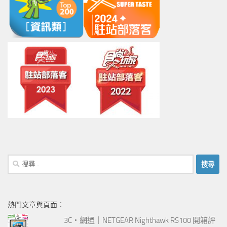
搜
尋
關
鍵
熱門文章與頁面︰
字:
3C‧網通｜NETGEAR Nighthawk RS100 開箱評