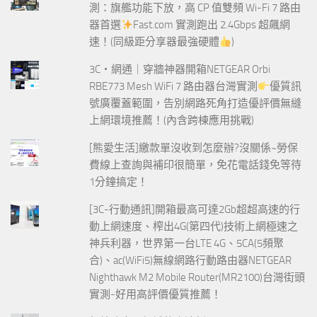
測：旗艦功能下放，高 CP 值雙頻 Wi-Fi 7 路由
器首選
Fast.com 實測跑出 2.4Gbps 超飆網
速！(同級距分享器最強硬體
)
3C‧網通｜穿牆神器開箱NETGEAR Orbi
RBE773 Mesh WiFi 7 路由器台灣實測
優質訊
號廣覆蓋範圍，告別網路死角打造優評價無縫
上網環境推薦！(內含跨棟應用挑戰)
[熊愛生活]繳款單沒收到怎麼辦?沒關係~勞保
費線上查詢與補印很簡單，免花電話錢免等待
1分鐘搞定！
[3C-行動通訊]開箱最高可達2Gb超超高速的行
動上網速度、榨出4G(第四代)技術上網極速之
神兵利器，世界第一台LTE 4G、5CA(5頻聚
合)、ac(WiFi5)無線網路行動路由器NETGEAR
Nighthawk M2 Mobile Router(MR2100)台灣街頭
實測-好用高評價優質推薦！