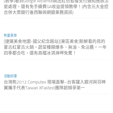
[教學]看到Google AdSense跳出紅色暫緩支付通知應該怎
麼處理，還有免手續費GA收益提領教學！(內含元大金控
合併大眾銀行後西聯與網銀業務資訊)
熊愛美食
[捷運美食地圖-國父紀念館站][東區美食]新鮮看的見的
蒙古紅蒙古火鍋，蔬菜種類爆多、無油、免沾醬，一年
四季都合吃，還有高檔冰淇淋呷免驚！
活動好康
台灣熊2012 Computex 現場直擊–台客躍入銀河與羽神
翼攜手代表Taiwan XFastest團隊超頻爭第一