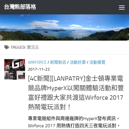
台灣熊部落格
Skip to content
TAGGED:
實況主
WIRFORCE
/
新聞新訊
/
活動好康
/
活動展覽
2017-11-22
[4C新聞][LANPATRY]金士頓專業電
競品牌HyperX以闖關體驗活動和豐
富好禮跟大家共渡這Wirforce 2017
熱鬧電玩派對！
專業電競組件與周邊廠牌的HyperX發布資訊，
Wirforce 2017 用熱情打造四天三夜電玩派對，