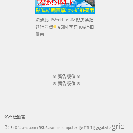
透過此 #World_eSIM優惠連結
進行消費
eSIM 享有10%折扣
優惠
※
廣告版位
※
※
廣告版位
※
熱門標籤雲
gric
3c
gaming
asus
computex
gigabyte
asustor
3c產品
amd
asrock