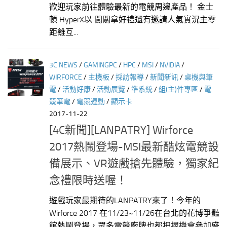
歡迎玩家前往體驗最新的電競周邊產品！ 金士
頓 HyperX以 闖關拿好禮還有邀請人氣實況主零
距離互...
3C NEWS
/
GAMINGPC
/
HPC
/
MSI
/
NVIDIA
/
WIRFORCE
/
主機板
/
採訪報導
/
新聞新訊
/
桌機與筆
電
/
活動好康
/
活動展覽
/
準系統
/
組(主)件專區
/
電
競筆電
/
電競運動
/
顯示卡
2017-11-22
[4C新聞][LANPATRY] Wirforce
2017熱鬧登場-MSI最新酷炫電競設
備展示、VR遊戲搶先體驗，獨家紀
念禮限時送喔！
遊戲玩家最期待的LANPATRY來了！今年的
Wirforce 2017 在11/23~11/26在台北的花博爭豔
館熱鬧登場，眾多電競廠牌也都把握機會參加盛