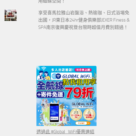
用磁碟空間！
享受喜馬拉雅山岩盤浴、熱瑜珈、日式浴場免
出國，JR東日本24hr健身俱樂部JEXER Finess &
SPA南京復興慶祝登台限時超值月費別錯過！
透過此 #Global_WiFi優惠連結