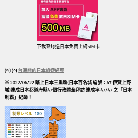
下載登錄送日本免費上網SIM卡
(^(T)^)
台灣熊的日本旅遊經歷
※ 2022/06/22 踏上日本三重縣(日本百名城 編號：47 伊賀上野
城)達成日本都道府縣47個行政體全拜訪
達成率 47/47
之「日本
制霸」紀錄！