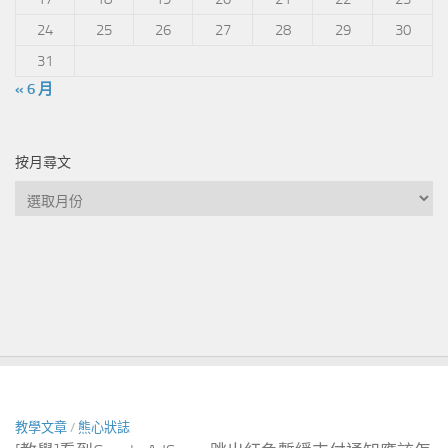
24
25
26
27
28
29
30
31
« 6 月
按月尋文
按
月
尋
文
教學文章
/
熊心狀誌