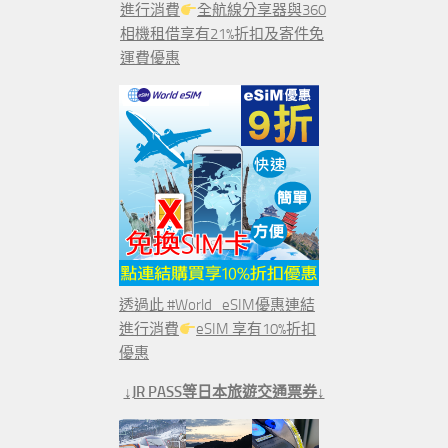
進行消費
全航線分享器與360
相機租借享有21%折扣及寄件免
運費優惠
透過此 #World_eSIM優惠連結
進行消費
eSIM 享有10%折扣
優惠
↓JR PASS等日本旅遊交通票券↓