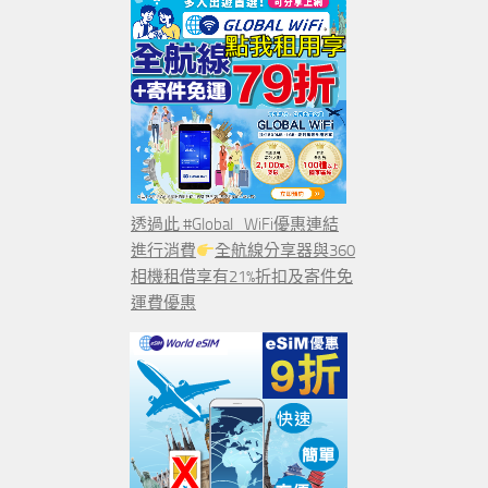
透過此 #Global_WiFi優惠連結
進行消費
全航線分享器與360
相機租借享有21%折扣及寄件免
運費優惠