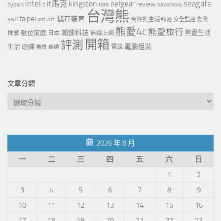
intel
it馬克
kingston
seagate
netgear
nas
review
hyperx
savemore
it
台灣熊
taipei
ssd
儲存裝置
wd
wifi
台灣熊生活部落
安全監控
實測
熊愛4c
熊愛旅行
瀚錸科技
數位家庭
熊愛生活
推薦
日本
無線上網
開箱
評測
電腦組裝
生活
硬碟
電競
美食
華碩
文章分類
文
章
分
類
2026 年 8 月
一
二
三
四
五
六
日
1
2
3
4
5
6
7
8
9
10
11
12
13
14
15
16
17
18
19
20
21
22
23