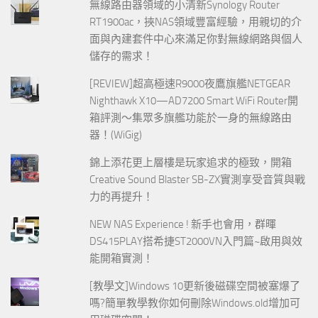
無線路由器領域的小清新Synology Router
RT1900ac，挾NAS領域豐富經驗，用親切的介
面與內建套件中心來滿足你對無線網路與個人
儲存的需求！
[REVIEW]超高極速R9000夜鷹旗艦NETGEAR
Nighthawk X10—AD7200 Smart WiFi Router開
箱評測～集眾多旗艦功能於一身的無線路由
器！(WiGig)
錦上添花更上層樓是玩家追求的極致，開箱
Creative Sound Blaster SB-ZX實測享受音質與戰
力的再提升！
NEW NAS Experience ! 新手也會用，群暉
DS415PLAY搭希捷ST2000VN入門篇~啟用與效
能開箱實測！
[教學文]Windows 10更新後磁碟空間被塞爆了
嗎?簡單教學教你如何刪除Windows.old增加可