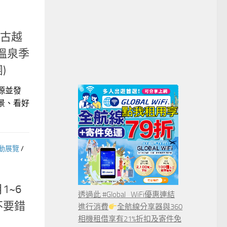
古越
溫泉季
)
源並發
景、看好
動展覽
/
1~6
透過此 #Global_WiFi優惠連結
不要錯
進行消費
全航線分享器與360
相機租借享有21%折扣及寄件免