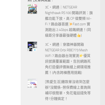
熱門文章與頁面︰
字:
3C‧網通｜NETGEAR
Nighthawk RS100 開箱評測：旗
艦功能下放，高 CP 值雙頻 Wi-
Fi 7 路由器首選
Fast.com 實
測跑出 2.4Gbps 超飆網速！(同
級距分享器最強硬體
)
3C‧網通｜穿牆神器開箱
NETGEAR Orbi RBE773 Mesh
WiFi 7 路由器台灣實測
優質
訊號廣覆蓋範圍，告別網路死
角打造優評價無縫上網環境推
薦！(內含跨棟應用挑戰)
[熊愛生活]繳款單沒收到怎麼
辦?沒關係~勞保費線上查詢與
補印很簡單，免花電話錢免等
待1分鐘搞定！