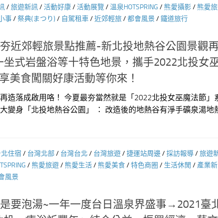
訊
/
旅遊新訊
/
活動好康
/
活動展覽
/
溫泉HOTSPRING
/
熊愛攝影
/
熊愛旅
小事
/
祭典(まつり)
/
自駕租車
/
近郊輕旅
/
都會風景
/
鐵道旅行
最夯近郊輕旅景點推薦-新北投地熱谷公園景觀
坐式岩盤浴等十特色地景，攜手2022北投女
街享美食闖關好康活動等你來！
造落成啟用咯！ 今夏最夯當然就是「2022北投女巫魔法節」
造大變身「北投地熱谷公園」 ： 改造後的地熱谷有淨手礦泉湯地
台北住宿
/
台灣北部
/
台灣台北
/
台灣旅遊
/
捷運站周邊
/
採訪報導
/
旅遊
SPRING
/
熊愛旅遊
/
熊愛生活
/
熊愛美食
/
特色商圈
/
生活休閒
/
產業新
會風景
就是要泡湯~一年一度台日溫泉界盛事→2021臺