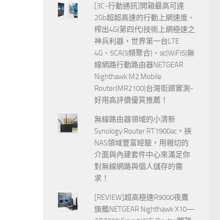
[3C-行動通訊]開箱最高可達
2Gb超超高速的行動上網速度、
榨出4G(第四代)技術上網極速之
神兵利器，世界第一台LTE
4G、5CA(5頻聚合)、ac(WiFi5)無
線網路行動路由器NETGEAR
Nighthawk M2 Mobile
Router(MR2100)台灣街頭實測-
好用高評價優質推薦！
無線路由器領域的小清新
Synology Router RT1900ac，挾
NAS領域豐富經驗，用親切的
介面與內建套件中心來滿足你
對無線網路與個人儲存的需
求！
[REVIEW]超高極速R9000夜鷹
旗艦NETGEAR Nighthawk X10—