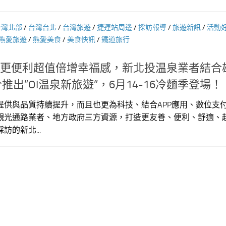
台灣北部
/
台灣台北
/
台灣旅遊
/
捷運站周邊
/
採訪報導
/
旅遊新訊
/
活動
熊愛旅遊
/
熊愛美食
/
美食快訊
/
鐵道旅行
旅遊更便利超值倍增幸福感，新北投温泉業者結合
y聯合推出”OI温泉新旅遊”，6月14-16冷麵季登場！
提供與品質持續提升，而且也更為科技、結合APP應用、數位支
觀光通路業者、地方政府三方資源，打造更友善、便利、舒適、
的新北...