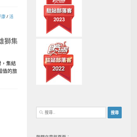
好康
/
活
雄獅集
付，集結
超值的旅
搜
尋
關
鍵