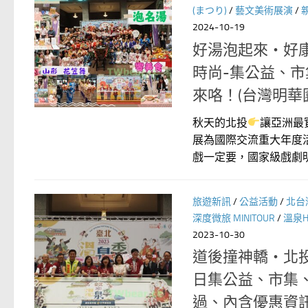
(まつり)
/
藝文美術展演
/
2024-10-19
好湯泡起來‧好
時尚-集公益、市
來咯！(台灣明華
秋天的北投
讓亞洲最
展為國際交流重大年度
戲一定要，國家級戲劇明華
旅遊新訊
/
公益活動
/
北台
深度微旅 MINITOUR
/
溫泉HO
2023-10-30
道後撞神轎‧北投
日集公益、市集
過、內含優惠資訊