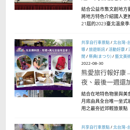
結合公益市集文創地方
將地方特色介紹國人更
21屆的2023臺北溫泉季以
共享自行車景點
/
北台灣-
導
/
旅遊新訊
/
活動好康
/
閒
/
祭典(まつり)
/
藝文美
2022-08-30
熊愛旅行報好康
夜、最後一週還
結合在地特色物景與美食
月底由具全台唯一坐式
用之最夯近郊輕旅景點「新
共享自行車景點
/
北台灣-