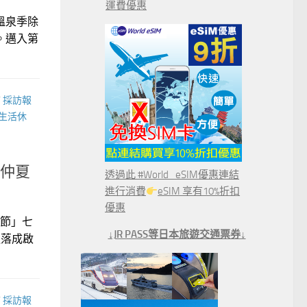
運費優惠
溫泉季除
。邁入第
/
採訪報
生活休
仲夏
透過此 #World_eSIM優惠連結
進行消費
eSIM 享有10%折扣
優惠
法節」七
↓JR PASS等日本旅遊交通票券↓
造落成啟
/
採訪報