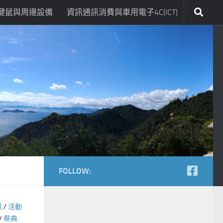
鍵鼠與周邊設備
資訊通訊消費與車用電子4C(ICT)
FOLLOW:
訊
/
活動
/
祭典