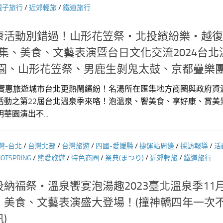
親子旅行
/
近郊輕旅
/
鐵道旅行
康活動別錯過！山形花笠祭‧北投繽紛樂‧越復
集、美食、文藝表演暨台日文化交流2024台北
園、山形花笠祭、男鹿生剝鬼太鼓、京都疊樂團
實惠旅遊城市台北更熱鬧繽紛！名湯所在匯集地方商圈與政府資
活動之第22屆台北溫泉季來咯！泡溫泉、饗美食、享好康、賞美
園演出不...
灣-台北
/
台灣北部
/
台灣旅遊
/
四國-愛媛縣
/
捷運站周邊
/
採訪報導
/
活
TSPRING
/
熊愛旅遊
/
特色商圈
/
祭典(まつり)
/
近郊輕旅
/
鐵道旅行
納福祭‧溫泉饗宴泡湯趣2023臺北溫泉季11月
、美食、文藝表演盛大登場！(撞神轎四年一次
)