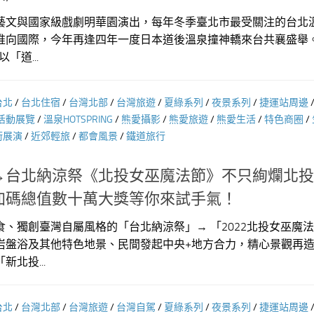
藝文與國家級戲劇明華園演出，每年冬季臺北市最受關注的台北
推向國際，今年再逢四年一度日本道後溫泉撞神轎來台共襄盛舉
「道...
台北
/
台北住宿
/
台灣北部
/
台灣旅遊
/
夏綠系列
/
夜景系列
/
捷運站周邊
活動展覽
/
溫泉HOTSPRING
/
熊愛攝影
/
熊愛旅遊
/
熊愛生活
/
特色商圈
/
術展演
/
近郊輕旅
/
都會風景
/
鐵道旅行
→台北納涼祭《北投女巫魔法節》不只絢爛北投
加碼總值數十萬大獎等你來試手氣！
、獨創臺灣自屬風格的「台北納涼祭」→ 「2022北投女巫魔
岩盤浴及其他特色地景、民間發起中央+地方合力，精心景觀再
北投...
台北
/
台灣北部
/
台灣旅遊
/
台灣自駕
/
夏綠系列
/
夜景系列
/
捷運站周邊