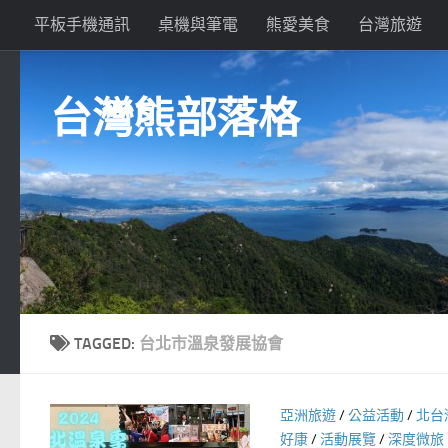
平板手機通訊
桌機與筆電
熊愛美食
台灣旅遊
Skip to content
台灣熊部落格
TAGGED:
台北市溫泉發展協會
亞洲旅遊
/
公益活動
/
北台
好康
/
活動展覽
/
深度微旅 M