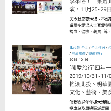
季來咯！「集氣
演，11月25~
天冷就是要泡湯、不然
讓眾多愛湯人士喜愛與
捐血、健檢、義賣…等，及
北台灣-台北
/
台北住宿
/
/
熊愛旅遊
/
鐵道旅行
2019-10-16
[熊愛旅行]四年
2019/10/3
搖滾北投、明華
文化、藝術、美
倍受歡迎年年擴大活動規
投車站及周邊區域展開，