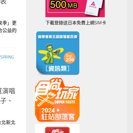
表
泉季」更
下載登錄送日本免費上網SIM卡
合公益的
SPRING
幫演唱
子、
台北新北