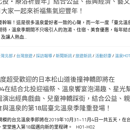
北投‧療浴祈豐年」結合公益、振興經濟、藝文
29日大家一起來祈福集氣迎豐年！
要幹嘛！這是很多溫泉愛好者一致的心聲，而一年一度「臺北溫
期待，溫泉季期間不只吸引人的泡湯、住宿、美食優惠，每年結
讓人熱血...
台灣北部
/
台灣旅遊
/
採訪報導
/
新聞新訊
/
旅遊新訊
/
活動好康
/
溫泉HOT
一度超受歡迎的日本松山道後撞神轎即將在
1~11/04在結合北投迎福祭、溫泉饗宴泡湯趣、星光
園演出經典戲曲、兒童神轎踩街，結合公益、親
食與溫泉的第18屆臺北溫泉季隆重登場！
模的台北溫泉季即將在2019年10月31~11月4日一共五天，在
堂堂進入第18屆邁向新的里程碑。 H01-H02