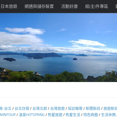
日本旅遊
網通與儲存裝置
活動好康
組(主)件專區
灣-台北
/
台北住宿
/
台灣北部
/
台灣旅遊
/
採訪報導
/
新聞新訊
/
旅遊新
INITOUR
/
溫泉HOTSPRING
/
熊愛旅遊
/
熊愛生活
/
特色商圈
/
生活休閒