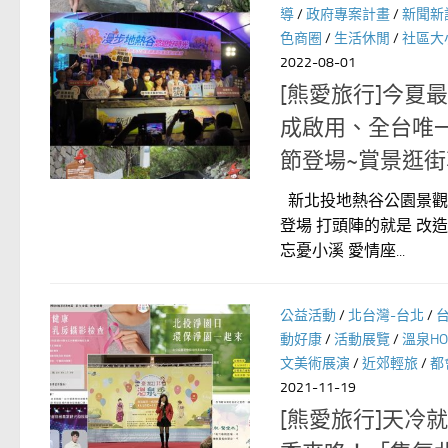
導
/
政府專案計畫
/
新聞新
色商圈
/
生活休閒
/
社區大
2022-08-01
[熊愛旅行]今夏
成啟用、全台唯一
節登場~賞景逛
新北投地熱谷公園景觀再
登場 打頭陣的就是 改
忘憂小溪 愛情座...
公益活動
/
北台灣-台北
/
動好康
/
活動展覽
/
溫泉HOT
文美術展演
/
近郊輕旅
/
都
2021-11-19
[熊愛旅行]天冷