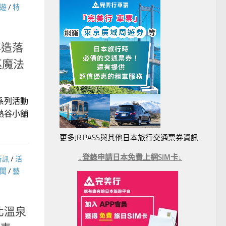
遊
/
特
再造落
巫魔法
系列活動
熱谷小舖
更多JR PASS與其他日本旅行交通票券資訊
↓登錄申請日本免費上網SIM卡↓
新訊
/
活
聞
/
藝
北溫泉