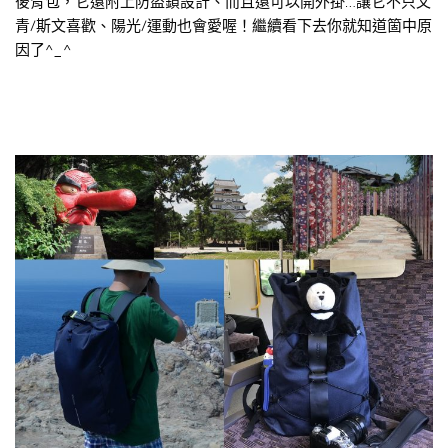
後背包，它還附上防盜鎖設計、而且還可以開外掛…讓它不只文
青/斯文喜歡、陽光/運動也會愛喔！繼續看下去你就知道箇中原
因了^_^