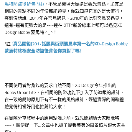
馬特防盜後背包(*註)
，不管是機場大廳還是觀光景點，尤其是
相同的景點不同的年份都能預見，你就知道它真的是大流行，
夯到沒話說…2017年在宮島遇見、2018年的此刻宮島又遇見，
還有~還有更強大的是~~~連在KITTY新幹線車上都可以遇見XD
Design Bobby 蒙馬特 ^_^！
*註
[真品開箱]2017話題與街頭遇見率第一名的XD-Design Bobby
蒙馬特終極安全防盜後背包你買對了嗎?
不同使用者對背包的要求自然不同，XD Design今年推出的
Bobby Urban Lite，在相同的防盜功能下加入了防盜鎖的設計，
在一致的簡約原則下有不一樣的風格設計，經過實際的開箱體
驗覺得相當好用也推薦給大家！
在實際分享旅程中的應用點滴之前，就先開箱給大家瞧瞧咯
~~~，順便提一下…文章中也抓了幾張美美的風景照片跟大家共