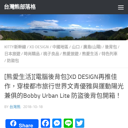
台灣熊部落格
Skip to content
KITTY新幹線
/
XD DESIGN
/
中國地區
/
山口
/
廣島(山陽)
/
後背包
/
日本旅遊
/
時尚精品
/
桃子良品
/
熊愛旅遊
/
熊愛生活
/
特色列車
/
防盜包
[熊愛生活][電腦後背包]XD DESIGN再推佳
作，穿梭都市旅行世界文青優雅與運動陽光
兼俱的Bobby Urban Lite 防盜後背包開箱！
BY
台灣熊
·
2018-10-18
Facebook
Messenger
Line
Twitter
Share