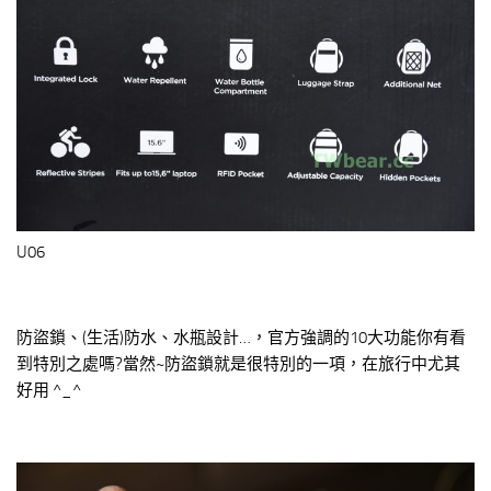
U06
防盜鎖、(生活)防水、水瓶設計…，官方強調的10大功能你有看
到特別之處嗎?當然~防盜鎖就是很特別的一項，在旅行中尤其
好用 ^_^