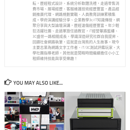
耘，歷經程式設計、系統分析軟體洗禮，走過零售消
費市場、展場經歷、客服維護技術經歷豐富，產品經
銷推廣代理、網路規劃實戰、人員教育訓練累積集
成。學府演講經驗分享、企業教學3c/iT知識傳授，網
聚分享與大型論壇演講，歷經滄傷經歷豐富。年少輕
狂活躍社團、走過軍旅任過教官，iT經營篳路藍縷、
3C盛世一路相隨成長，學識深造研究社群自我提昇、
回饋社會網路執筆，這就是台灣熊的人生故事。現今
主要志業為網路文字工作者、iT/3C測試評鑑玩家、大
學社團指導老師，其他就是閒暇時間繼續擔任小小工
程師維持技能與享受樂趣！
YOU MAY ALSO LIKE...