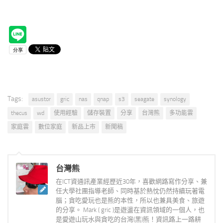
Tags:
asustor
gric
nas
qnap
s3
seagate
synology
thecus
wd
使用經驗
儲存裝置
分享
台灣熊
多功能雲
家庭雲
數位家庭
新品上市
新聞稿
台灣熊
在ICT資通訊產業經歷近30年，喜歡網路寫作分享、兼
任大學社團指導老師、同時基於熱忱仍然持續玩著電
腦；貪吃愛玩也是熊的本性，所以也兼具美食、旅遊
的分享。 Mark ( gric )是遊盪在資訊領域的一個人，也
是愛遊山玩水與貪吃的台灣(黑)熊！資訊路上一路耕