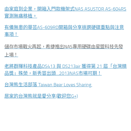
由家庭到企業，開箱入門款機架式NAS ASUSTOR AS-604RS
實測無痛移植。
有備無患的華芸AS-609RD開箱與分享挑選硬碟重點與注意
事項！
儲存市場戰火再起，希捷推出NAS專用硬碟由星盟科技先發
上場！
老將群暉科技產品DS413 與 DS213air 獲得第 21 屆「台灣精
品獎」殊榮，新秀冒出頭…2013NAS市場可期！
台灣熊生活部落 Taiwan Bear Loves Sharing.
居家的台灣熊就是愛分享(歡迎您G+)