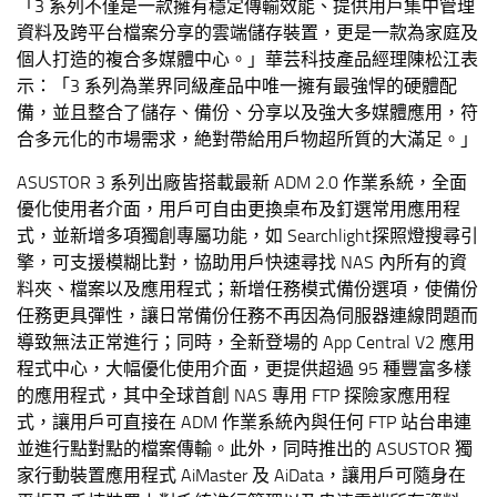
「3 系列不僅是一款擁有穩定傳輸效能、提供用戶集中管理
資料及跨平台檔案分享的雲端儲存裝置，更是一款為家庭及
個人打造的複合多媒體中心。」華芸科技產品經理陳松江表
示：「3 系列為業界同級產品中唯一擁有最強悍的硬體配
備，並且整合了儲存、備份、分享以及強大多媒體應用，符
合多元化的巿場需求，絶對帶給用戶物超所質的大滿足。」
ASUSTOR 3 系列出廠皆搭載最新 ADM 2.0 作業系統，全面
優化使用者介面，用戶可自由更換桌布及釘選常用應用程
式，並新增多項獨創專屬功能，如 Searchlight探照燈搜尋引
擎，可支援模糊比對，協助用戶快速尋找 NAS 內所有的資
料夾、檔案以及應用程式；新增任務模式備份選項，使備份
任務更具彈性，讓日常備份任務不再因為伺服器連線問題而
導致無法正常進行；同時，全新登場的 App Central V2 應用
程式中心，大幅優化使用介面，更提供超過 95 種豐富多樣
的應用程式，其中全球首創 NAS 專用 FTP 探險家應用程
式，讓用戶可直接在 ADM 作業系統內與任何 FTP 站台串連
並進行點對點的檔案傳輸。此外，同時推出的 ASUSTOR 獨
家行動裝置應用程式 AiMaster 及 AiData，讓用戶可隨身在