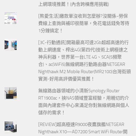
上網環境推薦！(內含跨棟應用挑戰)
[熊愛生活]繳款單沒收到怎麼辦?沒關係~勞保
費線上查詢與補印很簡單，免花電話錢免等待
1分鐘搞定！
[3C-行動通訊]開箱最高可達2Gb超超高速的行
動上網速度、榨出4G(第四代)技術上網極速之
神兵利器，世界第一台LTE 4G、5CA(5頻聚
合)、ac(WiFi5)無線網路行動路由器NETGEAR
Nighthawk M2 Mobile Router(MR2100)台灣街頭
實測-好用高評價優質推薦！
無線路由器領域的小清新Synology Router
RT1900ac，挾NAS領域豐富經驗，用親切的介
面與內建套件中心來滿足你對無線網路與個人
儲存的需求！
[REVIEW]超高極速R9000夜鷹旗艦NETGEAR
Nighthawk X10—AD7200 Smart WiFi Router開