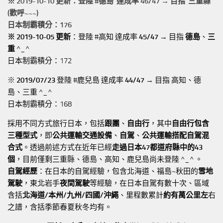
※ 2019-10-10 更新：登陸 #
德島
達成率 46/47 → 目指 三重縣
(歡呼~~~)
日本制霸積分：176
※ 2019-10-05 更新
：登陸 #高知 達成率
45/47
→ 目指
德島
、
三
重
^_^
日本制霸積分：172
※
2019/07/23
登陸 #鹿兒島 達成率
44/47
→ 目指 高知、德
島、三重 ^_^
日本制霸積分：168
採用不同方式旅行日本，包括
跟團
、
自由行
，其中
自由行包含
三種型式
，即
公共運輸交通設備
、
自駕
、
公共運輸搭配自駕混
合式
。透過前述方式在近年已經
走過日本47都道府縣中的43
個
，目前僅剩三重縣、德島、高知、鹿兒島尚未登陸 ^_^ 。
自駕經歷
：在日本的自駕經驗，包含北海道、福島~秋田的
雪地
駕駛
，東北岩手
夜間駕駛
等經驗，在日本自駕有數十次、區域
含括
北海道/本州/九州/四國/沖繩
、里程數累計
約有萬公里左
右
之譜，含括季節春夏秋冬均有。