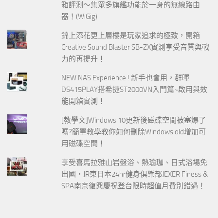
箱評測～集眾多旗艦功能於一身的無線路由
器！(WiGig)
錦上添花更上層樓是玩家追求的極致，開箱
Creative Sound Blaster SB-ZX實測享受音質與戰
力的再提升！
NEW NAS Experience ! 新手也會用，群暉
DS415PLAY搭希捷ST2000VN入門篇~啟用與效
能開箱實測！
[教學文]Windows 10更新後磁碟空間被塞爆了
嗎?簡單教學教你如何刪除Windows.old增加可
用磁碟空間！
享受喜馬拉雅山岩盤浴、熱瑜珈、日式浴場免
出國，JR東日本24hr健身俱樂部JEXER Finess &
SPA南京復興慶祝登台限時超值月費別錯過！