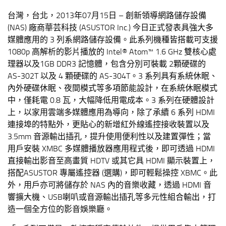
台灣
，
台北
，
2013
年
07
月
15
日
– 創新領導網路儲存設備
(NAS) 廠商華芸科技 (ASUSTOR Inc.) 今日正式發表具強大多
媒體應用的 3 列系網路儲存設備。此系列機種皆搭載可支援
1080p 高解析的影片播放的 Intel® Atom™ 1.6 GHz 雙核心處
理器以及1GB DDR3 記憶體，包含分別可裝載 2顆硬碟的
AS-302T 以及 4 顆硬碟的 AS-304T。3 系列具有系統休眠、
內外硬碟休眠、夜間模式等多項節能設計，在系統休眠模式
中，僅耗電 0.8 瓦，大幅降低用電成本。3 系列在硬體設計
上，以家用雲端多媒體應用為導向，除了承續 6 系列 HDMI
連接埠的特點外，更貼心的新增紅外線遙控接收裝置以及
3.5mm 音源輸出插孔，提升使用便利性以及建置彈性；當
用戶安裝 XMBC 多媒體播放器應用程式後，即可透過 HDMI
直接輸出影音至高畫質 HDTV 或其它具 HDMI 顯示裝置上，
搭配ASUSTOR 專屬遙控器 (選購)，即可輕鬆操控 XBMC。此
外，用戶亦可將儲存於 NAS 內的音樂收藏，透過 HDMI 音
響擴大機、USB喇叭或音源輸出插孔等多元性組合輸出，打
造一個全方位的影音娛樂廳。