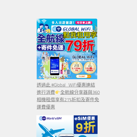
透過此 #Global_WiFi優惠連結
進行消費
全航線分享器與360
相機租借享有21%折扣及寄件免
運費優惠