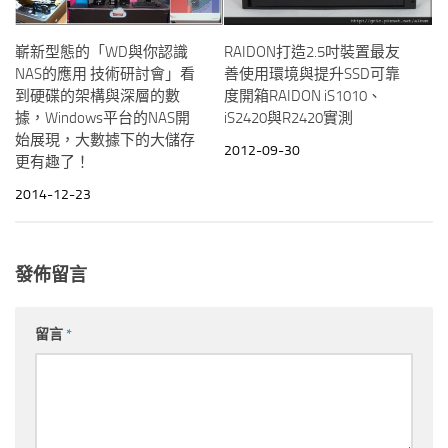
RAIDON打造2.5吋裝置最友
嶄新型態的「WD與你認識
善使用環境與提升SSD可靠
NAS的應用 技術研討會」看
度開箱RAIDON iS1010、
到硬碟的架構與深層的數
iS2420與R2420實測
據，Windows平台的NAS開
始展現，大數據下的大儲存
2012-09-30
更有趣了！
2014-12-23
發佈留言
留言
*