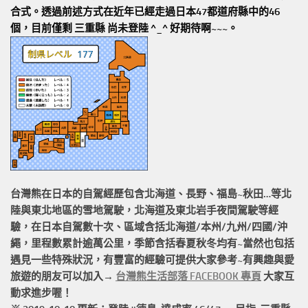
合式。透過前述方式在近年已經走過日本47都道府縣中的46
個，目前僅剩 三重縣 尚未登陸 ^_^ 好期待啊~~~。
台灣熊在日本的
自駕經歷
包含北海道、長野、福島~秋田…等北
陸與東北地區的
雪地駕駛
，北海道及東北岩手
夜間駕駛
等經
驗，在日本自駕數十次、區域含括
北海道/本州/九州/四國/沖
繩，
里程數累計
逾萬公里
，季節含括春夏秋冬均有~當然也包括
遇見一些特殊狀況，有豐富的經驗可提供大家參考~有興趣與愛
旅遊的朋友可以加入→
台灣熊生活部落 FACEBOOK 專頁
大家互
動求進步喔！