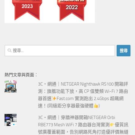
搜
尋
關
鍵
熱門文章與頁面︰
字:
3C‧網通｜NETGEAR Nighthawk RS100 開箱評
測：旗艦功能下放，高 CP 值雙頻 Wi-Fi 7 路由
器首選
Fast.com 實測跑出 2.4Gbps 超飆網
速！(同級距分享器最強硬體
)
3C‧網通｜穿牆神器開箱NETGEAR Orbi
RBE773 Mesh WiFi 7 路由器台灣實測
優質訊
號廣覆蓋範圍，告別網路死角打造優評價無縫