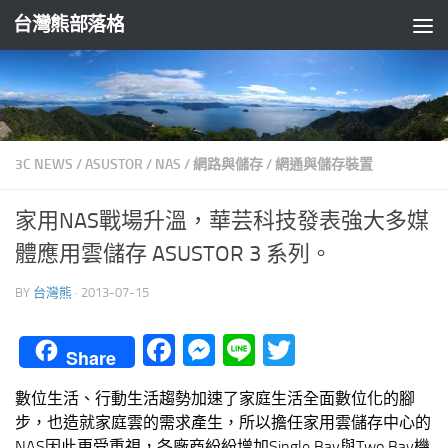
台灣熊部落格
Skip to content
3C NEWS
/
ASUSTOR
/
NAS
/
網路與儲存
/
網通與儲存裝置
家用NAS戰場升溫，華芸科技發表強大多媒
體應用雲儲存 ASUSTOR 3 系列。
BY
台灣熊
·
2013-07-15
Facebook
Messenger
Line
Twitter
Share
數位生活、行動生活趨勢加速了家庭生活全面數位化的腳
步，也造就家庭雲的需求產生，所以擔任家用雲儲存中心的
NAS因此更受重視，各廠商紛紛增加Single Bay與Two Bay機