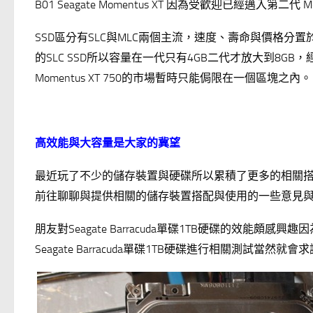
B01 Seagate Momentus XT 因為受歡迎已經邁入第二代 Mom
SSD區分有SLC與MLC兩個主流，速度、壽命與價格分置於
的SLC SSD所以容量在一代只有4GB二代才放大到8
Momentus XT 750的市場暫時只能侷限在一個區塊之內。
高效能與大容量是大家的冀望
最近玩了不少的儲存裝置與硬碟所以累積了更多的相關
前往聊聊與提供相關的儲存裝置搭配與使用的一些意見
朋友對Seagate Barracuda單碟1TB硬碟的效
Seagate Barracuda單碟1TB硬碟進行相關測試當