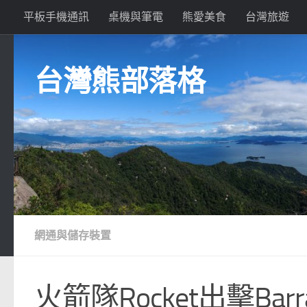
平板手機通訊
桌機與筆電
熊愛美食
台灣旅遊
Skip to content
台灣熊部落格
網通與儲存裝置
火箭隊Rocket出擊Barracu