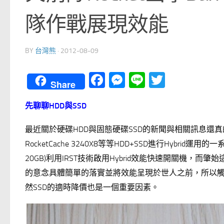
隊作戰展現效能
BY
台灣熊
·
2012-08-09
Facebook
Messenger
Line
Twitter
Share
先聊聊HDD與SSD
最近關於硬碟HDD與固態硬碟SSD的新聞與相關訊息還真的
RocketCache 3240X8等等HDD+SSD進行Hybrid
20GB)利用IRST技術啟用Hybrid效能快速開關機，而肇始這一H
的意念具體簡單的落實並將效能呈現於世人之前，所以觸發了
然SSD的適時降價也是一個重要因素。