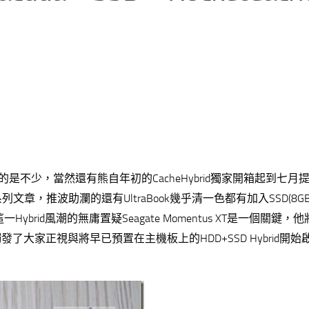
是不少，當然還有熊自年初的CacheHybrid獨家開箱起到七月
運用的一系列文章，推波助瀾的還有UltraBook幾乎清一色都有加入SSD(8G
ybrid風潮的無庸置疑Seagate Momentus XT是一個關鍵，他將H
大家正視與將早已預置在主機板上的HDD+SSD Hybrid開始