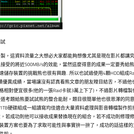
測試
後製，這資料流量之大想必大家都能夠想像尤其是現在影片都講
受的將近500MB/s的效能，當然這麼得意的成果一定要秀給
存裝置的挑戰熊也很有興趣…所以也試過使用4顆HDD組成Raid
2的讀取/寫入成績優異成績，當場讓沒有認真看熊文章的朋友瞠目結舌，不過
相對便宜很多(他的一張Raid卡就3萬上下了)，不過影片轉檔製
一道考題給熊要試試熊的整合能耐，題目很簡單他也很恩澤的同
cuda單碟1TB硬碟組成一組讀寫均佳適合大量資料處理與影音轉檔製作
意，若成功則他可以接收成果替換現在的組合，若不成功則修理
裝置方案也要為了求取可能性與事實拚一拚了，成功的話這樣的
件啦。