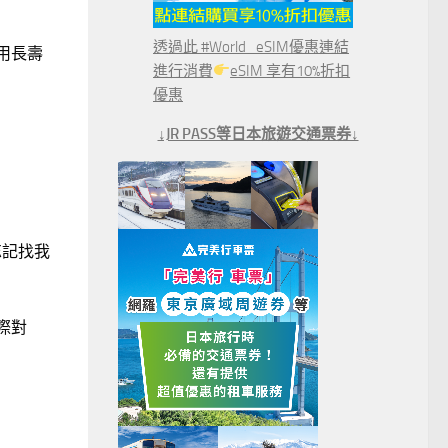
透過此 #World_eSIM優惠連結
採用長壽
進行消費
eSIM 享有10%折扣
優惠
↓JR PASS等日本旅遊交通票券↓
忘記找我
實際對