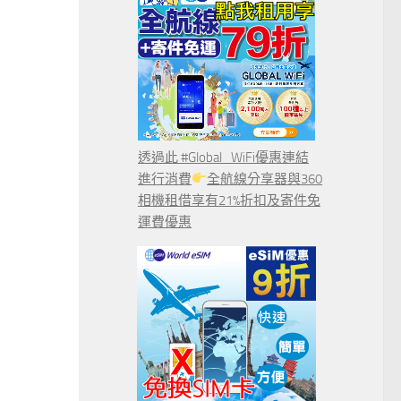
透過此 #Global_WiFi優惠連結
進行消費
全航線分享器與360
相機租借享有21%折扣及寄件免
運費優惠