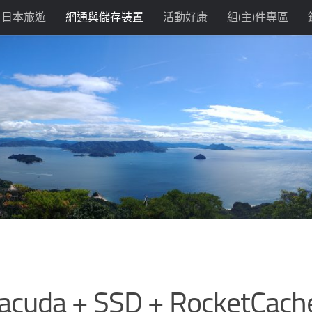
日本旅遊
網通與儲存裝置
活動好康
組(主)件專區
da + SSD + RocketCac