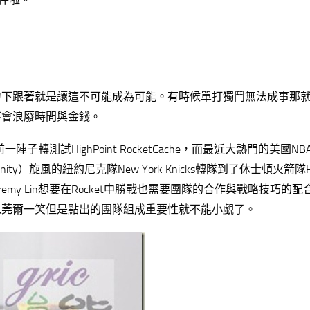
力下跟著就是讓這不可能成為可能。有時候單打獨鬥無法成事那
不會浪廢時間與金錢。
前一陣子轉測試HighPoint RocketCache，而最近大熱門的美國N
ity）旋風的紐約尼克隊New York Knicks轉隊到了休士頓火箭隊Ho
eremy Lin想要在Rocket中勝戰也需要團隊的合作與戰略技巧的
以莞爾一笑但是點出的團隊組成重要性就不能小覷了。