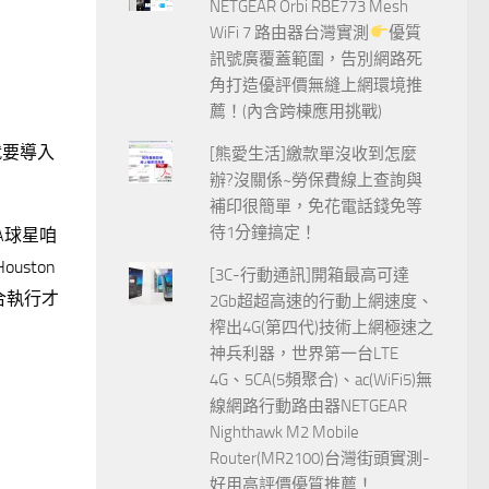
NETGEAR Orbi RBE773 Mesh
WiFi 7 路由器台灣實測
優質
訊號廣覆蓋範圍，告別網路死
角打造優評價無縫上網環境推
薦！(內含跨棟應用挑戰)
就要導入
[熊愛生活]繳款單沒收到怎麼
辦?沒關係~勞保費線上查詢與
補印很簡單，免花電話錢免等
待1分鐘搞定！
BA球星咱
uston
[3C-行動通訊]開箱最高可達
配合執行才
2Gb超超高速的行動上網速度、
榨出4G(第四代)技術上網極速之
神兵利器，世界第一台LTE
4G、5CA(5頻聚合)、ac(WiFi5)無
線網路行動路由器NETGEAR
Nighthawk M2 Mobile
Router(MR2100)台灣街頭實測-
好用高評價優質推薦！