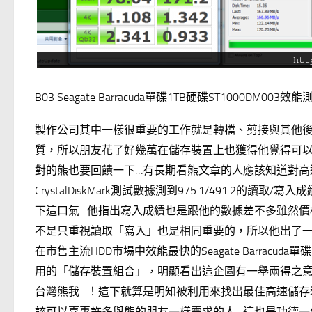
.
B03 Seagate Barracuda單碟1TB硬碟ST1000DM003效能
製作公司其中一樣很重要的工作就是轉檔、剪接與其他
質，所以朋友花了好幾萬在儲存裝置上也獲得他覺得可以接
對的熊也要回饋一下…有長期看熊文章的人應該知道對高速儲
CrystalDiskMark測試數據測到975.1/491.
下這口氣…他指出寫入成績也是跟他的數據差不多雖然價格
不是只重視讀取「寫入」也是相同重要的，所以他出了
在市售主流HDD市場中效能最快的Seagate Barra
用的「儲存裝置組合」，明顯看出這企圖有一舉兩得之
台灣熊我…！這下就算是明知被利用來找出最佳高速儲存
該可以嘉惠許多與熊的朋友一樣需求的人…這也是功德一