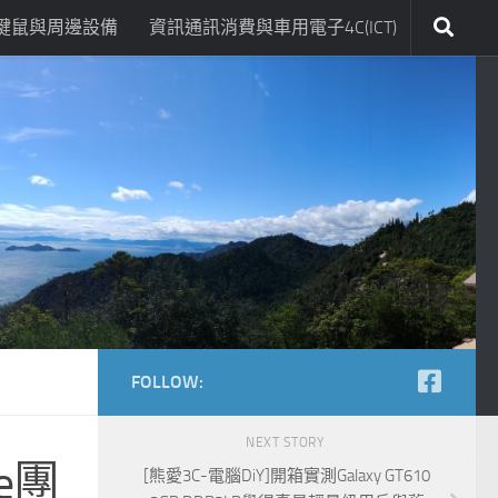
鍵鼠與周邊設備
資訊通訊消費與車用電子4C(ICT)
FOLLOW:
NEXT STORY
he團
[熊愛3C-電腦DiY]開箱實測Galaxy GT610