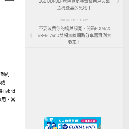
2GB DDR3LP覺得真是輕量級用戶與舊
主機延壽的恩物！
PREVIOUS STORY
不要浪費你的錢與頻寬，開箱EDIMAX
BR-6475nD雙頻無線網路分享器實測大
發現！
提到的
B或
ybrid
啟用，當