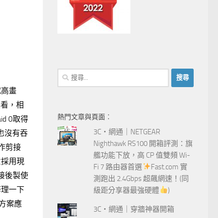
搜
尋
究高畫
關
熊看，相
鍵
熱門文章與頁面︰
 0取得
字:
3C‧網通｜NETGEAR
他也沒有吞
Nighthawk RS100 開箱評測：旗
作剪接
艦功能下放，高 CP 值雙頻 Wi-
意採用現
Fi 7 路由器首選
Fast.com 實
剪接後製使
測跑出 2.4Gbps 超飆網速！(同
修理一下
級距分享器最強硬體
)
方案應
3C‧網通｜穿牆神器開箱