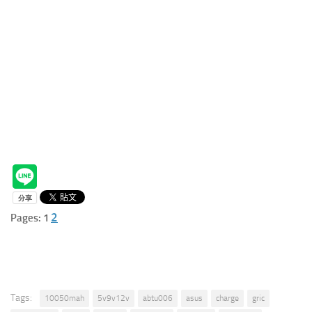
2
Pages:
1
Tags:
10050mah
5v9v12v
abtu006
asus
charge
gric