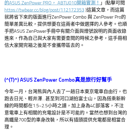
的ASUS ZenPower PRO， ABTU010開箱實測！
」(點擊可閱
https://twbear.cc/blog/post/112172353
)這篇文章，而這篇
就將省下來的版面進行ZenPower Combo 與 ZenPower Pro的
簡單差異比較，提供想要在這兩者中做選擇的人參考。也順
手把ASUS ZenPower手冊中有關介面與燈號說明的頁面收錄
進來，作為自己與大家有需要查閱的時候之參考，這手冊相
信大家開完箱之後是不會攜帶區去的。
(^(T)^)
ASUS ZenPower Combo
真是旅行好幫手
今年一月，台灣熊與內人去了一趟日本東京電車自由行，也
跑去日光、輕井澤…甚至到河口湖拍富士山，因為搭乘新幹
線的時間都在1.5~2.5小時之譜，加上身為4C部落客，不注
意電車上有相關的充電設計是不可能的。當然也想到台灣的
高鐵是700型的車身改裝，所以有插頭提供充電都是相當合
理。