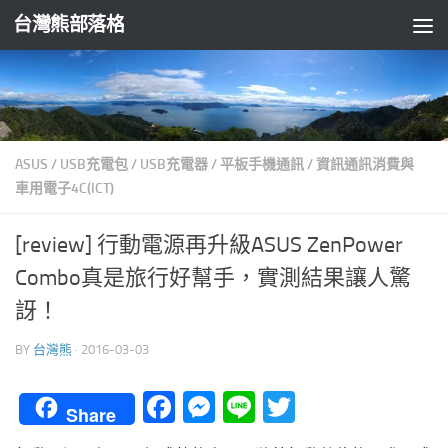
台灣熊部落格
Skip to content
ASUS
/
USB充電包
/
USB充電器
/
平板手機通訊
/
資訊通訊消費與
車用電子4C(ICT)
[review] 行動電源再升級ASUS ZenPower
Combo真是旅行好幫手，實測結果讓人驚
訝！
BY
台灣熊
·
2016-03-03
Facebook
Messenger
Line
Twitter
Share