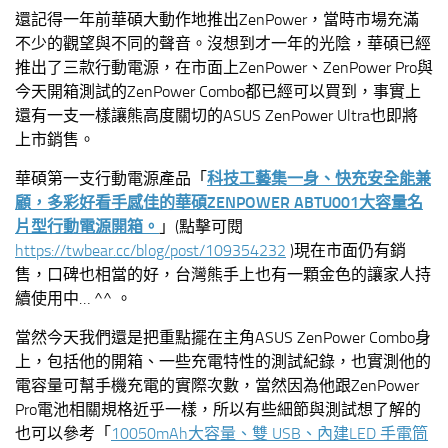
還記得一年前華碩大動作地推出ZenPower，當時市場充滿
不少的觀望與不同的聲音。沒想到才一年的光陰，華碩已經
推出了三款行動電源，在市面上ZenPower、ZenPower Pro與
今天開箱測試的ZenPower Combo都已經可以買到，事實上
還有一支一樣讓熊高度關切的ASUS ZenPower Ultra也即將
上市銷售。
華碩第一支行動電源產品「
科技工藝集一身、快充安全能兼
顧，多彩好看手感佳的華碩ZENPOWER ABTU001大容量名
片型行動電源開箱。
」(點擊可閱
https://twbear.cc/blog/post/109354232
)現在市面仍有銷
售，口碑也相當的好，台灣熊手上也有一顆金色的讓家人持
續使用中… ^^ 。
當然今天我們還是把重點擺在主角ASUS ZenPower Combo身
上，包括他的開箱、一些充電特性的測試紀錄，也實測他的
電容量可幫手機充電的實際次數，當然因為他跟ZenPower
Pro電池相關規格近乎一樣，所以有些細節與測試想了解的
也可以參考「
10050mAh大容量、雙 USB、內建LED 手電筒