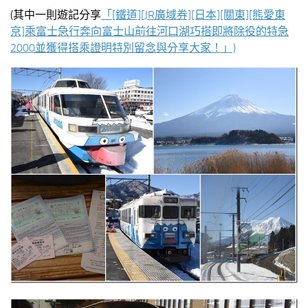
(其中一則遊記分享
「[鐵道][JR廣域券][日本][關東][熊愛東
京]乘富士急行奔向富士山前往河口湖巧搭即將除役的特急
2000並獲得搭乘證明特別留念與分享大家！」)