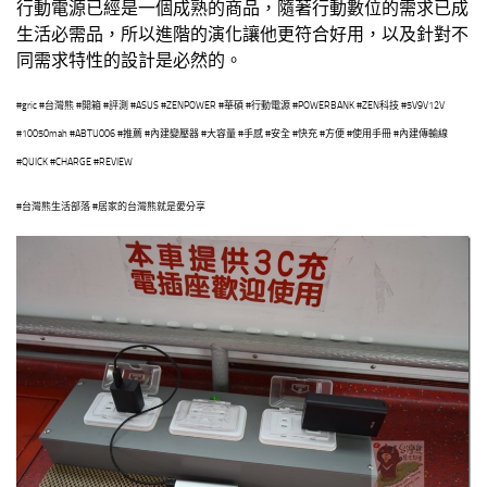
行動電源已經是一個成熟的商品，隨著行動數位的需求已成
生活必需品，所以進階的演化讓他更符合好用，以及針對不
同需求特性的設計是必然的。
#gric #台灣熊 #開箱 #評測 #ASUS #ZENPOWER #華碩 #行動電源 #POWERBANK #ZEN科技 #5V9V12V
#10050mah #ABTU006 #推薦 #內建變壓器 #大容量 #手感 #安全 #快充 #方便 #使用手冊 #內建傳輸線
#QUICK #CHARGE #REVIEW
#台灣熊生活部落 #居家的台灣熊就是愛分享