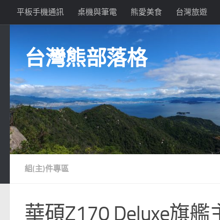
平板手機通訊
桌機與筆電
熊愛美食
台灣旅遊
Skip to content
台灣熊部落格
組(主)件專區
華碩Z170 Delux