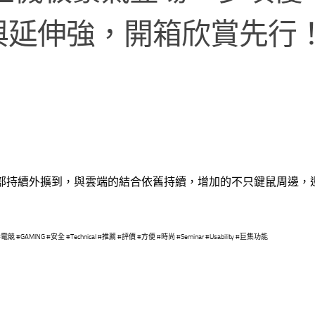
與延伸強，開箱欣賞先行
部持續外擴到，與雲端的結合依舊持續，增加的不只鍵鼠周邊，
競 #GAMING #安全 #Technical #推薦 #評價 #方便 #時尚 #Seminar #Usability #巨集功能