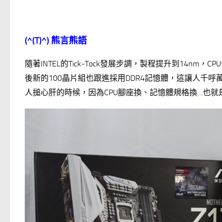
(^(T)^)
熊言熊語
隨著INTEL的Tick-Tock發展步調，製程提升到14nm
後新的100晶片組也跟進採用DDR4記憶體，這讓人千
人搥心肝的時候，因為CPU腳座換、記憶體規格換…也就