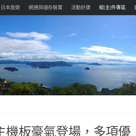
日本旅遊
網通與儲存裝置
活動好康
組(主)件專區
e旗艦主機板豪氣登場，多項優