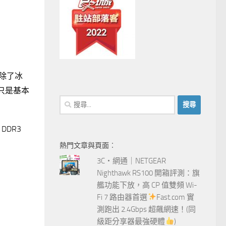
除了冰
只是基本
搜
尋
關
DDR3
鍵
熱門文章與頁面︰
字:
3C‧網通｜NETGEAR
Nighthawk RS100 開箱評測：旗
艦功能下放，高 CP 值雙頻 Wi-
Fi 7 路由器首選
Fast.com 實
測跑出 2.4Gbps 超飆網速！(同
級距分享器最強硬體
)