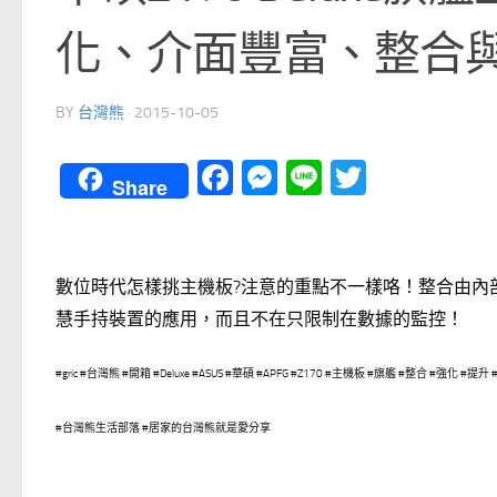
化、介面豐富、整合
BY
台灣熊
·
2015-10-05
Facebook
Messenger
Line
Twitter
Share
數位時代怎樣挑主機板?注意的重點不一樣咯！整合由內
慧手持裝置的應用，而且不在只限制在數據的監控！
#gric #台灣熊 #開箱 #Deluxe #ASUS #華碩 #APFG #Z170 #主機板 #旗艦 #整合 #強化 #提升 #電
#台灣熊生活部落 #居家的台灣熊就是愛分享