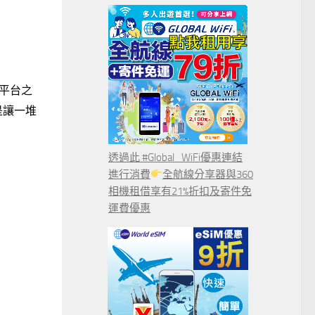
9平台之
是讓一堆
透過此 #Global_WiFi優惠連結
進行消費
全航線分享器與360
相機租借享有21%折扣及寄件免
運費優惠