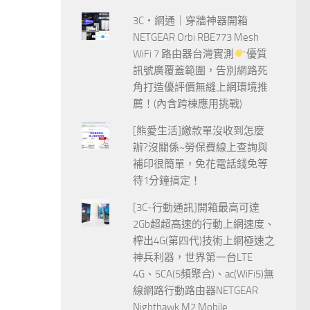
3C‧網通｜穿牆神器開箱
NETGEAR Orbi RBE773 Mesh
WiFi 7 路由器台灣實測
優質
訊號廣覆蓋範圍，告別網路死
角打造優評價無縫上網環境推
薦！(內含跨棟應用挑戰)
[熊愛生活]繳款單沒收到怎麼
辦?沒關係~勞保費線上查詢與
補印很簡單，免花電話錢免等
待1分鐘搞定！
[3C-行動通訊]開箱最高可達
2Gb超超高速的行動上網速度、
榨出4G(第四代)技術上網極速之
神兵利器，世界第一台LTE
4G、5CA(5頻聚合)、ac(WiFi5)無
線網路行動路由器NETGEAR
Nighthawk M2 Mobile