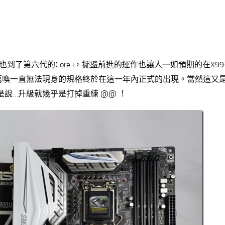
，CPU也到了第六代的Core i，擺盪前進的運作也讓人一如預期的在X9
呼萬喚一直無法現身的規格終於在這一年內正式的出現。當然這又
是說…升級就幾乎是打掉重練 @@ ！