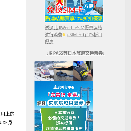
透過此 #World_eSIM優惠連結
進行消費
eSIM 享有10%折扣
優惠
↓JR PASS等日本旅遊交通票券↓
使用上的
UXE身