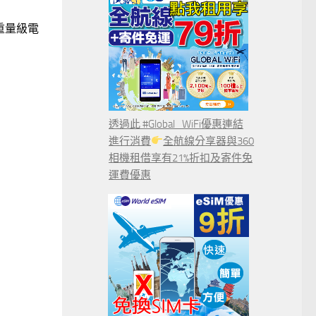
非重量級電
透過此 #Global_WiFi優惠連結
進行消費
全航線分享器與360
相機租借享有21%折扣及寄件免
運費優惠