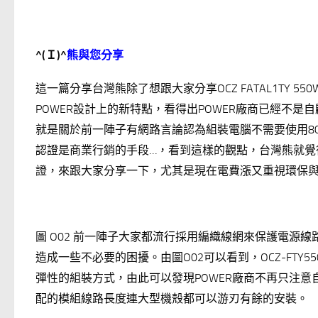
^(
Ｉ
)^
熊與您分享
這一篇分享台灣熊除了想跟大家分享OCZ FATAL1TY
POWER設計上的新特點，看得出POWER廠商已經不
就是關於前一陣子有網路言論認為組裝電腦不需要使用80 
認證是商業行銷的手段…，看到這樣的觀點，台灣熊就覺
證，來跟大家分享一下，尤其是現在電費漲又重視環保
圖 O02 前一陣子大家都流行採用編織線網來保護電源
造成一些不必要的困擾。由圖O02可以看到，OCZ-FTY5
彈性的組裝方式，由此可以發現POWER廠商不再只注意自
配的模組線路長度連大型機殼都可以游刃有餘的安裝。