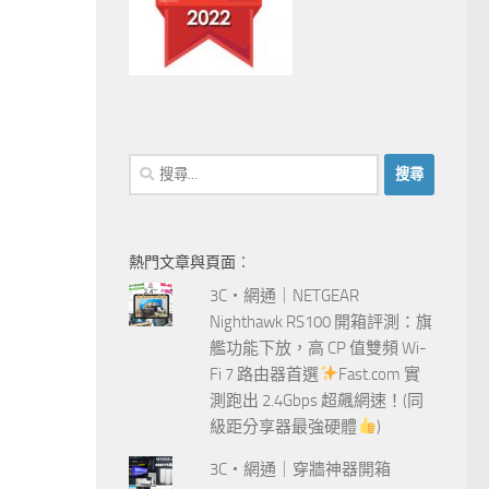
搜
尋
關
鍵
熱門文章與頁面︰
字:
3C‧網通｜NETGEAR
Nighthawk RS100 開箱評測：旗
艦功能下放，高 CP 值雙頻 Wi-
Fi 7 路由器首選
Fast.com 實
測跑出 2.4Gbps 超飆網速！(同
級距分享器最強硬體
)
3C‧網通｜穿牆神器開箱