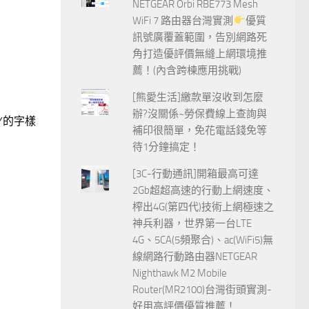
NETGEAR Orbi RBE773 Mesh
WiFi 7 路由器台灣實測
優質
訊號廣覆蓋範圍，告別網路死
角打造優評價無縫上網環境推
薦！(內含跨棟應用挑戰)
[熊愛生活]繳款單沒收到怎麼
辦?沒關係~勞保費線上查詢與
DY的字樣
補印很簡單，免花電話錢免等
待1分鐘搞定！
[3C-行動通訊]開箱最高可達
2Gb超超高速的行動上網速度、
榨出4G(第四代)技術上網極速之
神兵利器，世界第一台LTE
4G、5CA(5頻聚合)、ac(WiFi5)無
線網路行動路由器NETGEAR
Nighthawk M2 Mobile
Router(MR2100)台灣街頭實測-
好用高評價優質推薦！