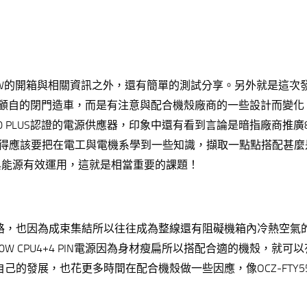
 550W的開箱與相關資訊之外，還有簡單的測試分享。另外就是這次
是自顧自的閉門造車，而是有注意與配合機殼廠商的一些設計而變化
PLUS認證的電源供應器，印象中還有看到言論是暗指廠商推廣80 
得應該要把在電工與電機系學到一些知識，擷取一點點搭配甚麼是
與能源有效運用，這就是相當重要的課題！
線路，也因為成束集結所以往往成為整線還有阻礙機箱內冷熱空氣
50W CPU4+4 PIN電源因為身材瘦扁所以搭配合適的機殼，就可
己的發展，也花更多時間在配合機殼做一些因應，像OCZ-FTY5