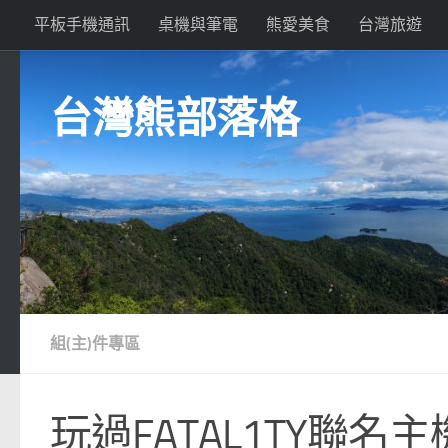
平板手機通訊
桌機與筆電
熊愛美食
台灣旅遊
Skip to content
台灣熊部落格
組(主)件專區
玩過FATAL1TY聯