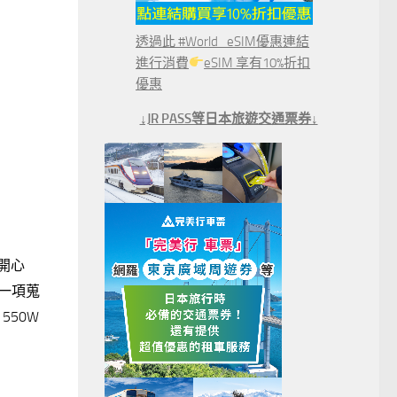
透過此 #World_eSIM優惠連結
進行消費
eSIM 享有10%折扣
優惠
↓JR PASS等日本旅遊交通票券↓
蠻開心
一項蒐
550W