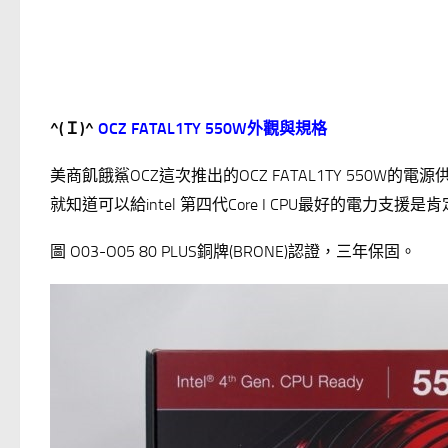
^(
Ｉ
)^
OCZ FATAL1TY 550W
外觀與規格
美商飢餓鯊OCZ這次推出的OCZ FATAL1TY 550W的電源供
就知道可以給intel 第四代Core I CPU最好的電力支援是肯
圖 O03-O05 80 PLUS銅牌(BRONE)認證，三年保固。