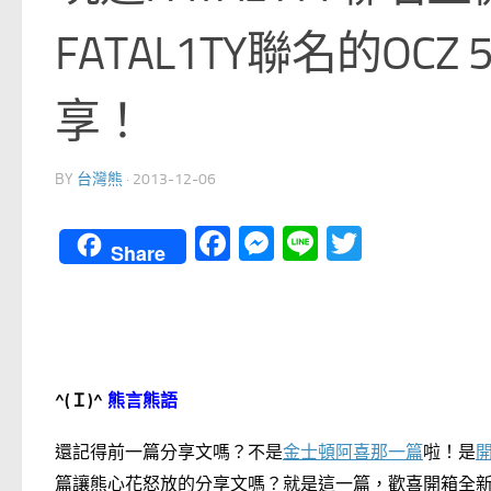
FATAL1TY聯名的OCZ
享！
BY
台灣熊
·
2013-12-06
Facebook
Messenger
Line
Twitter
Share
^(
Ｉ
)^
熊言熊語
還記得前一篇分享文嗎？不是
金士頓阿喜那一篇
啦！是
開
篇讓熊心花怒放的分享文嗎？就是這一篇，歡喜開箱全新FAT