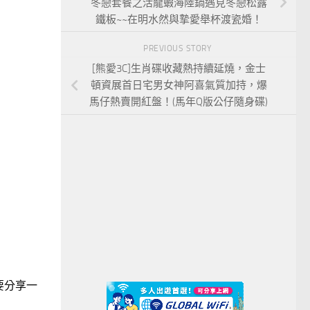
冬戀套餐之活龍蝦海陸鍋遇見冬戀松露
鐵板~~在明水然與摯愛舉杯渡瓷婚！
PREVIOUS STORY
[熊愛3C]生肖碟收藏熱持續延燒，金士
頓資展首日宅男女神阿喜氣質加持，爆
馬仔熱賣開紅盤！(馬年Q版公仔隨身碟)
要分享一