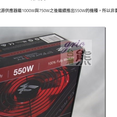
ATAL1TY 電源供應器繼1000W與750W之後繼續推出550W的機種，所以