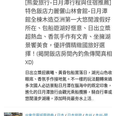
[熊愛旅行-日月潭行程與住宿推薦]
特色飯店力麗儷山林會館-日月潭
館全棟木造亞洲第一大悠閒渡假好
所在、包船遊湖好愜意、日出立槳
超熱血、香氛手作有文青、坐擁湖
景饗美食，優評價精緻國旅好選
擇！(揭開飯店房間內釣魚傳聞真相
XD)
日出立槳迎晨曦、黃昏包船賞落日，湖光山色收
眼底、香氛手作接地氣。不一樣的玩法翻轉來過
多次國人必訪景點日月潭在腦海中的既定印象，
進化的日月潭旅行由觀光乘船攬勝，騎自行車或
悠閒漫步湖邊，添加時尚最夯水上活...
JR東京廣域周遊券
/
日本
/
日本旅遊
/
本州
/
本州-關