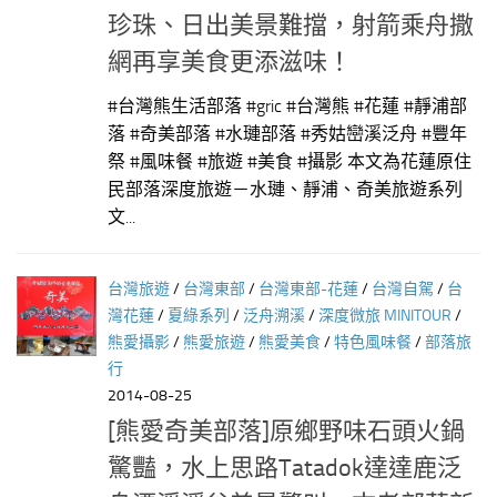
珍珠、日出美景難擋，射箭乘舟撒
網再享美食更添滋味！
#台灣熊生活部落 #gric #台灣熊 #花蓮 #靜浦部
落 #奇美部落 #水璉部落 #秀姑巒溪泛舟 #豐年
祭 #風味餐 #旅遊 #美食 #攝影 本文為花蓮原住
民部落深度旅遊－水璉、靜浦、奇美旅遊系列
文...
台灣旅遊
/
台灣東部
/
台灣東部-花蓮
/
台灣自駕
/
台
灣花蓮
/
夏綠系列
/
泛舟溯溪
/
深度微旅 MINITOUR
/
熊愛攝影
/
熊愛旅遊
/
熊愛美食
/
特色風味餐
/
部落旅
行
2014-08-25
[熊愛奇美部落]原鄉野味石頭火鍋
驚豔，水上思路Tatadok達達鹿泛