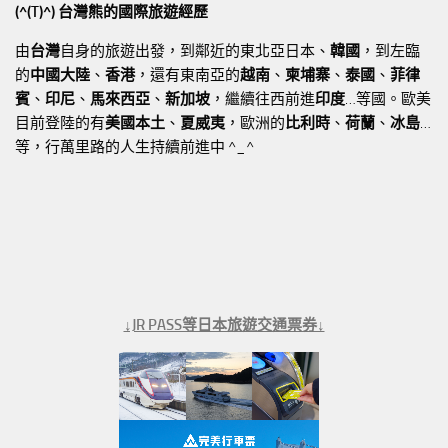
(^(T)^) 台灣熊的國際旅遊經歷
由
台灣
自身的旅遊出發，到鄰近的東北亞日本、
韓國
，到左臨
的
中國大陸
、
香港
，還有東南亞的
越南
、
柬埔寨
、
泰國
、
菲律
賓
、
印尼
、
馬來西亞
、
新加坡
，繼續往西前進
印度
…等國。歐美
目前登陸的有
美國本土
、
夏威夷
，歐洲的
比利時
、
荷蘭
、
冰島
…
等，行萬里路的人生持續前進中 ^_^
↓JR PASS等日本旅遊交通票券↓