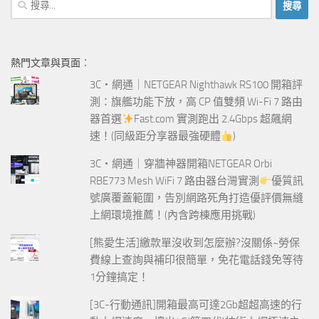
搜
尋
關
鍵
熱門文章與頁面︰
字:
3C‧網通｜NETGEAR Nighthawk RS100 開箱評
測：旗艦功能下放，高 CP 值雙頻 Wi-Fi 7 路由
器首選
Fast.com 實測跑出 2.4Gbps 超飆網
速！(同級距分享器最強硬體
)
3C‧網通｜穿牆神器開箱NETGEAR Orbi
RBE773 Mesh WiFi 7 路由器台灣實測
優質訊
號廣覆蓋範圍，告別網路死角打造優評價無縫
上網環境推薦！(內含跨棟應用挑戰)
[熊愛生活]繳款單沒收到怎麼辦?沒關係~勞保
費線上查詢與補印很簡單，免花電話錢免等待
1分鐘搞定！
[3C-行動通訊]開箱最高可達2Gb超超高速的行