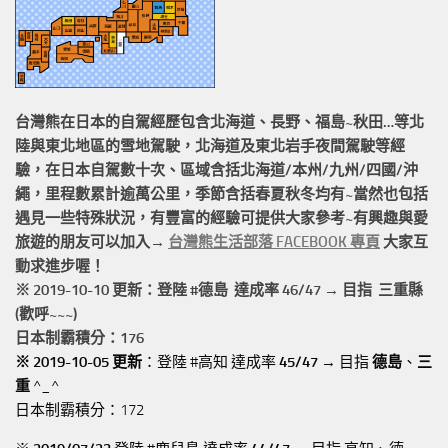
台灣熊在日本的
自駕經歷
包含北海道、長野、福島~秋田…等北
陸與東北地區的
雪地駕駛
，北海道及東北岩手
夜間駕駛
等經
驗，在日本自駕數十次、區域含括
北海道/本州/九州/四國/沖
繩，
里程數累計
逾萬公里
，季節含括春夏秋冬均有~當然也包括
遇見一些特殊狀況，有豐富的經驗可提供大家參考~有興趣與愛
旅遊的朋友可以加入→
台灣熊生活部落 FACEBOOK 專頁
大家互
動求進步喔！
※ 2019-10-10 更新：登陸 #
德島
達成率 46/47 → 目指 三重縣
(歡呼~~~)
日本制霸積分：176
※ 2019-10-05 更新
：登陸 #高知 達成率
45/47
→ 目指
德島
、
三
重
^_^
日本制霸積分：172