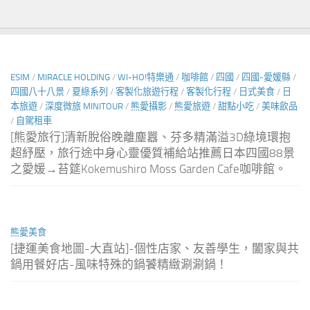
ESIM
/
MIRACLE HOLDING
/
WI-HO!特樂通
/
咖啡館
/
四國
/
四國-愛媛縣
/
四國八十八景
/
夏綠系列
/
客製化旅遊行程
/
客製化行程
/
日式美食
/
日
本旅遊
/
深度微旅 MINITOUR
/
熊愛攝影
/
熊愛旅遊
/
甜點小吃
/
美味飲品
/
自駕租車
[熊愛旅行]清新脫俗晚離塵囂、芬多精滿溢3D綠境環抱
超紓壓，旅行途中身心靈優質補給站推薦日本四國88景
之愛媛→苔筵Kokemushiro Moss Garden Cafe咖啡館。
熊愛美食
[捷運美食地圖-大直站]-個性店家、友善學生，闔家與共
鍋用餐好店-風味特殊的鍋饕精緻涮涮鍋！