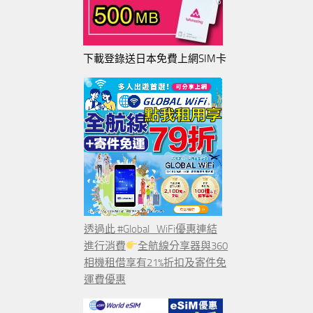
下載登錄送日本免費上網SIM卡
透過此 #Global_WiFi優惠連結
進行消費
全航線分享器與360
相機租借享有21%折扣及寄件免
運費優惠