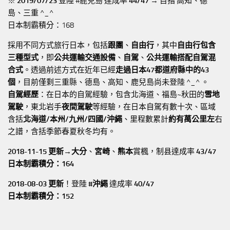
※
2019/07/23
登陸 #鹿兒島 達成率
44/47
→ 目指 高知、德
島、三重 ^_^
日本制霸積分：168
採用不同方式旅行日本，包括
跟團
、
自由行
，其中
自由行包含
三種型式
，即
公共運輸交通設備
、
自駕
、
公共運輸搭配自駕混
合式
。透過前述方式在近年已經
走過日本47都道府縣中的43
個
，目前僅剩三重縣、德島、高知、鹿兒島尚未登陸 ^_^ 。
自駕經歷
：在日本的自駕經驗，包含北海道、福島~秋田的
雪地
駕駛
，東北岩手
夜間駕駛
等經驗，在日本自駕有數十次、區域
含括
北海道/本州/九州/四國/沖繩
、里程數累計
約有萬公里左
右
之譜，含括季節春夏秋冬均有。
2018-11-15 更新→
大分
、
宮崎
、
熊本
賞楓，制县達成率
43/47
日本制霸積分：164
2018-08-03 更新
！登陸
#沖繩
達成率
40/47
日本制霸積分：152