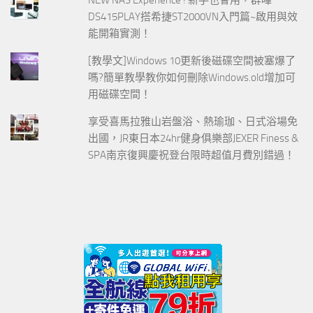
NEW NAS Experience ! 新手也會用，群暉
DS415PLAY搭希捷ST2000VN入門篇~啟用與效
能開箱實測！
[教學文]Windows 10更新後磁碟空間被塞爆了
嗎?簡單教學教你如何刪除Windows.old增加可
用磁碟空間！
享受喜馬拉雅山岩盤浴、熱瑜珈、日式浴場免
出國，JR東日本24hr健身俱樂部JEXER Finess &
SPA南京復興慶祝登台限時超值月費別錯過！