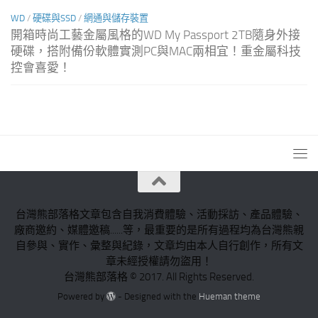
WD
/
硬碟與SSD
/
網通與儲存裝置
開箱時尚工藝金屬風格的WD My Passport 2TB隨身外接
硬碟，搭附備份軟體實測PC與MAC兩相宜！重金屬科技
控會喜愛！
台灣熊部落格文章包含自我消費體驗、活動採訪、產品體驗、
廠商邀約、媒體邀稿......等，最重要的是所有過程均為台灣熊親
自參與、實作、彙整與紀錄，文章均由本人自行創作，所有文
章未經授權請勿盜用！
台灣熊部落格 © 2017. All Rights Reserved.
Powered by
- Designed with the
Hueman theme