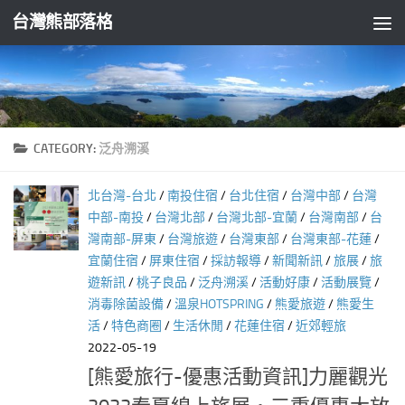
台灣熊部落格
Skip to content
CATEGORY:
泛舟溯溪
北台灣-台北
/
南投住宿
/
台北住宿
/
台灣中部
/
台灣
中部-南投
/
台灣北部
/
台灣北部-宜蘭
/
台灣南部
/
台
灣南部-屏東
/
台灣旅遊
/
台灣東部
/
台灣東部-花蓮
/
宜蘭住宿
/
屏東住宿
/
採訪報導
/
新聞新訊
/
旅展
/
旅
遊新訊
/
桃子良品
/
泛舟溯溪
/
活動好康
/
活動展覽
/
消毒除菌設備
/
溫泉HOTSPRING
/
熊愛旅遊
/
熊愛生
活
/
特色商圈
/
生活休閒
/
花蓮住宿
/
近郊輕旅
2022-05-19
[熊愛旅行-優惠活動資訊]力麗觀光