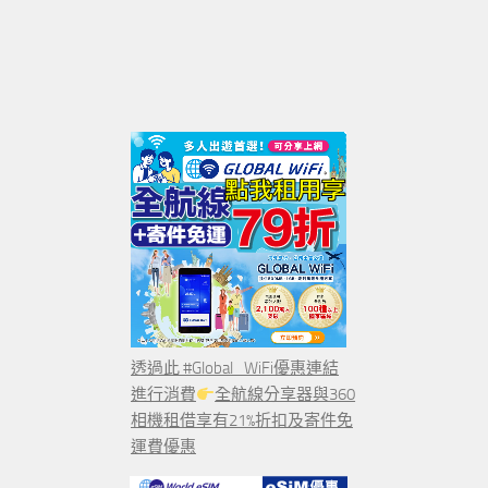
透過此 #Global_WiFi優惠連結
進行消費
全航線分享器與360
相機租借享有21%折扣及寄件免
運費優惠