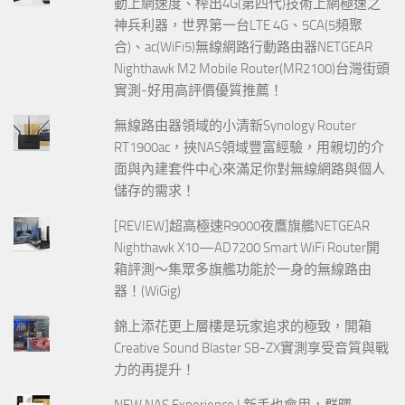
動上網速度、榨出4G(第四代)技術上網極速之
神兵利器，世界第一台LTE 4G、5CA(5頻聚
合)、ac(WiFi5)無線網路行動路由器NETGEAR
Nighthawk M2 Mobile Router(MR2100)台灣街頭
實測-好用高評價優質推薦！
無線路由器領域的小清新Synology Router
RT1900ac，挾NAS領域豐富經驗，用親切的介
面與內建套件中心來滿足你對無線網路與個人
儲存的需求！
[REVIEW]超高極速R9000夜鷹旗艦NETGEAR
Nighthawk X10—AD7200 Smart WiFi Router開
箱評測～集眾多旗艦功能於一身的無線路由
器！(WiGig)
錦上添花更上層樓是玩家追求的極致，開箱
Creative Sound Blaster SB-ZX實測享受音質與戰
力的再提升！