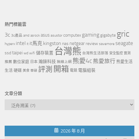
熱門標籤雲
gric
3c
gaming
asus
computex
gigabyte
asustor
3c產品
amd
asrock
intel
it馬克
kingston
seagate
netgear
nas
review
hyperx
savemore
it
台灣熊
taipei
ssd
儲存裝置
wd
wifi
台灣熊生活部落
安全監控
實測
熊愛4c
熊愛旅行
瀚錸科技
數位家庭
熊愛生活
推薦
日本
無線上網
開箱
評測
電腦組裝
生活
硬碟
電競
美食
華碩
文章分類
文
章
分
類
2026 年 8 月