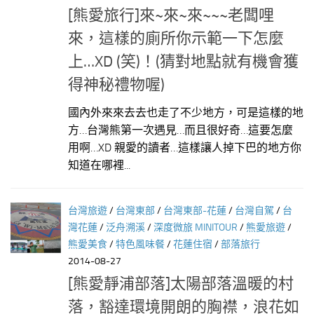
[熊愛旅行]來~來~來~~~老闆哩
來，這樣的廁所你示範一下怎麼
上…XD (笑)！(猜對地點就有機會獲
得神秘禮物喔)
國內外來來去去也走了不少地方，可是這樣的地
方…台灣熊第一次遇見…而且很好奇…這要怎麼
用啊…XD 親愛的讀者…這樣讓人掉下巴的地方你
知道在哪裡...
台灣旅遊
/
台灣東部
/
台灣東部-花蓮
/
台灣自駕
/
台
灣花蓮
/
泛舟溯溪
/
深度微旅 MINITOUR
/
熊愛旅遊
/
熊愛美食
/
特色風味餐
/
花蓮住宿
/
部落旅行
2014-08-27
[熊愛靜浦部落]太陽部落溫暖的村
落，豁達環境開朗的胸襟，浪花如