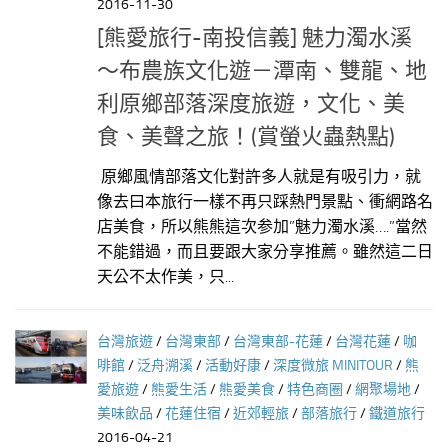
2016-11-30
[熊愛旅行-南投信義] 魅力濁水溪
～布農族文化遊－潭南、雙龍、地
利原鄉部落深度旅遊，文化、美
食、美聲之旅！(賞螢火蟲熱點)
原鄉風情部落文化對許多人就是有吸引力，就
像去曰本旅行一樣不再只踩熱門景點、衝網路名
店美食，所以熊熊這次参加”魅力濁水溪….”當然
不能錯過，而且要跟大家分享推薦。雖然這二日
天公不太作美，只...
台灣旅遊
/
台灣東部
/
台灣東部-花蓮
/
台灣花蓮
/
咖
啡館
/
泛舟溯溪
/
活動好康
/
深度微旅 MINITOUR
/
熊
愛旅遊
/
熊愛生活
/
熊愛美食
/
特色商圈
/
網聚場地
/
美味飲品
/
花蓮住宿
/
近郊輕旅
/
部落旅行
/
鐵道旅行
2016-04-21