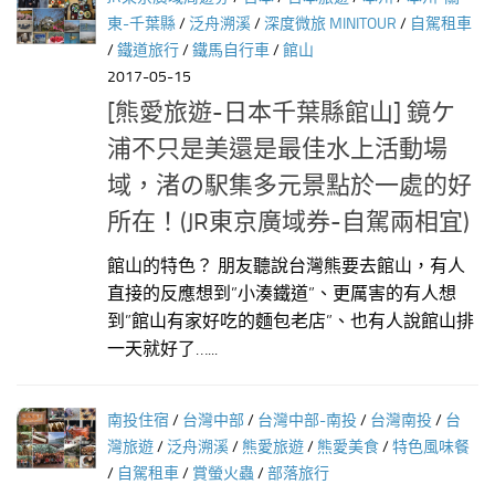
東-千葉縣
/
泛舟溯溪
/
深度微旅 MINITOUR
/
自駕租車
/
鐵道旅行
/
鐵馬自行車
/
館山
2017-05-15
[熊愛旅遊-日本千葉縣館山] 鏡ケ
浦不只是美還是最佳水上活動場
域，渚の駅集多元景點於一處的好
所在！(JR東京廣域券-自駕兩相宜)
館山的特色？ 朋友聽說台灣熊要去館山，有人
直接的反應想到”小湊鐵道”、更厲害的有人想
到”館山有家好吃的麵包老店”、也有人說館山排
一天就好了…...
南投住宿
/
台灣中部
/
台灣中部-南投
/
台灣南投
/
台
灣旅遊
/
泛舟溯溪
/
熊愛旅遊
/
熊愛美食
/
特色風味餐
/
自駕租車
/
賞螢火蟲
/
部落旅行