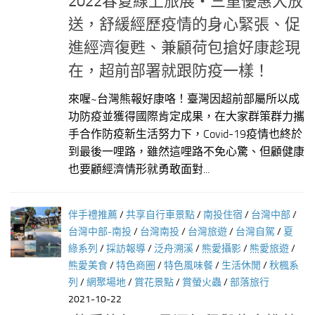
2022春夏線上旅展‧三重優惠大放
送，舒緩經歷疫情的身心緊張、促
進經濟復甦、兼顧荷包搶好康趁現
在，超前部署就跟防疫一樣！
來喔~台灣熊報好康咯！臺灣因超前部屬所以成
功防疫並獲得國際肯定成果，在大家群策群力攜
手合作防疫新生活努力下，Covid-19疫情也終於
到最後一哩路，雖然這哩路不免心驚、但顧健康
也要顧經濟情形就勇敢面對...
伴手禮推薦
/
共享自行車景點
/
南投住宿
/
台灣中部
/
台灣中部-南投
/
台灣南投
/
台灣旅遊
/
台灣自駕
/
夏
綠系列
/
採訪報導
/
泛舟溯溪
/
熊愛攝影
/
熊愛旅遊
/
熊愛美食
/
特色商圈
/
特色風味餐
/
生活休閒
/
秋楓系
列
/
網聚場地
/
賞花景點
/
賞螢火蟲
/
部落旅行
2021-10-22