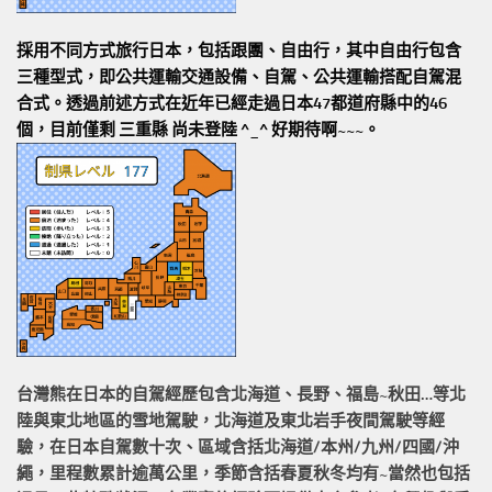
採用不同方式旅行日本，包括跟團、自由行，其中自由行包含
三種型式，即公共運輸交通設備、自駕、公共運輸搭配自駕混
合式。透過前述方式在近年已經走過日本47都道府縣中的46
個，目前僅剩 三重縣 尚未登陸 ^_^ 好期待啊~~~。
台灣熊在日本的
自駕經歷
包含北海道、長野、福島~秋田…等北
陸與東北地區的
雪地駕駛
，北海道及東北岩手
夜間駕駛
等經
驗，在日本自駕數十次、區域含括
北海道/本州/九州/四國/沖
繩，
里程數累計
逾萬公里
，季節含括春夏秋冬均有~當然也包括