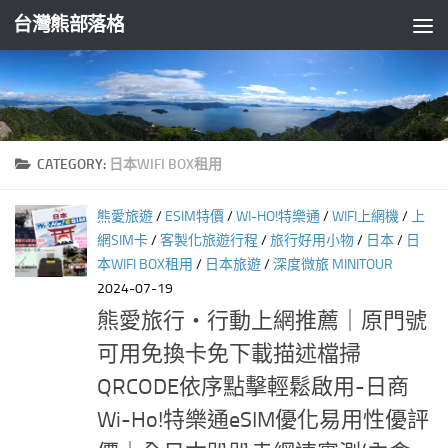
台灣熊部落格
Skip to content
CATEGORY:
日本WIFI BOX租用
熊愛旅遊
/
ESIM特價
/
WI-HO!特樂通
/
WIFI上網機
/
上
網SIM卡
/
客製化旅遊行程
/
旅行好用小物
/
日本
/
日
本WIFI BOX租用
/
日本旅遊
/
深度微旅 MINITOUR
2024-07-19
熊愛旅行‧行動上網推薦｜原門號
可用免換卡免下載描述檔掃
QRCODE依序點擊輕鬆啟用-日商
Wi-Ho!特樂通eSIM優化易用性優評