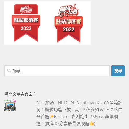
搜
尋
關
鍵
熱門文章與頁面︰
字:
3C‧網通｜NETGEAR Nighthawk RS100 開箱評
測：旗艦功能下放，高 CP 值雙頻 Wi-Fi 7 路由
器首選
Fast.com 實測跑出 2.4Gbps 超飆網
速！(同級距分享器最強硬體
)