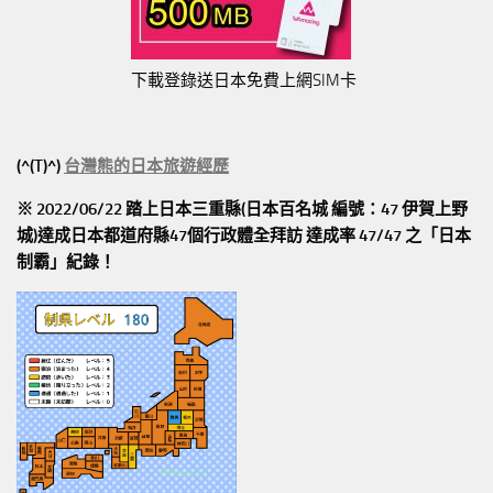
下載登錄送日本免費上網SIM卡
(^(T)^)
台灣熊的日本旅遊經歷
※ 2022/06/22 踏上日本三重縣(日本百名城 編號：47 伊賀上野
城)達成日本都道府縣47個行政體全拜訪
達成率 47/47
之「日本
制霸」紀錄！