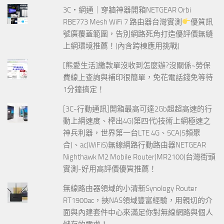
3C‧網通｜穿牆神器開箱NETGEAR Orbi
RBE773 Mesh WiFi 7 路由器台灣實測
優質訊
號廣覆蓋範圍，告別網路死角打造優評價無縫
上網環境推薦！(內含跨棟應用挑戰)
[熊愛生活]繳款單沒收到怎麼辦?沒關係~勞保
費線上查詢與補印很簡單，免花電話錢免等待
1分鐘搞定！
[3C-行動通訊]開箱最高可達2Gb超超高速的行
動上網速度、榨出4G(第四代)技術上網極速之
神兵利器，世界第一台LTE 4G、5CA(5頻聚
合)、ac(WiFi5)無線網路行動路由器NETGEAR
Nighthawk M2 Mobile Router(MR2100)台灣街頭
實測-好用高評價優質推薦！
無線路由器領域的小清新Synology Router
RT1900ac，挾NAS領域豐富經驗，用親切的介
面與內建套件中心來滿足你對無線網路與個人