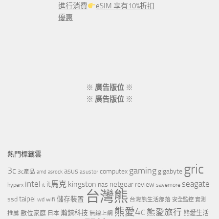
進行消費
eSIM 享有10%折扣
優惠
※
廣告版位
※
※
廣告版位
※
熱門標籤雲
gric
3c
gaming
asus
computex
gigabyte
asustor
3c產品
amd
asrock
intel
it馬克
kingston
seagate
netgear
nas
review
hyperx
savemore
it
台灣熊
taipei
ssd
儲存裝置
wd
wifi
台灣熊生活部落
安全監控
實測
熊愛4c
熊愛旅行
瀚錸科技
數位家庭
熊愛生活
推薦
日本
無線上網