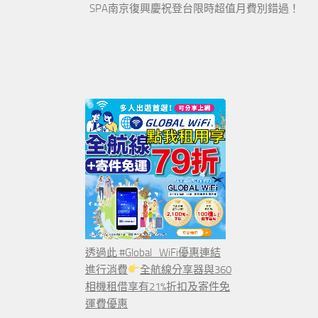
SPA南京復興慶祝登台限時超值月費別錯過！
透過此 #Global_WiFi優惠連結
進行消費
全航線分享器與360
相機租借享有21%折扣及寄件免
運費優惠