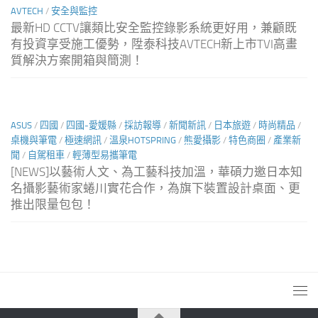
AVTECH
/
安全與監控
最新HD CCTV讓類比安全監控錄影系統更好用，兼顧既
有投資享受施工優勢，陞泰科技AVTECH新上市TVI高畫
質解決方案開箱與簡測！
ASUS
/
四國
/
四國-愛媛縣
/
採訪報導
/
新聞新訊
/
日本旅遊
/
時尚精品
/
桌機與筆電
/
極速網訊
/
溫泉HOTSPRING
/
熊愛攝影
/
特色商圈
/
產業新
聞
/
自駕租車
/
輕薄型易攜筆電
[NEWS]以藝術人文、為工藝科技加溫，華碩力邀日本知
名攝影藝術家蜷川實花合作，為旗下裝置設計桌面、更
推出限量包包！