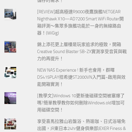
儲存的需求！
[REVIEW]超高極速R9000夜鷹旗艦NETGEAR
Nighthawk X10—AD7200 Smart WiFi Router開
箱評測～集眾多旗艦功能於一身的無線路由
器！(WiGig)
錦上添花更上層樓是玩家追求的極致，開箱
Creative Sound Blaster SB-ZX實測享受音質與戰
力的再提升！
NEW NAS Experience ! 新手也會用，群暉
DS415PLAY搭希捷ST2000VN入門篇~啟用與效
能開箱實測！
[教學文]Windows 10更新後磁碟空間被塞爆了
嗎?簡單教學教你如何刪除Windows.old增加可
用磁碟空間！
享受喜馬拉雅山岩盤浴、熱瑜珈、日式浴場免
出國，JR東日本24hr健身俱樂部JEXER Finess &