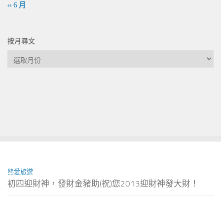
« 6 月
按月尋文
按
月
尋
文
熊愛旅遊
初四迎財神，發財金豬助(祝)您2013迎財神發大財！