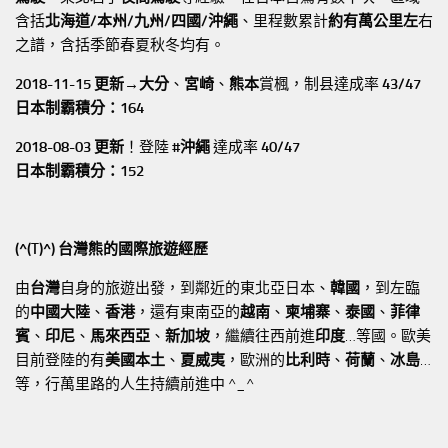
含括
北海道/本州/九州/四國/沖繩
、里程數累計
約有萬公里左
右
之譜，含括季節春夏秋冬均有。
2018-11-15 更新→
大分
、
宮崎
、
熊本
賞楓，制县達成率
43/47
日本制霸積分：164
2018-08-03 更新
！登陸
#沖繩
達成率
40/47
日本制霸積分：152
(^(T)^) 台灣熊的國際旅遊經歷
由
台灣
自身的旅遊出發，到鄰近的東北亞日本、
韓國
，到左臨
的
中國大陸
、
香港
，還有東南亞的
越南
、
柬埔寨
、
泰國
、
菲律
賓
、
印尼
、
馬來西亞
、
新加坡
，繼續往西前進
印度
…等國。歐美
目前登陸的有
美國本土
、
夏威夷
，歐洲的
比利時
、
荷蘭
、
冰島
…
等，行萬里路的人生持續前進中 ^_^