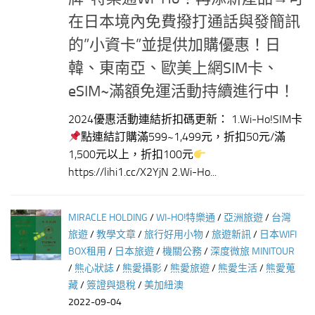
在日本境內免費撥打通話與發簡訊
的”小資卡”並提供加購優惠！日
韓、東南亞、歐美上網SIM卡、
eSIM~滿額免運活動持續進行中！
2024優惠活動連結折扣碼更新： 1.Wi-Ho!SIM卡
點連結訂購滿599~1,499元，折扣50元/滿
1,500元以上，折扣100元
https://lihi1.cc/X2YjN 2.Wi-Ho...
MIRACLE HOLDING
/
WI-HO!特樂通
/
亞洲旅遊
/
台灣
旅遊
/
教學文章
/
旅行好用小物
/
旅遊新訊
/
日本WIFI
BOX租用
/
日本旅遊
/
機關公務
/
深度微旅 MINITOUR
/
熊心狀誌
/
熊愛攝影
/
熊愛旅遊
/
熊愛生活
/
熊愛蒐
藏
/
簽證與退稅
/
美加紐澳
2022-09-04