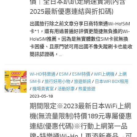
價｜全日本趴趴走網速實測(內含
2025最新優惠連結與折扣碼)
出國旅行除之前文章分享日商特樂通Wi-Ho!SiM
卡*1，還有用過普遍好評價更簡捷無負擔的Wi-
Ho!eSiM推薦。因為是無實體數位SIM卡就無換
卡困擾、且原門號可用出國不像失蹤刷卡也能收
簡訊認證碼，...
WI-HO!特樂通
/
ESIM
/
ESIM特價
/
WIFI上網機
/
上網
SIM卡
/
旅行好用小物
/
旅遊新訊
/
日本WIFI BOX租用
/
機場貴賓室
/
活動好康
/
熊愛旅遊
2023-05-18
期間限定※2023最新日本WiFi上網
機(無流量限制)特價189元專屬優惠
連結(優惠代碼)※行動上網第一品
牌-特樂通Wi-Ho！再添新產品→可