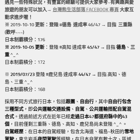
遇見一些特殊狀況，有豐富的經驗可提供大家參考~有興趣與愛
旅遊的朋友可以加入→
台灣熊生活部落 FACEBOOK 專頁
大家互
動求進步喔！
※ 2019-10-10 更新：登陸 #
德島
達成率 46/47 → 目指 三重縣
(歡呼~~~)
日本制霸積分：176
※ 2019-10-05 更新
：登陸 #高知 達成率
45/47
→ 目指
德島
、
三
重
^_^
日本制霸積分：172
※
2019/07/23
登陸 #鹿兒島 達成率
44/47
→ 目指 高知、德
島、三重 ^_^
日本制霸積分：168
採用不同方式旅行日本，包括
跟團
、
自由行
，其中
自由行包含
三種型式
，即
公共運輸交通設備
、
自駕
、
公共運輸搭配自駕混
合式
。透過前述方式在近年已經
走過日本47都道府縣中的43
個
，目前僅剩三重縣、德島、高知、鹿兒島尚未登陸 ^_^ 。
自駕經歷
：在日本的自駕經驗，包含北海道、福島~秋田的
雪地
駕駛
，東北岩手
夜間駕駛
等經驗，在日本自駕有數十次、區域