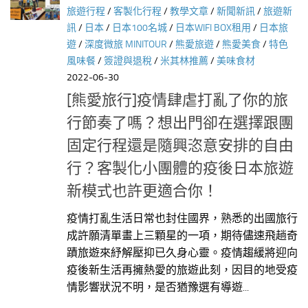
旅遊行程
/
客製化行程
/
教學文章
/
新聞新訊
/
旅遊新
訊
/
日本
/
日本100名城
/
日本WIFI BOX租用
/
日本旅
遊
/
深度微旅 MINITOUR
/
熊愛旅遊
/
熊愛美食
/
特色
風味餐
/
簽證與退稅
/
米其林推薦
/
美味食材
2022-06-30
[熊愛旅行]疫情肆虐打亂了你的旅
行節奏了嗎？想出門卻在選擇跟團
固定行程還是隨興恣意安排的自由
行？客製化小團體的疫後日本旅遊
新模式也許更適合你！
疫情打亂生活日常也封住國界，熟悉的出國旅行
成許願清單畫上三顆星的一項，期待儘速飛趟奇
蹟旅遊來紓解壓抑已久身心靈。疫情趨緩將迎向
疫後新生活再擁熱愛的旅遊此刻，因目的地受疫
情影響狀況不明，是否猶豫選有導遊...