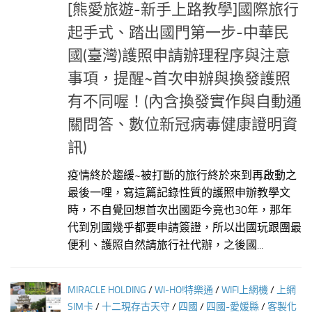
[熊愛旅遊-新手上路教學]國際旅行
起手式、踏出國門第一步-中華民
國(臺灣)護照申請辦理程序與注意
事項，提醒~首次申辦與換發護照
有不同喔！(內含換發實作與自動通
關問答、數位新冠病毒健康證明資
訊)
疫情終於趨緩~被打斷的旅行終於來到再啟動之
最後一哩，寫這篇記錄性質的護照申辦教學文
時，不自覺回想首次出國距今竟也30年，那年
代到別國幾乎都要申請簽證，所以出國玩跟團最
便利、護照自然請旅行社代辦，之後國...
MIRACLE HOLDING
/
WI-HO!特樂通
/
WIFI上網機
/
上網
SIM卡
/
十二現存古天守
/
四國
/
四國-愛媛縣
/
客製化