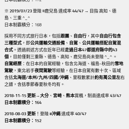
※
2019/07/23
登陸 #鹿兒島 達成率
44/47
→ 目指 高知、德
島、三重 ^_^
日本制霸積分：168
採用不同方式旅行日本，包括
跟團
、
自由行
，其中
自由行包含
三種型式
，即
公共運輸交通設備
、
自駕
、
公共運輸搭配自駕混
合式
。透過前述方式在近年已經
走過日本47都道府縣中的43
個
，目前僅剩三重縣、德島、高知、鹿兒島尚未登陸 ^_^ 。
自駕經歷
：在日本的自駕經驗，包含北海道、福島~秋田的
雪地
駕駛
，東北岩手
夜間駕駛
等經驗，在日本自駕有數十次、區域
含括
北海道/本州/九州/四國/沖繩
、里程數累計
約有萬公里左
右
之譜，含括季節春夏秋冬均有。
2018-11-15 更新→
大分
、
宮崎
、
熊本
賞楓，制县達成率
43/47
日本制霸積分：164
2018-08-03 更新
！登陸
#沖繩
達成率
40/47
日本制霸積分：152