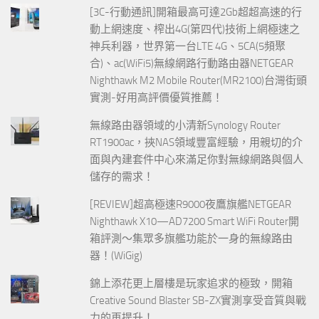
[3C-行動通訊]開箱最高可達2Gb超超高速的行
動上網速度、榨出4G(第四代)技術上網極速之
神兵利器，世界第一台LTE 4G、5CA(5頻聚
合)、ac(WiFi5)無線網路行動路由器NETGEAR
Nighthawk M2 Mobile Router(MR2100)台灣街頭
實測-好用高評價優質推薦！
無線路由器領域的小清新Synology Router
RT1900ac，挾NAS領域豐富經驗，用親切的介
面與內建套件中心來滿足你對無線網路與個人
儲存的需求！
[REVIEW]超高極速R9000夜鷹旗艦NETGEAR
Nighthawk X10—AD7200 Smart WiFi Router開
箱評測～集眾多旗艦功能於一身的無線路由
器！(WiGig)
錦上添花更上層樓是玩家追求的極致，開箱
Creative Sound Blaster SB-ZX實測享受音質與戰
力的再提升！