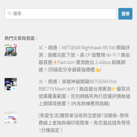
搜
尋
關
鍵
熱門文章與頁面︰
字:
3C‧網通｜NETGEAR Nighthawk RS100 開箱評
測：旗艦功能下放，高 CP 值雙頻 Wi-Fi 7 路由
器首選
Fast.com 實測跑出 2.4Gbps 超飆網
速！(同級距分享器最強硬體
)
3C‧網通｜穿牆神器開箱NETGEAR Orbi
RBE773 Mesh WiFi 7 路由器台灣實測
優質訊
號廣覆蓋範圍，告別網路死角打造優評價無縫
上網環境推薦！(內含跨棟應用挑戰)
[熊愛生活]繳款單沒收到怎麼辦?沒關係~勞保
費線上查詢與補印很簡單，免花電話錢免等待
1分鐘搞定！