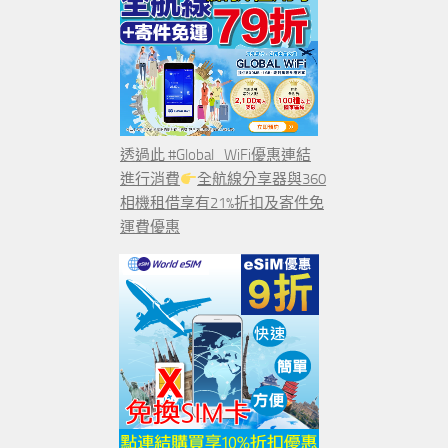
透過此 #Global_WiFi優惠連結
進行消費
全航線分享器與360
相機租借享有21%折扣及寄件免
運費優惠