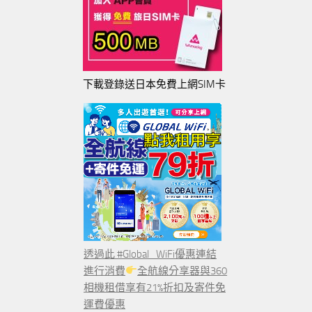
下載登錄送日本免費上網SIM卡
透過此 #Global_WiFi優惠連結
進行消費
全航線分享器與360
相機租借享有21%折扣及寄件免
運費優惠