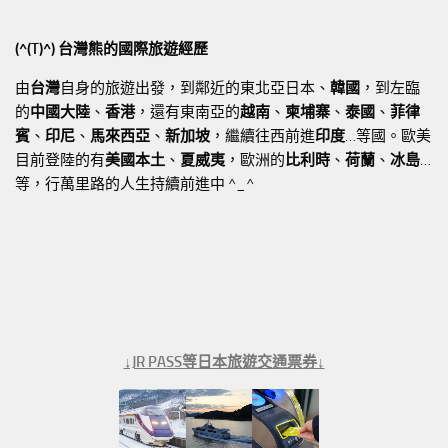
(^(T)^) 台灣熊的國際旅遊經歷
由
台灣
自身的旅遊出發，到鄰近的東北亞日本、
韓國
，到左臨
的
中國大陸
、
香港
，還有東南亞的
越南
、
柬埔寨
、
泰國
、
菲律
賓
、
印尼
、
馬來西亞
、
新加坡
，繼續往西前進
印度
…等國。歐美
目前登陸的有
美國本土
、
夏威夷
，歐洲的
比利時
、
荷蘭
、
冰島
…
等，行萬里路的人生持續前進中 ^_^
↓JR PASS等日本旅遊交通票券↓