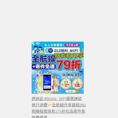
透過此 #Global_WiFi優惠連結
進行消費
全航線分享器與360
相機租借享有21%折扣及寄件免
運費優惠