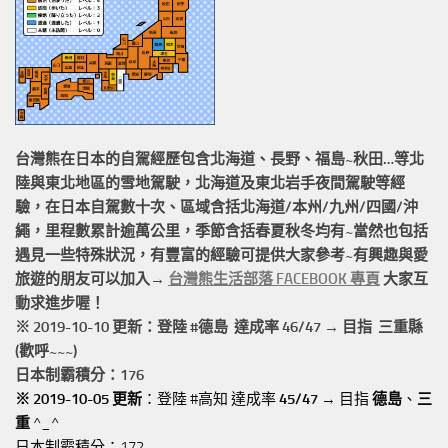
台灣熊在日本的
自駕經歷
包含北海道、長野、福島~秋田…等北
陸與東北地區的
雪地駕駛
，北海道及東北岩手
夜間駕駛
等經
驗，在日本自駕數十次、區域含括
北海道/本州/九州/四國/沖
繩，
里程數累計
逾萬公里
，季節含括春夏秋冬均有~當然也包括
遇見一些特殊狀況，有豐富的經驗可提供大家參考~有興趣與愛
旅遊的朋友可以加入→
台灣熊生活部落 FACEBOOK 專頁
大家互
動求進步喔！
※ 2019-10-10 更新：登陸 #
德島
達成率 46/47 → 目指 三重縣
(歡呼~~~)
日本制霸積分：176
※ 2019-10-05 更新
：登陸 #高知 達成率
45/47
→ 目指
德島
、
三
重
^_^
日本制霸積分：172