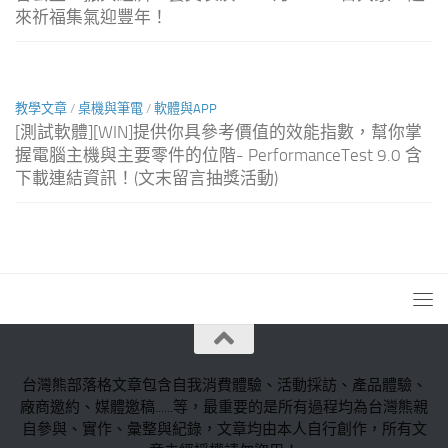
來祈福集氣迎豐年！
教學文章
/
桌機與筆電
/
軟體與APP
[測試軟體][WIN]提供你具參考價值的效能指數，幫你掌
握電腦主機與主要零件的位階- PerformanceTest 9.0 含
下載連結資訊！(文末留言抽獎活動)
台灣熊部落格文章包含自我消費體驗、活動採訪、產品體驗、
廠商邀約、媒體邀稿......等，最重要的是所有過程均為台灣熊親
自參與、實作、彙整與紀錄，文章均由本人自行創作，所有文