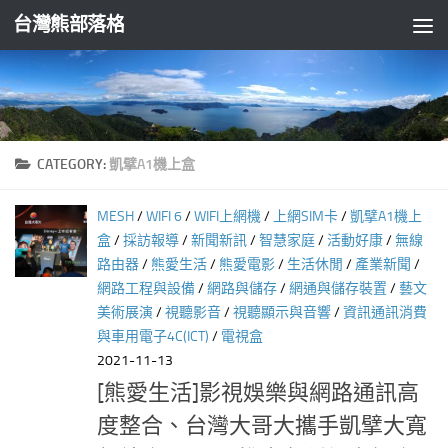
台灣熊部落格
Skip to content
CATEGORY:
凱擘A1機上盒
MESH
/
WIFI 6
/
WIFI上網機
/
上網SIM卡
/
凱擘A1機上
盒
/
採訪報導
/
新聞新訊
/
智慧家庭
/
活動好康
/
無線
路由器
/
熊愛生活
/
熊愛電影
/
生活休閒
/
產業新聞
/
網路工程與設備
/
網路與儲存
/
網通與儲存裝置
/
藝文
美術展演
/
視聽影音
/
視聽顯示與音響
/
資訊通訊消費
與車用電子4C(ICT)
/
電視盒
2021-11-13
[熊愛生活]影視娛樂與網路通訊高
度整合、台灣大哥大攜手凱擘大寬