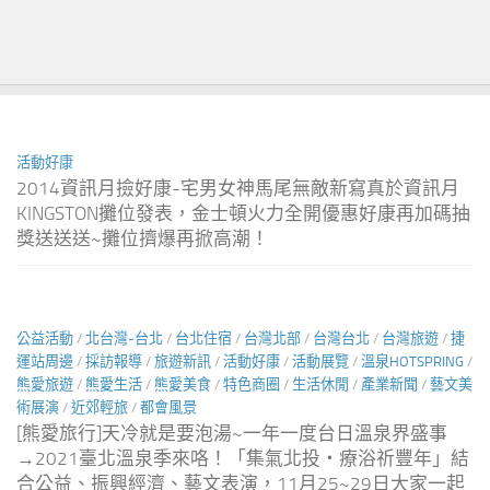
活動好康
2014資訊月撿好康-宅男女神馬尾無敵新寫真於資訊月
KINGSTON攤位發表，金士頓火力全開優惠好康再加碼抽
獎送送送~攤位擠爆再掀高潮！
公益活動
/
北台灣-台北
/
台北住宿
/
台灣北部
/
台灣台北
/
台灣旅遊
/
捷
運站周邊
/
採訪報導
/
旅遊新訊
/
活動好康
/
活動展覽
/
溫泉HOTSPRING
/
熊愛旅遊
/
熊愛生活
/
熊愛美食
/
特色商圈
/
生活休閒
/
產業新聞
/
藝文美
術展演
/
近郊輕旅
/
都會風景
[熊愛旅行]天冷就是要泡湯~一年一度台日溫泉界盛事
→2021臺北溫泉季來咯！「集氣北投‧療浴祈豐年」結
合公益、振興經濟、藝文表演，11月25~29日大家一起