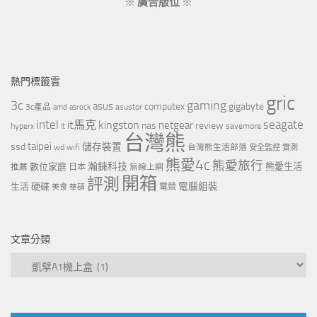
※
廣告版位
※
熱門標籤雲
gric
3c
gaming
asus
computex
gigabyte
asustor
3c產品
amd
asrock
intel
it馬克
kingston
seagate
netgear
nas
review
hyperx
savemore
it
台灣熊
taipei
ssd
儲存裝置
wd
wifi
台灣熊生活部落
安全監控
實測
熊愛4c
熊愛旅行
瀚錸科技
數位家庭
熊愛生活
推薦
日本
無線上網
開箱
評測
電腦組裝
生活
硬碟
電競
美食
華碩
文章分類
文
章
分
類