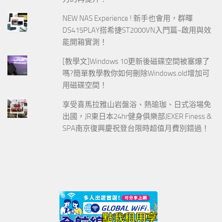
NEW NAS Experience ! 新手也會用，群暉
DS415PLAY搭希捷ST2000VN入門篇~啟用與效
能開箱實測！
[教學文]Windows 10更新後磁碟空間被塞爆了
嗎?簡單教學教你如何刪除Windows.old增加可
用磁碟空間！
享受喜馬拉雅山岩盤浴、熱瑜珈、日式浴場免
出國，JR東日本24hr健身俱樂部JEXER Finess &
SPA南京復興慶祝登台限時超值月費別錯過！