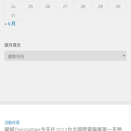
24
25
26
27
28
29
30
31
« 6 月
按月尋文
按
月
尋
文
活動好康
曜越Thermaltake今天在2012台北國際電腦展第一天熱