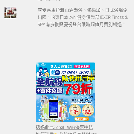
享受喜馬拉雅山岩盤浴、熱瑜珈、日式浴場免
出國，JR東日本24hr健身俱樂部JEXER Finess &
SPA南京復興慶祝登台限時超值月費別錯過！
透過此 #Global_WiFi優惠連結