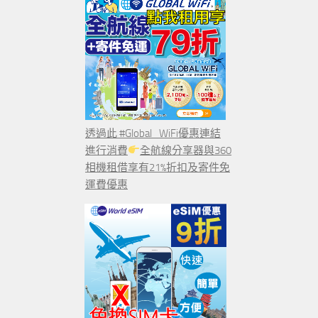
透過此 #Global_WiFi優惠連結
進行消費
全航線分享器與360
相機租借享有21%折扣及寄件免
運費優惠