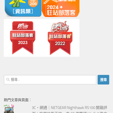
搜
尋
關
鍵
熱門文章與頁面︰
字:
3C‧網通｜NETGEAR Nighthawk RS100 開箱評