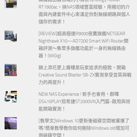
RT1900ac，挾NAS領域豐富經驗，用親切的介
面與內建套件中心來滿足你對無線網路與個人
儲存的需求！
[REVIEW]超高極速R9000夜鷹旗艦NETGEAR
Nighthawk X10—AD7200 Smart WiFi Router開
箱評測～集眾多旗艦功能於一身的無線路由
器！(WiGig)
錦上添花更上層樓是玩家追求的極致，開箱
Creative Sound Blaster SB-ZX實測享受音質與戰
力的再提升！
NEW NAS Experience ! 新手也會用，群暉
DS415PLAY搭希捷ST2000VN入門篇~啟用與效
能開箱實測！
[教學文]Windows 10更新後磁碟空間被塞爆了
嗎?簡單教學教你如何刪除Windows.old增加可
用磁碟空間！