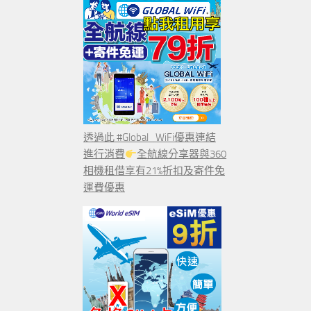
透過此 #Global_WiFi優惠連結
進行消費
全航線分享器與360
相機租借享有21%折扣及寄件免
運費優惠