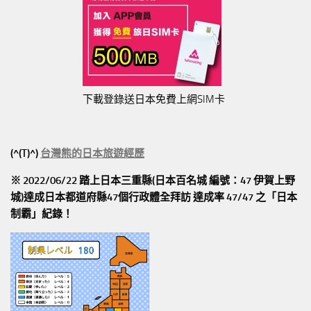
下載登錄送日本免費上網SIM卡
(^(T)^)
台灣熊的日本旅遊經歷
※ 2022/06/22 踏上日本三重縣(日本百名城 編號：47 伊賀上野
城)達成日本都道府縣47個行政體全拜訪
達成率 47/47
之「日本
制霸」紀錄！