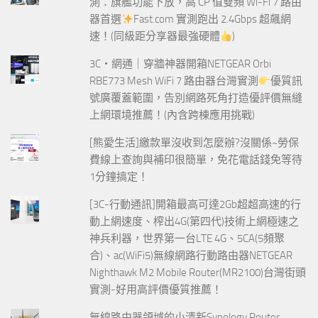
測：旗艦功能下放，高 CP 值雙頻 Wi-Fi 7 路由
器首選
Fast.com 實測跑出 2.4Gbps 超飆網
速！(同級距分享器最強硬體
)
3C‧網通｜穿牆神器開箱NETGEAR Orbi
RBE773 Mesh WiFi 7 路由器台灣實測
優質訊
號廣覆蓋範圍，告別網路死角打造優評價無縫
上網環境推薦！(內含跨棟應用挑戰)
[熊愛生活]繳款單沒收到怎麼辦?沒關係~勞保
費線上查詢與補印很簡單，免花電話錢免等待
1分鐘搞定！
[3C-行動通訊]開箱最高可達2Gb超超高速的行
動上網速度、榨出4G(第四代)技術上網極速之
神兵利器，世界第一台LTE 4G、5CA(5頻聚
合)、ac(WiFi5)無線網路行動路由器NETGEAR
Nighthawk M2 Mobile Router(MR2100)台灣街頭
實測-好用高評價優質推薦！
無線路由器領域的小清新Synology Router