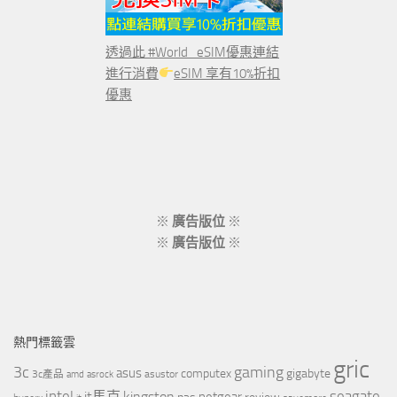
透過此 #World_eSIM優惠連結
進行消費
eSIM 享有10%折扣
優惠
※
廣告版位
※
※
廣告版位
※
熱門標籤雲
gric
3c
gaming
asus
computex
gigabyte
asustor
3c產品
amd
asrock
intel
it馬克
kingston
seagate
netgear