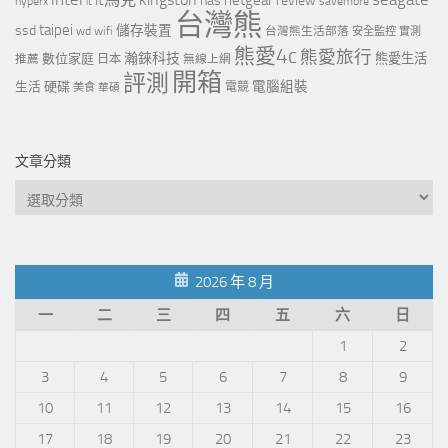
nas
review
hyperx
savemore
it
台灣熊
taipei
ssd
儲存裝置
wd
wifi
台灣熊生活部落
安全監控
實測
熊愛4c
熊愛旅行
瀚錸科技
數位家庭
熊愛生活
推薦
日本
無線上網
開箱
評測
電腦組裝
生活
硬碟
電競
美食
華碩
文章分類
文
章
分
類
2026 年 8 月
一
二
三
四
五
六
日
1
2
3
4
5
6
7
8
9
10
11
12
13
14
15
16
17
18
19
20
21
22
23