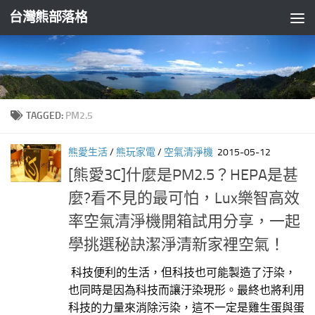
台灣熊部落格
Skip to content
TAGGED:
PM2.5
熊愛生活
/
熊玩家電
/
空氣清淨機
2015-05-12
[熊愛3C]什麼是PM2.5？HEPA是甚
麼?看不見的最可怕，Lux樂智高效
率空氣清淨機開箱試用分享，一起
學挑選秘訣潔淨清新家裡空氣！
科技便利的生活，但科技也可能製造了汙染，
也同時是因為科技而讓汙染現形。最終也將利用
科技的力量來消除污染，這不一定是雞生蛋與蛋