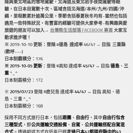
陸與東北地區的
雪地駕駛
，北海道及東北岩手
夜間駕駛
等經
驗，在日本自駕數十次、區域含括
北海道/本州/九州/四國/沖
繩，
里程數累計
逾萬公里
，季節含括春夏秋冬均有~當然也包括
遇見一些特殊狀況，有豐富的經驗可提供大家參考~有興趣與愛
旅遊的朋友可以加入→
台灣熊生活部落 FACEBOOK 專頁
大家互
動求進步喔！
※ 2019-10-10 更新：登陸 #
德島
達成率 46/47 → 目指 三重縣
(歡呼~~~)
日本制霸積分：176
※ 2019-10-05 更新
：登陸 #高知 達成率
45/47
→ 目指
德島
、
三
重
^_^
日本制霸積分：172
※
2019/07/23
登陸 #鹿兒島 達成率
44/47
→ 目指 高知、德
島、三重 ^_^
日本制霸積分：168
採用不同方式旅行日本，包括
跟團
、
自由行
，其中
自由行包含
三種型式
，即
公共運輸交通設備
、
自駕
、
公共運輸搭配自駕混
合式
。透過前述方式在近年已經
走過日本47都道府縣中的43