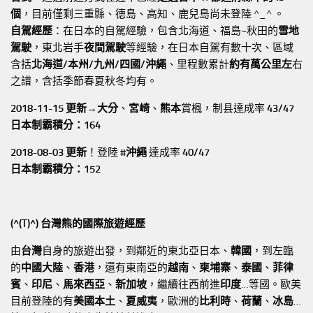
個
，目前僅剩三重縣、德島、高知、鹿兒島尚未登陸 ^_^ 。
自駕經歷
：在日本的自駕經驗，包含北海道、福島~秋田的
雪地
駕駛
，東北岩手
夜間駕駛
等經驗，在日本自駕有數十次、區域
含括
北海道/本州/九州/四國/沖繩
、里程數累計
約有萬公里左
右
之譜，含括季節春夏秋冬均有。
2018-11-15 更新→
大分
、
宮崎
、
熊本
賞楓，制县達成率
43/47
日本制霸積分：164
2018-08-03 更新
！登陸
#沖繩
達成率
40/47
日本制霸積分：152
(^(T)^) 台灣熊的國際旅遊經歷
由
台灣
自身的旅遊出發，到鄰近的東北亞日本、
韓國
，到左臨
的
中國大陸
、
香港
，還有東南亞的
越南
、
柬埔寨
、
泰國
、
菲律
賓
、
印尼
、
馬來西亞
、
新加坡
，繼續往西前進
印度
…等國。歐美
目前登陸的有
美國本土
、
夏威夷
，歐洲的
比利時
、
荷蘭
、
冰島
…