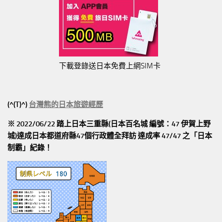
下載登錄送日本免費上網SIM卡
(^(T)^)
台灣熊的日本旅遊經歷
※ 2022/06/22 踏上日本三重縣(日本百名城 編號：47 伊賀上野
城)達成日本都道府縣47個行政體全拜訪
達成率 47/47
之「日本
制霸」紀錄！