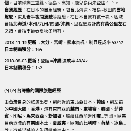
個
，目前僅剩三重縣、德島、高知、鹿兒島尚未登陸 ^_^ 。
自駕經歷
：在日本的自駕經驗，包含北海道、福島~秋田的
雪地
駕駛
，東北岩手
夜間駕駛
等經驗，在日本自駕有數十次、區域
含括
北海道/本州/九州/四國/沖繩
、里程數累計
約有萬公里左
右
之譜，含括季節春夏秋冬均有。
2018-11-15 更新→
大分
、
宮崎
、
熊本
賞楓，制县達成率
43/47
日本制霸積分：164
2018-08-03 更新
！登陸
#沖繩
達成率
40/47
日本制霸積分：152
(^(T)^) 台灣熊的國際旅遊經歷
由
台灣
自身的旅遊出發，到鄰近的東北亞日本、
韓國
，到左臨
的
中國大陸
、
香港
，還有東南亞的
越南
、
柬埔寨
、
泰國
、
菲律
賓
、
印尼
、
馬來西亞
、
新加坡
，繼續往西前進
印度
…等國。歐美
目前登陸的有
美國本土
、
夏威夷
，歐洲的
比利時
、
荷蘭
、
冰島
…
等，行萬里路的人生持續前進中 ^_^