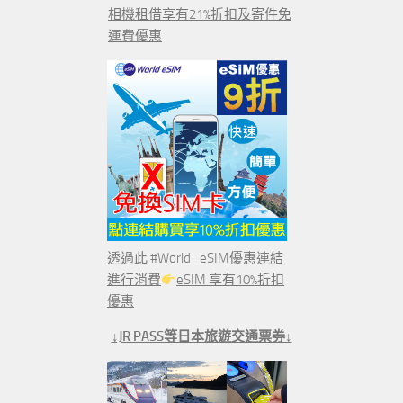
相機租借享有21%折扣及寄件免
運費優惠
透過此 #World_eSIM優惠連結
進行消費
eSIM 享有10%折扣
優惠
↓JR PASS等日本旅遊交通票券↓