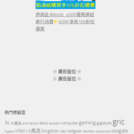
透過此 #World_eSIM優惠連結
進行消費
eSIM 享有10%折扣
優惠
※
廣告版位
※
※
廣告版位
※
熱門標籤雲
gric
3c
gaming
asus
computex
gigabyte
asustor
3c產品
amd
asrock
intel
it馬克
kingston
seagate
netgear
nas
review
hyperx
savemore
it