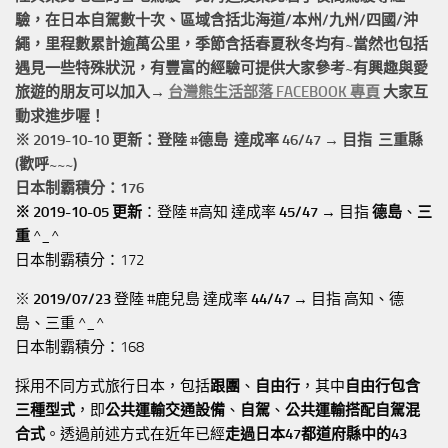
驗，在日本自駕數十次、區域含括
北海道/本州/九州/四國/沖
繩，
里程數累計
逾萬公里
，季節含括春夏秋冬均有~當然也包括
遇見一些特殊狀況，有豐富的經驗可提供大家參考~有興趣與愛
旅遊的朋友可以加入→
台灣熊生活部落 FACEBOOK 專頁
大家互
動求進步喔！
※ 2019-10-10 更新：登陸 #
德島
達成率 46/47 → 目指 三重縣
(歡呼~~~)
日本制霸積分：176
※ 2019-10-05 更新
：登陸 #高知 達成率
45/47
→ 目指
德島
、
三
重
^_^
日本制霸積分：172
※
2019/07/23
登陸 #鹿兒島 達成率
44/47
→ 目指 高知、德
島、三重 ^_^
日本制霸積分：168
採用不同方式旅行日本，包括
跟團
、
自由行
，其中
自由行包含
三種型式
，即
公共運輸交通設備
、
自駕
、
公共運輸搭配自駕混
合式
。透過前述方式在近年已經
走過日本47都道府縣中的43