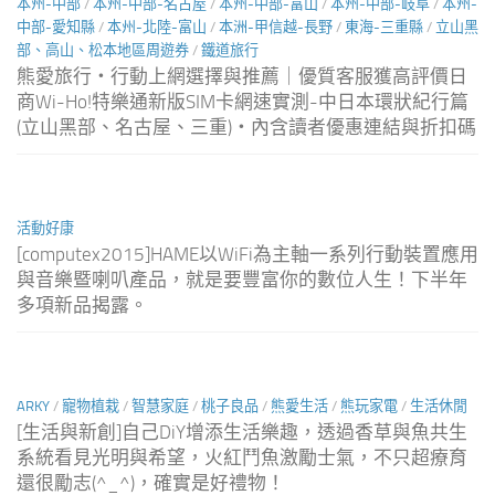
本州-中部
/
本州-中部-名古屋
/
本州-中部-富山
/
本州-中部-岐阜
/
本州-
中部-愛知縣
/
本州-北陸-富山
/
本洲-甲信越-長野
/
東海-三重縣
/
立山黑
部、高山、松本地區周遊券
/
鐵道旅行
熊愛旅行‧行動上網選擇與推薦｜優質客服獲高評價日
商Wi-Ho!特樂通新版SIM卡網速實測-中日本環狀紀行篇
(立山黑部、名古屋、三重)‧內含讀者優惠連結與折扣碼
活動好康
[computex2015]HAME以WiFi為主軸一系列行動裝置應用
與音樂暨喇叭產品，就是要豐富你的數位人生！下半年
多項新品揭露。
ARKY
/
寵物植栽
/
智慧家庭
/
桃子良品
/
熊愛生活
/
熊玩家電
/
生活休閒
[生活與新創]自己DiY增添生活樂趣，透過香草與魚共生
系統看見光明與希望，火紅鬥魚激勵士氣，不只超療育
還很勵志(^_^)，確實是好禮物！