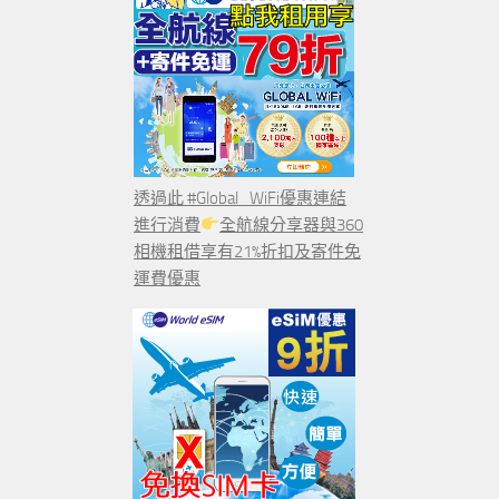
透過此 #Global_WiFi優惠連結
進行消費
全航線分享器與360
相機租借享有21%折扣及寄件免
運費優惠