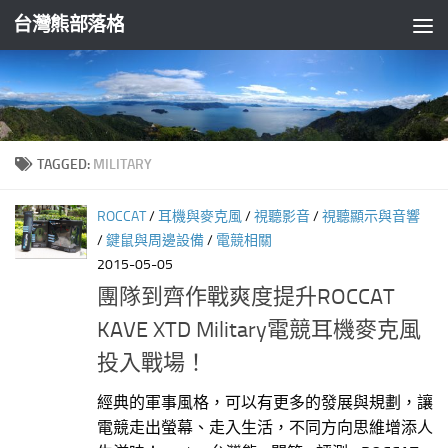
台灣熊部落格
Skip to content
TAGGED:
MILITARY
ROCCAT
/
耳機與麥克風
/
視聽影音
/
視聽顯示與音響
/
鍵鼠與周邊設備
/
電競相關
2015-05-05
團隊到齊作戰爽度提升ROCCAT
KAVE XTD Military電競耳機麥克風
投入戰場！
經典的軍事風格，可以有更多的發展與規劃，讓
電競走出螢幕、走入生活，不同方向思維增添人