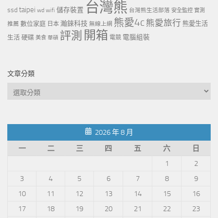
台灣熊
taipei
ssd
儲存裝置
wd
wifi
台灣熊生活部落
安全監控
實測
熊愛4c
熊愛旅行
瀚錸科技
數位家庭
熊愛生活
推薦
日本
無線上網
開箱
評測
電腦組裝
生活
硬碟
電競
美食
華碩
文章分類
文
章
分
類
2026 年 8 月
一
二
三
四
五
六
日
1
2
3
4
5
6
7
8
9
10
11
12
13
14
15
16
17
18
19
20
21
22
23