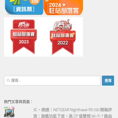
搜
尋
關
鍵
熱門文章與頁面︰
字:
3C‧網通｜NETGEAR Nighthawk RS100 開箱評
測：旗艦功能下放，高 CP 值雙頻 Wi-Fi 7 路由