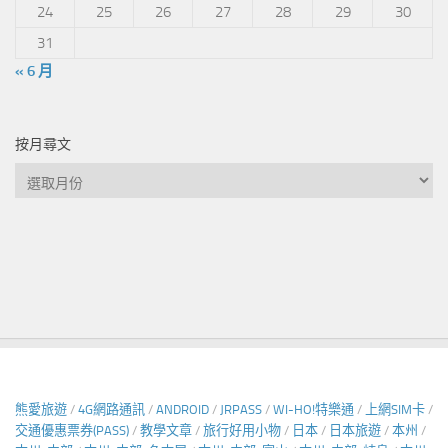
24
25
26
27
28
29
30
31
« 6 月
按月尋文
按
月
尋
文
熊愛旅遊
/
4G網路通訊
/
ANDROID
/
JRPASS
/
WI-HO!特樂通
/
上網SIM卡
/
交通優惠票券(PASS)
/
教學文章
/
旅行好用小物
/
日本
/
日本旅遊
/
本州
/