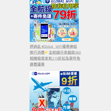
透過此 #Global_WiFi優惠連結
進行消費
全航線分享器與360
相機租借享有21%折扣及寄件免
運費優惠