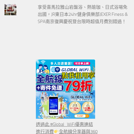
享受喜馬拉雅山岩盤浴、熱瑜珈、日式浴場免
出國，JR東日本24hr健身俱樂部JEXER Finess &
SPA南京復興慶祝登台限時超值月費別錯過！
透過此 #Global_WiFi優惠連結
進行消費
全航線分享器與360