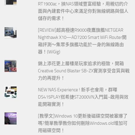
RT1900ac，挾NAS領域豐富經驗，用親切的介
面與內建套件中心來滿足你對無線網路與個人
儲存的需求！
[REVIEW]超高極速R9000夜鷹旗艦NETGEAR
Nighthawk X10—AD7200 Smart WiFi Router開
箱評測～集眾多旗艦功能於一身的無線路由
器！(WiGig)
錦上添花更上層樓是玩家追求的極致，開箱
Creative Sound Blaster SB-ZX實測享受音質與戰
力的再提升！
NEW NAS Experience ! 新手也會用，群暉
DS415PLAY搭希捷ST2000VN入門篇~啟用與效
能開箱實測！
[教學文]Windows 10更新後磁碟空間被塞爆了
嗎?簡單教學教你如何刪除Windows.old增加可
用磁碟空間！