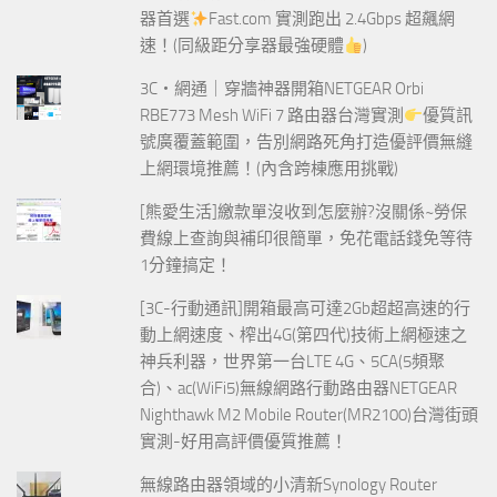
器首選
Fast.com 實測跑出 2.4Gbps 超飆網
速！(同級距分享器最強硬體
)
3C‧網通｜穿牆神器開箱NETGEAR Orbi
RBE773 Mesh WiFi 7 路由器台灣實測
優質訊
號廣覆蓋範圍，告別網路死角打造優評價無縫
上網環境推薦！(內含跨棟應用挑戰)
[熊愛生活]繳款單沒收到怎麼辦?沒關係~勞保
費線上查詢與補印很簡單，免花電話錢免等待
1分鐘搞定！
[3C-行動通訊]開箱最高可達2Gb超超高速的行
動上網速度、榨出4G(第四代)技術上網極速之
神兵利器，世界第一台LTE 4G、5CA(5頻聚
合)、ac(WiFi5)無線網路行動路由器NETGEAR
Nighthawk M2 Mobile Router(MR2100)台灣街頭
實測-好用高評價優質推薦！
無線路由器領域的小清新Synology Router