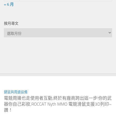
« 6 月
按月尋文
按
月
尋
文
鍵鼠與周邊設備
電競周邊也走使用者互動,終於有廠商跨出這一步!你的武
器你自己彩妝,ROCCAT Nyth MMO 電競滑鼠支援3D列印~
讚！