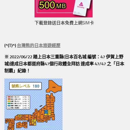
下載登錄送日本免費上網SIM卡
(^(T)^)
台灣熊的日本旅遊經歷
※ 2022/06/22 踏上日本三重縣(日本百名城 編號：47 伊賀上野
城)達成日本都道府縣47個行政體全拜訪
達成率 47/47
之「日本
制霸」紀錄！