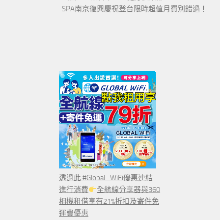
SPA南京復興慶祝登台限時超值月費別錯過！
透過此 #Global_WiFi優惠連結
進行消費
全航線分享器與360
相機租借享有21%折扣及寄件免
運費優惠