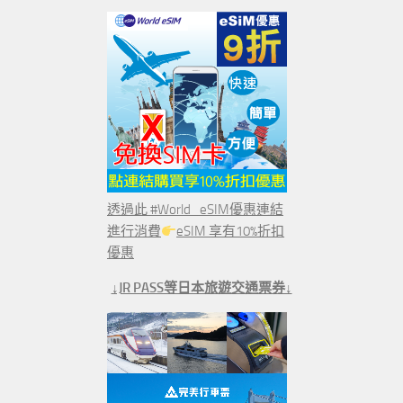
透過此 #World_eSIM優惠連結
進行消費
eSIM 享有10%折扣
優惠
↓JR PASS等日本旅遊交通票券↓