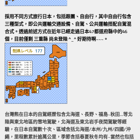
採用不同方式旅行日本，包括跟團、自由行，其中自由行包含
三種型式，即公共運輸交通設備、自駕、公共運輸搭配自駕混
合式。透過前述方式在近年已經走過日本47都道府縣中的46
個，目前僅剩 三重縣 尚未登陸 ^_^ 好期待啊~~~。
台灣熊在日本的
自駕經歷
包含北海道、長野、福島~秋田…等北
陸與東北地區的
雪地駕駛
，北海道及東北岩手
夜間駕駛
等經
驗，在日本自駕數十次、區域含括
北海道/本州/九州/四國/沖
繩，
里程數累計
逾萬公里
，季節含括春夏秋冬均有~當然也包括