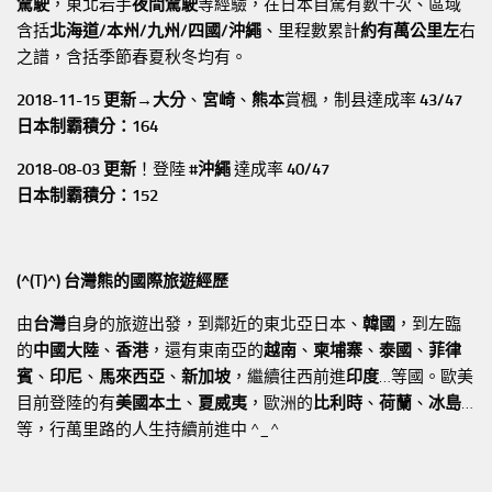
駕駛
，東北岩手
夜間駕駛
等經驗，在日本自駕有數十次、區域
含括
北海道/本州/九州/四國/沖繩
、里程數累計
約有萬公里左
右
之譜，含括季節春夏秋冬均有。
2018-11-15 更新→
大分
、
宮崎
、
熊本
賞楓，制县達成率
43/47
日本制霸積分：164
2018-08-03 更新
！登陸
#沖繩
達成率
40/47
日本制霸積分：152
(^(T)^) 台灣熊的國際旅遊經歷
由
台灣
自身的旅遊出發，到鄰近的東北亞日本、
韓國
，到左臨
的
中國大陸
、
香港
，還有東南亞的
越南
、
柬埔寨
、
泰國
、
菲律
賓
、
印尼
、
馬來西亞
、
新加坡
，繼續往西前進
印度
…等國。歐美
目前登陸的有
美國本土
、
夏威夷
，歐洲的
比利時
、
荷蘭
、
冰島
…
等，行萬里路的人生持續前進中 ^_^