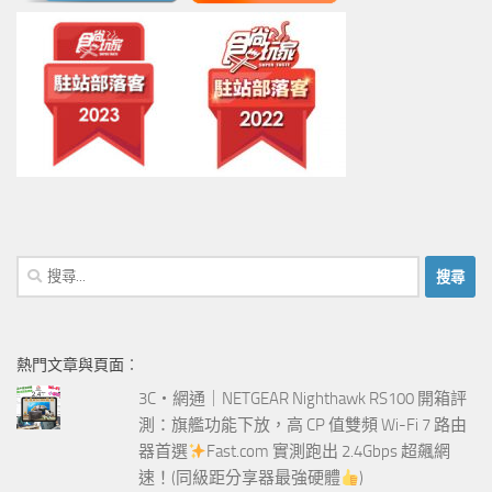
搜
尋
關
鍵
熱門文章與頁面︰
字:
3C‧網通｜NETGEAR Nighthawk RS100 開箱評
測：旗艦功能下放，高 CP 值雙頻 Wi-Fi 7 路由
器首選
Fast.com 實測跑出 2.4Gbps 超飆網
速！(同級距分享器最強硬體
)