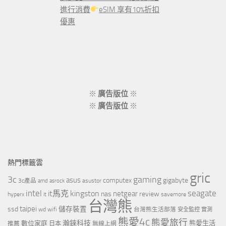
進行消費
eSIM 享有10%折扣
優惠
※
廣告版位
※
※
廣告版位
※
熱門標籤雲
gric
3c
gaming
asus
computex
gigabyte
asustor
3c產品
amd
asrock
intel
it馬克
kingston
seagate
netgear
nas
review
hyperx
savemore
it
台灣熊
taipei
ssd
儲存裝置
wd
wifi
台灣熊生活部落
安全監控
實測
熊愛4c
熊愛旅行
瀚錸科技
數位家庭
熊愛生活
推薦
日本
無線上網