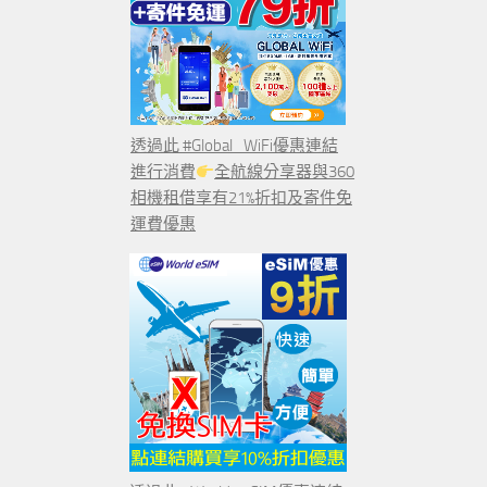
透過此 #Global_WiFi優惠連結
進行消費
全航線分享器與360
相機租借享有21%折扣及寄件免
運費優惠