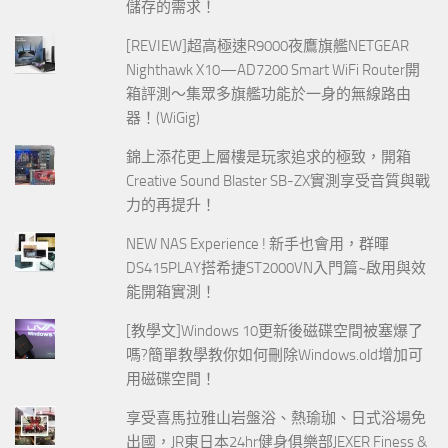
儲存的需求！
[REVIEW]超高極速R9000夜鷹旗艦NETGEAR
Nighthawk X10—AD7200 Smart WiFi Router開
箱評測～集眾多旗艦功能於一身的無線路由
器！(WiGig)
錦上添花更上層樓是玩家追求的極致，開箱
Creative Sound Blaster SB-ZX實測享受音質與戰
力的再提升！
NEW NAS Experience ! 新手也會用，群暉
DS415PLAY搭希捷ST2000VN入門篇~啟用與效
能開箱實測！
[教學文]Windows 10更新後磁碟空間被塞爆了
嗎?簡單教學教你如何刪除Windows.old增加可
用磁碟空間！
享受喜馬拉雅山岩盤浴、熱瑜珈、日式浴場免
出國，JR東日本24hr健身俱樂部JEXER Finess &