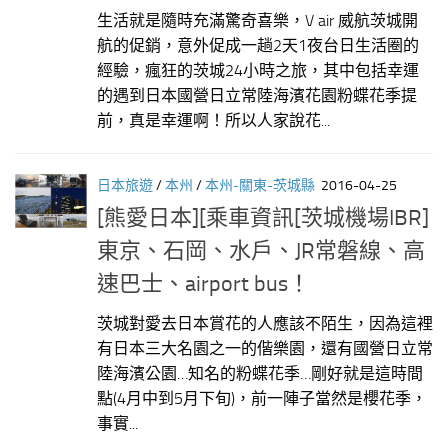
生活就是隨時充滿驚奇喜樂，V air 威航茨城開
航的促銷，意外促成一趟2天1夜台日生活圈的
經驗，瘋狂的茨城24小時之旅，其中包括幸運
的遇到日本國營日立常陸海濱花園粉蝶花季提
前，真是幸運啊！所以人家說花...
日本旅遊
/
本州
/
本州-關東-茨城縣
2016-04-25
[熊愛日本][乘車資訊[茨城機場IBR]
東京、石岡、水戶、JR常磐線、高
速巴士、airport bus！
茨城對愛去日本賞花的人應該不陌生，因為這裡
有日本三大名園之一的偕樂園，還有國營日立常
陸海濱公園…知名的粉蝶花季…剛好就是這時間
點(4月中到5月下旬)，前一陣子當然是櫻花季，
事實...