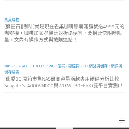
熊愛購物
[熊愛買][咖啡]就是現在雀巢咖啡膠囊滿額就送4999元的
咖啡機，咖啡加咖啡機比對折還便宜，要搶要快限時限
量，文內有操作方式與搶購連結！
NAS
/
SEAGATE
/
THECUS
/
WD
/
硬碟
/
硬碟與SSD
/
網路與儲存
/
網通與
儲存裝置
[熊愛3C]開箱市售NAS最高容量兩款專用硬碟分析比較
Seagate ST4000VN000與WD WD30EFRX (雙平台實測)！