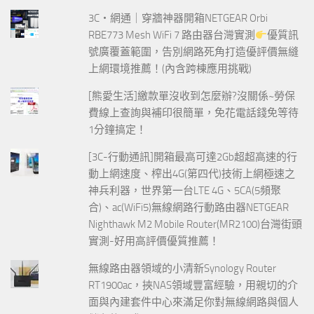
3C‧網通｜穿牆神器開箱NETGEAR Orbi
RBE773 Mesh WiFi 7 路由器台灣實測
優質訊
號廣覆蓋範圍，告別網路死角打造優評價無縫
上網環境推薦！(內含跨棟應用挑戰)
[熊愛生活]繳款單沒收到怎麼辦?沒關係~勞保
費線上查詢與補印很簡單，免花電話錢免等待
1分鐘搞定！
[3C-行動通訊]開箱最高可達2Gb超超高速的行
動上網速度、榨出4G(第四代)技術上網極速之
神兵利器，世界第一台LTE 4G、5CA(5頻聚
合)、ac(WiFi5)無線網路行動路由器NETGEAR
Nighthawk M2 Mobile Router(MR2100)台灣街頭
實測-好用高評價優質推薦！
無線路由器領域的小清新Synology Router
RT1900ac，挾NAS領域豐富經驗，用親切的介
面與內建套件中心來滿足你對無線網路與個人