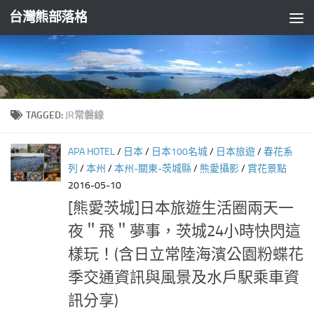
台灣熊部落格
Skip to content
TAGGED:
JR常磐線
APA HOTEL
/
日本
/
日本100名城
/
日本旅遊
/
春花系
列
/
本州
/
本州-關東-茨城縣
/
熊愛攝影
/
賞花景點
2016-05-10
[熊愛茨城]日本旅遊生活圈兩天一
夜＂飛＂夢事，茨城24小時快閃這
樣玩！(含日立常陸海濱公園粉蝶花
季交通資訊與風景及水戶駅乘車資
訊分享)