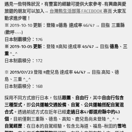
遇見一些特殊狀況，有豐富的經驗可提供大家參考~有興趣與愛
旅遊的朋友可以加入→
台灣熊生活部落 FACEBOOK 專頁
大家互
動求進步喔！
※ 2019-10-10 更新：登陸 #
德島
達成率 46/47 → 目指 三重縣
(歡呼~~~)
日本制霸積分：176
※ 2019-10-05 更新
：登陸 #高知 達成率
45/47
→ 目指
德島
、
三
重
^_^
日本制霸積分：172
※
2019/07/23
登陸 #鹿兒島 達成率
44/47
→ 目指 高知、德
島、三重 ^_^
日本制霸積分：168
採用不同方式旅行日本，包括
跟團
、
自由行
，其中
自由行包含
三種型式
，即
公共運輸交通設備
、
自駕
、
公共運輸搭配自駕混
合式
。透過前述方式在近年已經
走過日本47都道府縣中的43
個
，目前僅剩三重縣、德島、高知、鹿兒島尚未登陸 ^_^ 。
自駕經歷
：在日本的自駕經驗，包含北海道、福島~秋田的
雪地