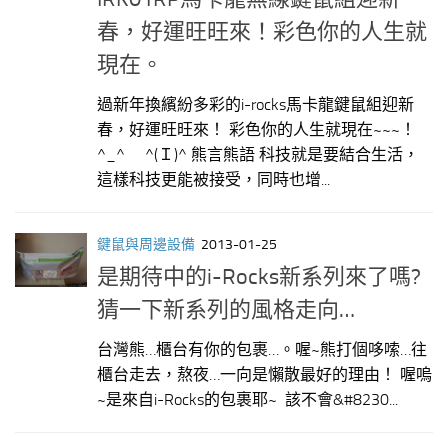
春，好運旺旺來！彩色你的人生就
現在。
過新年換繽紛多彩的i-rocks馬卡龍鍵鼠組迎新
春，好運旺旺來！ 彩色你的人生就現在~~~！
^_^ ^(Ｉ)^ 熊言熊語 科技就是要結合生活，
這樣科技更能被接受，同時也增...
鍵鼠與周邊設備
2013-01-25
是期待中的i-Rocks新系列來了嗎?
猜一下新系列的風格走向…
台灣熊…櫃台有你的包裹…。喔~熊打個哆嗦…往
櫃台走去，熬夜…一向是懶散最好的理由！ 喔嗚
~是來自i-Rocks的包裹耶~ 該不會&#8230...