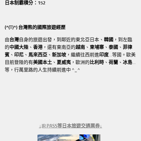
日本制霸積分：152
(^(T)^) 台灣熊的國際旅遊經歷
由
台灣
自身的旅遊出發，到鄰近的東北亞日本、
韓國
，到左臨
的
中國大陸
、
香港
，還有東南亞的
越南
、
柬埔寨
、
泰國
、
菲律
賓
、
印尼
、
馬來西亞
、
新加坡
，繼續往西前進
印度
…等國。歐美
目前登陸的有
美國本土
、
夏威夷
，歐洲的
比利時
、
荷蘭
、
冰島
…
等，行萬里路的人生持續前進中 ^_^
↓JR PASS等日本旅遊交通票券↓