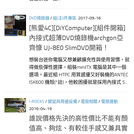
DVD燒錄器
/
組(主)件專區
2017-09-16
[熊愛4C][DiYComputer][組件開箱]
內接式超薄DVD燒錄機archgon亞
齊慷 UJ-8E0 SlimDVD開箱！
想裝台迷你電腦又想兼顧擴充性與使用習慣，就
得做些彈性選擇，組裝miniITX 電腦是其中一個
選項。最近組 HTPC 用質感優又好裝機的ANTEC
ISK600 機殼(*註)，他較困擾就是採用內接式 S...
I-ROCKS
/
鍵鼠與周邊設備
/
電競相關
/
電競運動
2016-04-19
誰說價格先決的高性價比不能有顏
值高、夠炫、有較佳手感又兼具實