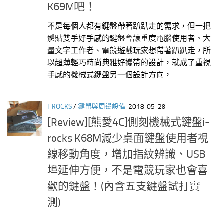
K69M吧！
不是每個人都有鍵盤帶著趴趴走的需求，但一把
體貼雙手好手感的鍵盤會讓重度電腦使用者、大
量文字工作者、電競遊戲玩家想帶著趴趴走，所
以超薄輕巧時尚典雅好攜帶的設計，就成了重視
手感的機械式鍵盤另一個設計方向，...
I-ROCKS
/
鍵鼠與周邊設備
2018-05-28
[Review][熊愛4C]側刻機械式鍵盤i-
rocks K68M減少桌面鍵盤使用者視
線移動角度，增加指紋辨識、USB
埠延伸方便，不是電競玩家也會喜
歡的鍵盤！(內含五支鍵盤試打實
測)