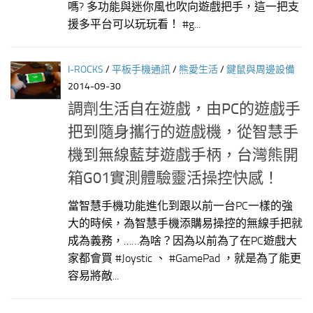
嗎? 多功能與迷你風也吹向遊戲把手，這一把支
援多平台可以玩玩看！ #g...
I-ROCKS
/
平板手機通訊
/
熊愛生活
/
鍵鼠與周邊設備
2014-09-30
調劑生活自在遊戲，由PC的遊戲手
把到隨身攜行的遊戲機，從智慧手
機到無線藍芽遊戲手柄，台灣熊開
箱G01實測體驗靈活操控快感！
當智慧手機功能進化到跟以前一台PC一樣的強
大的時候，為智慧手機添購易操控的無線手把就
成為義務，……為啥？因為以前為了在PC遊戲大
家都會買 #Joystic 、 #GamePad ，就是為了能更
容易將敵...