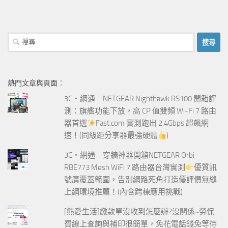
搜
尋
關
鍵
熱門文章與頁面︰
字:
3C‧網通｜NETGEAR Nighthawk RS100 開箱評
測：旗艦功能下放，高 CP 值雙頻 Wi-Fi 7 路由
器首選
Fast.com 實測跑出 2.4Gbps 超飆網
速！(同級距分享器最強硬體
)
3C‧網通｜穿牆神器開箱NETGEAR Orbi
RBE773 Mesh WiFi 7 路由器台灣實測
優質訊
號廣覆蓋範圍，告別網路死角打造優評價無縫
上網環境推薦！(內含跨棟應用挑戰)
[熊愛生活]繳款單沒收到怎麼辦?沒關係~勞保
費線上查詢與補印很簡單，免花電話錢免等待