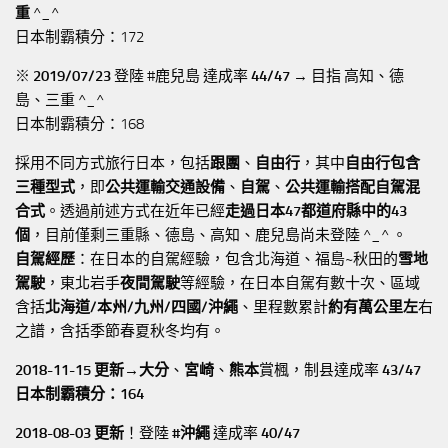
重
^_^
日本制霸積分：172
※
2019/07/23
登陸 #鹿兒島 達成率
44/47
→ 目指 高知、德
島、三重 ^_^
日本制霸積分：168
採用不同方式旅行日本，包括
跟團
、
自由行
，其中
自由行包含
三種型式
，即
公共運輸交通設備
、
自駕
、
公共運輸搭配自駕混
合式
。透過前述方式在近年已經
走過日本47都道府縣中的43
個
，目前僅剩三重縣、德島、高知、鹿兒島尚未登陸 ^_^ 。
自駕經歷
：在日本的自駕經驗，包含北海道、福島~秋田的
雪地
駕駛
，東北岩手
夜間駕駛
等經驗，在日本自駕有數十次、區域
含括
北海道/本州/九州/四國/沖繩
、里程數累計
約有萬公里左
右
之譜，含括季節春夏秋冬均有。
2018-11-15 更新→
大分
、
宮崎
、
熊本
賞楓，制县達成率
43/47
日本制霸積分：164
2018-08-03 更新
！登陸
#沖繩
達成率
40/47