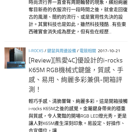
時尚流行界一直會有周期輪替的現象，繽紛絢麗
奪目新奇的衣服流行一段時間之後，就會走回復
古的風潮、簡約的流行、或是實用性先決的設
計。其實科技也是如此，雖然科技殘酷…有些東
西確實會消失成為歷史，但有些在經歷...
I-ROCKS
/
鍵鼠與周邊設備
/
電競相關
2017-10-21
[Review][熊愛4C]優設計的i-rocks
K65M RGB機械式鍵盤，質感、手
感、易用、絢麗多彩兼俱-開箱評
測！
輕巧手感、清脆響聲、絢麗多彩，這是開箱接觸
i-rocks K65M之後的感覺。金屬鍵身帶來的穩重
與質感，令人驚豔的開場RGB LED燈光秀，更是
讓人對K65M產生深刻印象。易設定、好操作、
合宜價位，讓...