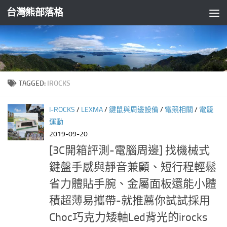
台灣熊部落格
Skip to content
TAGGED:
IROCKS
I-ROCKS
/
LEXMA
/
鍵鼠與周邊設備
/
電競相關
/
電競
運動
2019-09-20
[3C開箱評測-電腦周邊] 找機械式
鍵盤手感與靜音兼顧、短行程輕鬆
省力體貼手腕、金屬面板還能小體
積超薄易攜帶-就推薦你試試採用
Choc巧克力矮軸Led背光的irocks