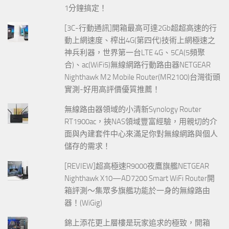
1分鐘搞定！
[3C-行動通訊]開箱最高可達2Gb超超高速的行
動上網速度、榨出4G(第四代)技術上網極速之
神兵利器，世界第一台LTE 4G、5CA(5頻聚
合)、ac(WiFi5)無線網路行動路由器NETGEAR
Nighthawk M2 Mobile Router(MR2100)台灣街頭
實測-好用高評價優質推薦！
無線路由器領域的小清新Synology Router
RT1900ac，挾NAS領域豐富經驗，用親切的介
面與內建套件中心來滿足你對無線網路與個人
儲存的需求！
[REVIEW]超高極速R9000夜鷹旗艦NETGEAR
Nighthawk X10—AD7200 Smart WiFi Router開
箱評測～集眾多旗艦功能於一身的無線路由
器！(WiGig)
錦上添花更上層樓是玩家追求的極致，開箱