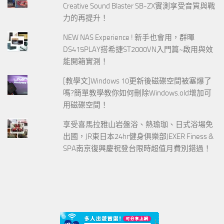
Creative Sound Blaster SB-ZX實測享受音質與戰
力的再提升！
NEW NAS Experience ! 新手也會用，群暉
DS415PLAY搭希捷ST2000VN入門篇~啟用與效
能開箱實測！
[教學文]Windows 10更新後磁碟空間被塞爆了
嗎?簡單教學教你如何刪除Windows.old增加可
用磁碟空間！
享受喜馬拉雅山岩盤浴、熱瑜珈、日式浴場免
出國，JR東日本24hr健身俱樂部JEXER Finess &
SPA南京復興慶祝登台限時超值月費別錯過！