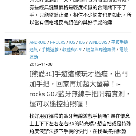
有些經典鍵盤價格是輕度松鼠的台灣熊下不了
手，只能望鍵止渴，相信不少網友也是如此，所
以當有價格親民高顏值的與好手感的鍵...
ANDROID
/
I-ROCKS
/
IOS
/
IOS
/
WINDOWS
/
平板手機
通訊
/
手機遊戲
/
軟體與APP
/
鍵鼠與周邊設備
/
電競
運動
2015-11-08
[熊愛3C]手遊這樣玩才過癮，出門
加手把，回家再加超大螢幕！i-
rocks G02藍牙無線手把開箱實測，
還可以遙控拍照喔！
找好用好攜帶的藍牙無線遊戲手柄嗎? 還在懷念
上上下下左右左右BA的時光嗎? 想自拍或是特殊
角度沒辦法按下手機的快門，在找遙控拍照器