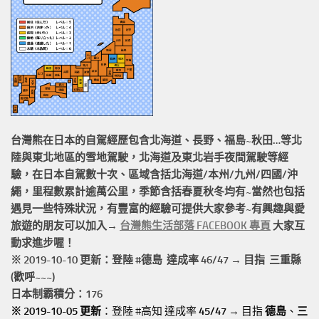
台灣熊在日本的
自駕經歷
包含北海道、長野、福島~秋田…等北
陸與東北地區的
雪地駕駛
，北海道及東北岩手
夜間駕駛
等經
驗，在日本自駕數十次、區域含括
北海道/本州/九州/四國/沖
繩，
里程數累計
逾萬公里
，季節含括春夏秋冬均有~當然也包括
遇見一些特殊狀況，有豐富的經驗可提供大家參考~有興趣與愛
旅遊的朋友可以加入→
台灣熊生活部落 FACEBOOK 專頁
大家互
動求進步喔！
※ 2019-10-10 更新：登陸 #
德島
達成率 46/47 → 目指 三重縣
(歡呼~~~)
日本制霸積分：176
※ 2019-10-05 更新
：登陸 #高知 達成率
45/47
→ 目指
德島
、
三