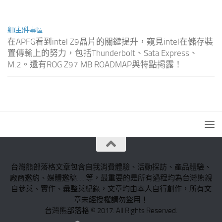
組(主)件專區
在APFG看到intel Z9晶片的關鍵提升，窺見intel在儲存裝
置傳輸上的努力，包括Thunderbolt、Sata Express、
M.2。還有ROG Z97 MB ROADMAP與特點掲露！
台灣熊部落格文章包含自我消費體驗、活動採訪、產品體驗、
廠商邀約、媒體邀稿......等，最重要的是所有過程均為台灣熊親
自參與、實作、彙整與紀錄，文章均由本人自行創作，所有文
章未經授權請勿盜用！
台灣熊部落格 © 2017. All Rights Reserved.