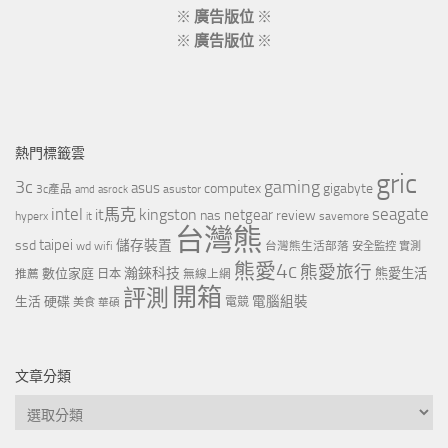
※
廣告版位
※
※
廣告版位
※
熱門標籤雲
gric
3c
gaming
asus
computex
gigabyte
asustor
3c產品
amd
asrock
intel
it馬克
kingston
seagate
netgear
nas
review
hyperx
savemore
it
台灣熊
taipei
ssd
儲存裝置
wd
wifi
台灣熊生活部落
安全監控
實測
熊愛4c
熊愛旅行
瀚錸科技
數位家庭
熊愛生活
推薦
日本
無線上網
開箱
評測
電腦組裝
生活
硬碟
電競
美食
華碩
文章分類
文
章