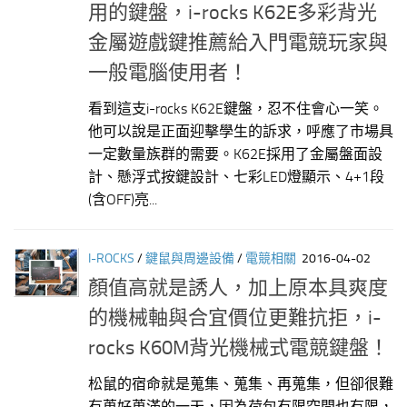
用的鍵盤，i-rocks K62E多彩背光
金屬遊戲鍵推薦給入門電競玩家與
一般電腦使用者！
看到這支i-rocks K62E鍵盤，忍不住會心一笑。
他可以說是正面迎擊學生的訴求，呼應了市場具
一定數量族群的需要。K62E採用了金屬盤面設
計、懸浮式按鍵設計、七彩LED燈顯示、4+1段
(含OFF)亮...
I-ROCKS
/
鍵鼠與周邊設備
/
電競相關
2016-04-02
顏值高就是誘人，加上原本具爽度
的機械軸與合宜價位更難抗拒，i-
rocks K60M背光機械式電競鍵盤！
松鼠的宿命就是蒐集、蒐集、再蒐集，但卻很難
有蒐好蒐滿的一天，因為荷包有限空間也有限，