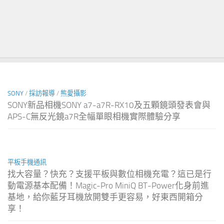
文
SONY
/
採訪報導
/
熊愛攝影
SONY新品相機SONY a7-a7R-RX10及五顆鏡頭發表會與
APS-C無反光鏡a7R全幅單眼相機實際體驗分享
平板手機通訊
找大容量？快充？支援平板與數位相機充電？這已是行
動電源基本配備！Magic-Pro MiniQ BT-Power化身前進
基地，給你藍牙耳機放開雙手更容易，好東西開箱分
享！