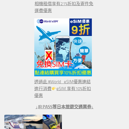
相機租借享有21%折扣及寄件免
運費優惠
透過此 #World_eSIM優惠連結
進行消費
eSIM 享有10%折扣
優惠
↓JR PASS等日本旅遊交通票券↓