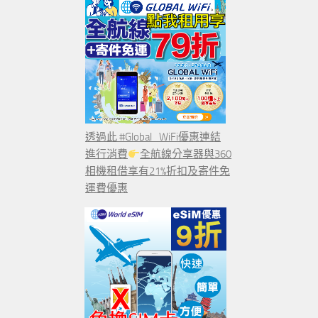
透過此 #Global_WiFi優惠連結
進行消費
全航線分享器與360
相機租借享有21%折扣及寄件免
運費優惠