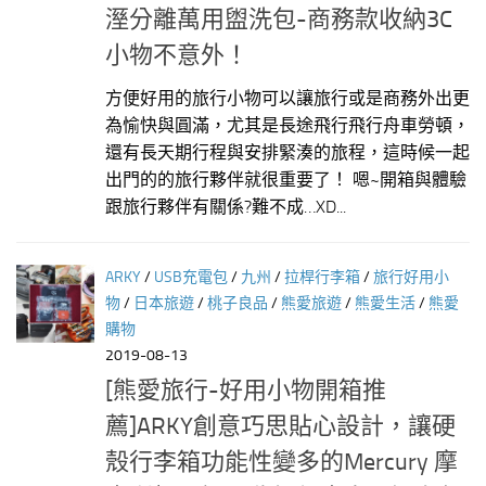
溼分離萬用盥洗包-商務款收納3C
小物不意外！
方便好用的旅行小物可以讓旅行或是商務外出更
為愉快與圓滿，尤其是長途飛行飛行舟車勞頓，
還有長天期行程與安排緊湊的旅程，這時候一起
出門的的旅行夥伴就很重要了！ 嗯~開箱與體驗
跟旅行夥伴有關係?難不成…XD...
ARKY
/
USB充電包
/
九州
/
拉桿行李箱
/
旅行好用小
物
/
日本旅遊
/
桃子良品
/
熊愛旅遊
/
熊愛生活
/
熊愛
購物
2019-08-13
[熊愛旅行-好用小物開箱推
薦]ARKY創意巧思貼心設計，讓硬
殼行李箱功能性變多的Mercury 摩