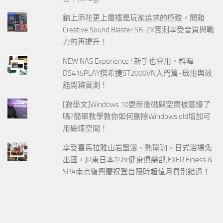
錦上添花更上層樓是玩家追求的極致，開箱
Creative Sound Blaster SB-ZX實測享受音質與戰
力的再提升！
NEW NAS Experience ! 新手也會用，群暉
DS415PLAY搭希捷ST2000VN入門篇~啟用與效
能開箱實測！
[教學文]Windows 10更新後磁碟空間被塞爆了
嗎?簡單教學教你如何刪除Windows.old增加可
用磁碟空間！
享受喜馬拉雅山岩盤浴、熱瑜珈、日式浴場免
出國，JR東日本24hr健身俱樂部JEXER Finess &
SPA南京復興慶祝登台限時超值月費別錯過！