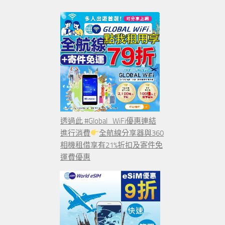
透過此 #Global_WiFi優惠連結
進行消費
全航線分享器與360
相機租借享有21%折扣及寄件免
運費優惠