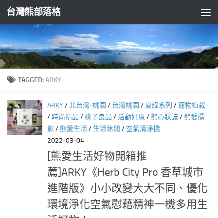
台灣熊部落格
Skip to content
TAGGED:
ARKY
ARKY
/
北台灣-桃園
/
台灣桃園
/
夏綠系列
/
寵物植栽
/
時尚精品
/
桃子良品
/
活動好康
/
熊心狀誌
/
熊愛攝
影
/
熊愛生活
/
生活休閒
/
空氣清淨機
2022-03-04
[熊愛生活好物開箱推
薦]ARKY《Herb City Pro 香草城市
進階版》小小改變大大不同、優化
環境淨化空氣慰藉精神一機多用生