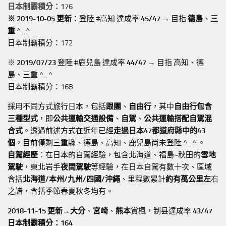
日本制霸積分：176
※ 2019-10-05 更新
：登陸 #高知 達成率
45/47
→ 目指
德島
、
三
重
^_^
日本制霸積分：172
※
2019/07/23
登陸 #鹿兒島 達成率
44/47
→ 目指 高知、德
島、三重 ^_^
日本制霸積分：168
採用不同方式旅行日本，包括
跟團
、
自由行
，其中
自由行包含
三種型式
，即
公共運輸交通設備
、
自駕
、
公共運輸搭配自駕混
合式
。透過前述方式在近年已經
走過日本47都道府縣中的43
個
，目前僅剩三重縣、德島、高知、鹿兒島尚未登陸 ^_^ 。
自駕經歷
：在日本的自駕經驗，包含北海道、福島~秋田的
雪地
駕駛
，東北岩手
夜間駕駛
等經驗，在日本自駕有數十次、區域
含括
北海道/本州/九州/四國/沖繩
、里程數累計
約有萬公里左
右
之譜，含括季節春夏秋冬均有。
2018-11-15 更新→
大分
、
宮崎
、
熊本
賞楓，制县達成率
43/47
日本制霸積分：164