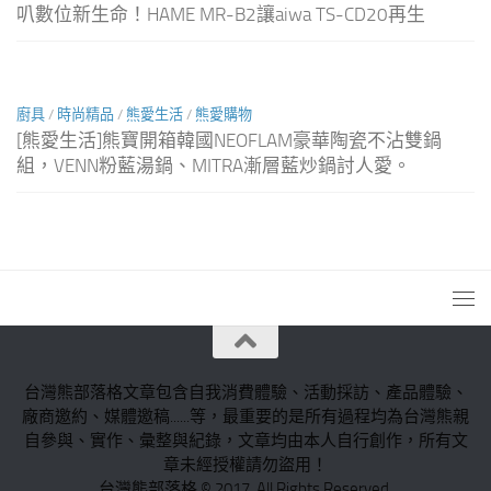
叭數位新生命！HAME MR-B2讓aiwa TS-CD20再生
廚具
/
時尚精品
/
熊愛生活
/
熊愛購物
[熊愛生活]熊寶開箱韓國NEOFLAM豪華陶瓷不沾雙鍋
組，VENN粉藍湯鍋、MITRA漸層藍炒鍋討人愛。
台灣熊部落格文章包含自我消費體驗、活動採訪、產品體驗、
廠商邀約、媒體邀稿......等，最重要的是所有過程均為台灣熊親
自參與、實作、彙整與紀錄，文章均由本人自行創作，所有文
章未經授權請勿盜用！
台灣熊部落格 © 2017. All Rights Reserved.