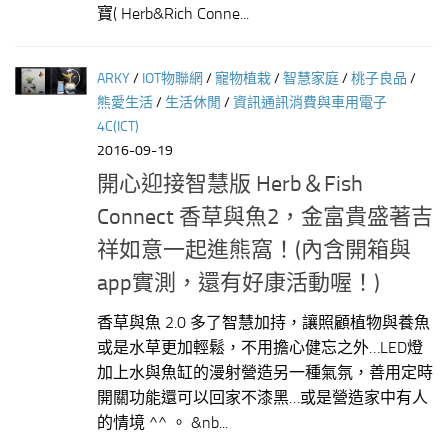
寶( Herb&Rich Conne...
ARKY
/
IOT物聯網
/
寵物植栽
/
智慧家庭
/
桃子良品
/
熊愛生活
/
生活休閒
/
資訊通訊消費與車用電子
4C(ICT)
2016-09-19
開心迎接智慧版 Herb＆Fish
Connect 香草與魚2，金富貴盛著吉
祥如意一起進熊窩！(內含開箱與
app實測，還有好康活動喔！)
香草與魚 2.0 多了智慧加持，讓照顧植物與養魚
或是水草更加輕鬆，不用擔心健忘之外…LED燈
加上水與魚缸的漫射營造另一種氣氛，善用定時
開關功能還可以回家不漆黑…或是營造家中有人
的情境 ^^ 。 &nb...