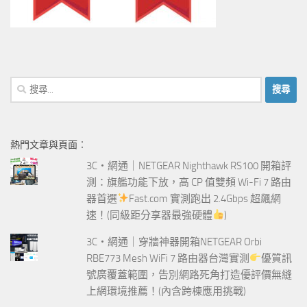
搜
尋
關
鍵
熱門文章與頁面︰
字:
3C‧網通｜NETGEAR Nighthawk RS100 開箱評
測：旗艦功能下放，高 CP 值雙頻 Wi-Fi 7 路由
器首選
Fast.com 實測跑出 2.4Gbps 超飆網
速！(同級距分享器最強硬體
)
3C‧網通｜穿牆神器開箱NETGEAR Orbi
RBE773 Mesh WiFi 7 路由器台灣實測
優質訊
號廣覆蓋範圍，告別網路死角打造優評價無縫
上網環境推薦！(內含跨棟應用挑戰)