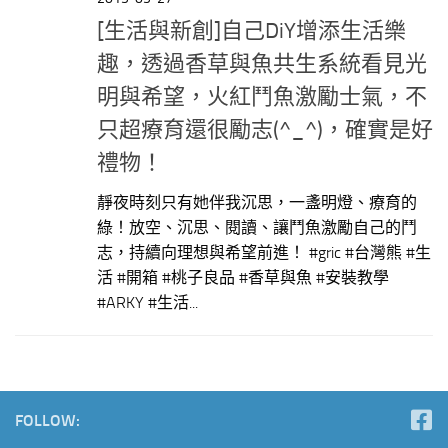
[生活與新創]自己DiY增添生活樂
趣，透過香草與魚共生系統看見光
明與希望，火紅鬥魚激勵士氣，不
只超療育還很勵志(^_^)，確實是好
禮物！
靜夜時刻只有她伴我沉思，一盞明燈、療育的
綠！放空、沉思、閱讀、讓鬥魚激勵自己的鬥
志，持續向理想與希望前進！ #gric #台灣熊 #生
活 #開箱 #桃子良品 #香草與魚 #安裝教學
#ARKY #生活...
FOLLOW: