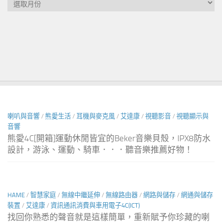
月
尋
文
喇叭與音響
/
熊愛生活
/
耳機與麥克風
/
艾達康
/
視聽影音
/
視聽顯示與
音響
熊愛4C[開箱]運動休閒皆宜的Beker音樂貝殼，IPX8防水
設計，游泳、運動、騎車．．．聽音樂推薦好物！
HAME
/
智慧家庭
/
無線中繼延伸
/
無線路由器
/
網路與儲存
/
網通與儲存
裝置
/
艾達康
/
資訊通訊消費與車用電子4C(ICT)
找回你熟悉的聲音就是這樣簡單，重新賦予你珍藏的喇