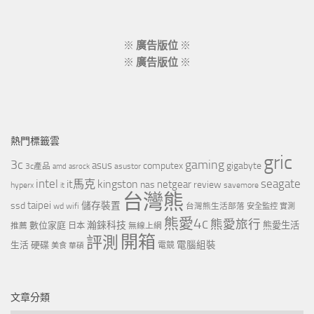
※
廣告版位
※
※
廣告版位
※
熱門標籤雲
gric
3c
gaming
asus
computex
gigabyte
asustor
3c產品
amd
asrock
intel
it馬克
kingston
seagate
netgear
nas
review
hyperx
savemore
it
台灣熊
taipei
ssd
儲存裝置
wd
wifi
台灣熊生活部落
安全監控
實測
熊愛4c
熊愛旅行
瀚錸科技
數位家庭
熊愛生活
推薦
日本
無線上網
開箱
評測
電腦組裝
生活
硬碟
電競
美食
華碩
文章分類