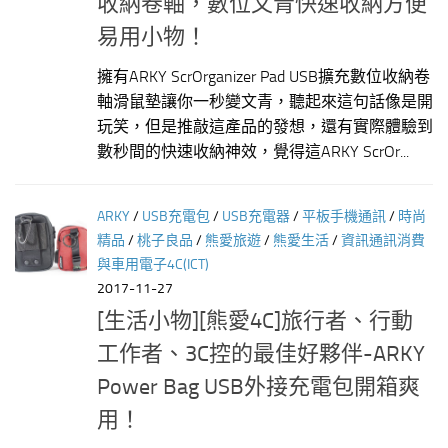
收納卷軸，數位文青快速收納方便
易用小物！
擁有ARKY ScrOrganizer Pad USB擴充數位收納卷
軸滑鼠墊讓你一秒變文青，聽起來這句話像是開
玩笑，但是推敲這產品的發想，還有實際體驗到
數秒間的快速收納神效，覺得這ARKY ScrOr...
ARKY
/
USB充電包
/
USB充電器
/
平板手機通訊
/
時尚
精品
/
桃子良品
/
熊愛旅遊
/
熊愛生活
/
資訊通訊消費
與車用電子4C(ICT)
2017-11-27
[生活小物][熊愛4C]旅行者、行動
工作者、3C控的最佳好夥伴-ARKY
Power Bag USB外接充電包開箱爽
用！