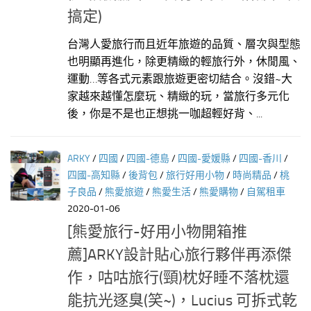
搞定)
台灣人愛旅行而且近年旅遊的品質、層次與型態
也明顯再進化，除更精緻的輕旅行外，休閒風、
運動…等各式元素跟旅遊更密切結合。沒錯~大
家越來越懂怎麼玩、精緻的玩，當旅行多元化
後，你是不是也正想挑一咖超輕好背、...
ARKY
/
四國
/
四國-德島
/
四國-愛媛縣
/
四國-香川
/
四國-高知縣
/
後背包
/
旅行好用小物
/
時尚精品
/
桃
子良品
/
熊愛旅遊
/
熊愛生活
/
熊愛購物
/
自駕租車
2020-01-06
[熊愛旅行-好用小物開箱推
薦]ARKY設計貼心旅行夥伴再添傑
作，咕咕旅行(頸)枕好睡不落枕還
能抗光逐臭(笑~)，Lucius 可拆式乾