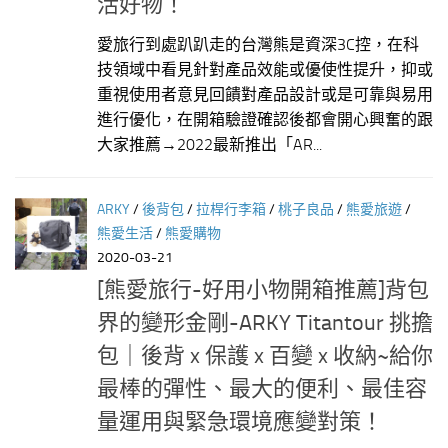
活好物！
愛旅行到處趴趴走的台灣熊是資深3C控，在科
技領域中看見針對產品效能或優使性提升，抑或
重視使用者意見回饋對產品設計或是可靠與易用
進行優化，在開箱驗證確認後都會開心興奮的跟
大家推薦→2022最新推出「AR...
ARKY
/
後背包
/
拉桿行李箱
/
桃子良品
/
熊愛旅遊
/
熊愛生活
/
熊愛購物
2020-03-21
[熊愛旅行-好用小物開箱推薦]背包
界的變形金剛-ARKY Titantour 挑擔
包｜後背 x 保護 x 百變 x 收納~給你
最棒的彈性、最大的便利、最佳容
量運用與緊急環境應變對策！