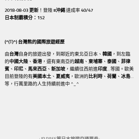
2018-08-03 更新
！登陸
#沖繩
達成率
40/47
日本制霸積分：152
(^(T)^) 台灣熊的國際旅遊經歷
由
台灣
自身的旅遊出發，到鄰近的東北亞日本、
韓國
，到左臨
的
中國大陸
、
香港
，還有東南亞的
越南
、
柬埔寨
、
泰國
、
菲律
賓
、
印尼
、
馬來西亞
、
新加坡
，繼續往西前進
印度
…等國。歐美
目前登陸的有
美國本土
、
夏威夷
，歐洲的
比利時
、
荷蘭
、
冰島
…
等，行萬里路的人生持續前進中 ^_^
↓JR PASS等日本旅遊交通票券↓