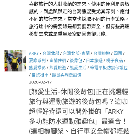
喜歡旅行的人對收納的需求、使用的便利是最敏
感的，到處趴趴走的台灣熊感受尤其深刻。應付
不同的旅行需求，常常也採取不同的行李策略，
旅行途中的需要總是想要攜帶齊全，但有些高速
移動需求或是重量及空間因素卻只能...
ARKY
/
台灣北部
/
台灣北部-宜蘭
/
台灣旅遊
/
四國
/
夏綠系列
/
宜蘭住宿
/
後背包
/
日本旅遊
/
桃子良品
/
熊愛攝影
/
熊愛旅遊
/
熊愛生活
/
筆電平板防震保護包
/
自駕租車
/
鍵鼠與周邊設備
2020-02-17
[熊愛生活-休閒後背包]正在挑選輕
旅行與運動旅遊的後背包嗎？這咖
超輕好背還可以開外掛的「ARKY
多功能防水運動雅趣包」最適合！
(連相機腳架、自行車安全帽都輕鬆