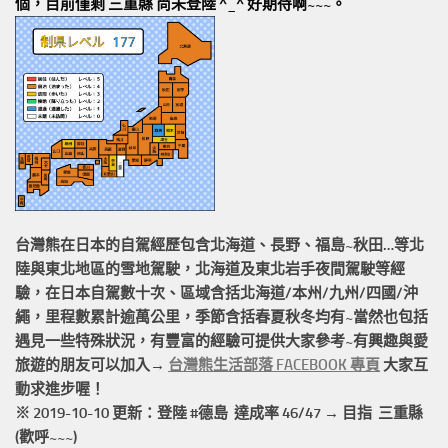
個，目前僅剩 三重縣 尚未登陸 ^_^ 好期待啊~~~。
台灣熊在日本的
自駕經歷
包含北海道、長野、福島~秋田…等北
陸與東北地區的
雪地駕駛
，北海道及東北岩手
夜間駕駛
等經
驗，在日本自駕數十次、區域含括
北海道/本州/九州/四國/沖
繩，
里程數累計
逾萬公里
，季節含括春夏秋冬均有~當然也包括
遇見一些特殊狀況，有豐富的經驗可提供大家參考~有興趣與愛
旅遊的朋友可以加入→
台灣熊生活部落 FACEBOOK 專頁
大家互
動求進步喔！
※ 2019-10-10 更新：登陸 #
德島
達成率 46/47 → 目指 三重縣
(歡呼~~~)