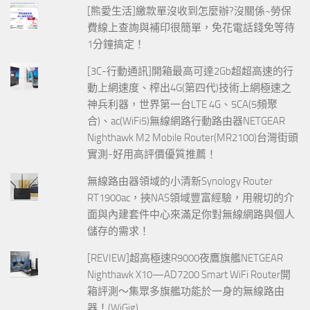
[熊愛生活]繳款單沒收到怎麼辦?沒關係~勞保
費線上查詢與補印很簡單，免花電話錢免等待
1分鐘搞定！
[3C-行動通訊]開箱最高可達2Gb超超高速的行
動上網速度、榨出4G(第四代)技術上網極速之
神兵利器，世界第一台LTE 4G、5CA(5頻聚
合)、ac(WiFi5)無線網路行動路由器NETGEAR
Nighthawk M2 Mobile Router(MR2100)台灣街頭
實測-好用高評價優質推薦！
無線路由器領域的小清新Synology Router
RT1900ac，挾NAS領域豐富經驗，用親切的介
面與內建套件中心來滿足你對無線網路與個人
儲存的需求！
[REVIEW]超高極速R9000夜鷹旗艦NETGEAR
Nighthawk X10—AD7200 Smart WiFi Router開
箱評測～集眾多旗艦功能於一身的無線路由
器！(WiGig)