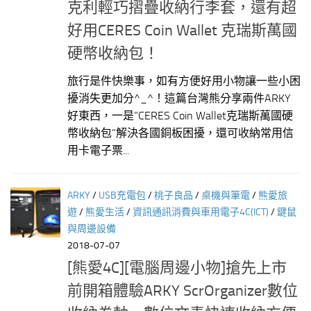
克利輕巧摺疊收納行李套，還有超
好用CERES Coin Wallet 克瑞斯萬國
硬幣收納包！
旅行是件快樂事，如有方便好用小物讓一些小困
擾消失更加分^_^！這篇台灣熊分享兩件ARKY
好東西，一是”CERES Coin Wallet克瑞斯萬國硬
幣收納包”解決各國銅板困擾，還可收納常用信
用卡電子票...
ARKY
/
USB充電包
/
桃子良品
/
桌機與筆電
/
熊愛旅
遊
/
熊愛生活
/
資訊通訊消費與車用電子4C(ICT)
/
鍵鼠
與周邊設備
2018-07-07
[熊愛4C][電腦周邊小物]搶先上市
前開箱體驗ARKY ScrOrganizer數位