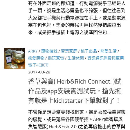
有在外面走跳的都知道，行動電源幾乎已經是人
手一顆，說是生活必需品也不誇張，但往往看到
大家都把手機與行動電源握在手上，或是動電源
塞在包包裡，需要的時候再翻找然後把線拉出
來，或是把手機插上電源之後塞回包包...
ARKY
/
寵物植栽
/
智慧家庭
/
桃子良品
/
熊愛生活
/
熊愛購物
/
熊玩家電
/
生活休閒
/
資訊通訊消費與車用
電子4C(ICT)
2017-08-28
香草與寶( Herb&Rich Connect. )試
作品及app安裝實測試玩，搶先擁
有就是上kickstarter下單就對了！
不管你是想要幫零錢找個家，還是喜歡抽幸運籤
的感覺，或是蒐集各國硬幣控。ARKY繼香草與
魚智慧版( Herb&Fish 2.0 )之後再度推出的香草與