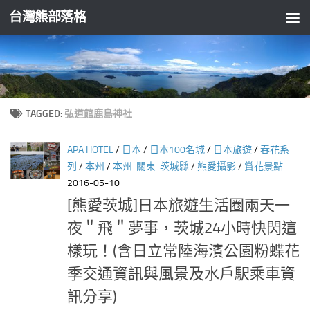
台灣熊部落格
Skip to content
TAGGED:
弘道館鹿島神社
APA HOTEL
/
日本
/
日本100名城
/
日本旅遊
/
春花系
列
/
本州
/
本州-關東-茨城縣
/
熊愛攝影
/
賞花景點
2016-05-10
[熊愛茨城]日本旅遊生活圈兩天一
夜＂飛＂夢事，茨城24小時快閃這
樣玩！(含日立常陸海濱公園粉蝶花
季交通資訊與風景及水戶駅乘車資
訊分享)