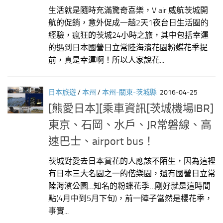
生活就是隨時充滿驚奇喜樂，V air 威航茨城開
航的促銷，意外促成一趟2天1夜台日生活圈的
經驗，瘋狂的茨城24小時之旅，其中包括幸運
的遇到日本國營日立常陸海濱花園粉蝶花季提
前，真是幸運啊！所以人家說花...
日本旅遊
/
本州
/
本州-關東-茨城縣
2016-04-25
[熊愛日本][乘車資訊[茨城機場IBR]
東京、石岡、水戶、JR常磐線、高
速巴士、airport bus！
茨城對愛去日本賞花的人應該不陌生，因為這裡
有日本三大名園之一的偕樂園，還有國營日立常
陸海濱公園…知名的粉蝶花季…剛好就是這時間
點(4月中到5月下旬)，前一陣子當然是櫻花季，
事實...