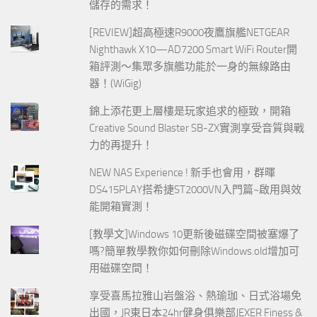
儲存的需求！
[REVIEW]超高極速R9000夜鷹旗艦NETGEAR
Nighthawk X10—AD7200 Smart WiFi Router開
箱評測～集眾多旗艦功能於一身的無線路由
器！(WiGig)
錦上添花更上層樓是玩家追求的極致，開箱
Creative Sound Blaster SB-ZX實測享受音質與戰
力的再提升！
NEW NAS Experience ! 新手也會用，群暉
DS415PLAY搭希捷ST2000VN入門篇~啟用與效
能開箱實測！
[教學文]Windows 10更新後磁碟空間被塞爆了
嗎?簡單教學教你如何刪除Windows.old增加可
用磁碟空間！
享受喜馬拉雅山岩盤浴、熱瑜珈、日式浴場免
出國，JR東日本24hr健身俱樂部JEXER Finess &