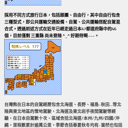
採用不同方式旅行日本，包括跟團、自由行，其中自由行包含
三種型式，即公共運輸交通設備、自駕、公共運輸搭配自駕混
合式。透過前述方式在近年已經走過日本47都道府縣中的46
個，目前僅剩 三重縣 尚未登陸 ^_^ 好期待啊~~~。
台灣熊在日本的
自駕經歷
包含北海道、長野、福島~秋田…等北
陸與東北地區的
雪地駕駛
，北海道及東北岩手
夜間駕駛
等經
驗，在日本自駕數十次、區域含括
北海道/本州/九州/四國/沖
繩，
里程數累計
逾萬公里
，季節含括春夏秋冬均有~當然也包括