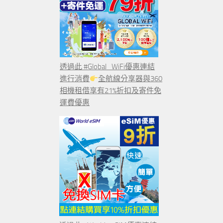
透過此 #Global_WiFi優惠連結
進行消費
全航線分享器與360
相機租借享有21%折扣及寄件免
運費優惠