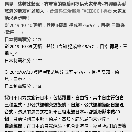
遇見一些特殊狀況，有豐富的經驗可提供大家參考~有興趣與愛
旅遊的朋友可以加入→
台灣熊生活部落 FACEBOOK 專頁
大家互
動求進步喔！
※ 2019-10-10 更新：登陸 #
德島
達成率 46/47 → 目指 三重縣
(歡呼~~~)
日本制霸積分：176
※ 2019-10-05 更新
：登陸 #高知 達成率
45/47
→ 目指
德島
、
三
重
^_^
日本制霸積分：172
※
2019/07/23
登陸 #鹿兒島 達成率
44/47
→ 目指 高知、德
島、三重 ^_^
日本制霸積分：168
採用不同方式旅行日本，包括
跟團
、
自由行
，其中
自由行包含
三種型式
，即
公共運輸交通設備
、
自駕
、
公共運輸搭配自駕混
合式
。透過前述方式在近年已經
走過日本47都道府縣中的43
個
，目前僅剩三重縣、德島、高知、鹿兒島尚未登陸 ^_^ 。
自駕經歷
：在日本的自駕經驗，包含北海道、福島~秋田的
雪地