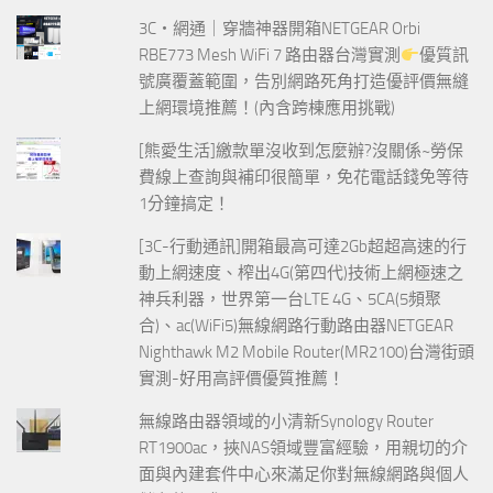
3C‧網通｜穿牆神器開箱NETGEAR Orbi
RBE773 Mesh WiFi 7 路由器台灣實測
優質訊
號廣覆蓋範圍，告別網路死角打造優評價無縫
上網環境推薦！(內含跨棟應用挑戰)
[熊愛生活]繳款單沒收到怎麼辦?沒關係~勞保
費線上查詢與補印很簡單，免花電話錢免等待
1分鐘搞定！
[3C-行動通訊]開箱最高可達2Gb超超高速的行
動上網速度、榨出4G(第四代)技術上網極速之
神兵利器，世界第一台LTE 4G、5CA(5頻聚
合)、ac(WiFi5)無線網路行動路由器NETGEAR
Nighthawk M2 Mobile Router(MR2100)台灣街頭
實測-好用高評價優質推薦！
無線路由器領域的小清新Synology Router
RT1900ac，挾NAS領域豐富經驗，用親切的介
面與內建套件中心來滿足你對無線網路與個人