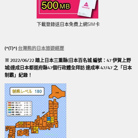
下載登錄送日本免費上網SIM卡
(^(T)^)
台灣熊的日本旅遊經歷
※ 2022/06/22 踏上日本三重縣(日本百名城 編號：47 伊賀上野
城)達成日本都道府縣47個行政體全拜訪
達成率 47/47
之「日本
制霸」紀錄！