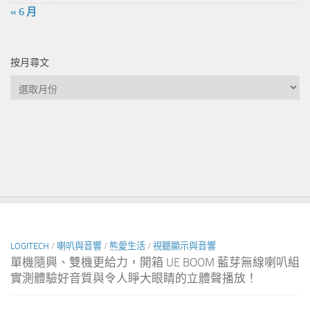
« 6 月
按月尋文
按
月
尋
文
LOGITECH
/
喇叭與音響
/
熊愛生活
/
視聽顯示與音響
單機隨興、雙機更給力，開箱 UE BOOM 藍芽無線喇叭組
實測體驗好音質與令人睜大眼睛的立體聲播放！