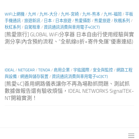
WIFI上網機
/
九州
/
九州-大分
/
九州-宮崎
/
九州-熊本
/
九州-福岡
/
平板
手機通訊
/
旅遊新訊
/
日本
/
日本旅遊
/
熊愛攝影
/
熊愛旅遊
/
秋楓系列
/
秋紅系列
/
自駕租車
/
資訊通訊消費與車用電子4C(ICT)
[熊愛旅行] GLOBAL WiFi分享器 日本自由行使用經驗與實
測分享(內含預約流程、”全航線8折+寄件免運”優惠連結)
IDEAL
/
NETGEAR
/
TENDA
/
商用企業
/
宇紘國際
/
安全與監控
/
網路工程
與設備
/
網通與儲存裝置
/
資訊通訊消費與車用電子4C(ICT)
[熊愛4C]善用網路儀表讓你不再為場勘抓問題、測試抓
數據做報告還有驗收煩惱，IDEAL NETWORKS SignalTEK-
NT開箱實測！