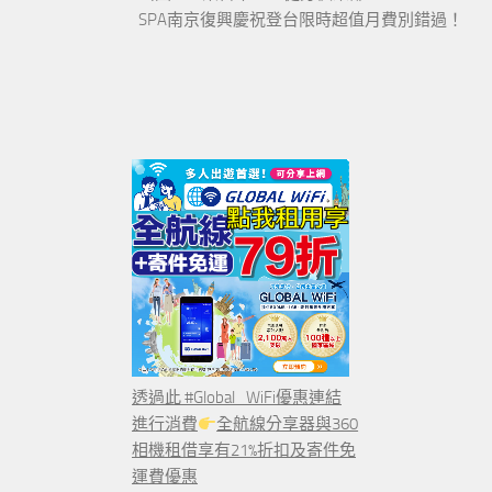
SPA南京復興慶祝登台限時超值月費別錯過！
透過此 #Global_WiFi優惠連結
進行消費
全航線分享器與360
相機租借享有21%折扣及寄件免
運費優惠