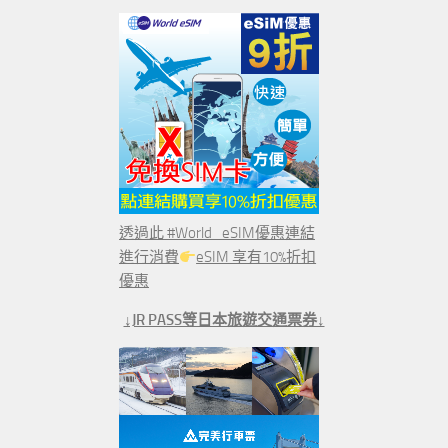
透過此 #World_eSIM優惠連結
進行消費
eSIM 享有10%折扣
優惠
↓JR PASS等日本旅遊交通票券↓