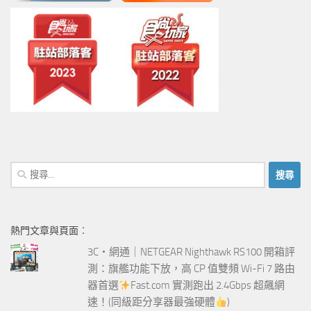
搜
尋
關
鍵
熱門文章與頁面︰
字:
3C‧網通｜NETGEAR Nighthawk RS100 開箱評
測：旗艦功能下放，高 CP 值雙頻 Wi-Fi 7 路由
器首選
Fast.com 實測跑出 2.4Gbps 超飆網
速！(同級距分享器最強硬體
)