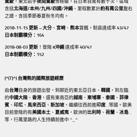
駕駛
，東北岩手
夜間駕駛
等經驗，在日本自駕有數十次、區域
含括
北海道/本州/九州/四國/沖繩
、里程數累計
約有萬公里左
右
之譜，含括季節春夏秋冬均有。
2018-11-15 更新→
大分
、
宮崎
、
熊本
賞楓，制县達成率
43/47
日本制霸積分：164
2018-08-03 更新
！登陸
#沖繩
達成率
40/47
日本制霸積分：152
(^(T)^) 台灣熊的國際旅遊經歷
由
台灣
自身的旅遊出發，到鄰近的東北亞日本、
韓國
，到左臨
的
中國大陸
、
香港
，還有東南亞的
越南
、
柬埔寨
、
泰國
、
菲律
賓
、
印尼
、
馬來西亞
、
新加坡
，繼續往西前進
印度
…等國。歐美
目前登陸的有
美國本土
、
夏威夷
，歐洲的
比利時
、
荷蘭
、
冰島
…
等，行萬里路的人生持續前進中 ^_^