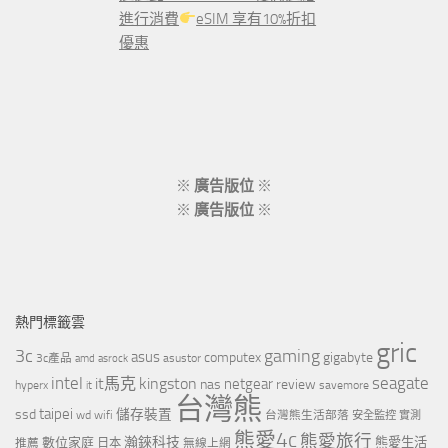
進行消費
eSIM 享有10%折扣
優惠
※
廣告版位
※
※
廣告版位
※
熱門標籤雲
gric
3c
gaming
asus
computex
gigabyte
asustor
3c產品
amd
asrock
intel
it馬克
kingston
seagate
netgear
nas
review
hyperx
savemore
it
台灣熊
taipei
ssd
儲存裝置
wd
wifi
台灣熊生活部落
安全監控
實測
熊愛4c
熊愛旅行
瀚錸科技
數位家庭
熊愛生活
推薦
日本
無線上網