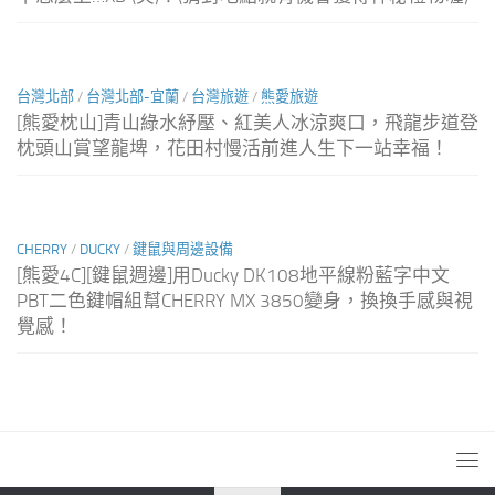
台灣北部
/
台灣北部-宜蘭
/
台灣旅遊
/
熊愛旅遊
[熊愛枕山]青山綠水紓壓、紅美人冰涼爽口，飛龍步道登
枕頭山賞望龍埤，花田村慢活前進人生下一站幸福！
CHERRY
/
DUCKY
/
鍵鼠與周邊設備
[熊愛4C][鍵鼠週邊]用Ducky DK108地平線粉藍字中文
PBT二色鍵帽組幫CHERRY MX 3850變身，換換手感與視
覺感！