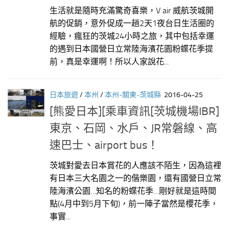
生活就是隨時充滿驚奇喜樂，V air 威航茨城開
航的促銷，意外促成一趟2天1夜台日生活圈的
經驗，瘋狂的茨城24小時之旅，其中包括幸運
的遇到日本國營日立常陸海濱花園粉蝶花季提
前，真是幸運啊！所以人家說花...
日本旅遊
/
本州
/
本州-關東-茨城縣
2016-04-25
[熊愛日本][乘車資訊[茨城機場IBR]
東京、石岡、水戶、JR常磐線、高
速巴士、airport bus！
茨城對愛去日本賞花的人應該不陌生，因為這裡
有日本三大名園之一的偕樂園，還有國營日立常
陸海濱公園…知名的粉蝶花季…剛好就是這時間
點(4月中到5月下旬)，前一陣子當然是櫻花季，
事實...