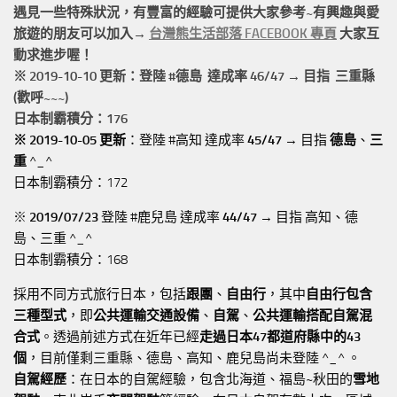
遇見一些特殊狀況，有豐富的經驗可提供大家參考~有興趣與愛
旅遊的朋友可以加入→
台灣熊生活部落 FACEBOOK 專頁
大家互
動求進步喔！
※ 2019-10-10 更新：登陸 #
德島
達成率 46/47 → 目指 三重縣
(歡呼~~~)
日本制霸積分：176
※ 2019-10-05 更新
：登陸 #高知 達成率
45/47
→ 目指
德島
、
三
重
^_^
日本制霸積分：172
※
2019/07/23
登陸 #鹿兒島 達成率
44/47
→ 目指 高知、德
島、三重 ^_^
日本制霸積分：168
採用不同方式旅行日本，包括
跟團
、
自由行
，其中
自由行包含
三種型式
，即
公共運輸交通設備
、
自駕
、
公共運輸搭配自駕混
合式
。透過前述方式在近年已經
走過日本47都道府縣中的43
個
，目前僅剩三重縣、德島、高知、鹿兒島尚未登陸 ^_^ 。
自駕經歷
：在日本的自駕經驗，包含北海道、福島~秋田的
雪地