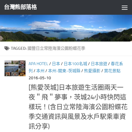
台灣熊部落格
Skip to content
TAGGED:
國營日立常陸海濱公園粉蝶花季
APA HOTEL
/
日本
/
日本100名城
/
日本旅遊
/
春花系
列
/
本州
/
本州-關東-茨城縣
/
熊愛攝影
/
賞花景點
2016-05-10
[熊愛茨城]日本旅遊生活圈兩天一
夜＂飛＂夢事，茨城24小時快閃這
樣玩！(含日立常陸海濱公園粉蝶花
季交通資訊與風景及水戶駅乘車資
訊分享)