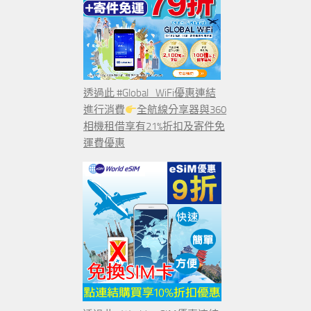
透過此 #Global_WiFi優惠連結
進行消費
全航線分享器與360
相機租借享有21%折扣及寄件免
運費優惠