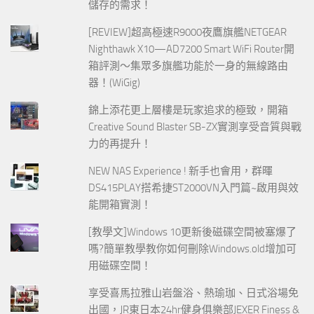
儲存的需求！
[REVIEW]超高極速R9000夜鷹旗艦NETGEAR
Nighthawk X10—AD7200 Smart WiFi Router開
箱評測～集眾多旗艦功能於一身的無線路由
器！(WiGig)
錦上添花更上層樓是玩家追求的極致，開箱
Creative Sound Blaster SB-ZX實測享受音質與戰
力的再提升！
NEW NAS Experience ! 新手也會用，群暉
DS415PLAY搭希捷ST2000VN入門篇~啟用與效
能開箱實測！
[教學文]Windows 10更新後磁碟空間被塞爆了
嗎?簡單教學教你如何刪除Windows.old增加可
用磁碟空間！
享受喜馬拉雅山岩盤浴、熱瑜珈、日式浴場免
出國，JR東日本24hr健身俱樂部JEXER Finess &