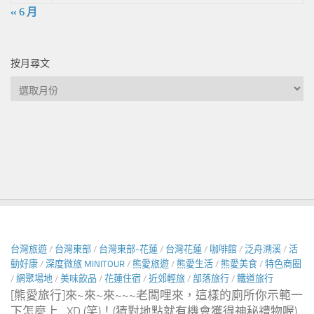
« 6 月
按月尋文
按
月
尋
文
台灣旅遊
/
台灣東部
/
台灣東部-花蓮
/
台灣花蓮
/
咖啡館
/
泛舟溯溪
/
活
動好康
/
深度微旅 MINITOUR
/
熊愛旅遊
/
熊愛生活
/
熊愛美食
/
特色商圈
/
網聚場地
/
美味飲品
/
花蓮住宿
/
近郊輕旅
/
部落旅行
/
鐵道旅行
[熊愛旅行]來~來~來~~~老闆哩來，這樣的廁所你示範一
下怎麼上…XD (笑)！(猜對地點就有機會獲得神秘禮物喔)