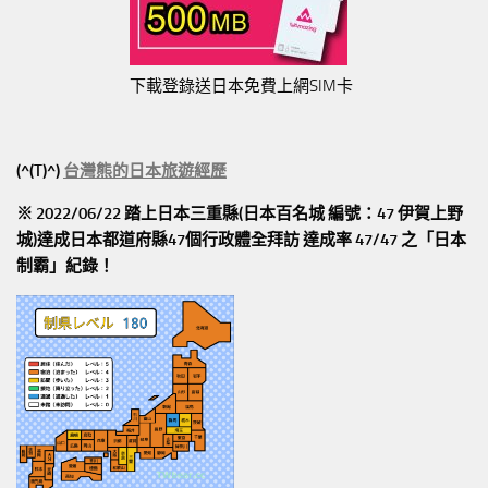
下載登錄送日本免費上網SIM卡
(^(T)^)
台灣熊的日本旅遊經歷
※ 2022/06/22 踏上日本三重縣(日本百名城 編號：47 伊賀上野
城)達成日本都道府縣47個行政體全拜訪
達成率 47/47
之「日本
制霸」紀錄！