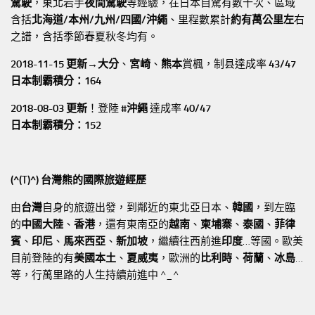
駕駛
，東北岩手
夜間駕駛
等經驗，在日本自駕有數十次、區域
含括
北海道/本州/九州/四國/沖繩
、里程數累計
約有萬公里左
右
之譜，含括季節春夏秋冬均有。
2018-11-15 更新→
大分
、
宮崎
、
熊本
賞楓，制县達成率
43/47
日本制霸積分：164
2018-08-03 更新
！登陸
#沖繩
達成率
40/47
日本制霸積分：152
(^(T)^) 台灣熊的國際旅遊經歷
由
台灣
自身的旅遊出發，到鄰近的東北亞日本、
韓國
，到左臨
的
中國大陸
、
香港
，還有東南亞的
越南
、
柬埔寨
、
泰國
、
菲律
賓
、
印尼
、
馬來西亞
、
新加坡
，繼續往西前進
印度
…等國。歐美
目前登陸的有
美國本土
、
夏威夷
，歐洲的
比利時
、
荷蘭
、
冰島
…
等，行萬里路的人生持續前進中 ^_^