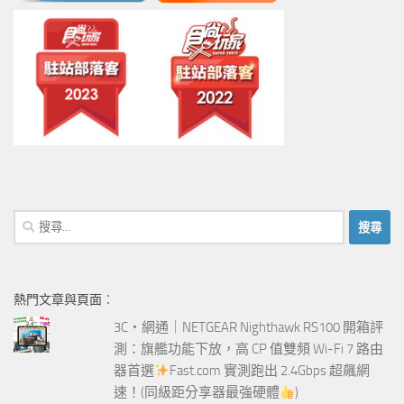
搜
尋
關
鍵
熱門文章與頁面︰
字:
3C‧網通｜NETGEAR Nighthawk RS100 開箱評
測：旗艦功能下放，高 CP 值雙頻 Wi-Fi 7 路由
器首選
Fast.com 實測跑出 2.4Gbps 超飆網
速！(同級距分享器最強硬體
)