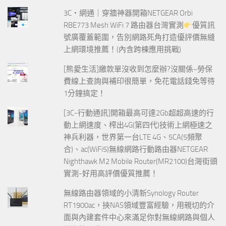
3C‧網通｜穿牆神器開箱NETGEAR Orbi
RBE773 Mesh WiFi 7 路由器台灣實測
優質訊
號廣覆蓋範圍，告別網路死角打造優評價無縫
上網環境推薦！(內含跨棟應用挑戰)
[熊愛生活]繳款單沒收到怎麼辦?沒關係~勞保
費線上查詢與補印很簡單，免花電話錢免等待
1分鐘搞定！
[3C-行動通訊]開箱最高可達2Gb超超高速的行
動上網速度、榨出4G(第四代)技術上網極速之
神兵利器，世界第一台LTE 4G、5CA(5頻聚
合)、ac(WiFi5)無線網路行動路由器NETGEAR
Nighthawk M2 Mobile Router(MR2100)台灣街頭
實測-好用高評價優質推薦！
無線路由器領域的小清新Synology Router
RT1900ac，挾NAS領域豐富經驗，用親切的介
面與內建套件中心來滿足你對無線網路與個人