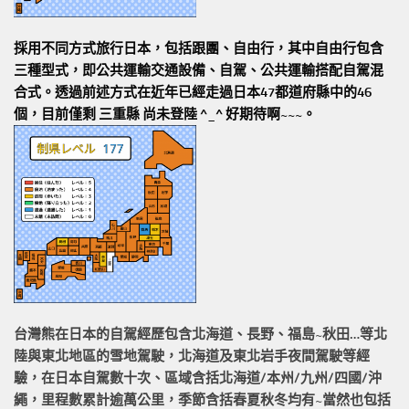
採用不同方式旅行日本，包括跟團、自由行，其中自由行包含
三種型式，即公共運輸交通設備、自駕、公共運輸搭配自駕混
合式。透過前述方式在近年已經走過日本47都道府縣中的46
個，目前僅剩 三重縣 尚未登陸 ^_^ 好期待啊~~~。
台灣熊在日本的
自駕經歷
包含北海道、長野、福島~秋田…等北
陸與東北地區的
雪地駕駛
，北海道及東北岩手
夜間駕駛
等經
驗，在日本自駕數十次、區域含括
北海道/本州/九州/四國/沖
繩，
里程數累計
逾萬公里
，季節含括春夏秋冬均有~當然也包括