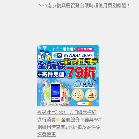
SPA南京復興慶祝登台限時超值月費別錯過！
透過此 #Global_WiFi優惠連結
進行消費
全航線分享器與360
相機租借享有21%折扣及寄件免
運費優惠