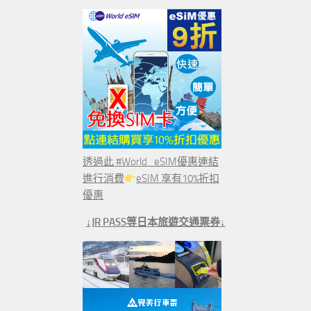
透過此 #World_eSIM優惠連結
進行消費
eSIM 享有10%折扣
優惠
↓JR PASS等日本旅遊交通票券↓