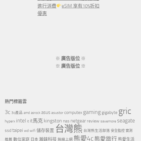
進行消費
eSIM 享有10%折扣
優惠
※
廣告版位
※
※
廣告版位
※
熱門標籤雲
gric
3c
gaming
asus
computex
gigabyte
asustor
3c產品
amd
asrock
intel
it馬克
kingston
seagate
netgear
nas
review
hyperx
savemore
it
台灣熊
taipei
ssd
儲存裝置
wd
wifi
台灣熊生活部落
安全監控
實測
熊愛4c
熊愛旅行
瀚錸科技
數位家庭
熊愛生活
推薦
日本
無線上網