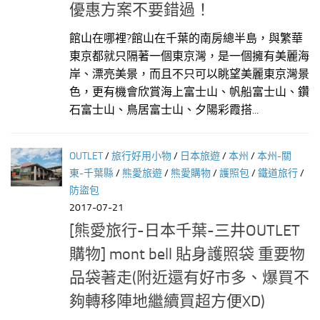
優惠方案不要錯過！
館山在哪裡?館山在千葉的南房總半島，與繁華
東京都就只隔著一個東京灣，是一個擁有美麗海
岸、漂亮美景，而且不只可以眺望美麗東京灣景
色，更有機會欣賞海上富士山、帆船富士山、鑽
石富士山、鳥居富士山、夕陽彩霞搭...
OUTLET
/
旅行好用小物
/
日本旅遊
/
本州
/
本州-關
東-千葉縣
/
熊愛旅遊
/
熊愛購物
/
護照包
/
鐵道旅行
/
防盜包
2017-07-21
[熊愛旅行-日本千葉-三井OUTLET
購物] mont bell 貼身護照袋 重要物
品袋著走(附近還有好市多、爆買不
夠轉移陣地繼續買超方便XD)