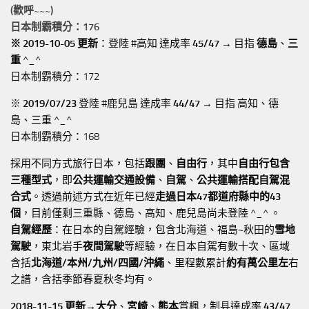
(歡呼~~~)
日本制霸積分：176
※ 2019-10-05 更新
：登陸 #高知 達成率
45/47
→ 目指
德島
、
三
重
^_^
日本制霸積分：172
※
2019/07/23
登陸 #鹿兒島 達成率
44/47
→ 目指 高知、德
島、三重 ^_^
日本制霸積分：168
採用不同方式旅行日本，包括
跟團
、
自由行
，其中
自由行包含
三種型式
，即
公共運輸交通設備
、
自駕
、
公共運輸搭配自駕混
合式
。透過前述方式在近年已經
走過日本47都道府縣中的43
個
，目前僅剩三重縣、德島、高知、鹿兒島尚未登陸 ^_^ 。
自駕經歷
：在日本的自駕經驗，包含北海道、福島~秋田的
雪地
駕駛
，東北岩手
夜間駕駛
等經驗，在日本自駕有數十次、區域
含括
北海道/本州/九州/四國/沖繩
、里程數累計
約有萬公里左
右
之譜，含括季節春夏秋冬均有。
2018-11-15 更新→
大分
、
宮崎
、
熊本
賞楓，制县達成率
43/47