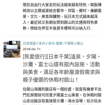
現在自由行大家走的玩法越來越有特色，跳脫傳
統改以主題或是結合都市、郊區、鄉村，兼顧風
景、文化、美食與購物，玩日本方式越來越深
入。最近就又有網友問到館山的交通與特色景
㸃，想結合伊豆半島賞冬櫻時可以纳入行...
日本旅遊
/
本州
/
本州-關東-千葉縣
/
館山
2018-04-11
[熊愛旅行][日本千葉]溫泉、夕陽、
沙灘、富士山還有館內設施、活動
與美食，滿足各年齡層渡假需求與
親子優選的休暇村館山！
住館山海邊的飯店有一個好處，就是有機會不出
門在房間就可欣賞夕陽富士山美景，在休暇村館
山走出飯店就直接是沙灘、海水浴場，玩沙玩水