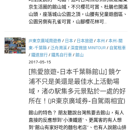
京生活圈的館山城，不只櫻花可賞、杜鵑也開滿
山頭，座落城山公園之頂，山腰有兒童遊戲區、
公園另側有孔雀可賞，山腳櫻花林可...
JR東京廣域周遊券
/
日本
/
日本旅遊
/
本州
/
本州-關
東-千葉縣
/
泛舟溯溪
/
深度微旅 MINITOUR
/
自駕租車
/
鐵道旅行
/
鐵馬自行車
/
館山
2017-05-15
[熊愛旅遊-日本千葉縣館山] 鏡ケ
浦不只是美還是最佳水上活動場
域，渚の駅集多元景點於一處的好
所在！(JR東京廣域券-自駕兩相宜)
館山的特色？ 朋友聽說台灣熊要去館山，有人
直接的反應想到”小湊鐵道”、更厲害的有人想
到”館山有家好吃的麵包老店”、也有人說館山排