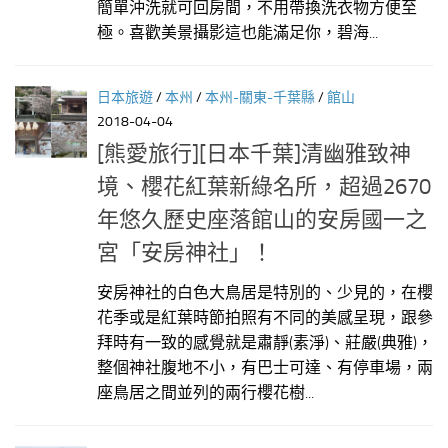
簡單沖洗就可回房間，不用帶換洗衣物方便至
極。喜歡美景攝影這也能滿足你，碧海...
日本旅遊
/
本州
/
本州-關東-千葉縣
/
館山
2018-04-04
[熊愛旅行][日本千葉]清幽雅致神
境、櫻花紅葉新綠名所，超過2670
年悠久歷史座落館山的安房國一之
宮「安房神社」！
安房神社的白色大鳥居是特別的、少見的，在櫻
花季或是紅葉時節拍照有不同的美感呈現，跟參
拜時有一致的感覺就是肅靜(素淨)、莊嚴(典雅)，
整個神社腹地不小，有巴士可達、有停車場，兩
座鳥居之間並列的兩行櫻花樹...