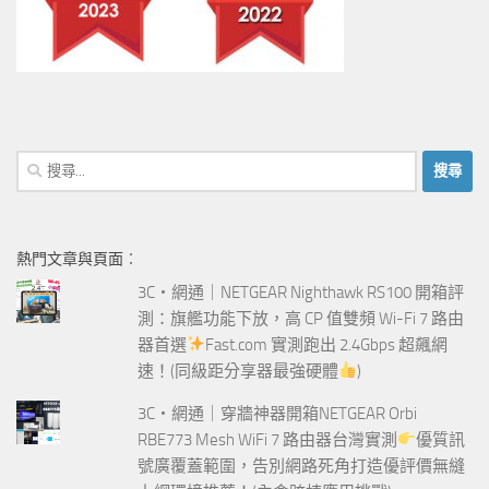
搜
尋
關
鍵
熱門文章與頁面︰
字:
3C‧網通｜NETGEAR Nighthawk RS100 開箱評
測：旗艦功能下放，高 CP 值雙頻 Wi-Fi 7 路由
器首選
Fast.com 實測跑出 2.4Gbps 超飆網
速！(同級距分享器最強硬體
)
3C‧網通｜穿牆神器開箱NETGEAR Orbi
RBE773 Mesh WiFi 7 路由器台灣實測
優質訊
號廣覆蓋範圍，告別網路死角打造優評價無縫