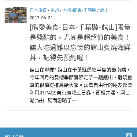
日本旅遊
/
本州
/
本州-關東-千葉縣
/
館山
2017-04-21
[熊愛美食-日本-千葉縣-館山]限量
是殘酷的，尤其是超超值的美食！
讓人吃過難以忘懷的館山炙燒海鮮
丼，記得先預約喔！
館山在哪裡? 館山在千葉縣房總半島的最南端，
今年四月的賞櫻季節實際走了一趟館山，發現他
真的很值得推薦給大家。喜歡自由行的朋友都會
利用JR PASS東京廣域三日券，衝輕井澤、河口
湖(*註)…反而忽略了一...
FOLLOW: