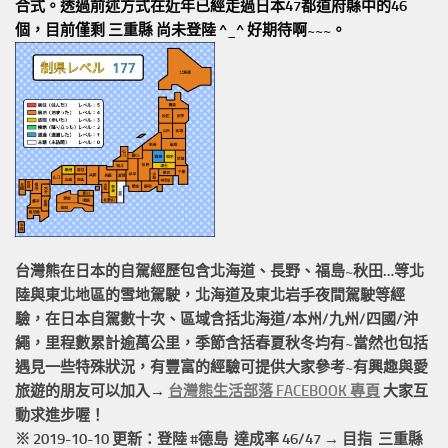
合式。透過前述方式在近年已經走過日本47都道府縣中的46
個，目前僅剩 三重縣 尚未登陸 ^_^ 好期待啊~~~。
台灣熊在日本的
自駕經歷
包含北海道、長野、福島~秋田…等北
陸與東北地區的
雪地駕駛
，北海道及東北岩手
夜間駕駛
等經
驗，在日本自駕數十次、區域含括
北海道/本州/九州/四國/沖
繩，
里程數累計
逾萬公里
，季節含括春夏秋冬均有~當然也包括
遇見一些特殊狀況，有豐富的經驗可提供大家參考~有興趣與愛
旅遊的朋友可以加入→
台灣熊生活部落 FACEBOOK 專頁
大家互
動求進步喔！
※ 2019-10-10 更新：登陸 #
德島
達成率 46/47 → 目指 三重縣