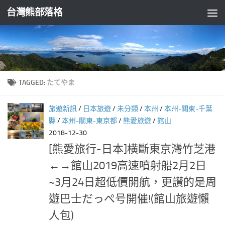
台灣熊部落格
Skip to content
TAGGED:
たてやま
旅遊新訊
/
日本旅遊
/
未分類
/
本州
/
本州-關東-千葉
縣
/
本州-關東-東京都
/
熊愛旅遊
/
館山
2018-12-30
[熊愛旅行-日本]横斷東京灣竹芝港
←→館山2019高速噴射船2月2日
~3月24日超低價開航，更讃的是周
遊巴士だっぺ号開催!(館山旅遊懶
人包)