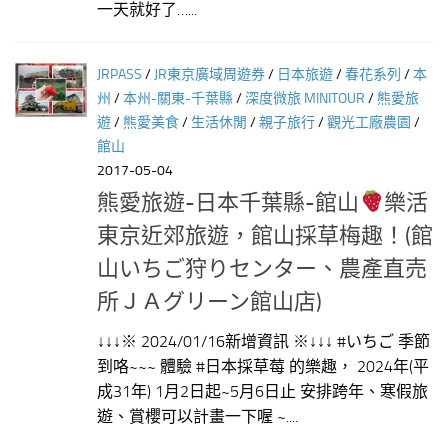
一天就好了…...
JRPASS
/
JR東京廣域周遊券
/
日本旅遊
/
春花系列
/
本
州
/
本州-關東-千葉縣
/
深度微旅 MINITOUR
/
熊愛旅
遊
/
熊愛美食
/
生活休閒
/
親子旅行
/
觀光工廠農園
/
館山
2017-05-04
熊愛旅遊-日本千葉縣-館山
樂活
東京近郊旅遊，館山採草梅趣！(館
山いちご狩りセンター、農產直売
所ＪＡグリーン館山店)
↓↓↓※ 2024/01/16新增資訊 ※↓↓↓ #いちご 季節
到咯~~~ 體驗 #日本採草莓 的樂趣， 2024年(平
成31年) 1月2日起~5月6日止 安排跨年、寒假旅
遊、賞櫻可以計畫一下喔 ~....