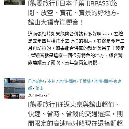
[熊愛旅行][日本千葉][JRPASS]悠
閒、放空、賞花、賞景的好地方-
館山大福寺崖觀音！
這兩張相片如果能夠合併該有多好啊~~~，左邊
是去年四月櫻花季去所拍的相片，右邊是今年二
月再訪拍的，如果能合併真的就是美呆了！沒錯
~崖觀音就是這樣一個很有特色的地方，讓台灣
熊連續去了兩次，去年忽雨忽晴櫻...
日本旅遊
/
本州
/
本州-關東-千葉縣
/
本州-關東-東京
都
/
館山
2018-02-21
[熊愛旅行]往返東京與館山超值、
快速、省時、省錢的交通選擇，期
間限定的高速噴射船現在還搭配超