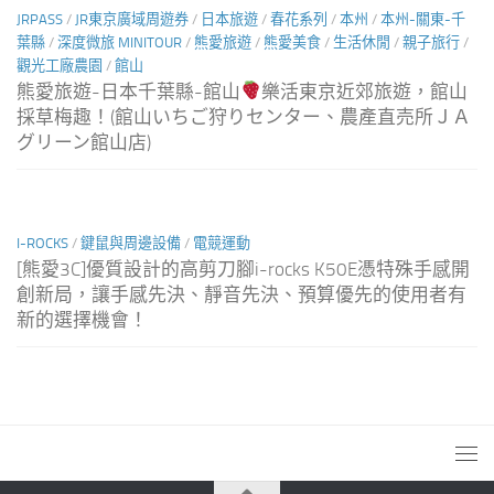
JRPASS
/
JR東京廣域周遊券
/
日本旅遊
/
春花系列
/
本州
/
本州-關東-千
葉縣
/
深度微旅 MINITOUR
/
熊愛旅遊
/
熊愛美食
/
生活休閒
/
親子旅行
/
觀光工廠農園
/
館山
熊愛旅遊-日本千葉縣-館山
樂活東京近郊旅遊，館山
採草梅趣！(館山いちご狩りセンター、農產直売所ＪＡ
グリーン館山店)
I-ROCKS
/
鍵鼠與周邊設備
/
電競運動
[熊愛3C]優質設計的高剪刀腳i-rocks K50E憑特殊手感開
創新局，讓手感先決、靜音先決、預算優先的使用者有
新的選擇機會！