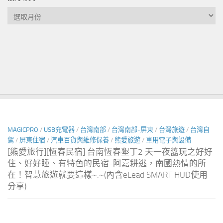
按
月
尋
文
MAGICPRO
/
USB充電器
/
台灣南部
/
台灣南部-屏東
/
台灣旅遊
/
台灣自
駕
/
屏東住宿
/
汽車百貨與維修保養
/
熊愛旅遊
/
車用電子與設備
[熊愛旅行][恆春民宿] 台南恆春墾丁2 天一夜醬玩之好好
住、好好睡、有特色的民宿-阿嘉耕逃，南國熱情的所
在！智慧旅遊就要這樣~.~(內含eLead SMART HUD使用
分享)