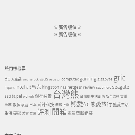
※
廣告版位
※
※
廣告版位
※
熱門標籤雲
gric
3c
gaming
asus
computex
gigabyte
asustor
3c產品
amd
asrock
intel
it馬克
kingston
seagate
netgear
nas
review
hyperx
savemore
it
台灣熊
taipei
ssd
儲存裝置
wd
wifi
台灣熊生活部落
安全監控
實測
熊愛4c
熊愛旅行
瀚錸科技
數位家庭
熊愛生活
推薦
日本
無線上網
開箱
評測
電腦組裝
生活
硬碟
電競
美食
華碩