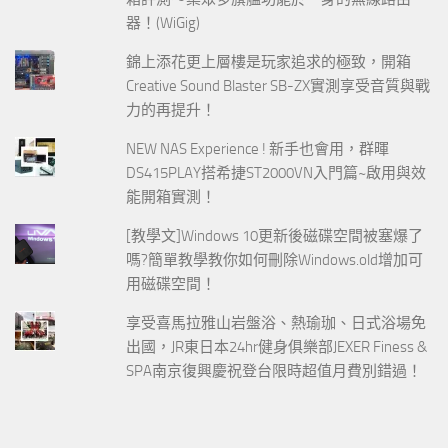
器！(WiGig)
錦上添花更上層樓是玩家追求的極致，開箱
Creative Sound Blaster SB-ZX實測享受音質與戰
力的再提升！
NEW NAS Experience ! 新手也會用，群暉
DS415PLAY搭希捷ST2000VN入門篇~啟用與效
能開箱實測！
[教學文]Windows 10更新後磁碟空間被塞爆了
嗎?簡單教學教你如何刪除Windows.old增加可
用磁碟空間！
享受喜馬拉雅山岩盤浴、熱瑜珈、日式浴場免
出國，JR東日本24hr健身俱樂部JEXER Finess &
SPA南京復興慶祝登台限時超值月費別錯過！