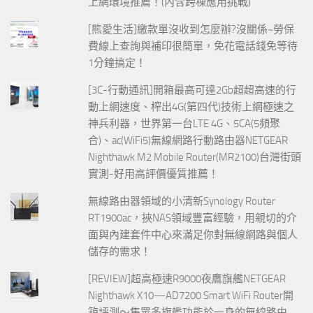
上網環境推薦！(內含跨棟應用挑戰)
[熊愛生活]繳款單沒收到怎麼辦?沒關係~勞保
費線上查詢與補印很簡單，免花電話錢免等待
1分鐘搞定！
[3C-行動通訊]開箱最高可達2Gb超超高速的行
動上網速度、榨出4G(第四代)技術上網極速之
神兵利器，世界第一台LTE 4G、5CA(5頻聚
合)、ac(WiFi5)無線網路行動路由器NETGEAR
Nighthawk M2 Mobile Router(MR2100)台灣街頭
實測-好用高評價優質推薦！
無線路由器領域的小清新Synology Router
RT1900ac，挾NAS領域豐富經驗，用親切的介
面與內建套件中心來滿足你對無線網路與個人
儲存的需求！
[REVIEW]超高極速R9000夜鷹旗艦NETGEAR
Nighthawk X10—AD7200 Smart WiFi Router開
箱評測～集眾多旗艦功能於一身的無線路由