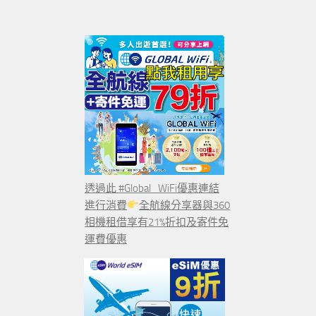
透過此 #Global_WiFi優惠連結
進行消費
全航線分享器與360
相機租借享有21%折扣及寄件免
運費優惠