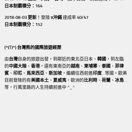
日本制霸積分：164
2018-08-03 更新
！登陸
#沖繩
達成率
40/47
日本制霸積分：152
(^(T)^) 台灣熊的國際旅遊經歷
由
台灣
自身的旅遊出發，到鄰近的東北亞日本、
韓國
，到左臨
的
中國大陸
、
香港
，還有東南亞的
越南
、
柬埔寨
、
泰國
、
菲律
賓
、
印尼
、
馬來西亞
、
新加坡
，繼續往西前進
印度
…等國。歐美
目前登陸的有
美國本土
、
夏威夷
，歐洲的
比利時
、
荷蘭
、
冰島
…
等，行萬里路的人生持續前進中 ^_^