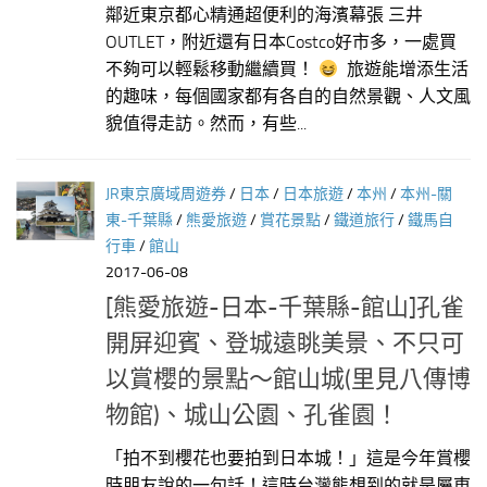
鄰近東京都心精通超便利的海濱幕張 三井
OUTLET，附近還有日本Costco好市多，一處買
不夠可以輕鬆移動繼續買！
旅遊能增添生活
的趣味，每個國家都有各自的自然景觀、人文風
貌值得走訪。然而，有些...
JR東京廣域周遊券
/
日本
/
日本旅遊
/
本州
/
本州-關
東-千葉縣
/
熊愛旅遊
/
賞花景點
/
鐵道旅行
/
鐵馬自
行車
/
館山
2017-06-08
[熊愛旅遊-日本-千葉縣-館山]孔雀
開屏迎賓、登城遠眺美景、不只可
以賞櫻的景點～館山城(里見八傳博
物館)、城山公園、孔雀園！
「拍不到櫻花也要拍到日本城！」這是今年賞櫻
時朋友說的一句話！這時台灣熊想到的就是屬東