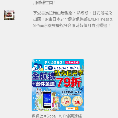
用磁碟空間！
享受喜馬拉雅山岩盤浴、熱瑜珈、日式浴場免
出國，JR東日本24hr健身俱樂部JEXER Finess &
SPA南京復興慶祝登台限時超值月費別錯過！
透過此 #Global_WiFi優惠連結