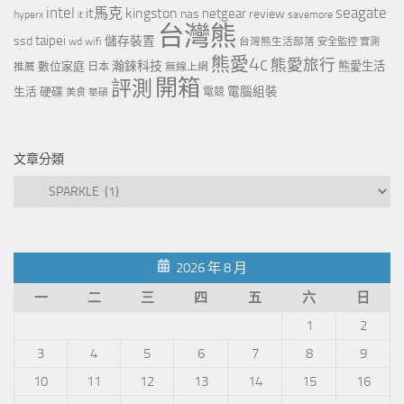
intel
it馬克
kingston
seagate
netgear
nas
review
hyperx
savemore
it
台灣熊
taipei
ssd
儲存裝置
wd
wifi
台灣熊生活部落
安全監控
實測
熊愛4c
熊愛旅行
瀚錸科技
數位家庭
熊愛生活
推薦
日本
無線上網
開箱
評測
電腦組裝
生活
硬碟
電競
美食
華碩
文章分類
文
章
分
類
2026 年 8 月
一
二
三
四
五
六
日
1
2
3
4
5
6
7
8
9
10
11
12
13
14
15
16