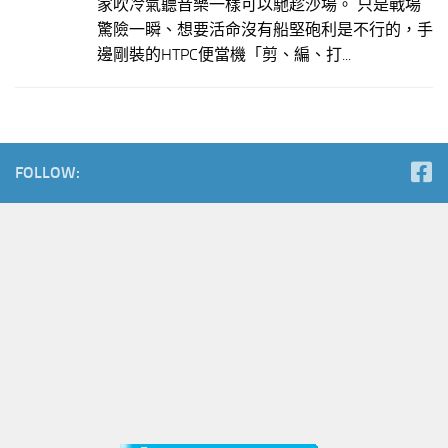
家吹冷氣聽音樂一樣可以馳趁沙場。 只是戰場
驚險一瞬、想要活命沒有船堅砲利是不行的，手
邊剛裝的HTPC便當機「剪、編、打...
FOLLOW: