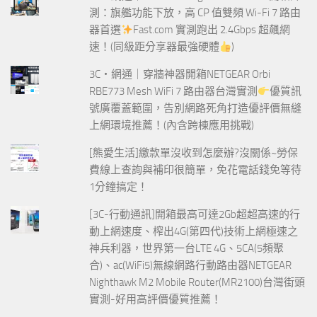
測：旗艦功能下放，高 CP 值雙頻 Wi-Fi 7 路由
器首選
Fast.com 實測跑出 2.4Gbps 超飆網
速！(同級距分享器最強硬體
)
3C‧網通｜穿牆神器開箱NETGEAR Orbi
RBE773 Mesh WiFi 7 路由器台灣實測
優質訊
號廣覆蓋範圍，告別網路死角打造優評價無縫
上網環境推薦！(內含跨棟應用挑戰)
[熊愛生活]繳款單沒收到怎麼辦?沒關係~勞保
費線上查詢與補印很簡單，免花電話錢免等待
1分鐘搞定！
[3C-行動通訊]開箱最高可達2Gb超超高速的行
動上網速度、榨出4G(第四代)技術上網極速之
神兵利器，世界第一台LTE 4G、5CA(5頻聚
合)、ac(WiFi5)無線網路行動路由器NETGEAR
Nighthawk M2 Mobile Router(MR2100)台灣街頭
實測-好用高評價優質推薦！