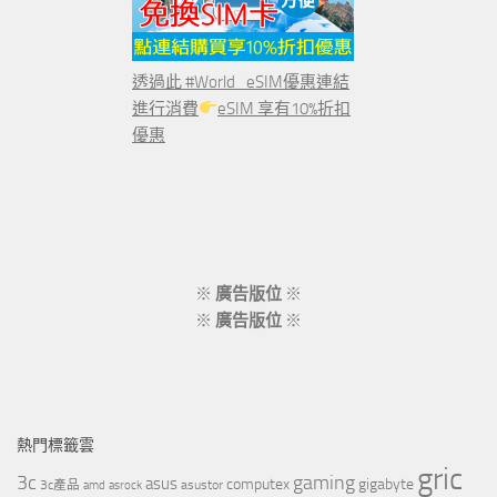
透過此 #World_eSIM優惠連結
進行消費
eSIM 享有10%折扣
優惠
※
廣告版位
※
※
廣告版位
※
熱門標籤雲
gric
3c
gaming
asus
computex
gigabyte
asustor
3c產品
amd
asrock