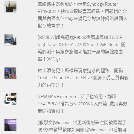
無線路由器領域的小清新Synology Router
RT1900ac，挾NAS領域豐富經驗，用親切的介
面與內建套件中心來滿足你對無線網路與個人
儲存的需求！
[REVIEW]超高極速R9000夜鷹旗艦NETGEAR
Nighthawk X10—AD7200 Smart WiFi Router開
箱評測～集眾多旗艦功能於一身的無線路由
器！(WiGig)
錦上添花更上層樓是玩家追求的極致，開箱
Creative Sound Blaster SB-ZX實測享受音質與戰
力的再提升！
NEW NAS Experience ! 新手也會用，群暉
DS415PLAY搭希捷ST2000VN入門篇~啟用與效
能開箱實測！
[教學文]Windows 10更新後磁碟空間被塞爆了
嗎?簡單教學教你如何刪除Windows.old增加可