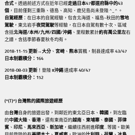
合式
。透過前述方式在近年已經
走過日本47都道府縣中的43
個
，目前僅剩三重縣、德島、高知、鹿兒島尚未登陸 ^_^ 。
自駕經歷
：在日本的自駕經驗，包含北海道、福島~秋田的
雪地
駕駛
，東北岩手
夜間駕駛
等經驗，在日本自駕有數十次、區域
含括
北海道/本州/九州/四國/沖繩
、里程數累計
約有萬公里左
右
之譜，含括季節春夏秋冬均有。
2018-11-15 更新→
大分
、
宮崎
、
熊本
賞楓，制县達成率
43/47
日本制霸積分：164
2018-08-03 更新
！登陸
#沖繩
達成率
40/47
日本制霸積分：152
(^(T)^) 台灣熊的國際旅遊經歷
由
台灣
自身的旅遊出發，到鄰近的東北亞日本、
韓國
，到左臨
的
中國大陸
、
香港
，還有東南亞的
越南
、
柬埔寨
、
泰國
、
菲律
賓
、
印尼
、
馬來西亞
、
新加坡
，繼續往西前進
印度
…等國。歐美
目前登陸的有
美國本土
、
夏威夷
，歐洲的
比利時
、
荷蘭
、
冰島
…