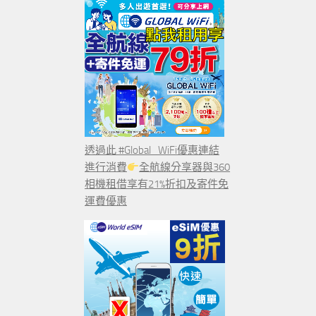
透過此 #Global_WiFi優惠連結
進行消費
全航線分享器與360
相機租借享有21%折扣及寄件免
運費優惠