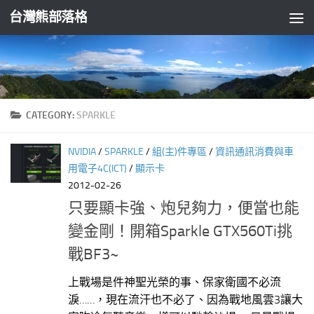
台灣熊部落格
Skip to content
CATEGORY:
SPARKLE
NVIDIA
/
SPARKLE
/
組(主)件專區
/
資訊通訊消費與車
用電子4C(ICT)
/
顯示卡
2012-02-26
只要顯卡強、炮兒夠力，便當也能
變金剛！開箱Sparkle GTX560Ti挑
戰BF3~
上戰場是件神聖光榮的事、保家衛國不必流
淚……，現在流汗也不必了、因為戰地風雲3讓大