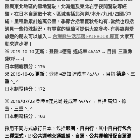
陸與東北地區的
雪地駕駛
，北海道及東北岩手
夜間駕駛
等經
驗，在日本自駕數十次、區域含括
北海道/本州/九州/四國/沖
繩，
里程數累計
逾萬公里
，季節含括春夏秋冬均有~當然也包括
遇見一些特殊狀況，有豐富的經驗可提供大家參考~有興趣與愛
旅遊的朋友可以加入→
台灣熊生活部落 FACEBOOK 專頁
大家互
動求進步喔！
※ 2019-10-10 更新：登陸 #
德島
達成率 46/47 → 目指 三重縣
(歡呼~~~)
日本制霸積分：176
※ 2019-10-05 更新
：登陸 #高知 達成率
45/47
→ 目指
德島
、
三
重
^_^
日本制霸積分：172
※
2019/07/23
登陸 #鹿兒島 達成率
44/47
→ 目指 高知、德
島、三重 ^_^
日本制霸積分：168
採用不同方式旅行日本，包括
跟團
、
自由行
，其中
自由行包含
三種型式
，即
公共運輸交通設備
、
自駕
、
公共運輸搭配自駕混