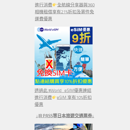
進行消費
全航線分享器與360
相機租借享有21%折扣及寄件免
運費優惠
透過此 #World_eSIM優惠連結
進行消費
eSIM 享有10%折扣
優惠
↓JR PASS等日本旅遊交通票券↓