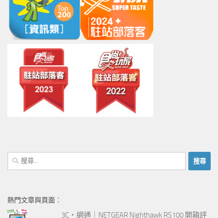
搜
尋
關
鍵
熱門文章與頁面︰
字:
3C‧網通｜NETGEAR Nighthawk RS100 開箱評