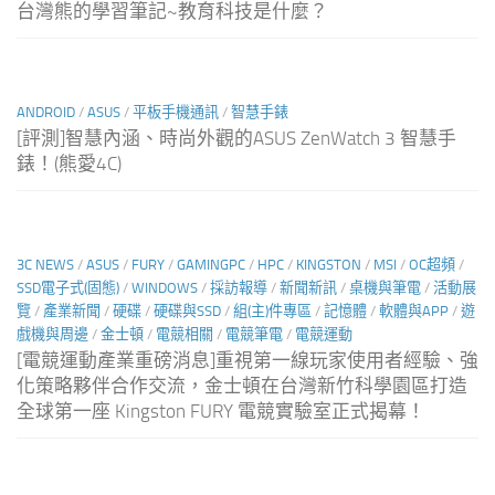
台灣熊的學習筆記~教育科技是什麼？
ANDROID
/
ASUS
/
平板手機通訊
/
智慧手錶
[評測]智慧內涵、時尚外觀的ASUS ZenWatch 3 智慧手
錶！(熊愛4C)
3C NEWS
/
ASUS
/
FURY
/
GAMINGPC
/
HPC
/
KINGSTON
/
MSI
/
OC超頻
/
SSD電子式(固態)
/
WINDOWS
/
採訪報導
/
新聞新訊
/
桌機與筆電
/
活動展
覽
/
產業新聞
/
硬碟
/
硬碟與SSD
/
組(主)件專區
/
記憶體
/
軟體與APP
/
遊
戲機與周邊
/
金士頓
/
電競相關
/
電競筆電
/
電競運動
[電競運動產業重磅消息]重視第一線玩家使用者經驗、強
化策略夥伴合作交流，金士頓在台灣新竹科學園區打造
全球第一座 Kingston FURY 電競實驗室正式揭幕！