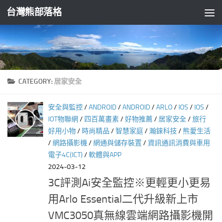
台灣熊部落格
Skip to content
CATEGORY:
居家安全
安全與監控
/
ANDROID
/
ANDROID
/
ARLO
/
IOS
/
IOS
/
IOT物聯網
/
四百萬畫素
/
好物推薦
/
居家安全
/
旅行
好用小物
/
時尚精品
/
智慧家庭
/
瀚錸科技
/
熊愛生活
/
網路攝影機
/
網通與儲存裝置
/
資訊通訊消費與車用
電子4C(ICT)
/
軟體與APP
2024-03-12
3C評測Ai安全監控※更輕更小更易
用Arlo Essential二代升級新上市
VMC3050真無線雲端網路攝影機開