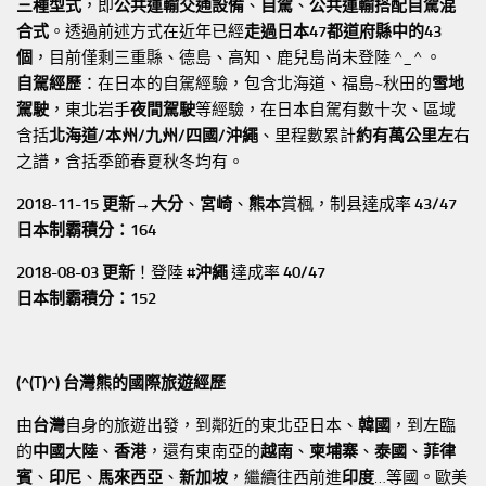
三種型式
，即
公共運輸交通設備
、
自駕
、
公共運輸搭配自駕混
合式
。透過前述方式在近年已經
走過日本47都道府縣中的43
個
，目前僅剩三重縣、德島、高知、鹿兒島尚未登陸 ^_^ 。
自駕經歷
：在日本的自駕經驗，包含北海道、福島~秋田的
雪地
駕駛
，東北岩手
夜間駕駛
等經驗，在日本自駕有數十次、區域
含括
北海道/本州/九州/四國/沖繩
、里程數累計
約有萬公里左
右
之譜，含括季節春夏秋冬均有。
2018-11-15 更新→
大分
、
宮崎
、
熊本
賞楓，制县達成率
43/47
日本制霸積分：164
2018-08-03 更新
！登陸
#沖繩
達成率
40/47
日本制霸積分：152
(^(T)^) 台灣熊的國際旅遊經歷
由
台灣
自身的旅遊出發，到鄰近的東北亞日本、
韓國
，到左臨
的
中國大陸
、
香港
，還有東南亞的
越南
、
柬埔寨
、
泰國
、
菲律
賓
、
印尼
、
馬來西亞
、
新加坡
，繼續往西前進
印度
…等國。歐美