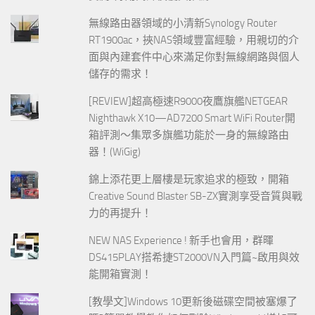
無線路由器領域的小清新Synology Router
RT1900ac，挾NAS領域豐富經驗，用親切的介
面與內建套件中心來滿足你對無線網路與個人
儲存的需求！
[REVIEW]超高極速R9000夜鷹旗艦NETGEAR
Nighthawk X10—AD7200 Smart WiFi Router開
箱評測～集眾多旗艦功能於一身的無線路由
器！(WiGig)
錦上添花更上層樓是玩家追求的極致，開箱
Creative Sound Blaster SB-ZX實測享受音質與戰
力的再提升！
NEW NAS Experience ! 新手也會用，群暉
DS415PLAY搭希捷ST2000VN入門篇~啟用與效
能開箱實測！
[教學文]Windows 10更新後磁碟空間被塞爆了