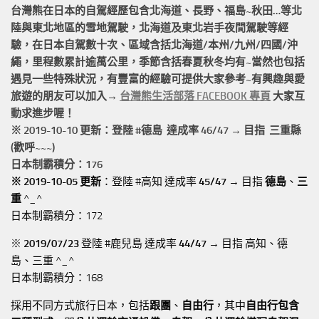
台灣熊在日本的
自駕經歷
包含北海道、長野、福島~秋田…等北
陸與東北地區的
雪地駕駛
，北海道及東北岩手
夜間駕駛
等經
驗，在日本自駕數十次、區域含括
北海道/本州/九州/四國/沖
繩，
里程數累計
逾萬公里
，季節含括春夏秋冬均有~當然也包括
遇見一些特殊狀況，有豐富的經驗可提供大家參考~有興趣與愛
旅遊的朋友可以加入→
台灣熊生活部落 FACEBOOK 專頁
大家互
動求進步喔！
※ 2019-10-10 更新：登陸 #
德島
達成率 46/47 → 目指 三重縣
(歡呼~~~)
日本制霸積分：176
※ 2019-10-05 更新
：登陸 #高知 達成率
45/47
→ 目指
德島
、
三
重
^_^
日本制霸積分：172
※
2019/07/23
登陸 #鹿兒島 達成率
44/47
→ 目指 高知、德
島、三重 ^_^
日本制霸積分：168
採用不同方式旅行日本，包括
跟團
、
自由行
，其中
自由行包含