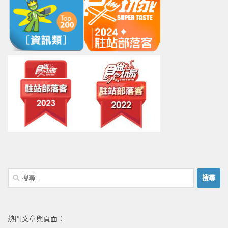
搜
尋
關
鍵
熱門文章與頁面︰
字: