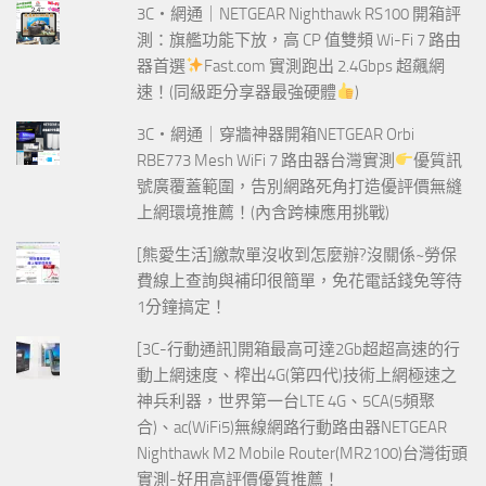
3C‧網通｜NETGEAR Nighthawk RS100 開箱評
測：旗艦功能下放，高 CP 值雙頻 Wi-Fi 7 路由
器首選
Fast.com 實測跑出 2.4Gbps 超飆網
速！(同級距分享器最強硬體
)
3C‧網通｜穿牆神器開箱NETGEAR Orbi
RBE773 Mesh WiFi 7 路由器台灣實測
優質訊
號廣覆蓋範圍，告別網路死角打造優評價無縫
上網環境推薦！(內含跨棟應用挑戰)
[熊愛生活]繳款單沒收到怎麼辦?沒關係~勞保
費線上查詢與補印很簡單，免花電話錢免等待
1分鐘搞定！
[3C-行動通訊]開箱最高可達2Gb超超高速的行
動上網速度、榨出4G(第四代)技術上網極速之
神兵利器，世界第一台LTE 4G、5CA(5頻聚
合)、ac(WiFi5)無線網路行動路由器NETGEAR
Nighthawk M2 Mobile Router(MR2100)台灣街頭
實測-好用高評價優質推薦！