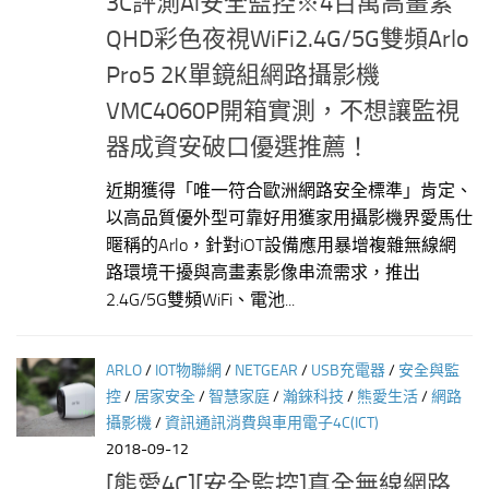
3C評測Ai安全監控※4百萬高畫素
QHD彩色夜視WiFi2.4G/5G雙頻Arlo
Pro5 2K單鏡組網路攝影機
VMC4060P開箱實測，不想讓監視
器成資安破口優選推薦！
近期獲得「唯一符合歐洲網路安全標準」肯定、
以高品質優外型可靠好用獲家用攝影機界愛馬仕
暱稱的Arlo，針對iOT設備應用暴增複雜無線網
路環境干擾與高畫素影像串流需求，推出
2.4G/5G雙頻WiFi、電池...
ARLO
/
IOT物聯網
/
NETGEAR
/
USB充電器
/
安全與監
控
/
居家安全
/
智慧家庭
/
瀚錸科技
/
熊愛生活
/
網路
攝影機
/
資訊通訊消費與車用電子4C(ICT)
2018-09-12
[熊愛4C][安全監控]真全無線網路