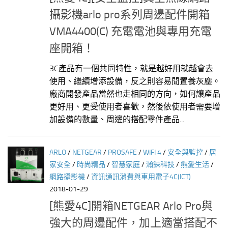
攝影機arlo pro系列周邊配件開箱
VMA4400(C) 充電電池與專用充電
座開箱！
3C產品有一個共同特性，就是越好用就越會去
使用、繼續增添設備，反之則容易閒置養灰塵。
廠商開發產品當然也走相同的方向，如何讓產品
更好用、更受使用者喜歡，然後依使用者需要增
加設備的數量、周邊的搭配零件產品...
ARLO
/
NETGEAR
/
PROSAFE
/
WIFI 4
/
安全與監控
/
居
家安全
/
時尚精品
/
智慧家庭
/
瀚錸科技
/
熊愛生活
/
網路攝影機
/
資訊通訊消費與車用電子4C(ICT)
2018-01-29
[熊愛4C]開箱NETGEAR Arlo Pro與
強大的周邊配件，加上適當搭配不