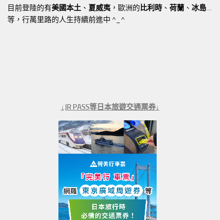
目前登陸的有
美國本土
、
夏威夷
，歐洲的
比利時
、
荷蘭
、
冰島
…
等，行萬里路的人生持續前進中 ^_^
↓JR PASS等日本旅遊交通票券↓