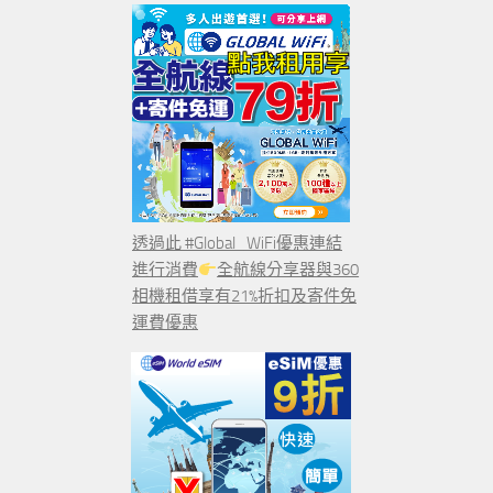
透過此 #Global_WiFi優惠連結
進行消費
全航線分享器與360
相機租借享有21%折扣及寄件免
運費優惠