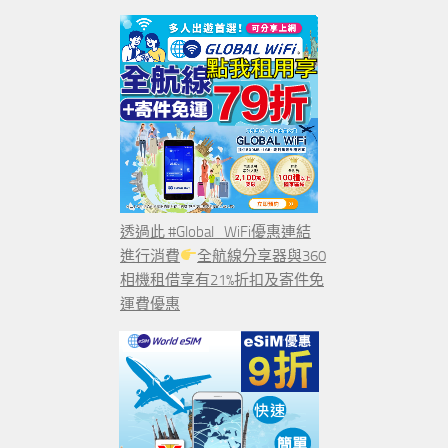
透過此 #Global_WiFi優惠連結
進行消費
全航線分享器與360
相機租借享有21%折扣及寄件免
運費優惠