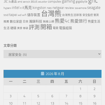
gric
3c
gaming
asus
computex
gigabyte
asustor
3c產品
amd
asrock
intel
it馬克
kingston
seagate
netgear
nas
review
hyperx
savemore
it
台灣熊
taipei
ssd
儲存裝置
wd
wifi
台灣熊生活部落
安全監控
實測
熊愛4c
熊愛旅行
瀚錸科技
數位家庭
熊愛生活
推薦
日本
無線上網
開箱
評測
電腦組裝
生活
硬碟
電競
美食
華碩
文章分類
文
章
分
類
2026 年 8 月
一
二
三
四
五
六
日
1
2
3
4
5
6
7
8
9
10
11
12
13
14
15
16