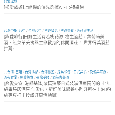
熊愛旅遊
[熊愛旅遊]上網機的優先選擇Wi-Ho特樂通
台灣中部-台中
/
台灣台中
/
熊愛攝影
/
熊愛美食
/
酒莊與美酒
[熊愛旅行]田野生活有若桃花源-樹生酒莊，集葡萄美
酒、無菜單美食與生態教育的休閒酒莊！(世界得獎酒莊
推薦)
北台灣-基隆
/
台灣北部
/
台灣旅遊
/
採訪報導
/
日式美食
/
晚餐與宵夜
/
深夜食堂
/
熊愛美食
/
臺灣基隆
/
酒莊與美酒
[熊愛美食-港都基隆]懷舊建築日式裝潢個室隔間的-七年
級串燒居酒屋 仁愛店，新鮮美味聚餐小酌好所在！(FB粉
絲專頁打卡按讚好康活動喔)