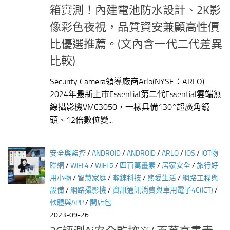
箱實測！內建電池防水設計、2K影
像彩色夜視，品質資安兼顧高性價
比優選推薦。(文內含一代二代差異
比較)
Security Camera領導廠商Arlo(NYSE：ARLO)
2024年最新上市Essential第二代Essential雲端無
線攝影機VMC3050，一樣具備130°超廣角鏡
頭、12倍數位變...
安全與監控
/
ANDROID
/
ANDROID
/
ARLO
/
IOS
/
IOT物
聯網
/
WIFI 4
/
WIFI 5
/
四百萬畫素
/
居家安全
/
旅行好
用小物
/
智慧家庭
/
瀚錸科技
/
熊愛生活
/
網路工程與
設備
/
網路攝影機
/
資訊通訊消費與車用電子4C(ICT)
/
軟體與APP
/
開店包
2023-09-26