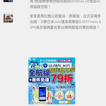
嗎?簡單教學教你如何刪除Windows.old增加可
用磁碟空間！
享受喜馬拉雅山岩盤浴、熱瑜珈、日式浴場免
出國，JR東日本24hr健身俱樂部JEXER Finess &
SPA南京復興慶祝登台限時超值月費別錯過！